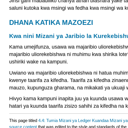
Jinsi gani mabadiliko chanya athari biashara yake t
saluni kutoka kwa msingi wa fedha kwa msingi wa 
DHANA KATIKA MAZOEZI
Kwa nini Mizani ya Jaribio la Kurekebi
Kama umejifunza, usawa wa majaribio uliorekebishw
majaribio uliorekebishwa ni muhimu kwa shirika lo
ushiriki wake na kampuni.
Uwiano wa majaribio uliorekebishwa ni hatua muhimu
kwenye taarifa za kifedha. Taarifa za kifedha zinae
mauzo, kupunguza gharama, na mikakati ya ukuaji w
Hivyo kama kampuni inapita juu ya kuunda usawa wa 
hatari ya kuunda taarifa zisizo sahihi za kifedha na
This page titled
4.4: Tumia Mizani ya Ledger Kuandaa Mizani ya
source content
that was edited to the style and standards of the 