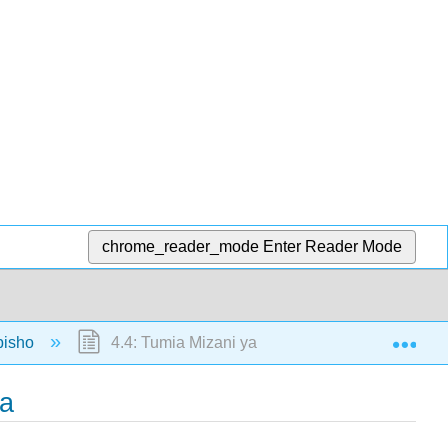
chrome_reader_mode
Enter Reader Mode
Exp
bisho
4.4: Tumia Mizani ya Ledger Kuandaa Mizani ya
wa