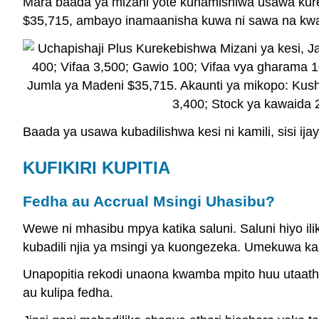
Mara baada ya mizani yote kuhamishiwa usawa kureke
$35,715, ambayo inamaanisha kuwa ni sawa na kw
Baada ya usawa kubadilishwa kesi ni kamili, sisi ija
KUFIKIRI KUPITIA
Fedha au Accrual Msingi Uhasibu?
Wewe ni mhasibu mpya katika saluni. Saluni hiyo ili
kubadili njia ya msingi ya kuongezeka. Umekuwa ka
Unapopitia rekodi unaona kwamba mpito huu utaathir
au kulipa fedha.