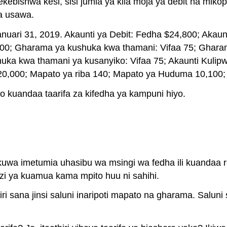
bishwa kesi, sisi jumla ya kila moja ya debit na mikop
a usawa.
yo kuandaa taarifa za kifedha ya kampuni hiyo.
kuwa imetumia uhasibu wa msingi wa fedha ili kuandaa re
zi ya kuamua kama mpito huu ni sahihi.
i sana jinsi saluni inaripoti mapato na gharama. Saluni