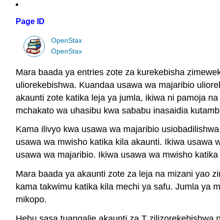
Page ID
OpenStax
OpenStax
Mara baada ya entries zote za kurekebisha zimewek
uliorekebishwa. Kuandaa usawa wa majaribio ulior
akaunti zote katika leja ya jumla, ikiwa ni pamoja n
mchakato wa uhasibu kwa sababu inasaidia kutamb
Kama ilivyo kwa usawa wa majaribio usiobadilishwa,
usawa wa mwisho katika kila akaunti. Ikiwa usawa wa
usawa wa majaribio. Ikiwa usawa wa mwisho katika ak
Mara baada ya akaunti zote za leja na mizani yao 
kama takwimu katika kila mechi ya safu. Jumla ya m
mikopo.
Hebu sasa tuangalie akaunti za T zilizorekebishwa 