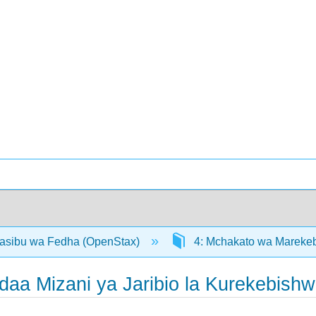
hasibu wa Fedha (OpenStax)
4: Mchakato wa Mareke
daa Mizani ya Jaribio la Kurekebish