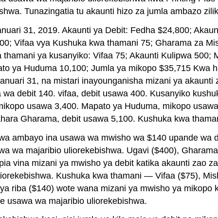
bishwa. Tunazingatia tu akaunti hizo za jumla ambazo zi
ishwa ambayo ina usawa wa mwisho wa $140 upande wa de
wa wa majaribio uliorekebishwa. Ugavi ($400), Gharama
 vina mizani ya mwisho ya debit katika akaunti zao za T
liorekebishwa. Kushuka kwa thamani — Vifaa ($75), Mis
a riba ($140) wote wana mizani ya mwisho ya mikopo kat
 usawa wa majaribio uliorekebishwa.