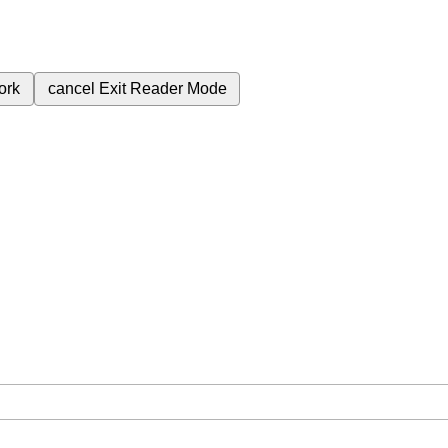
ork
cancel
Exit Reader Mode