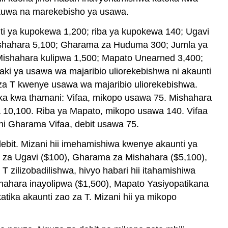
likuwa na marekebisho ya usawa.
bit. Mizani hii imehamishiwa kwenye akaunti ya
 za Ugavi ($100), Gharama za Mishahara ($5,100),
 zilizobadilishwa, hivyo habari hii itahamishiwa
hahara inayolipwa ($1,500), Mapato Yasiyopatikana
ika akaunti zao za T. Mizani hii ya mikopo