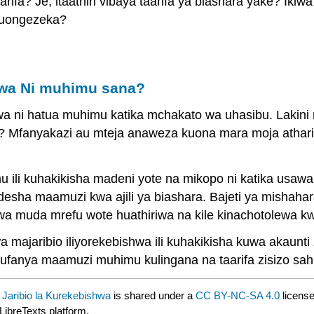
aarifa? Je, itaathiri vibaya taarifa ya biashara yake? 
kuongezeka?
shwa Ni muhimu sana?
a ni hatua muhimu katika mchakato wa uhasibu. Lakini n
te? Mfanyakazi au mteja anaweza kuona mara moja athar
 ili kuhakikisha madeni yote na mikopo ni katika usawa
ndesha maamuzi kwa ajili ya biashara. Bajeti ya mishaha
a muda mrefu wote huathiriwa na kile kinachotolewa kwe
majaribio iliyorekebishwa ili kuhakikisha kuwa akaunt
 kufanya maamuzi muhimu kulingana na taarifa zisizo sahi
 Jaribio la Kurekebishwa
is shared under a
CC BY-NC-SA 4.0
license
LibreTexts platform.