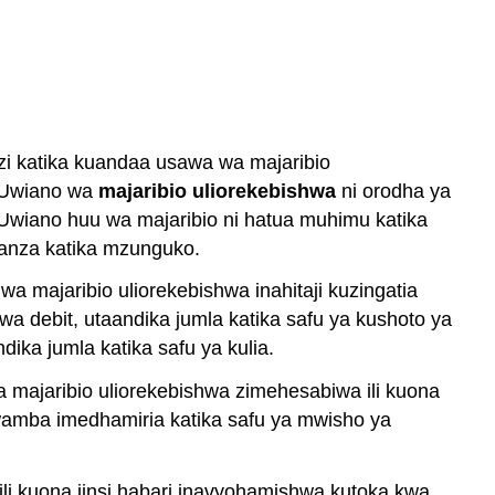
zi katika kuandaa usawa wa majaribio
. Uwiano wa
majaribio uliorekebishwa
ni orodha ya
i. Uwiano huu wa majaribio ni hatua muhimu katika
anza katika mzunguko.
 majaribio uliorekebishwa inahitaji kuzingatia
wa debit, utaandika jumla katika safu ya kushoto ya
ika jumla katika safu ya kulia.
 majaribio uliorekebishwa zimehesabiwa ili kuona
kwamba imedhamiria katika safu ya mwisho ya
ili kuona jinsi habari inavyohamishwa kutoka kwa