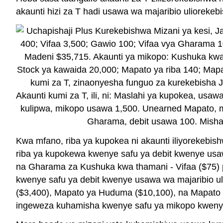
akaunti hizi za T hadi usawa wa majaribio ulioreke
Kwa mfano, riba ya kupokea ni akaunti iliyorekeb
riba ya kupokewa kwenye safu ya debit kwenye usa
na Gharama za Kushuka kwa thamani - Vifaa ($75) pia
kwenye safu ya debit kwenye usawa wa majaribio u
($3,400), Mapato ya Huduma ($10,100), na Mapato y
ingeweza kuhamisha kwenye safu ya mikopo kwenye