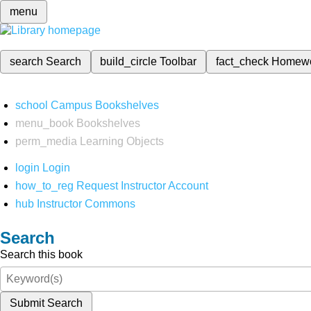
menu
search
Search
build_circle
Toolbar
fact_check
Homew
school
Campus Bookshelves
menu_book
Bookshelves
perm_media
Learning Objects
login
Login
how_to_reg
Request Instructor Account
hub
Instructor Commons
Search
Search this book
Submit Search