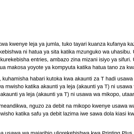
wa kwenye leja ya jumla, tuko tayari kuanza kufanya ka
ekebishwa ni hatua ya sita katika mzunguko wa uhasibu
a kurekebisha entries, ambazo zina mizani isiyo ya sifur
ua makosa yoyote ya kompyuta katika hatua tano za kw
 kuhamisha habari kutoka kwa akaunti za T hadi usawa wa
 mwisho katika akaunti ya leja (akaunti ya T) ni usawa 
aunti ya leja (akaunti ya T) ni usawa wa mikopo, utaand
zimeandikwa, nguzo za debit na mikopo kwenye usawa wa
wisho katika safu ya debit lazima iwe sawa dola kiasi 
na usawa wa majaribio uliorekebishwa kwa Printing Plus 