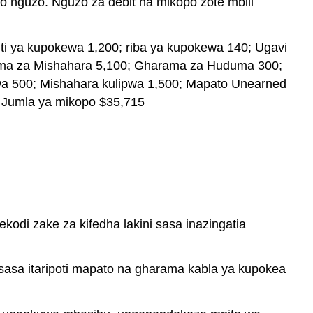
o nguzo. Nguzo za debit na mikopo zote mbili
kodi zake za kifedha lakini sasa inazingatia
 sasa itaripoti mapato na gharama kabla ya kupokea