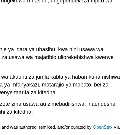
Ikiwa ungekuwa mhasibu, ungependekeza mpito wa
je ya idara ya uhasibu, kwa nini usawa wa
i za usawa wa majaribio uliorekebishwa kwenye
 wa akaunti za jumla kabla ya habari kuhamishiwa
ra ya mfanyakazi, matarajio ya mapato, bei za
nye taarifa za kifedha.
i zote zina usawa au zimebadilishwa, inaendesha
hi za kifedha.
 and was authored, remixed, and/or curated by
OpenStax
via