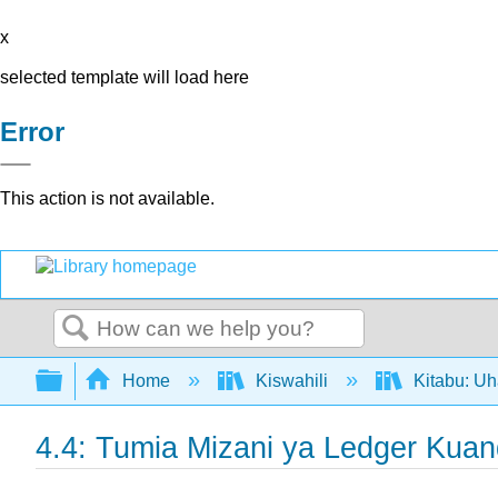
x
selected template will load here
Error
This action is not available.
Search
Expand/collapse global hierarchy
Home
Kiswahili
Kitabu: U
4.4: Tumia Mizani ya Ledger Kuan