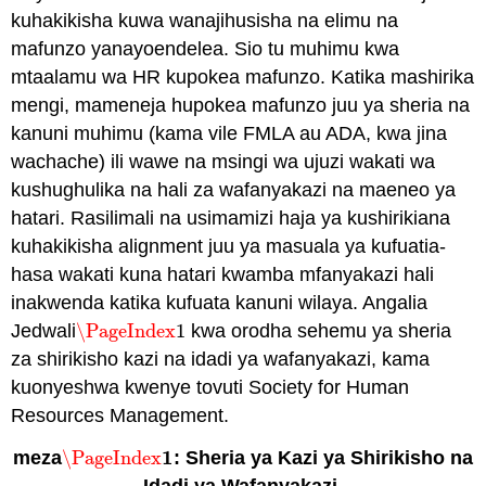
kuhakikisha kuwa wanajihusisha na elimu na
mafunzo yanayoendelea. Sio tu muhimu kwa
mtaalamu wa HR kupokea mafunzo. Katika mashirika
mengi, mameneja hupokea mafunzo juu ya sheria na
kanuni muhimu (kama vile FMLA au ADA, kwa jina
wachache) ili wawe na msingi wa ujuzi wakati wa
kushughulika na hali za wafanyakazi na maeneo ya
hatari. Rasilimali na usimamizi haja ya kushirikiana
kuhakikisha alignment juu ya masuala ya kufuatia-
hasa wakati kuna hatari kwamba mfanyakazi hali
inakwenda katika kufuata kanuni wilaya. Angalia
Jedwali
\PageIndex
1
kwa orodha sehemu ya sheria
\PageIndex
1
za shirikisho kazi na idadi ya wafanyakazi, kama
kuonyeshwa kwenye tovuti Society for Human
Resources Management.
1
meza
\PageIndex
: Sheria ya Kazi ya Shirikisho na
\PageIndex
1
Idadi ya Wafanyakazi.