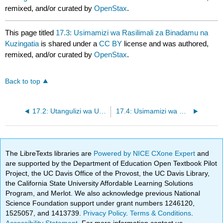
remixed, and/or curated by
OpenStax
.
This page titled
17.3: Usimamizi wa Rasilimali za Binadamu na
Kuzingatia
is shared under a
CC BY
license and was authored,
remixed, and/or curated by
OpenStax
.
Back to top
17.2: Utangulizi wa Usimamizi wa Rasilimali
17.4: Usimamizi wa Utendaji
The LibreTexts libraries are
Powered by NICE CXone Expert
and
are supported by the Department of Education Open Textbook Pilot
Project, the UC Davis Office of the Provost, the UC Davis Library,
the California State University Affordable Learning Solutions
Program, and Merlot. We also acknowledge previous National
Science Foundation support under grant numbers 1246120,
1525057, and 1413739.
Privacy Policy
.
Terms & Conditions
.
Accessibility Statement
. For more information contact us