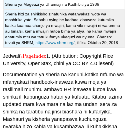
Sheria ya Mageuzi ya Uhamiaji na Kudhibiti ya 1986
Sheria hizi za shirikisho zinafunika wafanyakazi wote wa
mashirika yote. Sababu nyingine kadhaa zinaweza kutumika
katika kuamua chanjo ya mwajiri, kama vile mwajiri ni wa umma
au binafsi, kama mwajiri hutoa bima ya afya, na kama mwajiri
anatumia mtu wa tatu kufanya ukaguzi wa nyuma. Chanzo:
tovuti ya SHRM,
https://www.shrm.org/
, ilifikia Oktoba 20, 2018.
Jedwali
\PageIndex
1
. (Attribution: Copyright Rice
\PageIndex
1
University, OpenStax, chini ya CC-BY 4.0 leseni)
Documentation ya sheria na kanuni-katika mfumo wa
mfanyakazi handbook-inaweza kuwa moja ya
rasilimali muhimu ambayo HR inaweza kutoa kwa
shirika ili kupunguza hatari ya kufuata. Kitabu lazima
updated mara kwa mara na lazima undani sera za
shirika na taratibu na jinsi biashara ni kufanyika.
Mashauri ya kisheria yanapaswa kuchunguza
nyaraka hizo kabla ya kusambazwa ili kuhakikisha