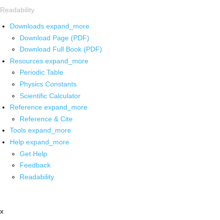
Readability
Downloads
expand_more
Download Page (PDF)
Download Full Book (PDF)
Resources
expand_more
Periodic Table
Physics Constants
Scientific Calculator
Reference
expand_more
Reference & Cite
Tools
expand_more
Help
expand_more
Get Help
Feedback
Readability
x