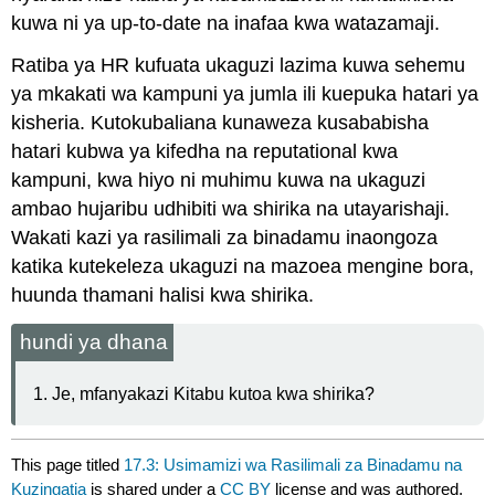
kuwa ni ya up-to-date na inafaa kwa watazamaji.
Ratiba ya HR kufuata ukaguzi lazima kuwa sehemu
ya mkakati wa kampuni ya jumla ili kuepuka hatari ya
kisheria. Kutokubaliana kunaweza kusababisha
hatari kubwa ya kifedha na reputational kwa
kampuni, kwa hiyo ni muhimu kuwa na ukaguzi
ambao hujaribu udhibiti wa shirika na utayarishaji.
Wakati kazi ya rasilimali za binadamu inaongoza
katika kutekeleza ukaguzi na mazoea mengine bora,
huunda thamani halisi kwa shirika.
hundi ya dhana
Je, mfanyakazi Kitabu kutoa kwa shirika?
This page titled
17.3: Usimamizi wa Rasilimali za Binadamu na
Kuzingatia
is shared under a
CC BY
license and was authored,