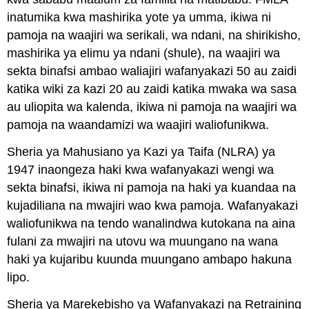
inatumika kwa mashirika yote ya umma, ikiwa ni
pamoja na waajiri wa serikali, wa ndani, na shirikisho,
mashirika ya elimu ya ndani (shule), na waajiri wa
sekta binafsi ambao waliajiri wafanyakazi 50 au zaidi
katika wiki za kazi 20 au zaidi katika mwaka wa sasa
au uliopita wa kalenda, ikiwa ni pamoja na waajiri wa
pamoja na waandamizi wa waajiri waliofunikwa.
Sheria ya Mahusiano ya Kazi ya Taifa (NLRA) ya
1947 inaongeza haki kwa wafanyakazi wengi wa
sekta binafsi, ikiwa ni pamoja na haki ya kuandaa na
kujadiliana na mwajiri wao kwa pamoja. Wafanyakazi
waliofunikwa na tendo wanalindwa kutokana na aina
fulani za mwajiri na utovu wa muungano na wana
haki ya kujaribu kuunda muungano ambapo hakuna
lipo.
Sheria ya Marekebisho ya Wafanyakazi na Retraining