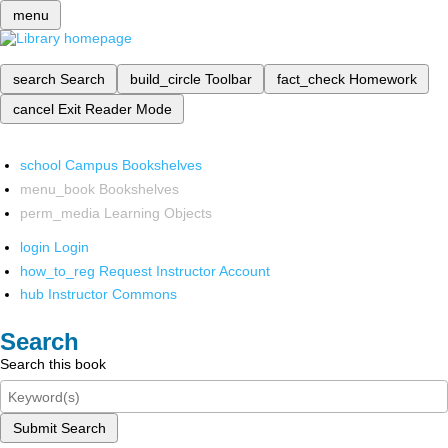
menu
search
Search
build_circle
Toolbar
fact_check
Homework
cancel
Exit Reader Mode
school
Campus Bookshelves
menu_book
Bookshelves
perm_media
Learning Objects
login
Login
how_to_reg
Request Instructor Account
hub
Instructor Commons
Search
Search this book
Submit Search