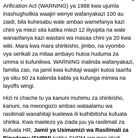
Arification Act (WARNING) ya 1988 kwa ujumla
inashughulikia waajiri wenye wafanyakazi 100 au
zaidi, bila kuhesabu wale ambao wamefanya kazi
chini ya miezi sita katika miezi 12 iliyopita na wale
wanaofanya kazi wastani wa masaa chini ya 20 kwa
wiki. Mara kwa mara shirikisho, jimbo, na vyombo
vya serikali za mitaa ambayo hutoa huduma za
umma si kufunikwa. WARNING inalinda wafanyakazi,
familia zao, na jamii kwa kuhitaji waajiri kutoa taarifa
ya siku 60 za kalenda kabla ya kufunga mimea na
layoffs wingi.
Hizi ni chache tu ya kanuni muhimu za shirikisho,
kanuni, na mwongozo ambao wataalamu wa
rasilimali wanahitaji kuelewa ili kuthibitisha kufuata
shirika. Kwa maelezo ya ziada juu ya rasilimali za
kufuata HR,
Jamii ya Usimamizi wa Rasilimali za
Binadamu (SHRM)
katika SHRM.org inao idadi