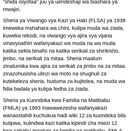
“shida isiyofaa” juu ya uendeshaji wa biashara ya
mwajiri.
Sheria ya Viwango vya Kazi ya Haki (FLSA) ya 1938
imeweka mshahara wa chini, kulipa muda wa ziada,
kuweka rekodi, na viwango vya ajira vya vijana
vinavyoathiri wafanyakazi wa muda na wa muda
katika sekta binafsi na katika serikali za shirikisho,
jimbo, na serikali za mitaa. Sheria maalum
zinatumika kwa ajira za serikali za jimbo na za mitaa
zinazohusisha ulinzi wa moto na shughuli za
kutekeleza sheria, huduma za kujitolea, na muda wa
fidia badala ya kulipa fedha za ziada.
Sheria ya Kuondoka kwa Familia na Matibabu
(FMLA) ya 1993 inawawezesha wafanyakazi
wanaostahili kuchukua hadi wiki 12 za kuondoka bila
kulipwa, kulindwa kazi katika kipindi cha miezi 12
kwa sababu maalum za familia na matibabu. FMLA