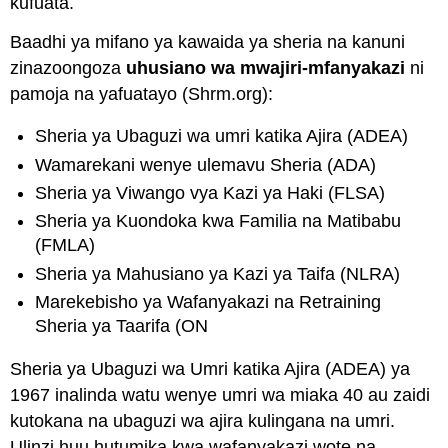
kufuata.
Baadhi ya mifano ya kawaida ya sheria na kanuni
zinazoongoza
uhusiano wa mwajiri-mfanyakazi
ni
pamoja na yafuatayo (Shrm.org):
Sheria ya Ubaguzi wa umri katika Ajira (ADEA)
Wamarekani wenye ulemavu Sheria (ADA)
Sheria ya Viwango vya Kazi ya Haki (FLSA)
Sheria ya Kuondoka kwa Familia na Matibabu
(FMLA)
Sheria ya Mahusiano ya Kazi ya Taifa (NLRA)
Marekebisho ya Wafanyakazi na Retraining
Sheria ya Taarifa (ON
Sheria ya Ubaguzi wa Umri katika Ajira (ADEA) ya
1967 inalinda watu wenye umri wa miaka 40 au zaidi
kutokana na ubaguzi wa ajira kulingana na umri.
Ulinzi huu hutumika kwa wafanyakazi wote na