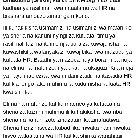
kadhaa ya rasilimali kwa mtaalamu wa HR na
biashara ambazo zinaunga mkono.
Ili kuhakikisha usimamizi na usimamizi wa mafanikio
ya sheria na kanuni nyingi za kufuata, timu ya
rasilimali lazima itumie njia bora za kuwajulisha na
kuwashikilia wafanyakazi kuwajibika kwa mazoea ya
kufuata HR. Baadhi ya mazoea haya bora ni pamoja
na elimu na mafunzo, nyaraka, na ukaguzi. Kila moja
ya haya inaelezwa kwa undani zaidi, na itasaidia HR
kufikia lengo lake muhimu la kudumisha kufuata HR
kwa shirika.
Elimu na mafunzo katika maeneo ya kufuata na
sheria za kazi ni muhimu ili kuhakikisha kwamba
sheria na kanuni zote zinazotumika zinafuatiwa.
Sheria hizi zinaweza kubadilika mwaka hadi mwaka,
hivyo wataalamu wa HR katika shirika wanahitaji