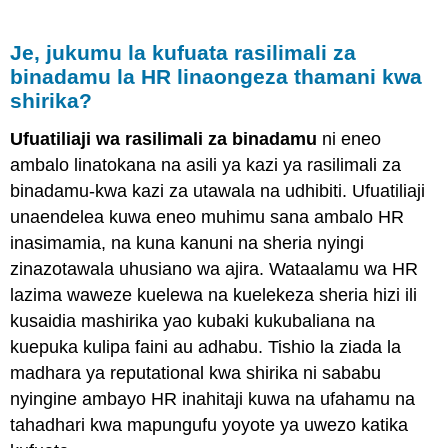
Je, jukumu la kufuata rasilimali za
binadamu la HR linaongeza thamani kwa
shirika?
Ufuatiliaji wa rasilimali za binadamu
ni eneo
ambalo linatokana na asili ya kazi ya rasilimali za
binadamu-kwa kazi za utawala na udhibiti. Ufuatiliaji
unaendelea kuwa eneo muhimu sana ambalo HR
inasimamia, na kuna kanuni na sheria nyingi
zinazotawala uhusiano wa ajira. Wataalamu wa HR
lazima waweze kuelewa na kuelekeza sheria hizi ili
kusaidia mashirika yao kubaki kukubaliana na
kuepuka kulipa faini au adhabu. Tishio la ziada la
madhara ya reputational kwa shirika ni sababu
nyingine ambayo HR inahitaji kuwa na ufahamu na
tahadhari kwa mapungufu yoyote ya uwezo katika