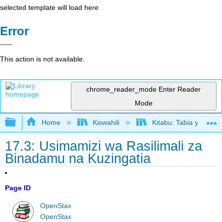
selected template will load here
Error
This action is not available.
chrome_reader_mode
Enter Reader
Mode
Expand/collapse global hierarchy
Home
Kiswahili
Kitabu: Tabia ya Shir
17.3: Usimamizi wa Rasilimali za
Binadamu na Kuzingatia
Page ID
OpenStax
OpenStax