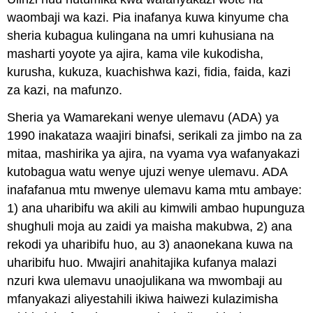
waombaji wa kazi. Pia inafanya kuwa kinyume cha
sheria kubagua kulingana na umri kuhusiana na
masharti yoyote ya ajira, kama vile kukodisha,
kurusha, kukuza, kuachishwa kazi, fidia, faida, kazi
za kazi, na mafunzo.
Sheria ya Wamarekani wenye ulemavu (ADA) ya
1990 inakataza waajiri binafsi, serikali za jimbo na za
mitaa, mashirika ya ajira, na vyama vya wafanyakazi
kutobagua watu wenye ujuzi wenye ulemavu. ADA
inafafanua mtu mwenye ulemavu kama mtu ambaye:
1) ana uharibifu wa akili au kimwili ambao hupunguza
shughuli moja au zaidi ya maisha makubwa, 2) ana
rekodi ya uharibifu huo, au 3) anaonekana kuwa na
uharibifu huo. Mwajiri anahitajika kufanya malazi
nzuri kwa ulemavu unaojulikana wa mwombaji au
mfanyakazi aliyestahili ikiwa haiwezi kulazimisha