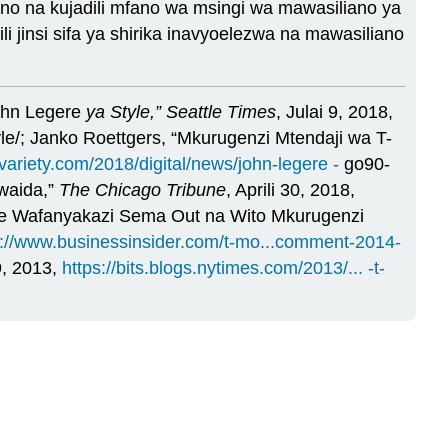
o na kujadili mfano wa msingi wa mawasiliano ya
i jinsi sifa ya shirika inavyoelezwa na mawasiliano
John Legere
ya Style,” Seattle Times
, Julai 9, 2018,
le/; Janko Roettgers, “Mkurugenzi Mtendaji wa T-
/variety.com/2018/digital/news/john-legere -
go90-
waida,”
The Chicago Tribune
, Aprili 30, 2018,
ile Wafanyakazi Sema Out na Wito Mkurugenzi
s://www.businessinsider.com/t-mo...comment-2014-
9, 2013,
https://bits.blogs.nytimes.com/2013/... -t-