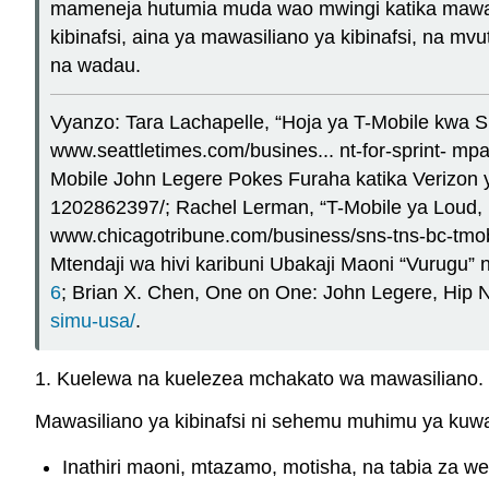
mameneja hutumia muda wao mwingi katika mawasi
kibinafsi, aina ya mawasiliano ya kibinafsi, na mv
na wadau.
Vyanzo: Tara Lachapelle, “Hoja ya T-Mobile kwa
www.seattletimes.com/busines... nt-for-sprint- mp
Mobile John Legere Pokes Furaha katika Verizon
1202862397/; Rachel Lerman, “T-Mobile ya Loud,
www.chicagotribune.com/business/sns-tns-bc-tmob
Mtendaji wa hivi karibuni Ubakaji Maoni “Vurugu” 
6
; Brian X. Chen, One on One: John Legere, Hip
simu-usa/
.
1. Kuelewa na kuelezea mchakato wa mawasiliano.
Mawasiliano ya kibinafsi ni sehemu muhimu ya kuw
Inathiri maoni, mtazamo, motisha, na tabia za we