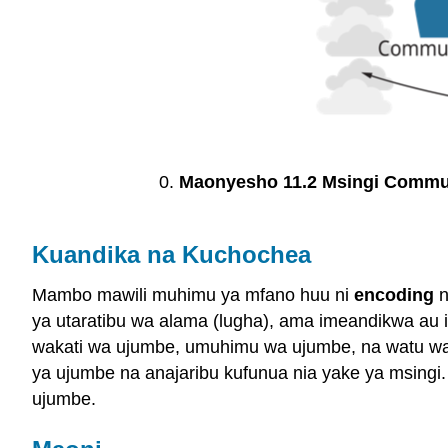
Maonyesho 11.2 Msingi Commu
Kuandika na Kuchochea
Mambo mawili muhimu ya mfano huu ni
encoding
ya utaratibu wa alama (lugha), ama imeandikwa au i
wakati wa ujumbe, umuhimu wa ujumbe, na watu wa
ya ujumbe na anajaribu kufunua nia yake ya msing
ujumbe.