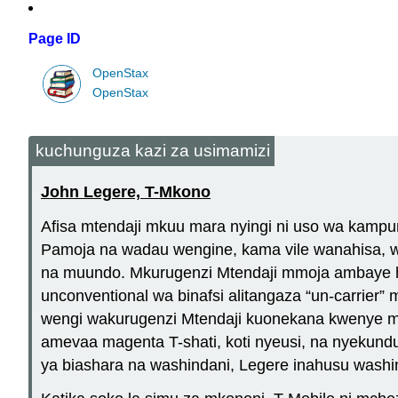
Page ID
OpenStax
OpenStax
kuchunguza kazi za usimamizi
John Legere, T-Mkono
Afisa mtendaji mkuu mara nyingi ni uso wa kampu
Pamoja na wadau wengine, kama vile wanahisa, wau
na muundo. Mkurugenzi Mtendaji mmoja ambaye ha
unconventional wa binafsi alitangaza “un-carrier
wengi wakurugenzi Mtendaji kuonekana kwenye mah
amevaa magenta T-shati, koti nyeusi, na nyekundu
ya biashara na washindani, Legere inahusu wash