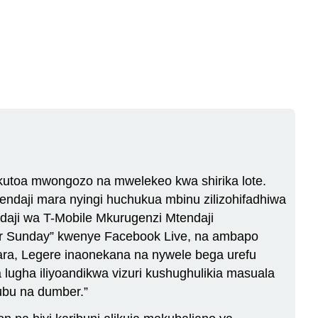
 kutoa mwongozo na mwelekeo kwa shirika lote.
endaji mara nyingi huchukua mbinu zilizohifadhiwa
aji wa T-Mobile Mkurugenzi Mtendaji
oker Sunday” kwenye Facebook Live, na ambapo
ara, Legere inaonekana na nywele bega urefu
lugha iliyoandikwa vizuri kushughulikia masuala
ubu na dumber.”