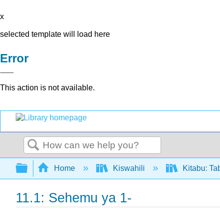
x
selected template will load here
Error
This action is not available.
Search
Expand/collapse global hierarchy
Home
Kiswahili
Kitabu: Ta
11.1: Sehemu ya 1-