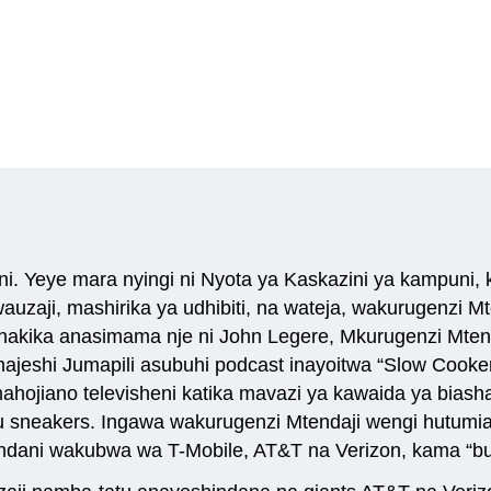
ni. Yeye mara nyingi ni Nyota ya Kaskazini ya kampuni,
zaji, mashirika ya udhibiti, na wateja, wakurugenzi Mt
kika anasimama nje ni John Legere, Mkurugenzi Mtend
” majeshi Jumapili asubuhi podcast inayoitwa “Slow Co
ojiano televisheni katika mavazi ya kawaida ya biash
 sneakers. Ingawa wakurugenzi Mtendaji wengi hutumia 
indani wakubwa wa T-Mobile, AT&T na Verizon, kama “b