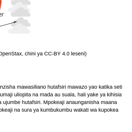
 OpenStax, chini ya CC-BY 4.0 leseni)
zisha mawasiliano hutafsiri mawazo yao katika seti
ji uliopita na mada au suala, hali yake ya kihisia
 ujumbe hutafsiri. Mpokeaji anaunganisha maana
pokeaji na sura ya kumbukumbu wakati wa kupokea