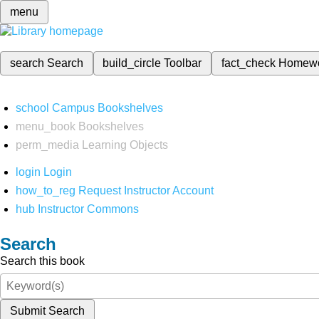
menu
search
Search
build_circle
Toolbar
fact_check
Homew
school
Campus Bookshelves
menu_book
Bookshelves
perm_media
Learning Objects
login
Login
how_to_reg
Request Instructor Account
hub
Instructor Commons
Search
Search this book
Submit Search