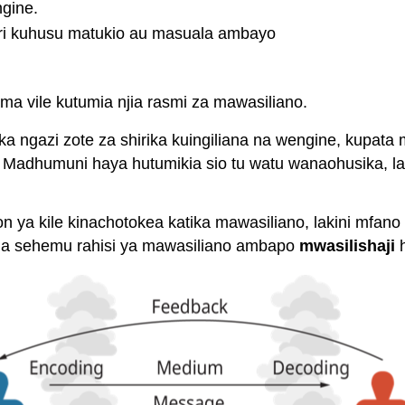
ngine.
bari kuhusu matukio au masuala ambayo
ma vile kutumia njia rasmi za mawasiliano.
ika ngazi zote za shirika kuingiliana na wengine, kupat
 Madhumuni haya hutumikia sio tu watu wanaohusika, la
on ya kile kinachotokea katika mawasiliano, lakini mfa
a sehemu rahisi ya mawasiliano ambapo
mwasilishaji
h