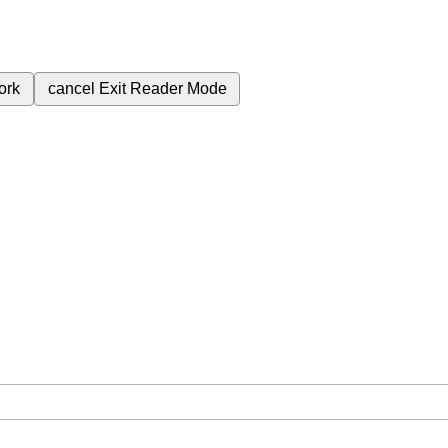
ork
cancel
Exit Reader Mode