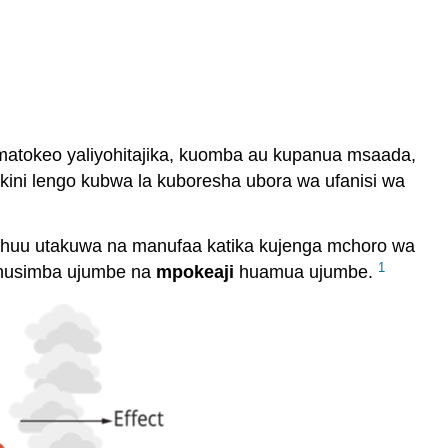
a matokeo yaliyohitajika, kuomba au kupanua msaada,
kini lengo kubwa la kuboresha ubora wa ufanisi wa
no huu utakuwa na manufaa katika kujenga mchoro wa
1
usimba ujumbe na
mpokeaji
huamua ujumbe.