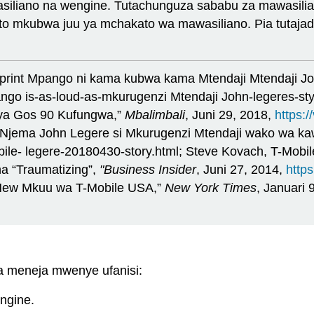
liano na wengine. Tutachunguza sababu za mawasilian
uto mkubwa juu ya mchakato wa mawasiliano. Pia tutajadil
 Sprint Mpango ni kama kubwa kama Mtendaji Mtendaji 
ango is-as-loud-as-mkurugenzi Mtendaji John-legeres-sty
 ya Gos 90 Kufungwa,”
Mbalimbali
, Juni 29, 2018,
https:/
 Njema John Legere si Mkurugenzi Mtendaji wako wa ka
ile- legere-20180430-story.html; Steve Kovach, T-Mob
na “Traumatizing”,
"Business Insider
, Juni 27, 2014,
http
 New Mkuu wa T-Mobile USA,”
New York Times
, Januari 
a meneja mwenye ufanisi:
ngine.