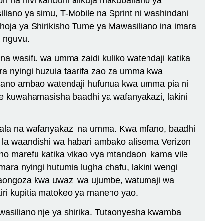
 na hivi karibuni alikuja makubaliano ya
liano ya simu, T-Mobile na Sprint ni washindani
 hoja ya Shirikisho Tume ya Mawasiliano ina imara
a nguvu.
a wasifu wa umma zaidi kuliko watendaji katika
a nyingi huzuia taarifa zao za umma kwa
ano ambao watendaji hufunua kwa umma pia ni
 kuwahamasisha baadhi ya wafanyakazi, lakini
uala na wafanyakazi na umma. Kwa mfano, baadhi
 la waandishi wa habari ambako alisema Verizon
no marefu katika vikao vya mtandaoni kama vile
a nyingi hutumia lugha chafu, lakini wengi
inaongoza kwa uwazi wa ujumbe, watumaji wa
ri kupitia matokeo ya maneno yao.
awasiliano nje ya shirika. Tutaonyesha kwamba