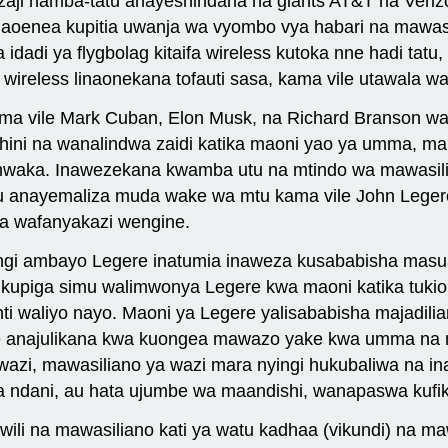
zaji namba-tatu anayeshindana na giants AT&T na Verizon
unaoenea kupitia uwanja wa vyombo vya habari na mawasi
adi ya flygbolag kitaifa wireless kutoka nne hadi tatu,
 wireless linaonekana tofauti sasa, kama vile utawala w
a vile Mark Cuban, Elon Musk, na Richard Branson wan
i na wanalindwa zaidi katika maoni yao ya umma, mar
waka. Inawezekana kwamba utu na mtindo wa mawasili
u anayemaliza muda wake wa mtu kama vile John Legere
a wafanyakazi wengine.
angi ambayo Legere inatumia inaweza kusababisha mas
a kupiga simu walimwonya Legere kwa maoni katika tukio
i waliyo nayo. Maoni ya Legere yalisababisha majadilia
anajulikana kwa kuongea mawazo yake kwa umma na mar
 wazi, mawasiliano ya wazi mara nyingi hukubaliwa na 
 ndani, au hata ujumbe wa maandishi, wanapaswa kufiki
awili na mawasiliano kati ya watu kadhaa (vikundi) na m