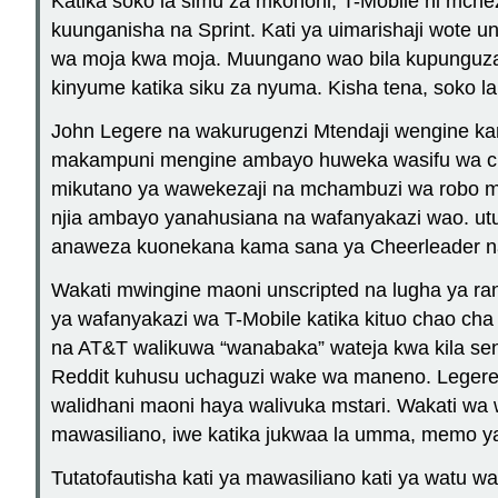
Katika soko la simu za mkononi, T-Mobile ni mche
kuunganisha na Sprint. Kati ya uimarishaji wote 
wa moja kwa moja. Muungano wao bila kupunguza id
kinyume katika siku za nyuma. Kisha tena, soko la
John Legere na wakurugenzi Mtendaji wengine kam
makampuni mengine ambayo huweka wasifu wa chin
mikutano ya wawekezaji na mchambuzi wa robo m
njia ambayo yanahusiana na wafanyakazi wao. ut
anaweza kuonekana kama sana ya Cheerleader n
Wakati mwingine maoni unscripted na lugha ya r
ya wafanyakazi wa T-Mobile katika kituo chao ch
na AT&T walikuwa “wanabaka” wateja kwa kila sent
Reddit kuhusu uchaguzi wake wa maneno. Legere 
walidhani maoni haya walivuka mstari. Wakati wa
mawasiliano, iwe katika jukwaa la umma, memo ya
Tutatofautisha kati ya mawasiliano kati ya watu w