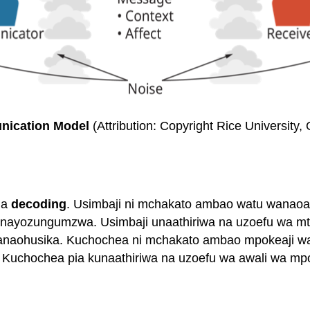
nication Model
(Attribution: Copyright Rice University,
na
decoding
. Usimbaji ni mchakato ambao watu wanaoan
nayozungumzwa. Usimbaji unaathiriwa na uzoefu wa mtuma
naohusika. Kuchochea ni mchakato ambao mpokeaji wa
i. Kuchochea pia kunaathiriwa na uzoefu wa awali wa m