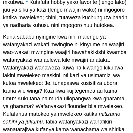
2
mkubwa.
Kutafuta hobby yako favorite (lengo lako)
juu ya siku ya kazi (lengo mwajiri wako) ni mgogoro
katika mwelekeo; chini, tutaweza kuchunguza baadhi
ya nadharia kuhusu nini mgogoro huu hutokea.
Kuna sababu nyingine kwa nini malengo ya
wafanyakazi wakati mwingine ni kinyume na waajiri
wao-wakati mwingine waajiri hawahakikishi kwamba
wafanyakazi wanaelewa kile mwajiri anataka.
Wafanyakazi wanaweza kuwa na kiwango kikubwa
lakini mwelekeo maskini. Ni kazi ya usimamizi wa
kutoa mwelekeo: Je, tunapaswa kusisitiza ubora
kama vile wingi? Kazi kwa kujitegemea au kama
timu? Kukutana na muda uliopangwa kwa gharama
ya gharama? Wafanyakazi flounder bila mwelekeo.
Kufafanua matokeo ya mwelekeo katika
mitizamo
sahihi ya jukumu,
tabia wafanyakazi wanafikiri
wanatarajiwa kufanya kama wanachama wa shirika.