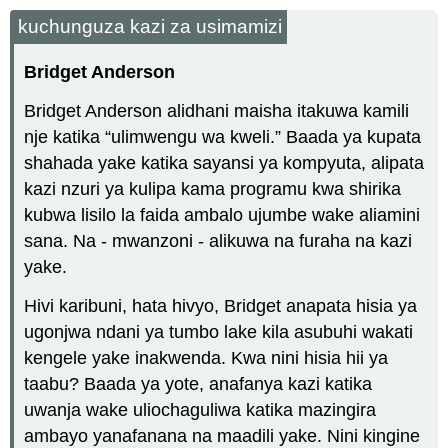
kuchunguza kazi za usimamizi
Bridget Anderson
Bridget Anderson alidhani maisha itakuwa kamili
nje katika “ulimwengu wa kweli.” Baada ya kupata
shahada yake katika sayansi ya kompyuta, alipata
kazi nzuri ya kulipa kama programu kwa shirika
kubwa lisilo la faida ambalo ujumbe wake aliamini
sana. Na - mwanzoni - alikuwa na furaha na kazi
yake.
Hivi karibuni, hata hivyo, Bridget anapata hisia ya
ugonjwa ndani ya tumbo lake kila asubuhi wakati
kengele yake inakwenda. Kwa nini hisia hii ya
taabu? Baada ya yote, anafanya kazi katika
uwanja wake uliochaguliwa katika mazingira
ambayo yanafanana na maadili yake. Nini kingine