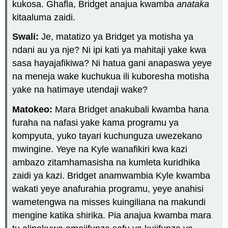
kukosa. Ghafla, Bridget anajua kwamba
anataka
kitaaluma zaidi.
Swali:
Je, matatizo ya Bridget ya motisha ya
ndani au ya nje? Ni ipi kati ya mahitaji yake kwa
sasa hayajafikiwa? Ni hatua gani anapaswa yeye
na meneja wake kuchukua ili kuboresha motisha
yake na hatimaye utendaji wake?
Matokeo:
Mara Bridget anakubali kwamba hana
furaha na nafasi yake kama programu ya
kompyuta, yuko tayari kuchunguza uwezekano
mwingine. Yeye na Kyle wanafikiri kwa kazi
ambazo zitamhamasisha na kumleta kuridhika
zaidi ya kazi. Bridget anamwambia Kyle kwamba
wakati yeye anafurahia programu, yeye anahisi
wametengwa na misses kuingiliana na makundi
mengine katika shirika. Pia anajua kwamba mara