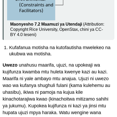
Maonyesho
7.2
Maamuzi ya Utendaji
(Attribution:
Copyright Rice University, OpenStax, chini ya CC-
BY 4.0 leseni)
Kufafanua motisha na kutofautisha mwelekeo na
ukubwa wa motisha.
Uwezo
unahusu maarifa, ujuzi, na upokeaji wa
kujifunza kwamba mtu huleta kwenye kazi au kazi.
Maarifa ni yale ambayo mtu anajua. Ujuzi ni uwezo
wao wa kufanya shughuli fulani (kama kulehemu au
uhasibu), ikiwa ni pamoja na kujua kile
kinachotarajiwa kwao (kinachoitwa mitizamo sahihi
ya jukumu). Kupokea kujifunza ni kazi ya jinsi mtu
hupata ujuzi mpya haraka. Watu wengine wana