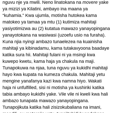
nguvu nje ya mwili. Neno linatokana na
movere
yake
ya mizizi ya Kilatini, ambayo ina maana ya
“kuhamia.” Kwa ujumla, motisha hutokea kama
matokeo ya tamaa ya mtu (1) kutimiza mahitaji
yasiyotimizwa au (2) kutatua mawazo yanayopingana
yanayotokana na wasiwasi (uzoefu usio na furaha).
Kuna njia nyingi ambazo tunaelezea na kuainisha
mahitaji ya kibinadamu, kama tutakavyoona baadaye
katika sura hii. Mahitaji fulani ni ya msingi kwa
kuwepo kwetu, kama haja ya chakula na maji.
Tunapokuwa na njaa, tuna nguvu ya kukidhi mahitaji
hayo kwa kupata na kumeza chakula. Mahitaji yetu
mengine yanafanya kazi kwa namna hiyo. Wakati
haja ni unfulfilled, sisi ni motisha ya kushiriki katika
tabia ambayo kukidhi yake. Vile vile ni kweli kwa hali
ambazo tunapata mawazo yanayopingana.
Tunapojikuta katika hali zisizokubaliana na imani,