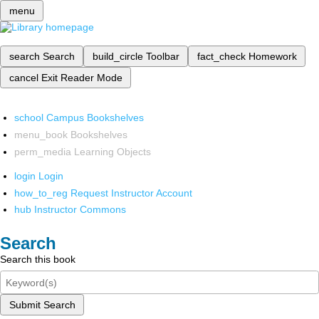
menu
search
Search
build_circle
Toolbar
fact_check
Homework
cancel
Exit Reader Mode
school
Campus Bookshelves
menu_book
Bookshelves
perm_media
Learning Objects
login
Login
how_to_reg
Request Instructor Account
hub
Instructor Commons
Search
Search this book
Submit Search