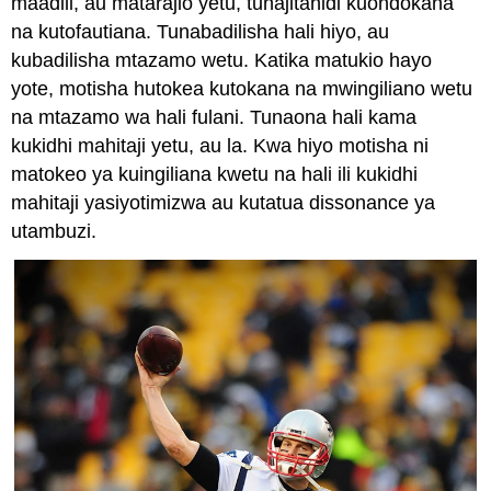
maadili, au matarajio yetu, tunajitahidi kuondokana
na kutofautiana. Tunabadilisha hali hiyo, au
kubadilisha mtazamo wetu. Katika matukio hayo
yote, motisha hutokea kutokana na mwingiliano wetu
na mtazamo wa hali fulani. Tunaona hali kama
kukidhi mahitaji yetu, au la. Kwa hiyo motisha ni
matokeo ya kuingiliana kwetu na hali ili kukidhi
mahitaji yasiyotimizwa au kutatua dissonance ya
utambuzi.