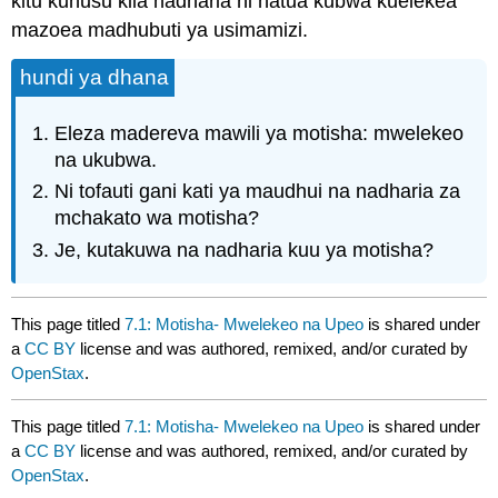
kitu kuhusu kila nadharia ni hatua kubwa kuelekea
mazoea madhubuti ya usimamizi.
hundi ya dhana
Eleza madereva mawili ya motisha: mwelekeo
na ukubwa.
Ni tofauti gani kati ya maudhui na nadharia za
mchakato wa motisha?
Je, kutakuwa na nadharia kuu ya motisha?
This page titled
7.1: Motisha- Mwelekeo na Upeo
is shared under
a
CC BY
license and was authored, remixed, and/or curated by
OpenStax
.
This page titled
7.1: Motisha- Mwelekeo na Upeo
is shared under
a
CC BY
license and was authored, remixed, and/or curated by
OpenStax
.