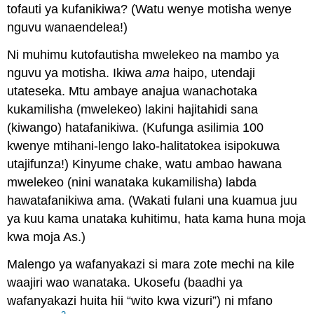
tofauti ya kufanikiwa? (Watu wenye motisha wenye
nguvu wanaendelea!)
Ni muhimu kutofautisha mwelekeo na mambo ya
nguvu ya motisha. Ikiwa
ama
haipo, utendaji
utateseka. Mtu ambaye anajua wanachotaka
kukamilisha (mwelekeo) lakini hajitahidi sana
(kiwango) hatafanikiwa. (Kufunga asilimia 100
kwenye mtihani-lengo lako-halitatokea isipokuwa
utajifunza!) Kinyume chake, watu ambao hawana
mwelekeo (nini wanataka kukamilisha) labda
hawatafanikiwa ama. (Wakati fulani una kuamua juu
ya kuu kama unataka kuhitimu, hata kama huna moja
kwa moja As.)
Malengo ya wafanyakazi si mara zote mechi na kile
waajiri wao wanataka. Ukosefu (baadhi ya
wafanyakazi huita hii “wito kwa vizuri”) ni mfano