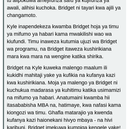
tu alipokuwa amejifunza safu ya kujifunza ya
awali, alihisi kuchoka. Bridget ni tayari kwa ajili ya
changamoto.
Kyle inapendekeza kwamba Bridget hoja ya timu
ya mifumo ya habari kama mwakilishi wao wa
kiufundi. Timu inaweza kutumia ujuzi wa Bridget
wa programu, na Bridget itaweza kushirikiana
mara kwa mara na wengine katika shirika.
Bridget na Kyle kuweka malengo maalum ili
kukidhi mahitaji yake ya kufikia na kufanya kazi
kwa kushirikiana. Moja ya malengo ya Bridget ni
kuchukua madarasa ya kuhitimu katika usimamizi
na mifumo ya habari. Anatumaini kwamba hii
itasababisha MBA na, hatimaye, kwa nafasi kama
kiongozi wa timu. Ghafla matarajio ya kwenda
kufanya kazi haionekani hivyo mbaya - na hivi
karibuni, Bridget imekuwa kumpiga kengele yake!