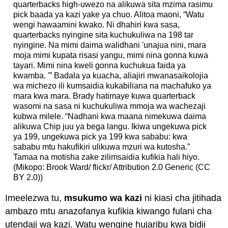
quarterbacks high-uwezo na alikuwa sita mzima rasimu
pick baada ya kazi yake ya chuo. Alitoa maoni, “Watu
wengi hawaamini kwako. Ni dhahiri kwa sasa,
quarterbacks nyingine sita kuchukuliwa na 198 tar
nyingine. Na mimi daima walidhani 'unajua nini, mara
moja mimi kupata risasi yangu, mimi nina gonna kuwa
tayari. Mimi nina kweli gonna kuchukua faida ya
kwamba. '” Badala ya kuacha, aliajiri mwanasaikolojia
wa michezo ili kumsaidia kukabiliana na machafuko ya
mara kwa mara. Brady hatimaye kuwa quarterback
wasomi na sasa ni kuchukuliwa mmoja wa wachezaji
kubwa milele. “Nadhani kwa maana nimekuwa daima
alikuwa Chip juu ya bega langu. Ikiwa ungekuwa pick
ya 199, ungekuwa pick ya 199 kwa sababu: kwa
sababu mtu hakufikiri ulikuwa mzuri wa kutosha.”
Tamaa na motisha zake zilimsaidia kufikia hali hiyo.
(Mikopo: Brook Ward/ flickr/ Attribution 2.0 Generic (CC
BY 2.0))
Imeelezwa tu,
msukumo wa kazi
ni kiasi cha jitihada
ambazo mtu anazofanya kufikia kiwango fulani cha
utendaji wa kazi. Watu wengine hujaribu kwa bidii