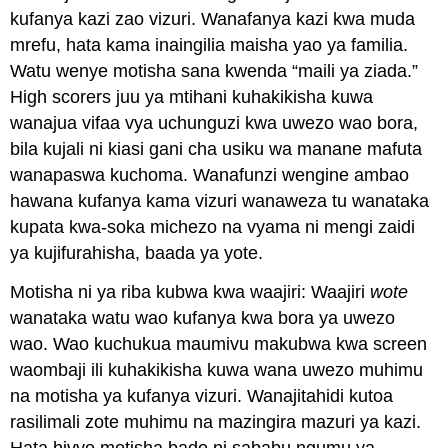
kufanya kazi zao vizuri. Wanafanya kazi kwa muda
mrefu, hata kama inaingilia maisha yao ya familia.
Watu wenye motisha sana kwenda “maili ya ziada.”
High scorers juu ya mtihani kuhakikisha kuwa
wanajua vifaa vya uchunguzi kwa uwezo wao bora,
bila kujali ni kiasi gani cha usiku wa manane mafuta
wanapaswa kuchoma. Wanafunzi wengine ambao
hawana kufanya kama vizuri wanaweza tu wanataka
kupata kwa-soka michezo na vyama ni mengi zaidi
ya kujifurahisha, baada ya yote.
Motisha ni ya riba kubwa kwa waajiri: Waajiri
wote
wanataka watu wao kufanya kwa bora ya uwezo
wao. Wao kuchukua maumivu makubwa kwa screen
waombaji ili kuhakikisha kuwa wana uwezo muhimu
na motisha ya kufanya vizuri. Wanajitahidi kutoa
rasilimali zote muhimu na mazingira mazuri ya kazi.
Hata hivyo motisha bado ni sababu ngumu ya