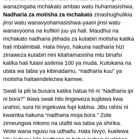
wanazingatia mchakato ambao watu huhamasishwa.
Nadharia za motisha za mchakato
zinashughulikia
jinsi
watu wanavyohamasishwa-yaani jinsi watu
wanavyoona na kufikiri juu ya hali. Maudhui na
mchakato nadharia jitihada za kutabiri motisha katika
hali mbalimbali. Hata hivyo, hakuna nadharia hizi
zinaweza kutabiri nini kitahamasisha mtu binafsi
katika hali fulani asilimia 100 ya muda. Kutokana na
utata wa tabia ya kibinadamu, “nadharia kuu” ya
motisha haitaendelezwa kamwe.
Swali la pili la busara katika hatua hii ni “Nadharia ipi
ni bora?” Ikiwa swali hilo lingeweza kujibiwa kwa
urahisi, sura hii ingekuwa fupi kabisa. Jibu rahisi ni
kwamba hakuna “nadharia moja bora.” Zote
zimeungwa mkono na utafiti wa tabia ya shirika.
Wote wana nguvu na udhaifu. Hata hivyo, kuelewa