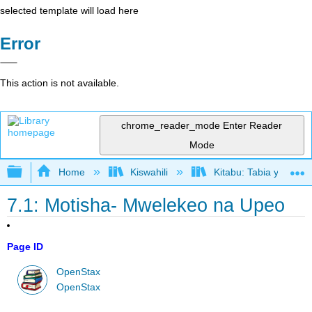
selected template will load here
Error
This action is not available.
chrome_reader_mode
Enter Reader
Mode
Expand/collapse global hierarchy
Home
Kiswahili
Kitabu: Tabia ya Shir
7.1: Motisha- Mwelekeo na Upeo
Page ID
OpenStax
OpenStax