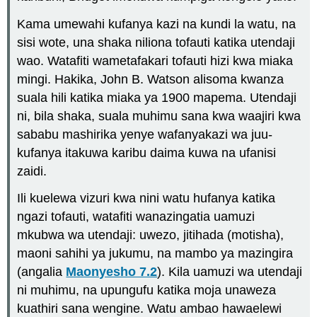
Kama umewahi kufanya kazi na kundi la watu, na
sisi wote, una shaka niliona tofauti katika utendaji
wao. Watafiti wametafakari tofauti hizi kwa miaka
mingi. Hakika, John B. Watson alisoma kwanza
suala hili katika miaka ya 1900 mapema. Utendaji
ni, bila shaka, suala muhimu sana kwa waajiri kwa
sababu mashirika yenye wafanyakazi wa juu-
kufanya itakuwa karibu daima kuwa na ufanisi
zaidi.
Ili kuelewa vizuri kwa nini watu hufanya katika
ngazi tofauti, watafiti wanazingatia uamuzi
mkubwa wa utendaji: uwezo, jitihada (motisha),
maoni sahihi ya jukumu, na mambo ya mazingira
(angalia
Maonyesho 7.2
). Kila uamuzi wa utendaji
ni muhimu, na upungufu katika moja unaweza
kuathiri sana wengine. Watu ambao hawaelewi