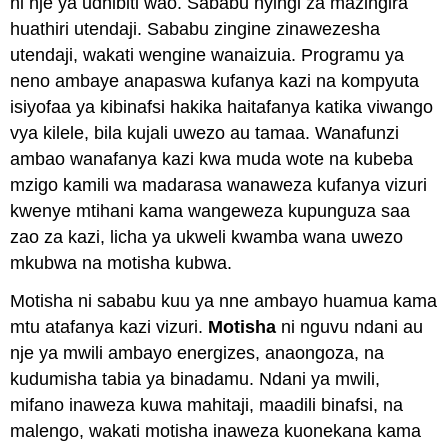
ni nje ya udhibiti wao. Sababu nyingi za mazingira
huathiri utendaji. Sababu zingine zinawezesha
utendaji, wakati wengine wanaizuia. Programu ya
neno ambaye anapaswa kufanya kazi na kompyuta
isiyofaa ya kibinafsi hakika haitafanya katika viwango
vya kilele, bila kujali uwezo au tamaa. Wanafunzi
ambao wanafanya kazi kwa muda wote na kubeba
mzigo kamili wa madarasa wanaweza kufanya vizuri
kwenye mtihani kama wangeweza kupunguza saa
zao za kazi, licha ya ukweli kwamba wana uwezo
mkubwa na motisha kubwa.
Motisha ni sababu kuu ya nne ambayo huamua kama
mtu atafanya kazi vizuri.
Motisha
ni nguvu ndani au
nje ya mwili ambayo energizes, anaongoza, na
kudumisha tabia ya binadamu. Ndani ya mwili,
mifano inaweza kuwa mahitaji, maadili binafsi, na
malengo, wakati motisha inaweza kuonekana kama