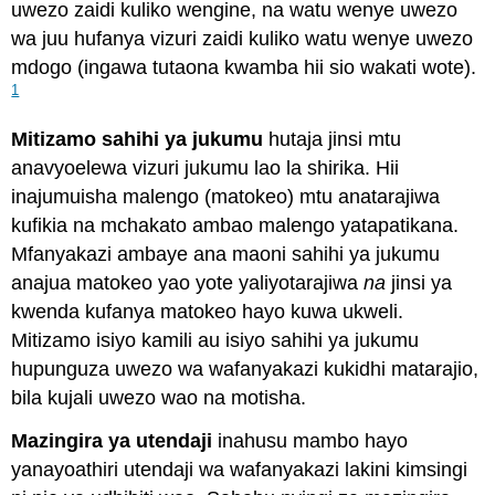
uwezo zaidi kuliko wengine, na watu wenye uwezo
wa juu hufanya vizuri zaidi kuliko watu wenye uwezo
mdogo (ingawa tutaona kwamba hii sio wakati wote).
1
Mitizamo sahihi ya jukumu
hutaja jinsi mtu
anavyoelewa vizuri jukumu lao la shirika. Hii
inajumuisha malengo (matokeo) mtu anatarajiwa
kufikia na mchakato ambao malengo yatapatikana.
Mfanyakazi ambaye ana maoni sahihi ya jukumu
anajua matokeo yao yote yaliyotarajiwa
na
jinsi ya
kwenda kufanya matokeo hayo kuwa ukweli.
Mitizamo isiyo kamili au isiyo sahihi ya jukumu
hupunguza uwezo wa wafanyakazi kukidhi matarajio,
bila kujali uwezo wao na motisha.
Mazingira ya utendaji
inahusu mambo hayo
yanayoathiri utendaji wa wafanyakazi lakini kimsingi