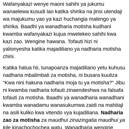
Wafanyakazi wenye maoni sahihi ya jukumu
wanaelewa kusudi lao katika shirika na jinsi utendaji
wa majukumu yao ya kazi huchangia malengo ya
shirika. Baadhi ya wanadharia motisha kudhani
kwamba wafanyakazi kujua mwelekeo sahihi kwa
kazi zao. Wengine hawana. Tofauti hizi ni
yalionyesha katika majadiliano ya nadharia motisha
chini.
Katika hatua hii, tunapoanza majadiliano yetu kuhusu
nadharia mbalimbali za motisha, ni busara kuuliza
“Kwa nini hakuna nadharia moja tu ya motisha?” Jibu
ni kwamba nadharia tofauti zinaendeshwa na falsafa
tofauti za motisha. Baadhi ya wanadharia wanadhani
kwamba wanadamu wanasukumwa zaidi na mahitaji
na asili kuliko kwa vitendo vya kujadiliana.
Nadharia
zao za motisha
za maudhui zinazingatia maudhui ya
kile
kinachochochea watu. Wanadharia wengine