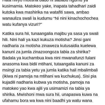
kusimamia. Matokeo yake, inapata tahadhari zaidi
kutoka kwa mashirika na watafiti sawa, ambao
wanauliza swali la kudumu “Ni nini kinachochochea
watu kufanya vizuri?”
Katika sura hii, tunaangalia majibu ya sasa ya swali
hili. Nini hali ya kazi kukuza motisha? Jinsi gani
nadharia za motisha zinaweza kutusaidia kuelewa
kanuni za jumla zinazoongoza tabia za shirika?
Badala ya kuchambua kwa nini mwanafunzi fulani
anasoma kwa bidii mtihani, tutaangalia kanuni za
msingi za tabia yetu ya jumla katika hali mbalimbali
(ikiwa ni pamoja na mtihani wa kuchukua). Sisi pia
kujadili nadharia kubwa ya motisha, pamoja na
matokeo yao kwa ajili ya usimamizi na tabia ya
shirika. Mwishoni mwa sura hii, unapaswa kuwa na
ufahamu bora wa kwa nini baadhi ya watu wana