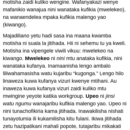
motisha zaidi kuliko wengine. Wafanyakazi wenye
mafanikio wanajua nini wanataka kufikia (mwelekeo),
na wanaendelea mpaka kufikia malengo yao
(kiwango).
Majadiliano yetu hadi sasa ina maana kwamba
motisha ni suala la jitihada. Hii ni sehemu tu ya kweli.
Motisha ina vipengele viwili vikuu: mwelekeo na
kiwango.
Mwelekeo
ni
nini
mtu anataka kufikia, nini
wanataka kufanya. Inamaanisha lengo ambalo
liliwahamasisha watu kujaribu “kugonga.” Lengo hilo
linaweza kuwa kufanya vizuri kwenye mtihani. Au
inaweza kuwa kufanya vizuri zaidi kuliko mtu
mwingine yeyote katika workgroup.
Upeo
ni
jinsi
watu ngumu
wanajaribu kufikia malengo yao. Upeo ni
nini tunachofikiria kama jitihada. Inawakilisha nishati
tunayotumia ili kukamilisha kitu fulani. Ikiwa jitihada
zetu hazipatikani mahali popote, tutajaribu mikakati