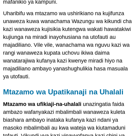
mafanikio ya kampuni.
Uharibifu wa mtazamo wa ushirikiano na kujifunza
unaweza kuwa wanachama Wazungu wa kikundi cha
kazi wanaweza kujisikia kutengwa wakati hawatakiwi
kujiunga na miradi inayohusiana na utofauti au
majadiliano. Vile vile, wanachama wa nguvu kazi wa
rangi wanaweza kupata uchovu ikiwa daima
wanatarajiwa kufanya kazi kwenye miradi hiyo na
majadiliano ambayo yanashughulikia hasa masuala
ya utofauti.
Mtazamo wa Upatikanaji na Uhalali
Mtazamo wa ufikiaji-na-uhalali
unazingatia faida
ambazo wafanyakazi mbalimbali wanaweza kuleta
biashara ambayo inataka kufanya kazi ndani ya
masoko mbalimbali au kwa wateja wa kiutamaduni
tofauti. Vikundi vya kazi vinavyofanya kazi chini ya