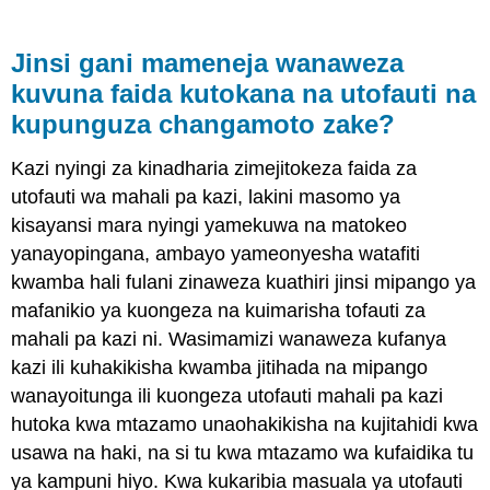
Jinsi gani mameneja wanaweza
kuvuna faida kutokana na utofauti na
kupunguza changamoto zake?
Kazi nyingi za kinadharia zimejitokeza faida za
utofauti wa mahali pa kazi, lakini masomo ya
kisayansi mara nyingi yamekuwa na matokeo
yanayopingana, ambayo yameonyesha watafiti
kwamba hali fulani zinaweza kuathiri jinsi mipango ya
mafanikio ya kuongeza na kuimarisha tofauti za
mahali pa kazi ni. Wasimamizi wanaweza kufanya
kazi ili kuhakikisha kwamba jitihada na mipango
wanayoitunga ili kuongeza utofauti mahali pa kazi
hutoka kwa mtazamo unaohakikisha na kujitahidi kwa
usawa na haki, na si tu kwa mtazamo wa kufaidika tu
ya kampuni hiyo. Kwa kukaribia masuala ya utofauti