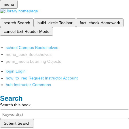
menu
search
Search
build_circle
Toolbar
fact_check
Homework
cancel
Exit Reader Mode
school
Campus Bookshelves
menu_book
Bookshelves
perm_media
Learning Objects
login
Login
how_to_reg
Request Instructor Account
hub
Instructor Commons
Search
Search this book
Submit Search