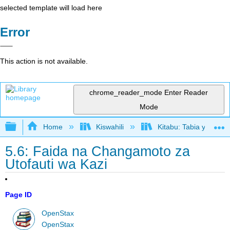
selected template will load here
Error
This action is not available.
chrome_reader_mode
Enter Reader
Mode
Expand/collapse global hierarchy
Home
Kiswahili
Kitabu: Tabia ya Shir
5.6: Faida na Changamoto za
Utofauti wa Kazi
Page ID
OpenStax
OpenStax