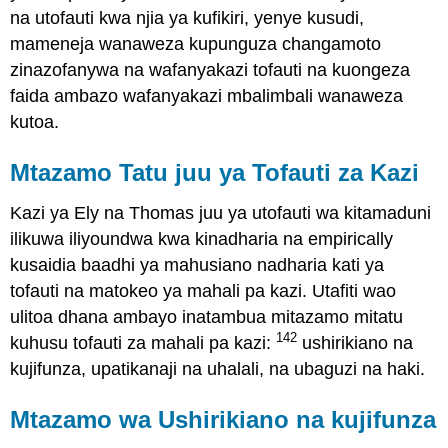
na utofauti kwa njia ya kufikiri, yenye kusudi,
mameneja wanaweza kupunguza changamoto
zinazofanywa na wafanyakazi tofauti na kuongeza
faida ambazo wafanyakazi mbalimbali wanaweza
kutoa.
Mtazamo Tatu juu ya Tofauti za Kazi
Kazi ya Ely na Thomas juu ya utofauti wa kitamaduni
ilikuwa iliyoundwa kwa kinadharia na empirically
kusaidia baadhi ya mahusiano nadharia kati ya
tofauti na matokeo ya mahali pa kazi. Utafiti wao
ulitoa dhana ambayo inatambua mitazamo mitatu
142
kuhusu tofauti za mahali pa kazi:
ushirikiano na
kujifunza, upatikanaji na uhalali, na ubaguzi na haki.
Mtazamo wa Ushirikiano na kujifunza