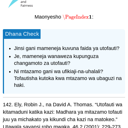
1
Maonyesho
\PageIndex
:
\PageIndex
1
Dhana Check
Jinsi gani mameneja kuvuna faida ya utofauti?
Je, mameneja wanaweza kupunguza
changamoto za utofauti?
Ni mtazamo gani wa ufikiaji-na-uhalali?
Tofautisha kutoka kwa mtazamo wa ubaguzi na
haki.
142. Ely, Robin J., na David A. Thomas. “Utofauti wa
kitamaduni katika kazi: Madhara ya mitazamo tofauti
juu ya michakato ya kikundi cha kazi na matokeo.”
Utawala sayansi robo mwaka. 46.2 (2001): 229-273.