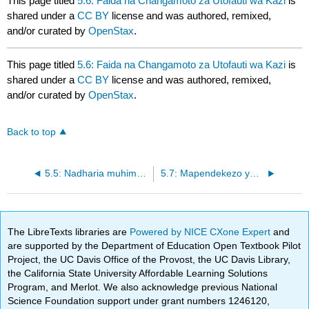
This page titled
5.6: Faida na Changamoto za Utofauti wa Kazi
is
shared under a
CC BY
license and was authored, remixed,
and/or curated by
OpenStax
.
This page titled
5.6: Faida na Changamoto za Utofauti wa Kazi
is
shared under a
CC BY
license and was authored, remixed,
and/or curated by
OpenStax
.
Back to top
5.5: Nadharia muhimu tofauti
5.7: Mapendekezo ya Kusimamia Tofauti
The LibreTexts libraries are
Powered by NICE CXone Expert
and
are supported by the Department of Education Open Textbook Pilot
Project, the UC Davis Office of the Provost, the UC Davis Library,
the California State University Affordable Learning Solutions
Program, and Merlot. We also acknowledge previous National
Science Foundation support under grant numbers 1246120,