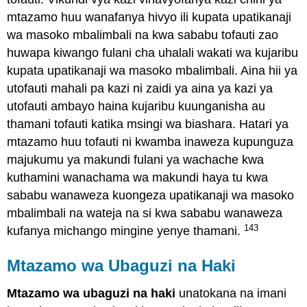
mtazamo huu wanafanya hivyo ili kupata upatikanaji
wa masoko mbalimbali na kwa sababu tofauti zao
huwapa kiwango fulani cha uhalali wakati wa kujaribu
kupata upatikanaji wa masoko mbalimbali. Aina hii ya
utofauti mahali pa kazi ni zaidi ya aina ya kazi ya
utofauti ambayo haina kujaribu kuunganisha au
thamani tofauti katika msingi wa biashara. Hatari ya
mtazamo huu tofauti ni kwamba inaweza kupunguza
majukumu ya makundi fulani ya wachache kwa
kuthamini wanachama wa makundi haya tu kwa
sababu wanaweza kuongeza upatikanaji wa masoko
mbalimbali na wateja na si kwa sababu wanaweza
143
kufanya michango mingine yenye thamani.
Mtazamo wa Ubaguzi na Haki
Mtazamo wa ubaguzi na haki
unatokana na imani