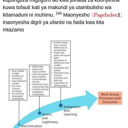
kupunguza migogoro au kwa jitihada za kuonyesha
kuwa tofauti kati ya makundi ya utambulisho wa
144
1
kitamaduni ni muhimu.
Maonyesho
\PageIndex
:
\PageIndex
1
inaonyesha digrii ya ufanisi na faida kwa kila
mtazamo