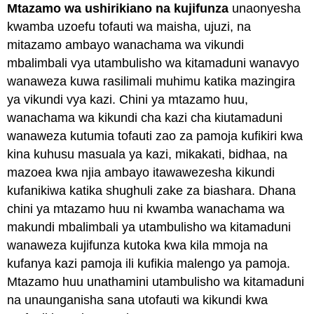
Mtazamo wa ushirikiano na kujifunza
unaonyesha
kwamba uzoefu tofauti wa maisha, ujuzi, na
mitazamo ambayo wanachama wa vikundi
mbalimbali vya utambulisho wa kitamaduni wanavyo
wanaweza kuwa rasilimali muhimu katika mazingira
ya vikundi vya kazi. Chini ya mtazamo huu,
wanachama wa kikundi cha kazi cha kiutamaduni
wanaweza kutumia tofauti zao za pamoja kufikiri kwa
kina kuhusu masuala ya kazi, mikakati, bidhaa, na
mazoea kwa njia ambayo itawawezesha kikundi
kufanikiwa katika shughuli zake za biashara. Dhana
chini ya mtazamo huu ni kwamba wanachama wa
makundi mbalimbali ya utambulisho wa kitamaduni
wanaweza kujifunza kutoka kwa kila mmoja na
kufanya kazi pamoja ili kufikia malengo ya pamoja.
Mtazamo huu unathamini utambulisho wa kitamaduni
na unaunganisha sana utofauti wa kikundi kwa