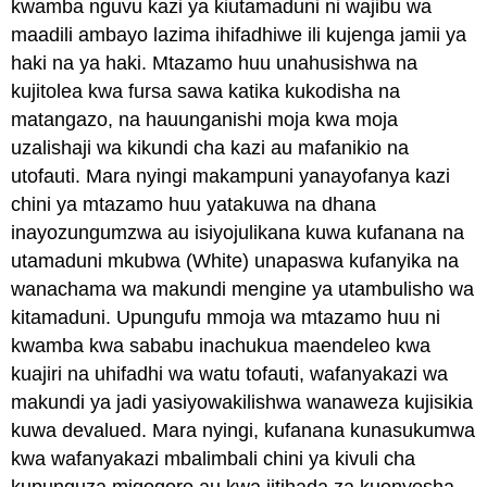
kwamba nguvu kazi ya kiutamaduni ni wajibu wa
maadili ambayo lazima ihifadhiwe ili kujenga jamii ya
haki na ya haki. Mtazamo huu unahusishwa na
kujitolea kwa fursa sawa katika kukodisha na
matangazo, na hauunganishi moja kwa moja
uzalishaji wa kikundi cha kazi au mafanikio na
utofauti. Mara nyingi makampuni yanayofanya kazi
chini ya mtazamo huu yatakuwa na dhana
inayozungumzwa au isiyojulikana kuwa kufanana na
utamaduni mkubwa (White) unapaswa kufanyika na
wanachama wa makundi mengine ya utambulisho wa
kitamaduni. Upungufu mmoja wa mtazamo huu ni
kwamba kwa sababu inachukua maendeleo kwa
kuajiri na uhifadhi wa watu tofauti, wafanyakazi wa
makundi ya jadi yasiyowakilishwa wanaweza kujisikia
kuwa devalued. Mara nyingi, kufanana kunasukumwa
kwa wafanyakazi mbalimbali chini ya kivuli cha