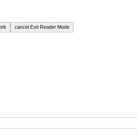
ork
cancel
Exit Reader Mode