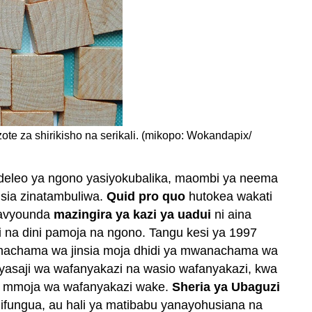
 zote za shirikisho na serikali. (mikopo: Wokandapix/
endeleo ya ngono yasiyokubalika, maombi ya neema
nsia zinatambuliwa.
Quid pro quo
hutokea wakati
inavyounda
mazingira ya kazi ya uadui
ni aina
i na dini pamoja na ngono. Tangu kesi ya 1997
wanachama wa jinsia moja dhidi ya mwanachama wa
yanyasaji wa wafanyakazi na wasio wafanyakazi, kwa
kwa mmoja wa wafanyakazi wake.
Sheria ya Ubaguzi
kujifungua, au hali ya matibabu yanayohusiana na