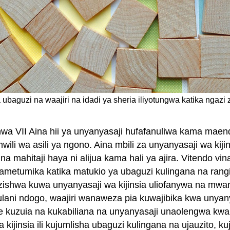
a ubaguzi na waajiri na idadi ya sheria iliyotungwa katika ngazi
chwa VII Aina hii ya unyanyasaji hufafanuliwa kama ma
i wa asili ya ngono. Aina mbili za unyanyasaji wa kiji
a mahitaji haya ni alijua kama hali ya ajira. Vitendo v
yametumika katika matukio ya ubaguzi kulingana na rang
zishwa kuwa unyanyasaji wa kijinsia uliofanywa na m
li fulani ndogo, waajiri wanaweza pia kuwajibika kwa un
ote kuzuia na kukabiliana na unyanyasaji unaolengwa 
kijinsia ili kujumlisha ubaguzi kulingana na ujauzito, 