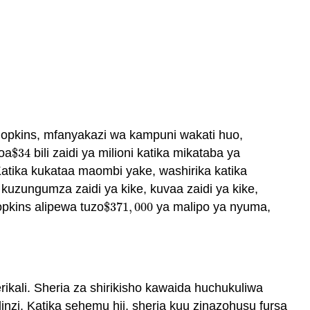
Hopkins, mfanyakazi wa kampuni wakati huo,
toa
$
34
bili zaidi ya milioni katika mikataba ya
$
34
ika kukataa maombi yake, washirika katika
zungumza zaidi ya kike, kuvaa zaidi ya kike,
Hopkins alipewa tuzo
$
371
,
000
ya malipo ya nyuma,
$
371
,
000
rikali. Sheria za shirikisho kawaida huchukuliwa
linzi. Katika sehemu hii, sheria kuu zinazohusu fursa