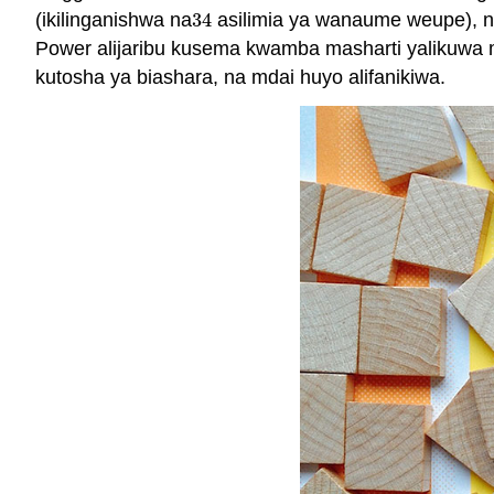
(ikilinganishwa na
34
asilimia ya wanaume weupe), 
34
Power alijaribu kusema kwamba masharti yalikuwa m
kutosha ya biashara, na mdai huyo alifanikiwa.