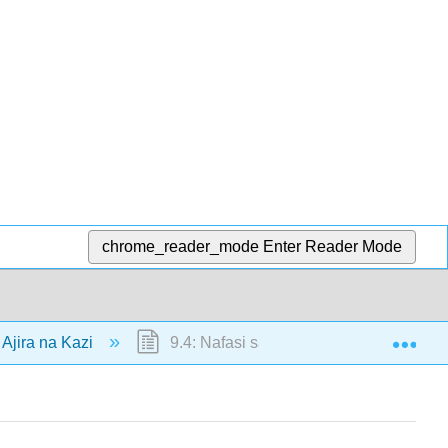
chrome_reader_mode
Enter Reader Mode
Exp
 Ajira na Kazi
9.4: Nafasi sawa katika Ajira