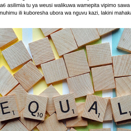
na
6
asilimia tu ya weusi walikuwa wamepita vipimo sawa a
6
uhimu ili kuboresha ubora wa nguvu kazi, lakini mahak