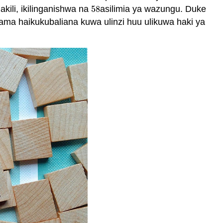
kili, ikilinganishwa na
58
asilimia ya wazungu. Duke
58
ama haikukubaliana kuwa ulinzi huu ulikuwa haki ya