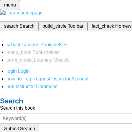
menu
search
Search
build_circle
Toolbar
fact_check
Homew
school
Campus Bookshelves
menu_book
Bookshelves
perm_media
Learning Objects
login
Login
how_to_reg
Request Instructor Account
hub
Instructor Commons
Search
Search this book
Submit Search