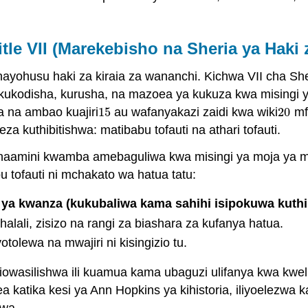
itle VII (Marekebisho na Sheria ya Haki 
ayohusu haki za kiraia za wananchi. Kichwa VII cha Sher
kukodisha, kurusha, na mazoea ya kukuza kwa misingi ya ng
a na ambao kuajiri
15
au wafanyakazi zaidi kwa wiki
20
mfu
15
20
 kuthibitishwa: matibabu tofauti na athari tofauti.
amini kwamba amebaguliwa kwa misingi ya moja ya ma
u tofauti ni mchakato wa hatua tatu:
 ya kwanza (kukubaliwa kama sahihi isipokuwa kuthi
lali, zisizo na rangi za biashara za kufanya hatua.
olewa na mwajiri ni kisingizio tu.
 uliowasilishwa ili kuamua kama ubaguzi ulifanya kwa kwe
a katika kesi ya Ann Hopkins ya kihistoria, iliyoelezwa k
iwa.