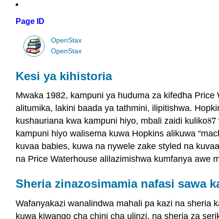
Page ID
OpenStax
OpenStax
Kesi ya kihistoria
Mwaka 1982, kampuni ya huduma za kifedha Price W
alitumika, lakini baada ya tathmini, ilipitishwa. H
kushauriana kwa kampuni hiyo, mbali zaidi kuliko
87
87
kampuni hiyo walisema kuwa Hopkins alikuwa “mach
kuvaa babies, kuwa na nywele zake styled na kuvaa kuj
na Price Waterhouse alilazimishwa kumfanya awe m
Sheria zinazosimamia nafasi sawa ka
Wafanyakazi wanalindwa mahali pa kazi na sheria kad
kuwa kiwango cha chini cha ulinzi, na sheria za serik