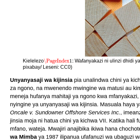
\PageIndex
1
Kielelezo
: Wafanyakazi ni ulinzi dhidi y
\PageIndex
1
pixabay/ Leseni: CC0)
Unyanyasaji wa kijinsia
pia unalindwa chini ya ki
za ngono, na mwenendo mwingine wa matusi au kimwil
meneja hufanya mahitaji ya ngono kwa mfanyakazi, n
nyingine ya unyanyasaji wa kijinsia. Masuala haya 
Oncale v. Sundowner Offshore Services Inc.
, imean
jinsia moja ni hatua chini ya kichwa VII. Katika ha
mfano, wateja. Mwajiri anajibika ikiwa hana choch
wa Mimba
ya 1987 ilipanua ufafanuzi wa ubaguzi wa 