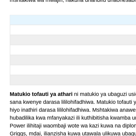
Matukio tofauti ya athari
ni matukio ya ubaguzi usi
sana kwenye darasa lililohifadhiwa. Matukio tofauti 
hiyo inathiri darasa lililohifadhiwa. Mshtakiwa a
hubadilika kwa mfanyakazi ili kuthibitisha kwamba u
Power ilihitaji waombaji wote wa kazi kuwa na diplom
Griggs, mdai, ilianzisha kuwa utawala ulikuwa ubag