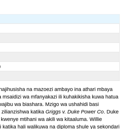
)
 anajihusisha na mazoezi ambayo ina athari mbaya
ya msaidizi wa mfanyakazi ili kuhakikisha kuwa hatua
ajibu wa biashara. Mzigo wa ushahidi basi
 zilianzishwa katika
Griggs v. Duke Power Co
. Duke
 kwenye mtihani wa akili wa kitaaluma. Willie
 katika hali walikuwa na diploma shule ya sekondari