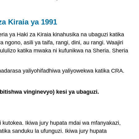
za Kiraia ya 1991
ia ya Haki za Kiraia kinahusika na ubaguzi katika
ono, asili ya taifa, rangi, dini, au rangi. Waajiri
lulizo katika mwaka ni kufunikwa na Sheria. Sheria
darasa yaliyohifadhiwa yaliyowekwa katika CRA.
bitishwa vinginevyo) kesi ya ubaguzi.
li kutokea. Ikiwa jury hupata mdai wa mfanyakazi,
atika sanduku la ufunguzi. Ikiwa jury hupata