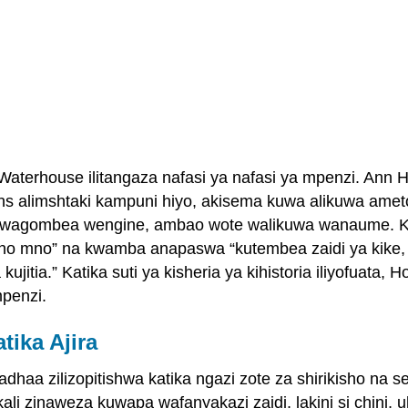
aterhouse ilitangaza nafasi ya nafasi ya mpenzi. Ann 
opkins alimshtaki kampuni hiyo, akisema kuwa alikuwa ame
wagombea wengine, ambao wote walikuwa wanaume. Kat
o mno” na kwamba anapaswa “kutembea zaidi ya kike, ku
itia.” Katika suti ya kisheria ya kihistoria iliyofuata, 
penzi.
tika Ajira
haa zilizopitishwa katika ngazi zote za shirikisho na se
ali zinaweza kuwapa wafanyakazi zaidi, lakini si chini, u