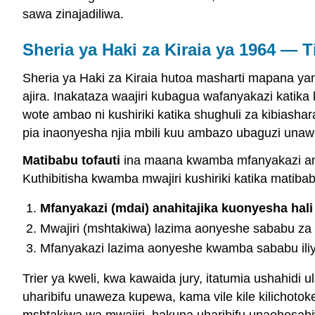
sawa zinajadiliwa.
Sheria ya Haki za Kiraia ya 1964 — T
Sheria ya Haki za Kiraia hutoa masharti mapana yan
ajira. Inakataza waajiri kubagua wafanyakazi katika 
wote ambao ni kushiriki katika shughuli za kibiashar
pia inaonyesha njia mbili kuu ambazo ubaguzi unaweza
Matibabu tofauti
ina maana kwamba mfanyakazi ana
Kuthibitisha kwamba mwajiri kushiriki katika matibab
Mfanyakazi (mdai) anahitajika kuonyesha hali
Mwajiri (mshtakiwa) lazima aonyeshe sababu za ha
Mfanyakazi lazima aonyeshe kwamba sababu iliyot
Trier ya kweli, kwa kawaida jury, itatumia ushahidi
uharibifu unaweza kupewa, kama vile kile kilichotoke
mshtakiwa wa mwajiri, hakuna uharibifu unaohesab