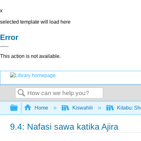
x
selected template will load here
Error
This action is not available.
Search
Expand/collapse global hierarchy
Home
Kiswahili
Kitabu: Sh
9.4: Nafasi sawa katika Ajira