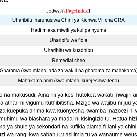
\PageIndex
1
Jedwali
\PageIndex
1
Uharibifu Inaruhusiwa Chini ya Kichwa VII cha CRA
Hadi miaka miwili ya kulipa nyuma
Uharibifu wa fidia
Uharibifu wa kuadhibu
Remedial cheo
Gharama (kwa mfano, ada za wakili na gharama za mahakama
Mahakama amri (kwa mfano, kurejeshwa tena)
o na makusudi. Aina hii ya kesi hutokea wakati mwajiri
ya athari ni vigumu kuthibitisha. Mzigo wa wajibu ni juu 
naweza kuepuka dhima kwa kuonyesha kwamba mazoezi ni w
muhimu wa biashara ya madai ni kisingizio tu. Hatua hizi
a ya shule ya sekondari na kufikia alama fulani ya chini
uzi wa rangi kwa sababu
12
asilimia tu ya wanaume weusi
12