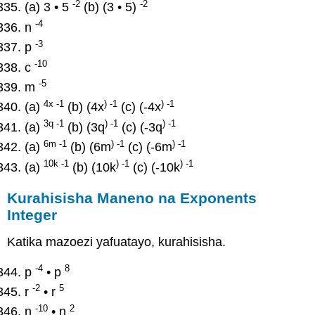
-2
-2
(a) 3 • 5
(b) (3 • 5)
-4
n
-3
p
-10
c
-5
m
4x -1
) -1
) -1
(a)
(b) (4x
(c) (-4x
3q -1
) -1
) -1
(a)
(b) (3q
(c) (-3q
6m -1
) -1
) -1
(a)
(b) (6m
(c) (-6m
10k -1
) -1
) -1
(a)
(b) (10k
(c) (-10k
Kurahisisha Maneno na Exponents
Integer
Katika mazoezi yafuatayo, kurahisisha.
-4
8
p
• p
-2
5
r
• r
-10
2
n
• n