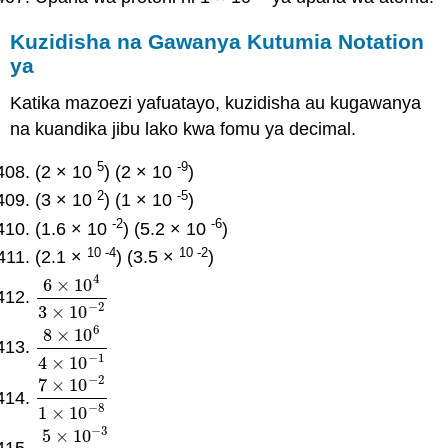
Kuzidisha na Gawanya Kutumia Notation
ya
Katika mazoezi yafuatayo, kuzidisha au kugawanya
na kuandika jibu lako kwa fomu ya decimal.
5
-9
(2 × 10
) (2 × 10
)
2
-5
(3 × 10
) (1 × 10
)
-2
-6
(1.6 × 10
) (5.2 × 10
)
10 -4
10 -2
(2.1 ×
) (3.5 ×
)
4
6
×
10
6
×
10
4
3
×
10
−
2
−
2
3
×
10
6
8
×
10
8
×
10
6
4
×
10
−
1
−
1
4
×
10
−
2
7
×
10
7
×
10
−
2
1
×
10
−
8
−
8
1
×
10
−
3
5
×
10