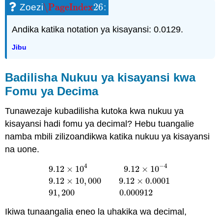
\PageIndex
26
Zoezi
:
\PageIndex
26
Andika katika notation ya kisayansi: 0.0129.
Jibu
Badilisha Nukuu ya kisayansi kwa
Fomu ya Decima
Tunawezaje kubadilisha kutoka kwa nukuu ya
kisayansi hadi fomu ya decimal? Hebu tuangalie
namba mbili zilizoandikwa katika nukuu ya kisayansi
na uone.
4
−
4
9.12
×
10
9.12
×
10
9.12
×
10
4
9.12
×
10
−
4
9.12
×
10
,
000
9.12
×
0.00
9.12
×
10
,
000
9.12
×
0.0001
91
,
200
0.000912
Ikiwa tunaangalia eneo la uhakika wa decimal,