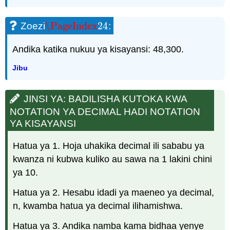
\PageIndex
24
Zoezi
:
\PageIndex
24
Andika katika nukuu ya kisayansi: 48,300.
Jibu
JINSI YA: BADILISHA KUTOKA KWA
NOTATION YA DECIMAL HADI NOTATION
YA KISAYANSI
Hatua ya 1. Hoja uhakika decimal ili sababu ya
kwanza ni kubwa kuliko au sawa na 1 lakini chini
ya 10.
Hatua ya 2. Hesabu idadi ya maeneo ya decimal,
n, kwamba hatua ya decimal ilihamishwa.
Hatua ya 3. Andika namba kama bidhaa yenye