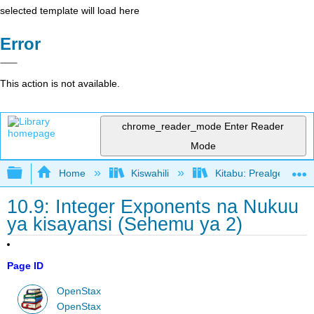
selected template will load here
Error
This action is not available.
chrome_reader_mode
Enter Reader
Mode
Expand/collapse global hierarchy
Home
Kiswahili
Kitabu: Prealgebra (
10.9: Integer Exponents na Nukuu
ya kisayansi (Sehemu ya 2)
Page ID
OpenStax
OpenStax