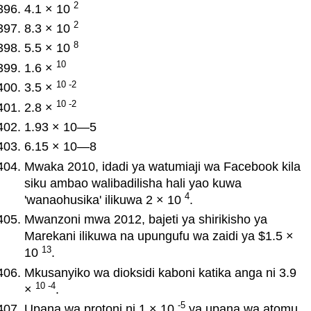
2
4.1 × 10
2
8.3 × 10
8
5.5 × 10
10
1.6 ×
10 -2
3.5 ×
10 -2
2.8 ×
1.93 × 10—5
6.15 × 10—8
Mwaka 2010, idadi ya watumiaji wa Facebook kila
siku ambao walibadilisha hali yao kuwa
4
'wanaohusika' ilikuwa 2 × 10
.
Mwanzoni mwa 2012, bajeti ya shirikisho ya
Marekani ilikuwa na upungufu wa zaidi ya $1.5 ×
13
10
.
Mkusanyiko wa dioksidi kaboni katika anga ni 3.9
10 -4
×
.
-5
Upana wa protoni ni 1 × 10
ya upana wa atomu.