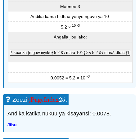
Maeneo 3
Andika kama bidhaa yenye nguvu ya 10.
10 -3
5.2 ×
Angalia jibu lako:
\ kuanza {mgawanyiko} 5.2 &\ mara 10^ {-3}\ 5.2 &\ mara\ dfrac {1
\ kuanza {mgawanyiko} 5.2 &\ mara 10^ {-3}\ 5.2 &\ mara\ dfrac {1} {10
-3
0.0052 = 5.2 × 10
\PageIndex
25
Zoezi
:
\PageIndex
25
Andika katika nukuu ya kisayansi: 0.0078.
Jibu