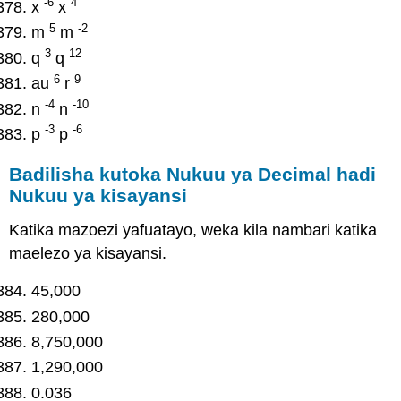
-6
4
x
x
5
-2
m
m
3
12
q
q
6
9
au
r
-4
-10
n
n
-3
-6
p
p
Badilisha kutoka Nukuu ya Decimal hadi
Nukuu ya kisayansi
Katika mazoezi yafuatayo, weka kila nambari katika
maelezo ya kisayansi.
45,000
280,000
8,750,000
1,290,000
0.036