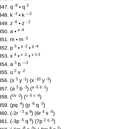
-8
3
q
• q
-3
—2
k
• k
-6
- 2
z
• z
a -4
a •
-2
m • m
5
p -2
p -4
p
•
•
4
x -2
x 1-3
x
•
•
3
—3
a
b
2
-2
u
v
5
-1
-10
-3
(x
y
) (x
y
)
3
-3
a -5
b -1
(a
b
) (
)
Uv -2
u -5
v -4
(
) (
)
-4
-6
-3
(pq
) (p
q
)
- 3
9
4
-5
(-2r
s
) (6r
s
)
-5
8
2
q -3
(-3p
q
) (7p
)
-8
-5
4
2