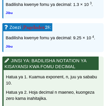
3
Badilisha kwenye fomu ya decimal: 1.3 × 10
.
Jibu
\PageIndex
28
Zoezi
:
\PageIndex
28
4
Badilisha kwenye fomu ya decimal: 9.25 × 10
.
Jibu
JINSI YA: BADILISHA NOTATION YA
KISAYANSI KWA FOMU DECIMAL
Hatua ya 1. Kuamua exponent, n, juu ya sababu
10.
Hatua ya 2. Hoja decimal n maeneo, kuongeza
zero kama inahitajika.