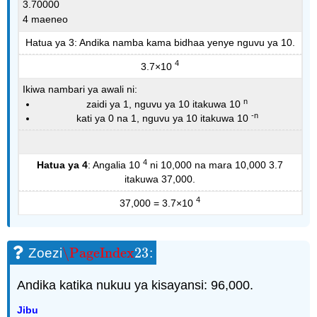
3.70000
4 maeneo
Hatua ya 3: Andika namba kama bidhaa yenye nguvu ya 10.
4
3.7×10
Ikiwa nambari ya awali ni:
n
zaidi ya 1, nguvu ya 10 itakuwa 10
-n
kati ya 0 na 1, nguvu ya 10 itakuwa 10
4
Hatua ya 4
: Angalia 10
ni 10,000 na mara 10,000 3.7
itakuwa 37,000.
4
37,000 = 3.7×10
\PageIndex
23
Zoezi
:
\PageIndex
23
Andika katika nukuu ya kisayansi: 96,000.
Jibu