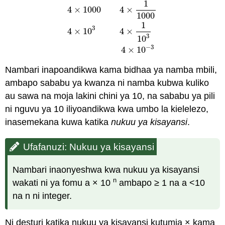
1
4
×
1000
4
×
1000
4000
0.004
4
×
1000
4
×
1
1000
4
×
10
3
4
×
1
1
1
3
4
×
10
4
×
3
10
−
3
4
×
10
Nambari inapoandikwa kama bidhaa ya namba mbili,
ambapo sababu ya kwanza ni namba kubwa kuliko
au sawa na moja lakini chini ya 10, na sababu ya pili
ni nguvu ya 10 iliyoandikwa kwa umbo la kielelezo,
inasemekana kuwa katika
nukuu ya kisayansi
.
Ufafanuzi: Nukuu ya kisayansi
Nambari inaonyeshwa kwa nukuu ya kisayansi
n
wakati ni ya fomu a × 10
ambapo ≥ 1 na a <10
na n ni integer.
Ni desturi katika nukuu ya kisayansi kutumia × kama