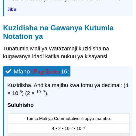
Jibu
Kuzidisha na Gawanya Kutumia
Notation ya
Tunatumia Mali ya Watazamaji kuzidisha na
kugawanya idadi katika nukuu ya kisayansi.
\PageIndex
16
Mfano
:
\PageIndex
16
Kuzidisha. Andika majibu kwa fomu ya decimal: (4
5
10 -7
× 10
) (2 ×
).
Suluhisho
Tumia Mali ya Commutative ili upya mambo.
5
-7
4 • 2 • 10
• 10