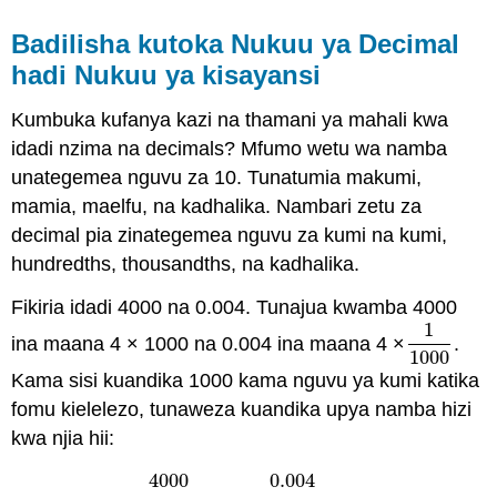
Badilisha kutoka Nukuu ya Decimal
hadi Nukuu ya kisayansi
Kumbuka kufanya kazi na thamani ya mahali kwa
idadi nzima na decimals? Mfumo wetu wa namba
unategemea nguvu za 10. Tunatumia makumi,
mamia, maelfu, na kadhalika. Nambari zetu za
decimal pia zinategemea nguvu za kumi na kumi,
hundredths, thousandths, na kadhalika.
Fikiria idadi 4000 na 0.004. Tunajua kwamba 4000
1
ina maana 4 × 1000 na 0.004 ina maana 4 ×
.
1
1000
1000
Kama sisi kuandika 1000 kama nguvu ya kumi katika
fomu kielelezo, tunaweza kuandika upya namba hizi
kwa njia hii:
4000
0.004