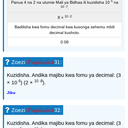
5
Panua 4 na 2 na utumie Mali ya Bidhaa ili kuzidisha 10
na
10 -7
.
10 -2
8 ×
Badilisha kwa fomu decimal kwa kusonga sehemu mbili
decimal kushoto.
0.08
\PageIndex
31
Zoezi
:
\PageIndex
31
Kuzidisha. Andika majibu kwa fomu ya decimal: (3
6
10 -8
× 10
) (2 ×
).
Jibu
\PageIndex
32
Zoezi
:
\PageIndex
32
Kuzidisha. Andika majibu kwa fomu ya decimal: (3