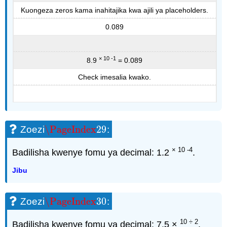
Kuongeza zeros kama inahitajika kwa ajili ya placeholders.
0.089
× 10 -1
8.9
= 0.089
Check imesalia kwako.
\PageIndex
29
Zoezi
:
\PageIndex
29
× 10 -4
Badilisha kwenye fomu ya decimal: 1.2
.
Jibu
\PageIndex
30
Zoezi
:
\PageIndex
30
10 ÷ 2
Badilisha kwenye fomu ya decimal: 7.5 ×
.