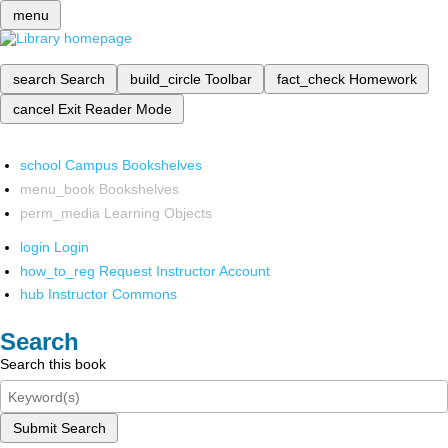
menu
search
Search
build_circle
Toolbar
fact_check
Homework
cancel
Exit Reader Mode
school
Campus Bookshelves
menu_book
Bookshelves
perm_media
Learning Objects
login
Login
how_to_reg
Request Instructor Account
hub
Instructor Commons
Search
Search this book
Submit Search