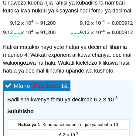
tunaweza kuona njia rahisi ya kubadilisha nambari
kutoka kwa nukuu ya kisayansi hadi fomu ya decimal.
Katika matukio hayo yote hatua ya decimal ilihamia
maeneo 4. Wakati exponent alikuwa chanya, decimal
wakiongozwa na haki. Wakati kielelezo kilikuwa hasi,
hatua ya decimal ilihamia upande wa kushoto.
\PageIndex
14
Mfano
:
\PageIndex
14
3
Badilisha kwenye fomu ya decimal: 6.2 × 10
.
Suluhisho
Hatua ya 1
: Kuamua exponent, n, juu ya sababu 10.
3
6.2 × 10