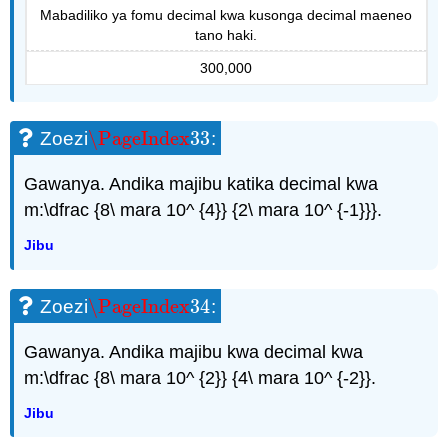
Mabadiliko ya fomu decimal kwa kusonga decimal maeneo
tano haki.
300,000
\PageIndex
33
Zoezi
:
\PageIndex
33
Gawanya. Andika majibu katika decimal kwa
m:\dfrac {8\ mara 10^ {4}} {2\ mara 10^ {-1}}}.
Jibu
\PageIndex
34
Zoezi
:
\PageIndex
34
Gawanya. Andika majibu kwa decimal kwa
m:\dfrac {8\ mara 10^ {2}} {4\ mara 10^ {-2}}.
Jibu