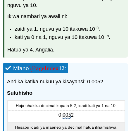
nguvu ya 10.
Ikiwa nambari ya awali ni:
n
zaidi ya 1, nguvu ya 10 itakuwa 10
.
-n
kati ya 0 na 1, nguvu ya 10 itakuwa 10
.
Hatua ya 4. Angalia.
\PageIndex
13
Mfano
:
\PageIndex
13
Andika katika nukuu ya kisayansi: 0.0052.
Suluhisho
Hoja uhakika decimal kupata 5.2, idadi kati ya 1 na 10.
Hesabu idadi ya maeneo ya decimal hatua ilihamishwa.