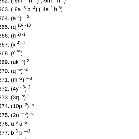
(-6m
n
) (-9m
n
)
-5
-4
2
3
(-8a
b
) (-4a
b
)
3
—3
(a
)
10
-10
(q
)
2
) -1
(n
4
) -1
(x
-54
y
(
)
-3
2
(uk
)
-5
-2
(q
)
-2
—3
(m
)
- 3
2
(4y
)
-5
2
(3q
)
-2
-5
(10p
)
—3
-6
(2n
)
9
-2
u
u
5
—3
b
b