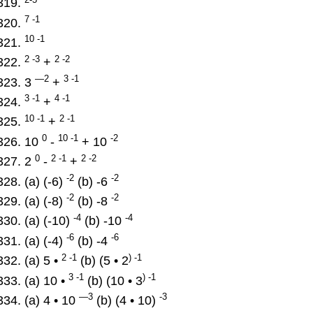
7 -1
10 -1
2 -3
2 -2
+
—2
3 -1
3
+
3 -1
4 -1
+
10 -1
2 -1
+
0
10 -1
-2
10
-
+ 10
0
2 -1
2 -2
2
-
+
-2
-2
(a) (-6)
(b) -6
-2
-2
(a) (-8)
(b) -8
-4
-4
(a) (-10)
(b) -10
-6
-6
(a) (-4)
(b) -4
2 -1
) -1
(a) 5 •
(b) (5 • 2
3 -1
) -1
(a) 10 •
(b) (10 • 3
—3
-3
(a) 4 • 10
(b) (4 • 10)