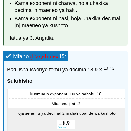
Kama exponent ni chanya, hoja uhakika
decimal n maeneo ya haki.
Kama exponent ni hasi, hoja uhakika decimal
|n| maeneo ya kushoto.
Hatua ya 3. Angalia.
\PageIndex
15
Mfano
:
\PageIndex
15
10 ÷ 2
Badilisha kwenye fomu ya decimal: 8.9 ×
.
Suluhisho
Kuamua n exponent, juu ya sababu 10.
Mtazamaji ni -2.
Hoja sehemu ya decimal 2 mahali upande wa kushoto.