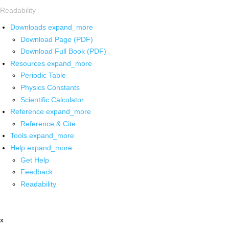
Readability
Downloads
expand_more
Download Page (PDF)
Download Full Book (PDF)
Resources
expand_more
Periodic Table
Physics Constants
Scientific Calculator
Reference
expand_more
Reference & Cite
Tools
expand_more
Help
expand_more
Get Help
Feedback
Readability
x