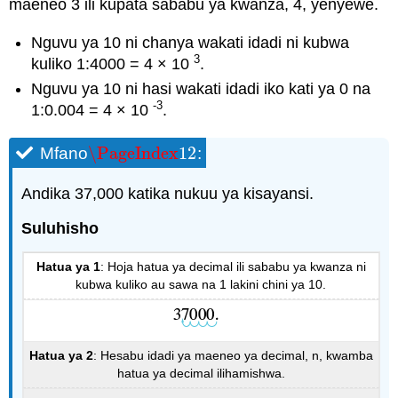
maeneo 3 ili kupata sababu ya kwanza, 4, yenyewe.
Nguvu ya 10 ni chanya wakati idadi ni kubwa
3
kuliko 1:4000 = 4 × 10
.
Nguvu ya 10 ni hasi wakati idadi iko kati ya 0 na
-3
1:0.004 = 4 × 10
.
\PageIndex
12
Mfano
:
\PageIndex
12
Andika 37,000 katika nukuu ya kisayansi.
Suluhisho
Hatua ya 1
: Hoja hatua ya decimal ili sababu ya kwanza ni
kubwa kuliko au sawa na 1 lakini chini ya 10.
Hatua ya 2
: Hesabu idadi ya maeneo ya decimal, n, kwamba
hatua ya decimal ilihamishwa.