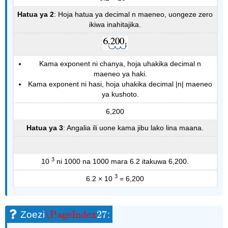
Hatua ya 2
: Hoja hatua ya decimal n maeneo, uongeze zero
ikiwa inahitajika.
Kama exponent ni chanya, hoja uhakika decimal n
maeneo ya haki.
Kama exponent ni hasi, hoja uhakika decimal |n| maeneo
ya kushoto.
6,200
Hatua ya 3
: Angalia ili uone kama jibu lako lina maana.
3
10
ni 1000 na 1000 mara 6.2 itakuwa 6,200.
3
6.2 × 10
= 6,200
\PageIndex
27
Zoezi
:
\PageIndex
27