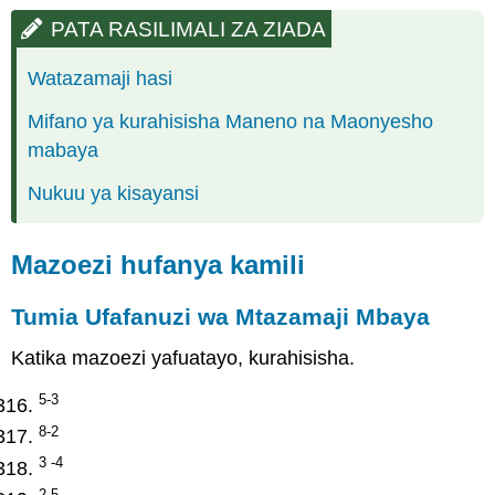
PATA RASILIMALI ZA ZIADA
Watazamaji hasi
Mifano ya kurahisisha Maneno na Maonyesho
mabaya
Nukuu ya kisayansi
Mazoezi hufanya kamili
Tumia Ufafanuzi wa Mtazamaji Mbaya
Katika mazoezi yafuatayo, kurahisisha.
5-3
8-2
3 -4
2-5