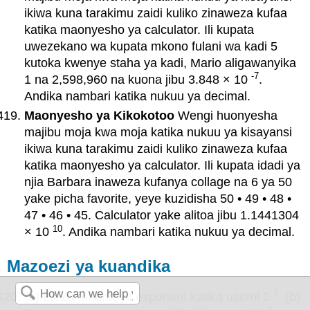
ikiwa kuna tarakimu zaidi kuliko zinaweza kufaa
katika maonyesho ya calculator. Ili kupata
uwezekano wa kupata mkono fulani wa kadi 5
kutoka kwenye staha ya kadi, Mario aligawanyika
-7
1 na 2,598,960 na kuona jibu 3.848 × 10
.
Andika nambari katika nukuu ya decimal.
Maonyesho ya Kikokotoo
Wengi huonyesha
majibu moja kwa moja katika nukuu ya kisayansi
ikiwa kuna tarakimu zaidi kuliko zinaweza kufaa
katika maonyesho ya calculator. Ili kupata idadi ya
njia Barbara inaweza kufanya collage na 6 ya 50
yake picha favorite, yeye kuzidisha 50 • 49 • 48 •
47 • 46 • 45. Calculator yake alitoa jibu 1.1441304
10
× 10
. Andika nambari katika nukuu ya decimal.
Mazoezi ya kuandika
3
(a) Eleza maana ya exponent katika usemi 2
. (b)
-3