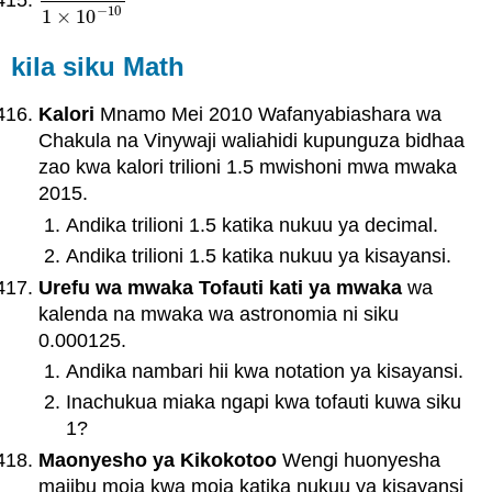
5
×
10
−
3
1
×
10
−
10
−
10
1
×
10
kila siku Math
Kalori
Mnamo Mei 2010 Wafanyabiashara wa
Chakula na Vinywaji waliahidi kupunguza bidhaa
zao kwa kalori trilioni 1.5 mwishoni mwa mwaka
2015.
Andika trilioni 1.5 katika nukuu ya decimal.
Andika trilioni 1.5 katika nukuu ya kisayansi.
Urefu wa mwaka Tofauti kati ya mwaka
wa
kalenda na mwaka wa astronomia ni siku
0.000125.
Andika nambari hii kwa notation ya kisayansi.
Inachukua miaka ngapi kwa tofauti kuwa siku
1?
Maonyesho ya Kikokotoo
Wengi huonyesha
majibu moja kwa moja katika nukuu ya kisayansi