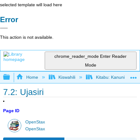
selected template will load here
Error
This action is not available.
chrome_reader_mode
Enter Reader
Mode
Expand/collapse global hierarchy
Home
Kiswahili
Kitabu: Kanuni za Us
7.2: Ujasiri
Page ID
OpenStax
OpenStax