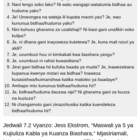
Nani lengo soko lako? Ni watu wangapi watatumia bidhaa au
huduma yako?
Je! Umeongea na wateja ili kupata maoni yao? Je, wao
kununua bidhaa/huduma yako?
Nini kuhusu gharama za uzalishaji? Ni kiasi gani unafikiri soko
kulipa?
Je, ni dhana gani inayoweza kutetewa? Je, kuna mali nzuri ya
akili?
Je, uvumbuzi huu ni kimkakati kwa biashara yangu?
Je, uvumbuzi ni rahisi kuwasiliana?
Jinsi gani bidhaa hii kufuka baada ya muda? Je, inawezekana
kupanua kwenye mstari wa bidhaa? Inaweza
kusasishwa/kuimarishwa katika matoleo ya baadaye?
Ambapo mtu kununua bidhaa/huduma hii?
Je, bidhaa/huduma itauzwa vipi? Ni gharama gani za kuuza
na kuziuza?
Ni changamoto gani zinazohusika katika kuendeleza
bidhaa/huduma hii?
Jedwali 7.2 Vyanzo: Jess Ekstrom, “Maswali ya 5 ya
Kujiuliza Kabla ya Kuanza Biashara,” Mjasiriamali,