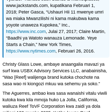
www.jackstands.com, kupatikana Februari 1,
2018; Peter Gasca, “Ushauri Hii 11 mwenye umri
wa miaka Mwanzilishi ni kama makubwa kama
yoyote unaweza Kupokea,” Inc.,
https://www.inc.com
, Julai 27, 2017; Claire Martin,
“Baadhi ya Watoto wanauza Lemonade. Yeye
Starts a Chain,” New York Times,
https://www.nytimes.com
, Februari 26, 2016.
Christy Glass Lowe, ambaye anaangalia mavazi ya
surf kwa USBX Advisory Services LLC, anabainisha,
“Wao [Reef] walijenga brand kutoka chochote na
sasa wao ni kiongozi mkuu wa sehemu ya soko.”
The Aguerres, ambao kwa sasa wanaishi vitalu viwili
kutoka kwa kila mmoja huko La Jolla, California,
waliuza Reef ToVF Corporation kwa zaidi ya dola