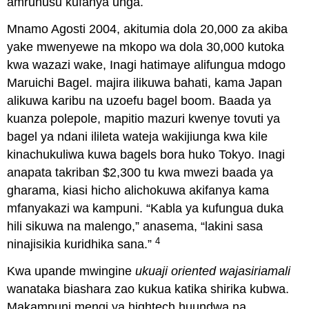
amruhusu kufanya unga.
Mnamo Agosti 2004, akitumia dola 20,000 za akiba
yake mwenyewe na mkopo wa dola 30,000 kutoka
kwa wazazi wake, Inagi hatimaye alifungua mdogo
Maruichi Bagel. majira ilikuwa bahati, kama Japan
alikuwa karibu na uzoefu bagel boom. Baada ya
kuanza polepole, mapitio mazuri kwenye tovuti ya
bagel ya ndani ilileta wateja wakijiunga kwa kile
kinachukuliwa kuwa bagels bora huko Tokyo. Inagi
anapata takriban $2,300 tu kwa mwezi baada ya
gharama, kiasi hicho alichokuwa akifanya kama
mfanyakazi wa kampuni. “Kabla ya kufungua duka
hili sikuwa na malengo,” anasema, “lakini sasa
4
ninajisikia kuridhika sana.”
Kwa upande mwingine
ukuaji oriented wajasiriamali
wanataka biashara zao kukua katika shirika kubwa.
Makampuni mengi ya hightech huundwa na