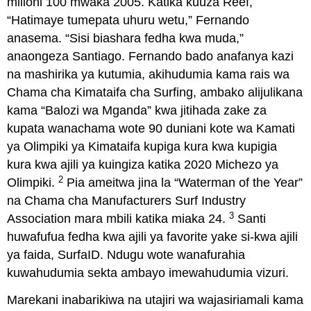
milioni 100 mwaka 2005. Katika kuuza Reef,
“Hatimaye tumepata uhuru wetu,” Fernando
anasema. “Sisi biashara fedha kwa muda,”
anaongeza Santiago. Fernando bado anafanya kazi
na mashirika ya kutumia, akihudumia kama rais wa
Chama cha Kimataifa cha Surfing, ambako alijulikana
kama “Balozi wa Mganda” kwa jitihada zake za
kupata wanachama wote 90 duniani kote wa Kamati
ya Olimpiki ya Kimataifa kupiga kura kwa kupigia
kura kwa ajili ya kuingiza katika 2020 Michezo ya
2
Olimpiki.
Pia ameitwa jina la “Waterman of the Year”
na Chama cha Manufacturers Surf Industry
3
Association mara mbili katika miaka 24.
Santi
huwafufua fedha kwa ajili ya favorite yake si-kwa ajili
ya faida, SurfaID. Ndugu wote wanafurahia
kuwahudumia sekta ambayo imewahudumia vizuri.
Marekani inabarikiwa na utajiri wa wajasiriamali kama