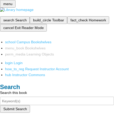
menu
search
Search
build_circle
Toolbar
fact_check
Homework
cancel
Exit Reader Mode
school
Campus Bookshelves
menu_book
Bookshelves
perm_media
Learning Objects
login
Login
how_to_reg
Request Instructor Account
hub
Instructor Commons
Search
Search this book
Submit Search