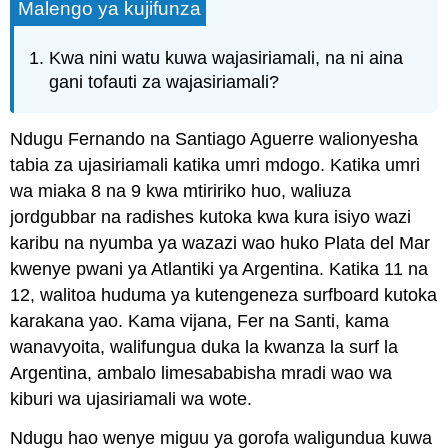
Malengo ya kujifunza
Kwa nini watu kuwa wajasiriamali, na ni aina
gani tofauti za wajasiriamali?
Ndugu Fernando na Santiago Aguerre walionyesha
tabia za ujasiriamali katika umri mdogo. Katika umri
wa miaka 8 na 9 kwa mtiririko huo, waliuza
jordgubbar na radishes kutoka kwa kura isiyo wazi
karibu na nyumba ya wazazi wao huko Plata del Mar
kwenye pwani ya Atlantiki ya Argentina. Katika 11 na
12, walitoa huduma ya kutengeneza surfboard kutoka
karakana yao. Kama vijana, Fer na Santi, kama
wanavyoita, walifungua duka la kwanza la surf la
Argentina, ambalo limesababisha mradi wao wa
kiburi wa ujasiriamali wa wote.
Ndugu hao wenye miguu ya gorofa waligundua kuwa