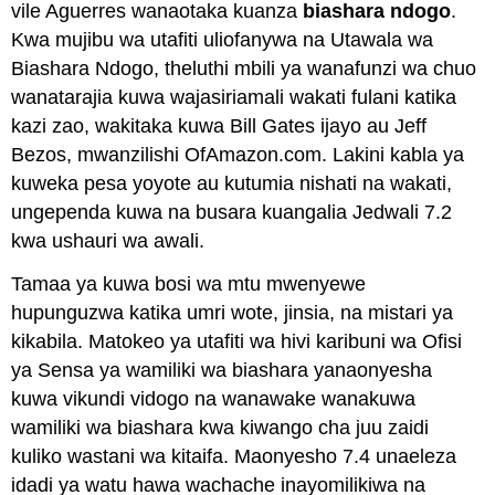
vile Aguerres wanaotaka kuanza
biashara ndogo
.
Kwa mujibu wa utafiti uliofanywa na Utawala wa
Biashara Ndogo, theluthi mbili ya wanafunzi wa chuo
wanatarajia kuwa wajasiriamali wakati fulani katika
kazi zao, wakitaka kuwa Bill Gates ijayo au Jeff
Bezos, mwanzilishi OfAmazon.com. Lakini kabla ya
kuweka pesa yoyote au kutumia nishati na wakati,
ungependa kuwa na busara kuangalia Jedwali 7.2
kwa ushauri wa awali.
Tamaa ya kuwa bosi wa mtu mwenyewe
hupunguzwa katika umri wote, jinsia, na mistari ya
kikabila. Matokeo ya utafiti wa hivi karibuni wa Ofisi
ya Sensa ya wamiliki wa biashara yanaonyesha
kuwa vikundi vidogo na wanawake wanakuwa
wamiliki wa biashara kwa kiwango cha juu zaidi
kuliko wastani wa kitaifa. Maonyesho 7.4 unaeleza
idadi ya watu hawa wachache inayomilikiwa na