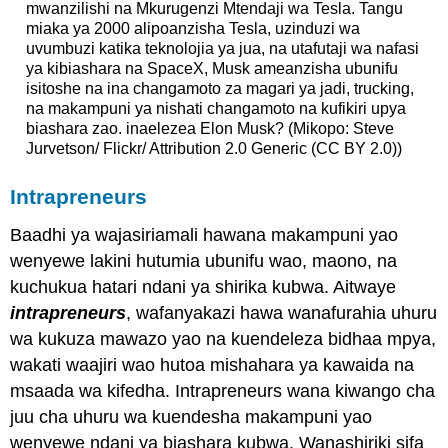
mwanzilishi na Mkurugenzi Mtendaji wa Tesla. Tangu
miaka ya 2000 alipoanzisha Tesla, uzinduzi wa
uvumbuzi katika teknolojia ya jua, na utafutaji wa nafasi
ya kibiashara na SpaceX, Musk ameanzisha ubunifu
isitoshe na ina changamoto za magari ya jadi, trucking,
na makampuni ya nishati changamoto na kufikiri upya
biashara zao. inaelezea Elon Musk? (Mikopo: Steve
Jurvetson/ Flickr/ Attribution 2.0 Generic (CC BY 2.0))
Intrapreneurs
Baadhi ya wajasiriamali hawana makampuni yao
wenyewe lakini hutumia ubunifu wao, maono, na
kuchukua hatari ndani ya shirika kubwa. Aitwaye
intrapreneurs
, wafanyakazi hawa wanafurahia uhuru
wa kukuza mawazo yao na kuendeleza bidhaa mpya,
wakati waajiri wao hutoa mishahara ya kawaida na
msaada wa kifedha. Intrapreneurs wana kiwango cha
juu cha uhuru wa kuendesha makampuni yao
wenyewe ndani ya biashara kubwa. Wanashiriki sifa