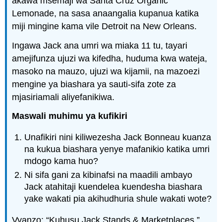
akawa msemaji wa Santa Cruz Organic
Lemonade, na sasa anaangalia kupanua katika
miji mingine kama vile Detroit na New Orleans.
Ingawa Jack ana umri wa miaka 11 tu, tayari
amejifunza ujuzi wa kifedha, huduma kwa wateja,
masoko na mauzo, ujuzi wa kijamii, na mazoezi
mengine ya biashara ya sauti-sifa zote za
mjasiriamali aliyefanikiwa.
Maswali muhimu ya kufikiri
Unafikiri nini kiliwezesha Jack Bonneau kuanza
na kukua biashara yenye mafanikio katika umri
mdogo kama huo?
Ni sifa gani za kibinafsi na maadili ambayo
Jack atahitaji kuendelea kuendesha biashara
yake wakati pia akihudhuria shule wakati wote?
Vyanzo: “Kuhusu Jack Stands & Marketplaces,”