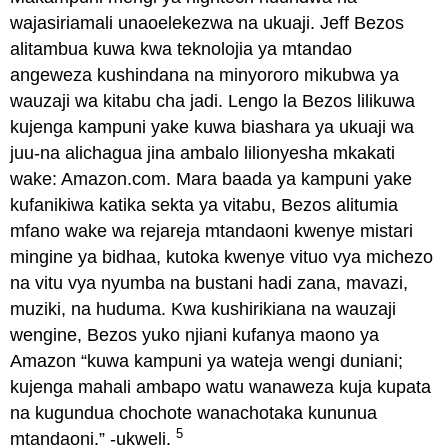
wajasiriamali unaoelekezwa na ukuaji. Jeff Bezos
alitambua kuwa kwa teknolojia ya mtandao
angeweza kushindana na minyororo mikubwa ya
wauzaji wa kitabu cha jadi. Lengo la Bezos lilikuwa
kujenga kampuni yake kuwa biashara ya ukuaji wa
juu-na alichagua jina ambalo lilionyesha mkakati
wake: Amazon.com. Mara baada ya kampuni yake
kufanikiwa katika sekta ya vitabu, Bezos alitumia
mfano wake wa rejareja mtandaoni kwenye mistari
mingine ya bidhaa, kutoka kwenye vituo vya michezo
na vitu vya nyumba na bustani hadi zana, mavazi,
muziki, na huduma. Kwa kushirikiana na wauzaji
wengine, Bezos yuko njiani kufanya maono ya
Amazon “kuwa kampuni ya wateja wengi duniani;
kujenga mahali ambapo watu wanaweza kuja kupata
na kugundua chochote wanachotaka kununua
5
mtandaoni.” -ukweli.