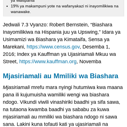
ya Waispania
19% ya makampuni yote na wafanyakazi ni inayomilikiwa na
wanawake.
Jedwali 7.3 Vyanzo: Robert Bernstein, “Biashara
Inayomilikiwa na Hispania juu ya Upswing,” Idara ya
Usimamizi wa Biashara ya Kimataifa, Sensa ya
Marekani,
https://www.census.gov
, Desemba 1,
2016; Index ya Kauffman ya Ujasiriamali Mkuu wa
Street,
https://www.kauffman.org
, Novemba
Mjasiriamali au Mmiliki wa Biashara
Mjasiriamali
mrefu mara nyingi hutumiwa kwa maana
pana ili kujumuisha wamiliki wengi wa biashara
ndogo. Vikundi viwili vinashiriki baadhi ya sifa sawa,
na tutaona kwamba baadhi ya sababu za kuwa
mjasiriamali au mmiliki wa biashara ndogo ni sawa
sana. Lakini kuna tofauti kati ya ujasiriamali na