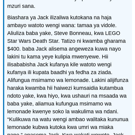
mzuri sana.
Biashara ya Jack ilizaliwa kutokana na haja
ambayo watoto wengi wana: tamaa ya vidole.
Aliuliza baba yake, Steve Bonneau, kwa LEGO
Star Wars Death Star. Tatizo ni kwamba gharama
$400. baba Jack alisema angeweza kuwa nayo
lakini tu kama yeye kulipia mwenyewe. Hii
ilisababisha Jack kufanya kile watoto wengi
kufanya ili kupata baadhi ya fedha za ziada.
Alifungua msimamo wa lemonade. Lakini alijifunza
haraka kwamba hii haiwezi kumsaidia kutambua
ndoto yake, kwa hiyo, kwa ushauri na msaada wa
baba yake, aliamua kufungua msimamo wa
lemonade kwenye soko la wakulima wa ndani.
“Kulikuwa na watu wengi ambao walitaka kununua
lemonade kubwa kutoka kwa umri wa miaka