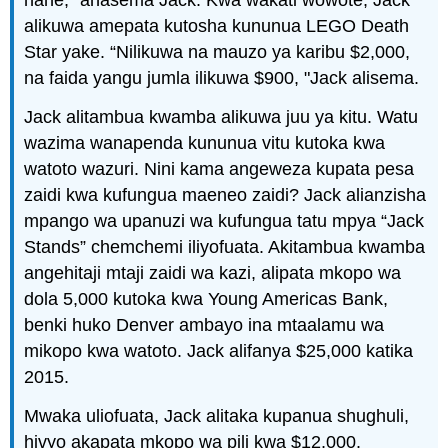
nane,” anasema Jack. Kwa wakati wowote, Jack
alikuwa amepata kutosha kununua LEGO Death
Star yake. “Nilikuwa na mauzo ya karibu $2,000,
na faida yangu jumla ilikuwa $900, "Jack alisema.
Jack alitambua kwamba alikuwa juu ya kitu. Watu
wazima wanapenda kununua vitu kutoka kwa
watoto wazuri. Nini kama angeweza kupata pesa
zaidi kwa kufungua maeneo zaidi? Jack alianzisha
mpango wa upanuzi wa kufungua tatu mpya “Jack
Stands” chemchemi iliyofuata. Akitambua kwamba
angehitaji mtaji zaidi wa kazi, alipata mkopo wa
dola 5,000 kutoka kwa Young Americas Bank,
benki huko Denver ambayo ina mtaalamu wa
mikopo kwa watoto. Jack alifanya $25,000 katika
2015.
Mwaka uliofuata, Jack alitaka kupanua shughuli,
hivyo akapata mkopo wa pili kwa $12,000.