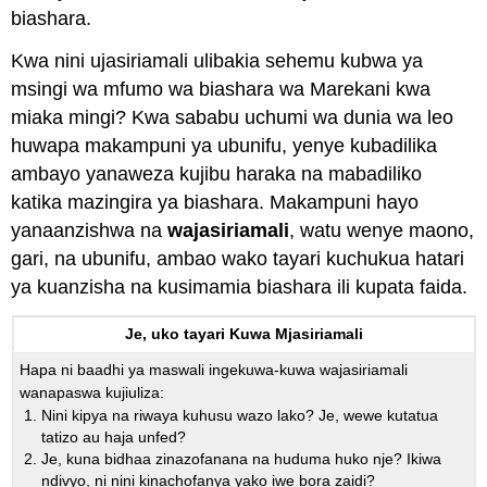
biashara.
Kwa nini ujasiriamali ulibakia sehemu kubwa ya
msingi wa mfumo wa biashara wa Marekani kwa
miaka mingi? Kwa sababu uchumi wa dunia wa leo
huwapa makampuni ya ubunifu, yenye kubadilika
ambayo yanaweza kujibu haraka na mabadiliko
katika mazingira ya biashara. Makampuni hayo
yanaanzishwa na
wajasiriamali
, watu wenye maono,
gari, na ubunifu, ambao wako tayari kuchukua hatari
ya kuanzisha na kusimamia biashara ili kupata faida.
Je, uko tayari Kuwa Mjasiriamali
Hapa ni baadhi ya maswali ingekuwa-kuwa wajasiriamali
wanapaswa kujiuliza:
Nini kipya na riwaya kuhusu wazo lako? Je, wewe kutatua
tatizo au haja unfed?
Je, kuna bidhaa zinazofanana na huduma huko nje? Ikiwa
ndivyo, ni nini kinachofanya yako iwe bora zaidi?