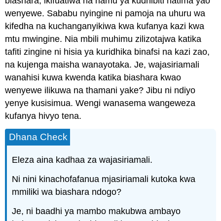
biashara, ikifuatiwa na hamu ya kudhibiti hatima yao
wenyewe. Sababu nyingine ni pamoja na uhuru wa
kifedha na kuchanganyikiwa kwa kufanya kazi kwa
mtu mwingine. Nia mbili muhimu zilizotajwa katika
tafiti zingine ni hisia ya kuridhika binafsi na kazi zao,
na kujenga maisha wanayotaka. Je, wajasiriamali
wanahisi kuwa kwenda katika biashara kwao
wenyewe ilikuwa na thamani yake? Jibu ni ndiyo
yenye kusisimua. Wengi wanasema wangeweza
kufanya hivyo tena.
Dhana Check
Eleza aina kadhaa za wajasiriamali.
Ni nini kinachofafanua mjasiriamali kutoka kwa
mmiliki wa biashara ndogo?
Je, ni baadhi ya mambo makubwa ambayo