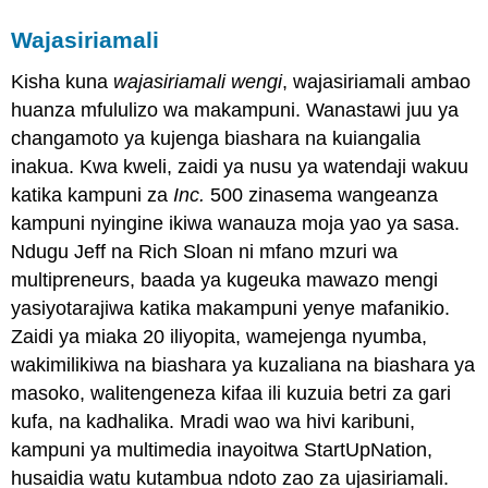
Wajasiriamali
Kisha kuna
wajasiriamali wengi
, wajasiriamali ambao
huanza mfululizo wa makampuni. Wanastawi juu ya
changamoto ya kujenga biashara na kuiangalia
inakua. Kwa kweli, zaidi ya nusu ya watendaji wakuu
katika kampuni za
Inc.
500 zinasema wangeanza
kampuni nyingine ikiwa wanauza moja yao ya sasa.
Ndugu Jeff na Rich Sloan ni mfano mzuri wa
multipreneurs, baada ya kugeuka mawazo mengi
yasiyotarajiwa katika makampuni yenye mafanikio.
Zaidi ya miaka 20 iliyopita, wamejenga nyumba,
wakimilikiwa na biashara ya kuzaliana na biashara ya
masoko, walitengeneza kifaa ili kuzuia betri za gari
kufa, na kadhalika. Mradi wao wa hivi karibuni,
kampuni ya multimedia inayoitwa StartUpNation,
husaidia watu kutambua ndoto zao za ujasiriamali.