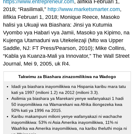
https://www.entrepreneur.com
, alifikia Februari 1,
2018; “Rasilimali,”
http://www.marketsmarter.com
,
ilifikia Februari 1, 2018; Monique Reece, Masoko
halisi ya Ukuaji wa Biashara: Jinsi ya Kutumia
Vyombo vya Habari vya Jamii, Masoko ya Kipimo, na
Kujenga Utamaduni wa Utekelezaji (Mto wa Upper
Saddle, NJ: FT Press/Pearson, 2010); Mike Collins,
“Kabla ya Kuanza-Mali ya Innovator,” The Wall Street
Journal, Mei 9, 2005, uk R4.
Takwimu za Biashara zinazomilikiwa na Wadogo
Idadi ya biashara inayomilikiwa na Hispania karibu mara tatu
kati ya 1997 (milioni 1.2) na 2012 (milioni 3.3).
Asilimia ya biashara ya Marekani yenye wafanyakazi 1 hadi
50 inayomilikiwa na Wamarekani wa Afrika iliongezeka kwa
50% kati ya 1996 na 2015.
Karibu makampuni milioni yenye wafanyakazi ni wachache
inayomilikiwa: 53% ni Asia Amerika inayomilikiwa, 11% ni
Waafrika wa Amerika inayomilikiwa, na karibu theluthi moja ni