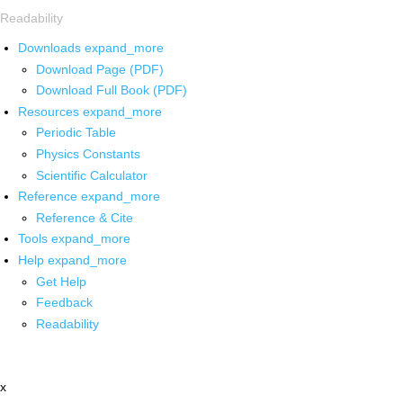
Readability
Downloads
expand_more
Download Page (PDF)
Download Full Book (PDF)
Resources
expand_more
Periodic Table
Physics Constants
Scientific Calculator
Reference
expand_more
Reference & Cite
Tools
expand_more
Help
expand_more
Get Help
Feedback
Readability
x