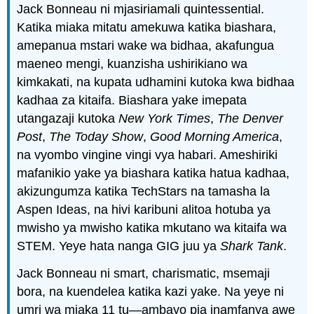
Jack Bonneau ni mjasiriamali quintessential.
Katika miaka mitatu amekuwa katika biashara,
amepanua mstari wake wa bidhaa, akafungua
maeneo mengi, kuanzisha ushirikiano wa
kimkakati, na kupata udhamini kutoka kwa bidhaa
kadhaa za kitaifa. Biashara yake imepata
utangazaji kutoka
New York Times
,
The Denver
Post
,
The Today Show
,
Good Morning America
,
na vyombo vingine vingi vya habari. Ameshiriki
mafanikio yake ya biashara katika hatua kadhaa,
akizungumza katika TechStars na tamasha la
Aspen Ideas, na hivi karibuni alitoa hotuba ya
mwisho ya mwisho katika mkutano wa kitaifa wa
STEM. Yeye hata nanga GIG juu ya
Shark Tank
.
Jack Bonneau ni smart, charismatic, msemaji
bora, na kuendelea katika kazi yake. Na yeye ni
umri wa miaka 11 tu—ambayo pia inamfanya awe