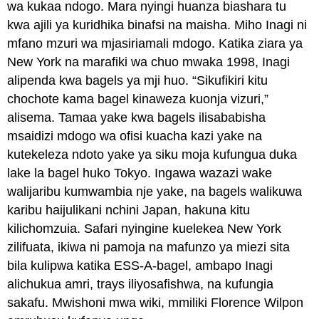
wa kukaa ndogo. Mara nyingi huanza biashara tu
kwa ajili ya kuridhika binafsi na maisha. Miho Inagi ni
mfano mzuri wa mjasiriamali mdogo. Katika ziara ya
New York na marafiki wa chuo mwaka 1998, Inagi
alipenda kwa bagels ya mji huo. “Sikufikiri kitu
chochote kama bagel kinaweza kuonja vizuri,”
alisema. Tamaa yake kwa bagels ilisababisha
msaidizi mdogo wa ofisi kuacha kazi yake na
kutekeleza ndoto yake ya siku moja kufungua duka
lake la bagel huko Tokyo. Ingawa wazazi wake
walijaribu kumwambia nje yake, na bagels walikuwa
karibu haijulikani nchini Japan, hakuna kitu
kilichomzuia. Safari nyingine kuelekea New York
zilifuata, ikiwa ni pamoja na mafunzo ya miezi sita
bila kulipwa katika ESS-A-bagel, ambapo Inagi
alichukua amri, trays iliyosafishwa, na kufungia
sakafu. Mwishoni mwa wiki, mmiliki Florence Wilpon