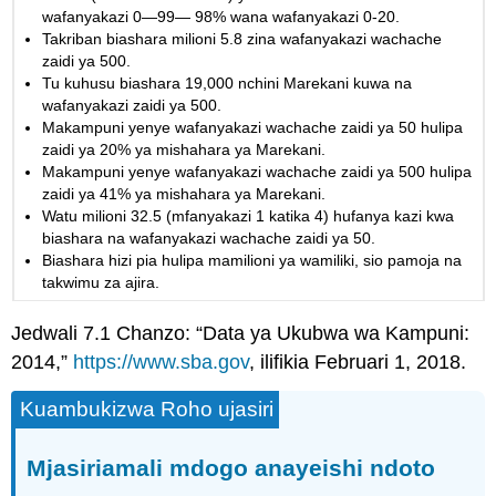
wafanyakazi 0—99— 98% wana wafanyakazi 0-20.
Takriban biashara milioni 5.8 zina wafanyakazi wachache
zaidi ya 500.
Tu kuhusu biashara 19,000 nchini Marekani kuwa na
wafanyakazi zaidi ya 500.
Makampuni yenye wafanyakazi wachache zaidi ya 50 hulipa
zaidi ya 20% ya mishahara ya Marekani.
Makampuni yenye wafanyakazi wachache zaidi ya 500 hulipa
zaidi ya 41% ya mishahara ya Marekani.
Watu milioni 32.5 (mfanyakazi 1 katika 4) hufanya kazi kwa
biashara na wafanyakazi wachache zaidi ya 50.
Biashara hizi pia hulipa mamilioni ya wamiliki, sio pamoja na
takwimu za ajira.
Jedwali 7.1 Chanzo: “Data ya Ukubwa wa Kampuni:
2014,”
https://www.sba.gov
, ilifikia Februari 1, 2018.
Kuambukizwa Roho ujasiri
Mjasiriamali mdogo anayeishi ndoto