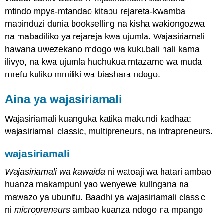
mtindo mpya-mtandao kitabu rejareta-kwamba
mapinduzi dunia bookselling na kisha wakiongozwa
na mabadiliko ya rejareja kwa ujumla. Wajasiriamali
hawana uwezekano mdogo wa kukubali hali kama
ilivyo, na kwa ujumla huchukua mtazamo wa muda
mrefu kuliko mmiliki wa biashara ndogo.
Aina ya wajasiriamali
Wajasiriamali kuanguka katika makundi kadhaa:
wajasiriamali classic, multipreneurs, na intrapreneurs.
wajasiriamali
Wajasiriamali wa kawaida
ni watoaji wa hatari ambao
huanza makampuni yao wenyewe kulingana na
mawazo ya ubunifu. Baadhi ya wajasiriamali classic
ni
micropreneurs
ambao kuanza ndogo na mpango