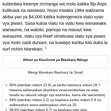
kutembea kwenye mchanga wa moto katika flip-flops
kulikuwa na wasiwasi, hivyo mwaka 1984 walizama
akiba yao ya $4,000 katika kutengeneza viatu vyao
vya pwani. Sasa kutoa viatu na viatu kwa wanawake,
wanaume, na watoto, pamoja na mavazi kwa
wanaume, viatu vya Reef vimekuwa viatu vya pwani
vya moto zaidi duniani, na kuwepo karibu kila duka la
1
surf nchini Marekani.
Athari ya Kiuchumi ya Biashara Ndogo
Wengi Marekani Biashara Je Small:
80% (takriban milioni 23.8) ya karibu biashara milioni 29.7
hawana wafanyakazi (biashara zinazoendeshwa na watu
binafsi au vikundi vidogo vya washirika, kama vile wanandoa).
89% (takriban milioni 5.2) ya biashara karibu milioni 5.8 na
wafanyakazi wana wafanyakazi chini ya 20.
99.6% (takriban milioni 5.7) ya biashara zote zina