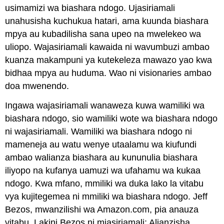
usimamizi wa biashara ndogo. Ujasiriamali
unahusisha kuchukua hatari, ama kuunda biashara
mpya au kubadilisha sana upeo na mwelekeo wa
uliopo. Wajasiriamali kawaida ni wavumbuzi ambao
kuanza makampuni ya kutekeleza mawazo yao kwa
bidhaa mpya au huduma. Wao ni visionaries ambao
doa mwenendo.
Ingawa wajasiriamali wanaweza kuwa wamiliki wa
biashara ndogo, sio wamiliki wote wa biashara ndogo
ni wajasiriamali. Wamiliki wa biashara ndogo ni
mameneja au watu wenye utaalamu wa kiufundi
ambao walianza biashara au kununulia biashara
iliyopo na kufanya uamuzi wa ufahamu wa kukaa
ndogo. Kwa mfano, mmiliki wa duka lako la vitabu
vya kujitegemea ni mmiliki wa biashara ndogo. Jeff
Bezos, mwanzilishi wa Amazon.com, pia anauza
vitabu. Lakini Bezos ni mjasiriamali: Alianzisha