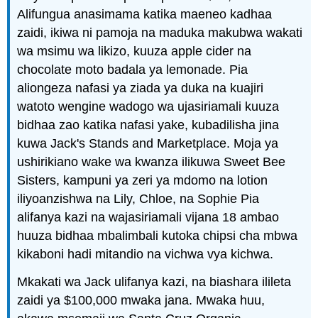
Alifungua anasimama katika maeneo kadhaa
zaidi, ikiwa ni pamoja na maduka makubwa wakati
wa msimu wa likizo, kuuza apple cider na
chocolate moto badala ya lemonade. Pia
aliongeza nafasi ya ziada ya duka na kuajiri
watoto wengine wadogo wa ujasiriamali kuuza
bidhaa zao katika nafasi yake, kubadilisha jina
kuwa Jack's Stands and Marketplace. Moja ya
ushirikiano wake wa kwanza ilikuwa Sweet Bee
Sisters, kampuni ya zeri ya mdomo na lotion
iliyoanzishwa na Lily, Chloe, na Sophie Pia
alifanya kazi na wajasiriamali vijana 18 ambao
huuza bidhaa mbalimbali kutoka chipsi cha mbwa
kikaboni hadi mitandio na vichwa vya kichwa.
Mkakati wa Jack ulifanya kazi, na biashara ilileta
zaidi ya $100,000 mwaka jana. Mwaka huu,