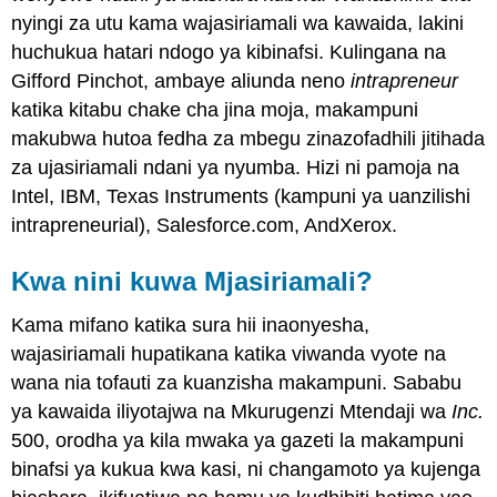
nyingi za utu kama wajasiriamali wa kawaida, lakini
huchukua hatari ndogo ya kibinafsi. Kulingana na
Gifford Pinchot, ambaye aliunda neno
intrapreneur
katika kitabu chake cha jina moja, makampuni
makubwa hutoa fedha za mbegu zinazofadhili jitihada
za ujasiriamali ndani ya nyumba. Hizi ni pamoja na
Intel, IBM, Texas Instruments (kampuni ya uanzilishi
intrapreneurial), Salesforce.com, AndXerox.
Kwa nini kuwa Mjasiriamali?
Kama mifano katika sura hii inaonyesha,
wajasiriamali hupatikana katika viwanda vyote na
wana nia tofauti za kuanzisha makampuni. Sababu
ya kawaida iliyotajwa na Mkurugenzi Mtendaji wa
Inc.
500, orodha ya kila mwaka ya gazeti la makampuni
binafsi ya kukua kwa kasi, ni changamoto ya kujenga