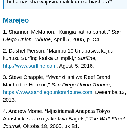
huhamasisha wajasiriamali kuanza biashara?
Marejeo
1. Shannon McMahon, “Kuingia katika bahati,”
San
Diego Union-Tribune
, Aprili 5, 2005, p. C4.
2. Dashel Pierson, “Mambo 10 Unapaswa kujua
kuhusu Surfing katika Olimpiki,”
Surfline
,
http://www.surfline.com
, Agosti 5, 2016.
3. Steve Chapple, “Mwanzilishi wa Reef Brand
Macho the Horizon,”
San Diego Union Tribune
,
https://www.sandiegouniontribune.com
, Desemba 13,
2013.
4. Andrew Morse, “Mjasiriamali Anapata Tokyo
Anashiriki shauku yake kwa Bagels,”
The Wall Street
Journal
, Oktoba 18, 2005, uk B1.