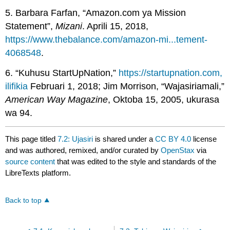
5. Barbara Farfan, “Amazon.com ya Mission
Statement”,
Mizani
. Aprili 15, 2018,
https://www.thebalance.com/amazon-mi...tement-
4068548
.
6. “Kuhusu StartUpNation,”
https://startupnation.com,
ilifikia
Februari 1, 2018; Jim Morrison, “Wajasiriamali,”
American Way Magazine
, Oktoba 15, 2005, ukurasa
wa 94.
This page titled
7.2: Ujasiri
is shared under a
CC BY 4.0
license
and was authored, remixed, and/or curated by
OpenStax
via
source content
that was edited to the style and standards of the
LibreTexts platform.
Back to top