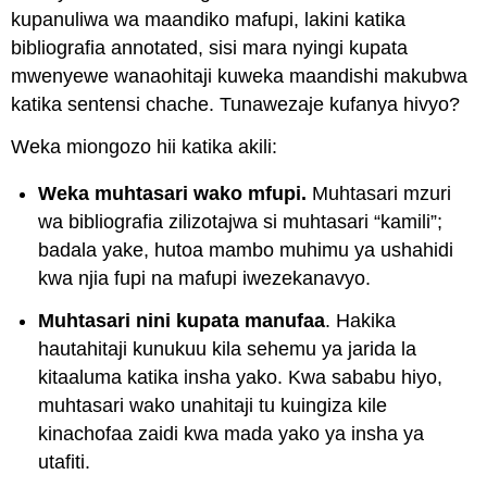
kupanuliwa wa maandiko mafupi, lakini katika
bibliografia annotated, sisi mara nyingi kupata
mwenyewe wanaohitaji kuweka maandishi makubwa
katika sentensi chache. Tunawezaje kufanya hivyo?
Weka miongozo hii katika akili:
Weka muhtasari wako mfupi.
Muhtasari mzuri
wa bibliografia zilizotajwa si muhtasari “kamili”;
badala yake, hutoa mambo muhimu ya ushahidi
kwa njia fupi na mafupi iwezekanavyo.
Muhtasari nini kupata manufaa
. Hakika
hautahitaji kunukuu kila sehemu ya jarida la
kitaaluma katika insha yako. Kwa sababu hiyo,
muhtasari wako unahitaji tu kuingiza kile
kinachofaa zaidi kwa mada yako ya insha ya
utafiti.