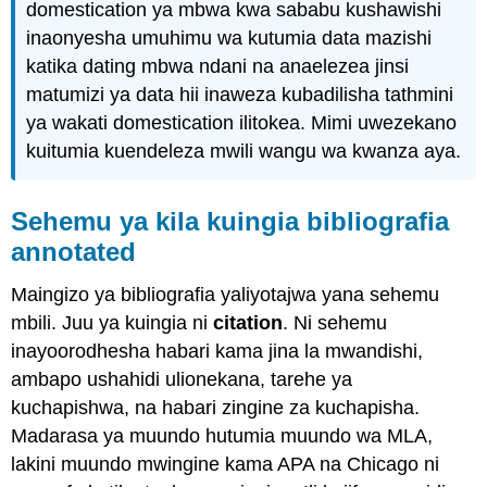
domestication ya mbwa kwa sababu kushawishi
inaonyesha umuhimu wa kutumia data mazishi
katika dating mbwa ndani na anaelezea jinsi
matumizi ya data hii inaweza kubadilisha tathmini
ya wakati domestication ilitokea. Mimi uwezekano
kuitumia kuendeleza mwili wangu wa kwanza aya.
Sehemu ya kila kuingia bibliografia
annotated
Maingizo ya bibliografia yaliyotajwa yana sehemu
mbili. Juu ya kuingia ni
citation
. Ni sehemu
inayoorodhesha habari kama jina la mwandishi,
ambapo ushahidi ulionekana, tarehe ya
kuchapishwa, na habari zingine za kuchapisha.
Madarasa ya muundo hutumia muundo wa MLA,
lakini muundo mwingine kama APA na Chicago ni