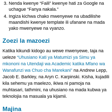
Nenda kwenye “Faili” kwenye hati za Google na
uchague “Fanya nakala.”
Ingiza kichwa chako mwenyewe na ubadilishe
maandishi kwenye template ili ufanane na mada
yako mwenyewe na vyanzo.
Zoezi la mazoezi
Katika kikundi kidogo au wewe mwenyewe, taja na
ueleze
“Uhusiano Kati ya Matumizi ya Simu ya
mkononi na Utendaji wa Academic katika Mfano wa
Wanafunzi wa Chuo cha Marekani”
na Andrew Lepp,
Jacob E. Barkley, na Aryn C. Karpinski. Kisha, kujadili
kila sehemu ya maelezo, ikiwa ni pamoja na
muhtasari, tathmini, na uhusiano na mada kubwa ya
teknolojia na masuala ya kijamii.
Majina