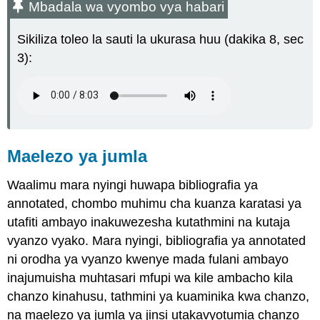
Mbadala wa vyombo vya habari
vyombo
vya
Sikiliza toleo la sauti la ukurasa huu (dakika 8, sec
habari
3):
Maelezo
ya
jumla
Mfano
annotated
bibliografia
kuingia
Maelezo ya jumla
Sehemu
ya
Waalimu mara nyingi huwapa bibliografia ya
kila
annotated, chombo muhimu cha kuanza karatasi ya
kuingia
bibliografia
utafiti ambayo inakuwezesha kutathmini na kutaja
annotated
vyanzo vyako. Mara nyingi, bibliografia ya annotated
Muhtasari
ni orodha ya vyanzo kwenye mada fulani ambayo
Tathmini
inajumuisha muhtasari mfupi wa kile ambacho kila
Uunganisho
chanzo kinahusu, tathmini ya kuaminika kwa chanzo,
na
na maelezo ya jumla ya jinsi utakavyotumia chanzo
insha