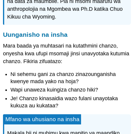
na data za maumbile. Pia ni msomi maarufu wa
anthropolojia na Mgombea wa Ph.D katika Chuo
Kikuu cha Wyoming.
Uunganisho na insha
Mara baada ya muhtasari na kutathmini chanzo,
onyesha kwa ufupi msomaji jinsi unavyotaka kutumia
chanzo. Fikiria zifuatazo:
Ni sehemu gani za chanzo zinazounganisha
kwenye mada yako na hoja?
Wapi unaweza kuingiza chanzo hiki?
Je! Chanzo kinasaidia wazo fulani unayotaka
kukuza au kukataa?
Mfano wa uhusiano na insha
Makala hii ni muhimu kwa mapitio ya maandiko