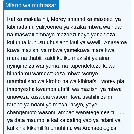
Mfano wa muhtasari
Katika makala hii, Morey anaandika mazoezi ya
kibinadamu yaliyoenea ya kuzika mbwa wa ndani
na maswali ambayo mazoezi haya yanaweza
kufunua kuhusu uhusiano kati ya wawili. Anasema
kuwa mazishi ya mbwa yamekuwa mara kwa
mara na thabiti zaidi kuliko mazishi ya aina
nyingine za wanyama, na kupendekeza kuwa
binadamu wamewekeza mbwa wenye
utambulisho wa kiroho na wa kibinafsi. Morey pia
inaonyesha kwamba utafiti wa mazishi ya mbwa
unaweza kusaidia wasomi kwa usahihi zaidi
tarehe ya ndani ya mbwa; hivyo, yeye
changamoto wasomi ambao wanategemea tu juu
ya data maumbile katika dating yao ya ndani ya
kufikiria kikamilifu umuhimu wa Archaeological