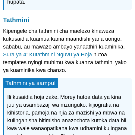
hupata.
Tathmini
Kipengele cha tathmini cha maelezo kinaweza
kukusaidia kuamua kama maandishi yana uongo,
sababu, au mawazo ambayo yanaathiri kuaminika.
Sura ya 4: Kutathmini Nguvu ya Hoja
hutoa
templates nyingi muhimu kwa kuanza tathmini yako
ya kuaminika kwa chanzo.
Tathmini ya sampuli
Ili kusaidia hoja zake, Morey hutoa data ya kina
juu ya usambazaji wa mzunguko, kijiografia na
kihistoria, pamoja na njia za mazishi ya mbwa na
kulinganisha hitimisho anazochota kutoka data hii
kwa wale wanaopatikana kwa udhamini kulingana