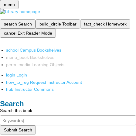
menu
search
Search
build_circle
Toolbar
fact_check
Homework
cancel
Exit Reader Mode
school
Campus Bookshelves
menu_book
Bookshelves
perm_media
Learning Objects
login
Login
how_to_reg
Request Instructor Account
hub
Instructor Commons
Search
Search this book
Submit Search