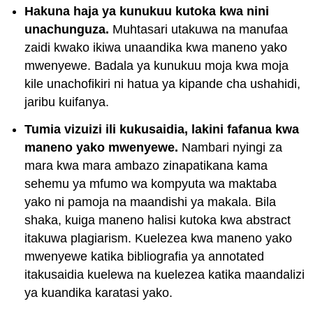
Hakuna haja ya kunukuu kutoka kwa nini
unachunguza.
Muhtasari utakuwa na manufaa
zaidi kwako ikiwa unaandika kwa maneno yako
mwenyewe. Badala ya kunukuu moja kwa moja
kile unachofikiri ni hatua ya kipande cha ushahidi,
jaribu kuifanya.
Tumia vizuizi ili kukusaidia, lakini fafanua kwa
maneno yako mwenyewe.
Nambari nyingi za
mara kwa mara ambazo zinapatikana kama
sehemu ya mfumo wa kompyuta wa maktaba
yako ni pamoja na maandishi ya makala. Bila
shaka, kuiga maneno halisi kutoka kwa abstract
itakuwa plagiarism. Kuelezea kwa maneno yako
mwenyewe katika bibliografia ya annotated
itakusaidia kuelewa na kuelezea katika maandalizi
ya kuandika karatasi yako.