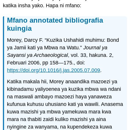
katika insha yako. Hapa ni mfano:
Kielelezo
cha
bibliografia
Mfano annotated bibliografia
Zoezi
kuingia
la
mazoezi
Morey, Darcy F. “Kuzika Ushahidi muhimu: Bond
Majina
ya Jamii kati ya Mbwa na Watu.”
Journal ya
Sayansi ya Archaeological
, vol. 33, hakuna. 2,
Februari 2006, pp 158—175., doi:
https://doi.org/10.1016/j.jas.2005.07.009
.
Katika makala hii, Morey anaandika mazoezi ya
kibinadamu yaliyoenea ya kuzika mbwa wa ndani
na maswali ambayo mazoezi haya yanaweza
kufunua kuhusu uhusiano kati ya wawili. Anasema
kuwa mazishi ya mbwa yamekuwa mara kwa
mara na thabiti zaidi kuliko mazishi ya aina
nyingine za wanyama, na kupendekeza kuwa