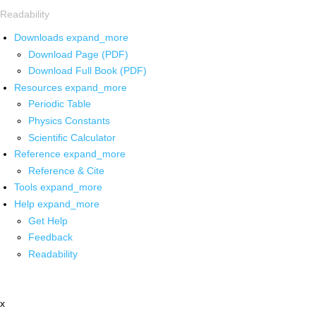
Readability
Downloads
expand_more
Download Page (PDF)
Download Full Book (PDF)
Resources
expand_more
Periodic Table
Physics Constants
Scientific Calculator
Reference
expand_more
Reference & Cite
Tools
expand_more
Help
expand_more
Get Help
Feedback
Readability
x