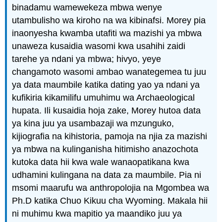
binadamu wamewekeza mbwa wenye
utambulisho wa kiroho na wa kibinafsi. Morey pia
inaonyesha kwamba utafiti wa mazishi ya mbwa
unaweza kusaidia wasomi kwa usahihi zaidi
tarehe ya ndani ya mbwa; hivyo, yeye
changamoto wasomi ambao wanategemea tu juu
ya data maumbile katika dating yao ya ndani ya
kufikiria kikamilifu umuhimu wa Archaeological
hupata. Ili kusaidia hoja zake, Morey hutoa data
ya kina juu ya usambazaji wa mzunguko,
kijiografia na kihistoria, pamoja na njia za mazishi
ya mbwa na kulinganisha hitimisho anazochota
kutoka data hii kwa wale wanaopatikana kwa
udhamini kulingana na data za maumbile. Pia ni
msomi maarufu wa anthropolojia na Mgombea wa
Ph.D katika Chuo Kikuu cha Wyoming. Makala hii
ni muhimu kwa mapitio ya maandiko juu ya