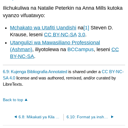
Ilichukuliwa na Natalie Peterkin na Anna Mills kutoka
vyanzo vifuatavyo:
Mchakato wa Utafiti Uandishi
na
[1]
Steven D.
Krause
,
leseni
CC BY-NC-SA
3.0
.
Utangulizi wa Mawasiliano Professional
(Ashman)
, iliyotolewa na
BCCampus
, leseni
CC
BY-NC-SA
.
6.9: Kujenga Bibliografia Annotated
is shared under a
CC BY-NC-
SA 4.0
license and was authored, remixed, and/or curated by
LibreTexts.
Back to top
6.8: Mikakati ya Kila Awamu ya Mchakato wa Utafiti
6.10: Format ya insha ya MLA