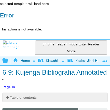
selected template will load here
Error
This action is not available.
chrome_reader_mode
Enter Reader
Mode
Expand/collapse global hierarchy
Home
Kiswahili
Kitabu: Jinsi Hoja Ka
6.9: Kujenga Bibliografia Annotated
Page ID
Table of contents
Mbadala
wa