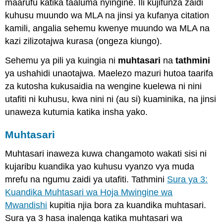
maarufu katika taaluma nyingine. Ili kujifunza zaidi
kuhusu muundo wa MLA na jinsi ya kufanya citation
kamili, angalia sehemu kwenye muundo wa MLA na
kazi zilizotajwa kurasa (ongeza kiungo).
Sehemu ya pili ya kuingia ni
muhtasari
na
tathmini
ya ushahidi unaotajwa. Maelezo mazuri hutoa taarifa
za kutosha kukusaidia na wengine kuelewa ni nini
utafiti ni kuhusu, kwa nini ni (au si) kuaminika, na jinsi
unaweza kutumia katika insha yako.
Muhtasari
Muhtasari inaweza kuwa changamoto wakati sisi ni
kujaribu kuandika yao kuhusu vyanzo vya muda
mrefu na ngumu zaidi ya utafiti. Tathmini
Sura ya 3:
Kuandika Muhtasari wa Hoja Mwingine wa
Mwandishi
kupitia njia bora za kuandika muhtasari.
Sura ya 3 hasa inalenga katika muhtasari wa