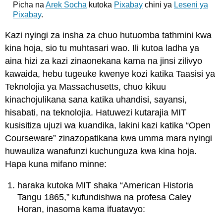
Picha na
Arek Socha
kutoka
Pixabay
chini ya
Leseni ya
Pixabay
.
Kazi nyingi za insha za chuo hutuomba tathmini kwa
kina hoja, sio tu muhtasari wao. Ili kutoa ladha ya
aina hizi za kazi zinaonekana kama na jinsi zilivyo
kawaida, hebu tugeuke kwenye kozi katika Taasisi ya
Teknolojia ya Massachusetts, chuo kikuu
kinachojulikana sana katika uhandisi, sayansi,
hisabati, na teknolojia. Hatuwezi kutarajia MIT
kusisitiza ujuzi wa kuandika, lakini kazi katika “Open
Courseware” zinazopatikana kwa umma mara nyingi
huwauliza wanafunzi kuchunguza kwa kina hoja.
Hapa kuna mifano minne:
haraka kutoka MIT shaka “American Historia
Tangu 1865,” kufundishwa na profesa Caley
Horan, inasoma kama ifuatavyo: