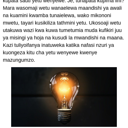
kupata sauti yetu wenyewe.
Je, tunapata kupima lini?
Mara wasomaji wetu wanaelewa maandishi ya awali
na kuamini kwamba tunaielewa, wako mikononi
mwetu, tayari kusikiliza tathmini yetu. Ukosoaji wetu
utakuwa wazi kwa kuwa tumetumia muda kufikiri juu
ya misingi ya hoja na kusudi la mwandishi na maana.
Kazi tuliyoifanya inatuweka katika nafasi nzuri ya
kuongeza kitu cha yetu wenyewe kwenye
mazungumzo.