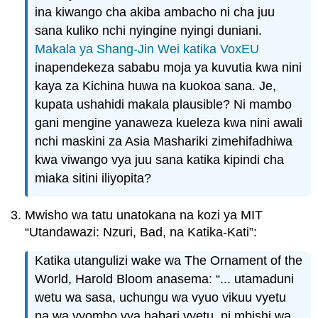
ina kiwango cha akiba ambacho ni cha juu
sana kuliko nchi nyingine nyingi duniani.
Makala ya Shang-Jin Wei katika VoxEU
inapendekeza sababu moja ya kuvutia kwa nini
kaya za Kichina huwa na kuokoa sana. Je,
kupata ushahidi makala plausible? Ni mambo
gani mengine yanaweza kueleza kwa nini awali
nchi maskini za Asia Mashariki zimehifadhiwa
kwa viwango vya juu sana katika kipindi cha
miaka sitini iliyopita?
Mwisho wa tatu unatokana na kozi ya MIT
“Utandawazi: Nzuri, Bad, na Katika-Kati”:
Katika utangulizi wake wa The Ornament of the
World, Harold Bloom anasema: “... utamaduni
wetu wa sasa, uchungu wa vyuo vikuu vyetu
na wa vyombo vya habari vyetu, ni mbishi wa