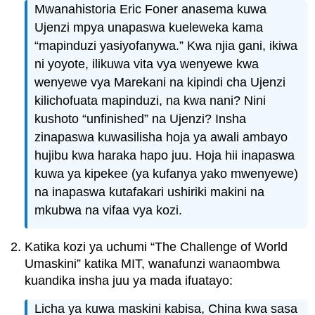
Mwanahistoria Eric Foner anasema kuwa
Ujenzi mpya unapaswa kueleweka kama
“mapinduzi yasiyofanywa.” Kwa njia gani, ikiwa
ni yoyote, ilikuwa vita vya wenyewe kwa
wenyewe vya Marekani na kipindi cha Ujenzi
kilichofuata mapinduzi, na kwa nani? Nini
kushoto “unfinished” na Ujenzi? Insha
zinapaswa kuwasilisha hoja ya awali ambayo
hujibu kwa haraka hapo juu. Hoja hii inapaswa
kuwa ya kipekee (ya kufanya yako mwenyewe)
na inapaswa kutafakari ushiriki makini na
mkubwa na vifaa vya kozi.
Katika kozi ya uchumi “The Challenge of World
Umaskini” katika MIT, wanafunzi wanaombwa
kuandika insha juu ya mada ifuatayo:
Licha ya kuwa maskini kabisa, China kwa sasa