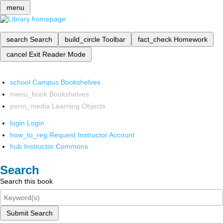
menu
search
Search
build_circle
Toolbar
fact_check
Homework
cancel
Exit Reader Mode
school
Campus Bookshelves
menu_book
Bookshelves
perm_media
Learning Objects
login
Login
how_to_reg
Request Instructor Account
hub
Instructor Commons
Search
Search this book
Submit Search