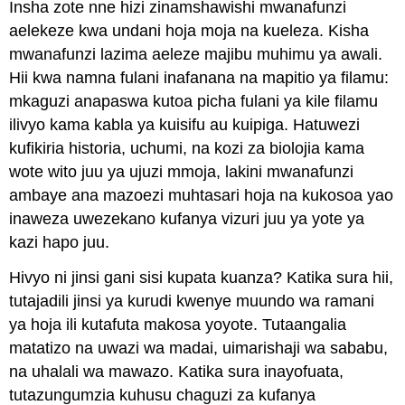
Insha zote nne hizi zinamshawishi mwanafunzi
aelekeze kwa undani hoja moja na kueleza. Kisha
mwanafunzi lazima aeleze majibu muhimu ya awali.
Hii kwa namna fulani inafanana na mapitio ya filamu:
mkaguzi anapaswa kutoa picha fulani ya kile filamu
ilivyo kama kabla ya kuisifu au kuipiga.
Hatuwezi
kufikiria historia, uchumi, na kozi za biolojia kama
wote wito juu ya ujuzi mmoja, lakini mwanafunzi
ambaye ana mazoezi muhtasari hoja na kukosoa yao
inaweza uwezekano kufanya vizuri juu ya yote ya
kazi hapo juu.
Hivyo ni jinsi gani sisi kupata kuanza? Katika sura hii,
tutajadili jinsi ya kurudi kwenye muundo wa ramani
ya hoja ili kutafuta makosa yoyote. Tutaangalia
matatizo na uwazi wa madai, uimarishaji wa sababu,
na uhalali wa mawazo.
Katika sura inayofuata,
tutazungumzia kuhusu chaguzi za kufanya