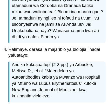
utamaduni wa Cordoba na Granada katika
mkuu wao waliopotea.” Bloom ina maana gani?
Je, tamaduni nyingi leo ni tofauti na uvumilivu
ulioonyeshwa na jamii za Al-Andalus? Je!
Unakubaliana naye? Wanasema ama kwa au
dhidi ya nafasi Bloom ya.
Hatimaye, darasa la majaribio ya biolojia linadai
yafuatayo:
Andika kukosoa fupi (2-3 pp.) ya Arbuckle,
Melissa R., et al. “Maendeleo ya
Autoantibodies kabla ya Mwanzo wa Hospitali
ya Mfumo wa Lupus Erythematosus” kutoka
New England Journal of Medicine, kwa
kuzingatia vielelezo.