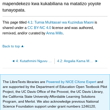
mapendekezo kwa kukabiliana na matatizo yoyote
tunayopata.
This page titled
4.1: Tumia Muhtasari wa Kuzindua Maoni
is
shared under a
CC BY-NC 4.0
license and was authored,
remixed, and/or curated by
Anna Mills
.
Back to top
4: Kutathmini Nguvu ya Hoja (Logos)
4.2: Angalia Kama Maana Ni wazi
The LibreTexts libraries are
Powered by NICE CXone Expert
and
are supported by the Department of Education Open Textbook Pilot
Project, the UC Davis Office of the Provost, the UC Davis Library,
the California State University Affordable Learning Solutions
Program, and Merlot. We also acknowledge previous National
Science Foundation support under grant numbers 1246120,