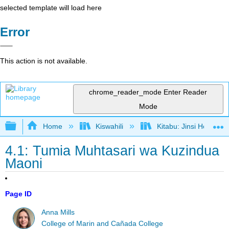
selected template will load here
Error
This action is not available.
chrome_reader_mode
Enter Reader
Mode
Expand/collapse global hierarchy
Home
Kiswahili
Kitabu: Jinsi Hoja Ka
4.1: Tumia Muhtasari wa Kuzindua
Maoni
Page ID
Anna Mills
College of Marin and Cañada College