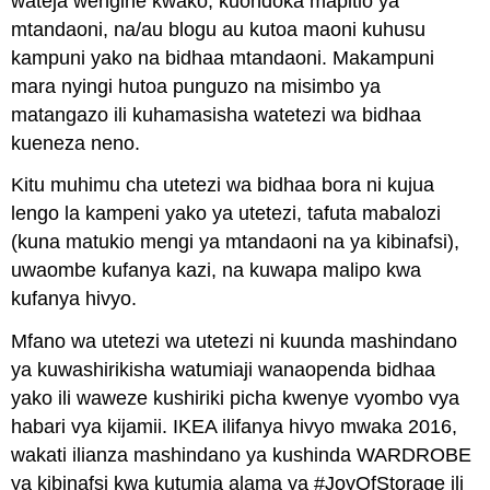
wateja wengine kwako, kuondoka mapitio ya
mtandaoni, na/au blogu au kutoa maoni kuhusu
kampuni yako na bidhaa mtandaoni. Makampuni
mara nyingi hutoa punguzo na misimbo ya
matangazo ili kuhamasisha watetezi wa bidhaa
kueneza neno.
Kitu muhimu cha utetezi wa bidhaa bora ni kujua
lengo la kampeni yako ya utetezi, tafuta mabalozi
(kuna matukio mengi ya mtandaoni na ya kibinafsi),
uwaombe kufanya kazi, na kuwapa malipo kwa
kufanya hivyo.
Mfano wa utetezi wa utetezi ni kuunda mashindano
ya kuwashirikisha watumiaji wanaopenda bidhaa
yako ili waweze kushiriki picha kwenye vyombo vya
habari vya kijamii. IKEA ilifanya hivyo mwaka 2016,
wakati ilianza mashindano ya kushinda WARDROBE
ya kibinafsi kwa kutumia alama ya #JoyOfStorage ili