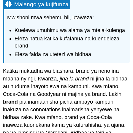
Malengo ya kujifunza
Mwishoni mwa sehemu hii, utaweza:
Kuelewa umuhimu wa alama ya mteja-kulenga
Eleza hatua katika kufafanua na kuendeleza
brand
Eleza faida za utetezi wa bidhaa
Katika muktadha wa biashara, brand ya neno ina
maana nyingi. Kwanza,
jina la brand
ni jina la bidhaa
au huduma inayotolewa na kampuni. Kwa mfano,
Coca-Cola na Goodyear ni majina ya brand. Lakini
brand
pia inamaanisha picha ambayo kampuni
inakuza na connotations inaimarisha yenyewe na
bidhaa zake. Kwa mfano, brand ya Coca-Cola
inaweza kuonekana kama ya kufurahisha, ya ujana,
na ya kimsingi ya Marekani. Bidhaa ya tairi ya