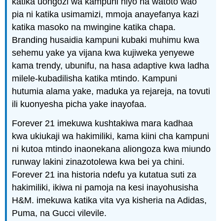
katika uongozi wa kampuni hiyo na watoto wao
pia ni katika usimamizi, mmoja anayefanya kazi
katika masoko na mwingine katika chapa.
Branding husaidia kampuni kubaki muhimu kwa
sehemu yake ya vijana kwa kujiweka yenyewe
kama trendy, ubunifu, na hasa adaptive kwa ladha
milele-kubadilisha katika mtindo. Kampuni
hutumia alama yake, maduka ya rejareja, na tovuti
ili kuonyesha picha yake inayofaa.
Forever 21 imekuwa kushtakiwa mara kadhaa
kwa ukiukaji wa hakimiliki, kama kiini cha kampuni
ni kutoa mtindo inaonekana aliongoza kwa miundo
runway lakini zinazotolewa kwa bei ya chini.
Forever 21 ina historia ndefu ya kutatua suti za
hakimiliki, ikiwa ni pamoja na kesi inayohusisha
H&M. imekuwa katika vita vya kisheria na Adidas,
Puma, na Gucci vilevile.