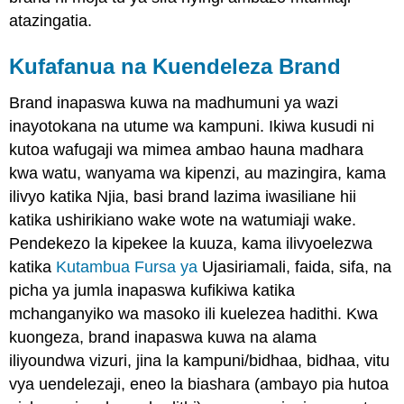
atazingatia.
Kufafanua na Kuendeleza Brand
Brand inapaswa kuwa na madhumuni ya wazi
inayotokana na utume wa kampuni. Ikiwa kusudi ni
kutoa wafugaji wa mimea ambao hauna madhara
kwa watu, wanyama wa kipenzi, au mazingira, kama
ilivyo katika Njia, basi brand lazima iwasiliane hii
katika ushirikiano wake wote na watumiaji wake.
Pendekezo la kipekee la kuuza, kama ilivyoelezwa
katika
Kutambua Fursa ya
Ujasiriamali, faida, sifa, na
picha ya jumla inapaswa kufikiwa katika
mchanganyiko wa masoko ili kuelezea hadithi. Kwa
kuongeza, brand inapaswa kuwa na alama
iliyoundwa vizuri, jina la kampuni/bidhaa, bidhaa, vitu
vya uendelezaji, eneo la biashara (ambayo pia hutoa