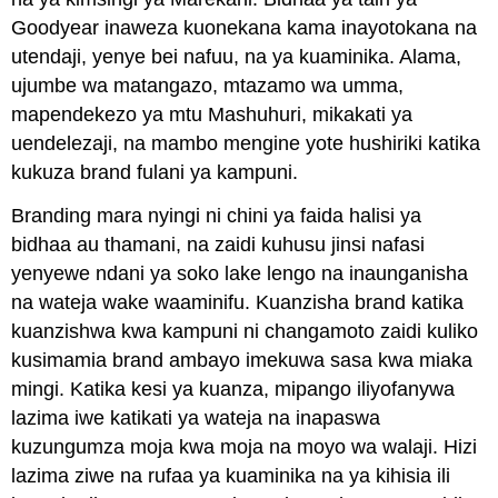
Goodyear inaweza kuonekana kama inayotokana na
utendaji, yenye bei nafuu, na ya kuaminika. Alama,
ujumbe wa matangazo, mtazamo wa umma,
mapendekezo ya mtu Mashuhuri, mikakati ya
uendelezaji, na mambo mengine yote hushiriki katika
kukuza brand fulani ya kampuni.
Branding mara nyingi ni chini ya faida halisi ya
bidhaa au thamani, na zaidi kuhusu jinsi nafasi
yenyewe ndani ya soko lake lengo na inaunganisha
na wateja wake waaminifu. Kuanzisha brand katika
kuanzishwa kwa kampuni ni changamoto zaidi kuliko
kusimamia brand ambayo imekuwa sasa kwa miaka
mingi. Katika kesi ya kuanza, mipango iliyofanywa
lazima iwe katikati ya wateja na inapaswa
kuzungumza moja kwa moja na moyo wa walaji. Hizi
lazima ziwe na rufaa ya kuaminika na ya kihisia ili