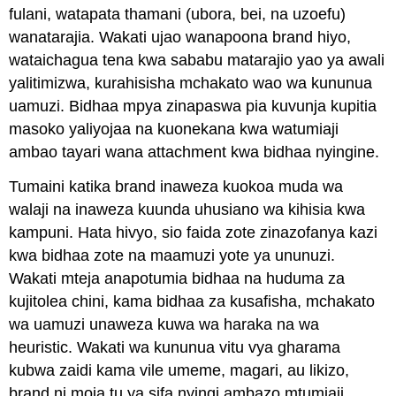
fulani, watapata thamani (ubora, bei, na uzoefu)
wanatarajia. Wakati ujao wanapoona brand hiyo,
wataichagua tena kwa sababu matarajio yao ya awali
yalitimizwa, kurahisisha mchakato wao wa kununua
uamuzi. Bidhaa mpya zinapaswa pia kuvunja kupitia
masoko yaliyojaa na kuonekana kwa watumiaji
ambao tayari wana attachment kwa bidhaa nyingine.
Tumaini katika brand inaweza kuokoa muda wa
walaji na inaweza kuunda uhusiano wa kihisia kwa
kampuni. Hata hivyo, sio faida zote zinazofanya kazi
kwa bidhaa zote na maamuzi yote ya ununuzi.
Wakati mteja anapotumia bidhaa na huduma za
kujitolea chini, kama bidhaa za kusafisha, mchakato
wa uamuzi unaweza kuwa wa haraka na wa
heuristic. Wakati wa kununua vitu vya gharama
kubwa zaidi kama vile umeme, magari, au likizo,
brand ni moja tu ya sifa nyingi ambazo mtumiaji