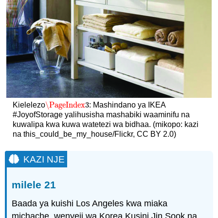
\PageIndex
3
Kielelezo
: Mashindano ya IKEA
\PageIndex
3
#JoyofStorage yalihusisha mashabiki waaminifu na
kuwalipa kwa kuwa watetezi wa bidhaa. (mikopo: kazi
na this_could_be_my_house/Flickr, CC BY 2.0)
KAZI NJE
milele 21
Baada ya kuishi Los Angeles kwa miaka
michache, wenyeji wa Korea Kusini Jin Sook na