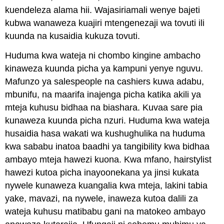
kuendeleza alama hii. Wajasiriamali wenye bajeti
kubwa wanaweza kuajiri mtengenezaji wa tovuti ili
kuunda na kusaidia kukuza tovuti.
Huduma kwa wateja ni chombo kingine ambacho
kinaweza kuunda picha ya kampuni yenye nguvu.
Mafunzo ya salespeople na cashiers kuwa adabu,
mbunifu, na maarifa inajenga picha katika akili ya
mteja kuhusu bidhaa na biashara. Kuvaa sare pia
kunaweza kuunda picha nzuri. Huduma kwa wateja
husaidia hasa wakati wa kushughulika na huduma
kwa sababu inatoa baadhi ya tangibility kwa bidhaa
ambayo mteja hawezi kuona. Kwa mfano, hairstylist
hawezi kutoa picha inayoonekana ya jinsi kukata
nywele kunaweza kuangalia kwa mteja, lakini tabia
yake, mavazi, na nywele, inaweza kutoa dalili za
wateja kuhusu matibabu gani na matokeo ambayo