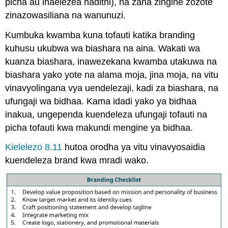
picha au inaelezea hadithi), na zana zingine zozote
zinazowasiliana na wanunuzi.
Kumbuka kwamba kuna tofauti katika branding
kuhusu ukubwa wa biashara na aina. Wakati wa
kuanza biashara, inawezekana kwamba utakuwa na
biashara yako yote na alama moja, jina moja, na vitu
vinavyolingana vya uendelezaji, kadi za biashara, na
ufungaji wa bidhaa. Kama idadi yako ya bidhaa
inakua, ungependa kuendeleza ufungaji tofauti na
picha tofauti kwa makundi mengine ya bidhaa.
Kielelezo 8.11
hutoa orodha ya vitu vinavyosaidia
kuendeleza brand kwa mradi wako.