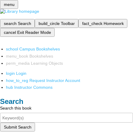
menu
search
Search
build_circle
Toolbar
fact_check
Homework
cancel
Exit Reader Mode
school
Campus Bookshelves
menu_book
Bookshelves
perm_media
Learning Objects
login
Login
how_to_reg
Request Instructor Account
hub
Instructor Commons
Search
Search this book
Submit Search