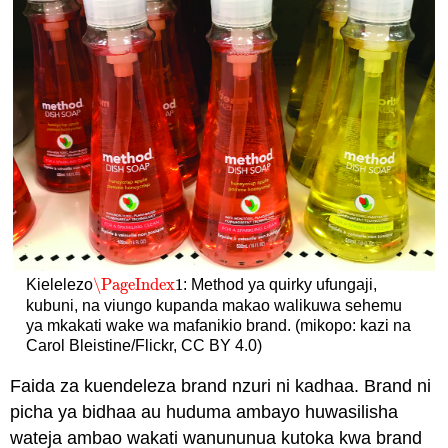
\PageIndex
1
Kielelezo
: Method ya quirky ufungaji,
\PageIndex
1
kubuni, na viungo kupanda makao walikuwa sehemu
ya mkakati wake wa mafanikio brand. (mikopo: kazi na
Carol Bleistine/Flickr, CC BY 4.0)
Faida za kuendeleza brand nzuri ni kadhaa. Brand ni
picha ya bidhaa au huduma ambayo huwasilisha
wateja ambao wakati wanununua kutoka kwa brand