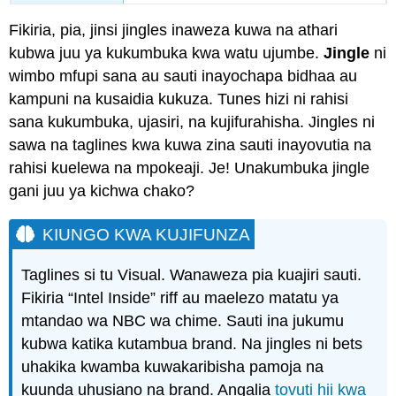
Fikiria, pia, jinsi jingles inaweza kuwa na athari
kubwa juu ya kukumbuka kwa watu ujumbe.
Jingle
ni
wimbo mfupi sana au sauti inayochapa bidhaa au
kampuni na kusaidia kukuza. Tunes hizi ni rahisi
sana kukumbuka, ujasiri, na kujifurahisha. Jingles ni
sawa na taglines kwa kuwa zina sauti inayovutia na
rahisi kuelewa na mpokeaji. Je! Unakumbuka jingle
gani juu ya kichwa chako?
KIUNGO KWA KUJIFUNZA
Taglines si tu Visual. Wanaweza pia kuajiri sauti.
Fikiria “Intel Inside” riff au maelezo matatu ya
mtandao wa NBC wa chime. Sauti ina jukumu
kubwa katika kutambua brand. Na jingles ni bets
uhakika kwamba kuwakaribisha pamoja na
kuunda uhusiano na brand. Angalia
tovuti hii kwa