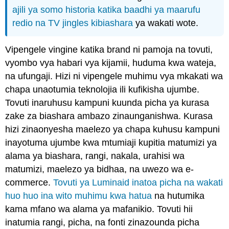
ajili ya somo historia katika baadhi ya maarufu
redio na TV jingles kibiashara
ya wakati wote.
Vipengele vingine katika brand ni pamoja na tovuti,
vyombo vya habari vya kijamii, huduma kwa wateja,
na ufungaji. Hizi ni vipengele muhimu vya mkakati wa
chapa unaotumia teknolojia ili kufikisha ujumbe.
Tovuti inaruhusu kampuni kuunda picha ya kurasa
zake za biashara ambazo zinaunganishwa. Kurasa
hizi zinaonyesha maelezo ya chapa kuhusu kampuni
inayotuma ujumbe kwa mtumiaji kupitia matumizi ya
alama ya biashara, rangi, nakala, urahisi wa
matumizi, maelezo ya bidhaa, na uwezo wa e-
commerce.
Tovuti ya Luminaid inatoa picha na wakati
huo huo ina wito muhimu kwa hatua
na hutumika
kama mfano wa alama ya mafanikio. Tovuti hii
inatumia rangi, picha, na fonti zinazounda picha