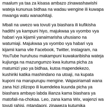
maalum ya taa za kisasa ambazo zinawashawishi
wateja kununua bidhaa na wadau wengine ili kuwapa
mwanga watu wanaohitaji.
Mbali na uwezo wa tovuti ya biashara ili kufikisha
hadithi ya kampuni hiyo, majukwaa ya vyombo vya
habari vya kijamii yanaimarisha uhusiano na
watumiaji. Majukwaa ya vyombo vya habari vya
kijamii kama vile Facebook, Twitter, Instagram, na
YouTube huruhusu makampuni kuwakaribisha wateja
kujiunga na mazungumzo kwa kutuma picha za
matumizi yao ya bidhaa, kutoa mapendekezo,
kushiriki katika mashindano na utoaji, na kupata
kuponi na marupurupu mengine. Wajasiriamali wana
zana hizi zilizopo ili kuendelea kuunda picha ya
biashara ambayo labda ilianza kama biashara ya
matofali-na-chokaa. Leo, zana kama Wix, wajenzi wa
tovuti rahisi, mtandaoni, zinaweza kutumika