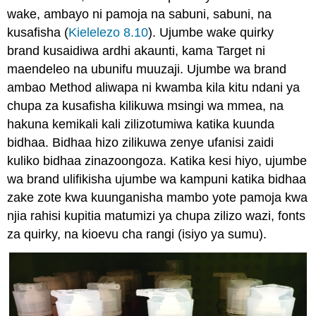
wake, ambayo ni pamoja na sabuni, sabuni, na
kusafisha (
Kielelezo 8.10
). Ujumbe wake quirky
brand kusaidiwa ardhi akaunti, kama Target ni
maendeleo na ubunifu muuzaji. Ujumbe wa brand
ambao Method aliwapa ni kwamba kila kitu ndani ya
chupa za kusafisha kilikuwa msingi wa mmea, na
hakuna kemikali kali zilizotumiwa katika kuunda
bidhaa. Bidhaa hizo zilikuwa zenye ufanisi zaidi
kuliko bidhaa zinazoongoza. Katika kesi hiyo, ujumbe
wa brand ulifikisha ujumbe wa kampuni katika bidhaa
zake zote kwa kuunganisha mambo yote pamoja kwa
njia rahisi kupitia matumizi ya chupa zilizo wazi, fonts
za quirky, na kioevu cha rangi (isiyo ya sumu).