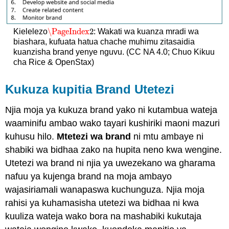
\PageIndex
2
Kielelezo
: Wakati wa kuanza mradi wa
\PageIndex
2
biashara, kufuata hatua chache muhimu zitasaidia
kuanzisha brand yenye nguvu. (CC NA 4.0; Chuo Kikuu
cha Rice & OpenStax)
Kukuza kupitia Brand Utetezi
Njia moja ya kukuza brand yako ni kutambua wateja
waaminifu ambao wako tayari kushiriki maoni mazuri
kuhusu hilo.
Mtetezi wa brand
ni mtu ambaye ni
shabiki wa bidhaa zako na hupita neno kwa wengine.
Utetezi wa brand ni njia ya uwezekano wa gharama
nafuu ya kujenga brand na moja ambayo
wajasiriamali wanapaswa kuchunguza. Njia moja
rahisi ya kuhamasisha utetezi wa bidhaa ni kwa
kuuliza wateja wako bora na mashabiki kukutaja