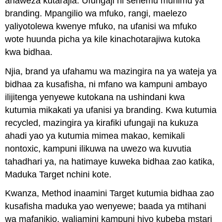
anaweza kutarajia. Ufungaji ni sehemu muhimu ya
branding. Mpangilio wa mfuko, rangi, maelezo
yaliyotolewa kwenye mfuko, na ufanisi wa mfuko
wote huunda picha ya kile kinachotarajiwa kutoka
kwa bidhaa.
Njia, brand ya ufahamu wa mazingira na ya wateja ya
bidhaa za kusafisha, ni mfano wa kampuni ambayo
ilijitenga yenyewe kutokana na ushindani kwa
kutumia mikakati ya ufanisi ya branding. Kwa kutumia
recycled, mazingira ya kirafiki ufungaji na kukuza
ahadi yao ya kutumia mimea makao, kemikali
nontoxic, kampuni ilikuwa na uwezo wa kuvutia
tahadhari ya, na hatimaye kuweka bidhaa zao katika,
Maduka Target nchini kote.
Kwanza, Method inaamini Target kutumia bidhaa zao
kusafisha maduka yao wenyewe; baada ya mtihani
wa mafanikio, waliamini kampuni hiyo kubeba mstari