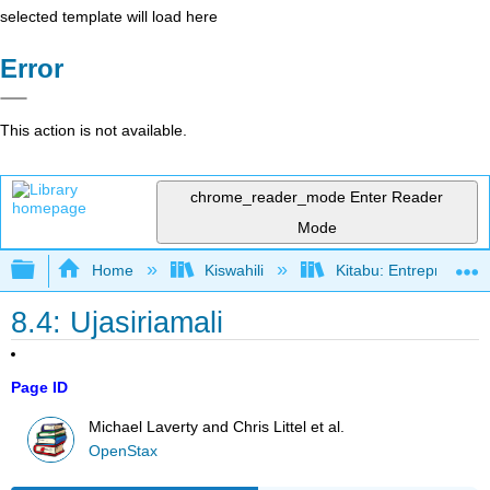
selected template will load here
Error
This action is not available.
chrome_reader_mode
Enter Reader
Mode
Expand/collapse global hierarchy
Home
Kiswahili
Kitabu: Entrepreneurs
8.4: Ujasiriamali
Page ID
Michael Laverty and Chris Littel et al.
OpenStax