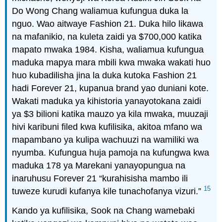
Do Wong Chang waliamua kufungua duka la
nguo. Wao aitwaye Fashion 21. Duka hilo likawa
na mafanikio, na kuleta zaidi ya $700,000 katika
mapato mwaka 1984. Kisha, waliamua kufungua
maduka mapya mara mbili kwa mwaka wakati huo
huo kubadilisha jina la duka kutoka Fashion 21
hadi Forever 21, kupanua brand yao duniani kote.
Wakati maduka ya kihistoria yanayotokana zaidi
ya $3 bilioni katika mauzo ya kila mwaka, muuzaji
hivi karibuni filed kwa kufilisika, akitoa mfano wa
mapambano ya kulipa wachuuzi na wamiliki wa
nyumba. Kufungua huja pamoja na kufungwa kwa
maduka 178 ya Marekani yanayopungua na
inaruhusu Forever 21 “kurahisisha mambo ili
15
tuweze kurudi kufanya kile tunachofanya vizuri.”
Kando ya kufilisika, Sook na Chang wamebaki