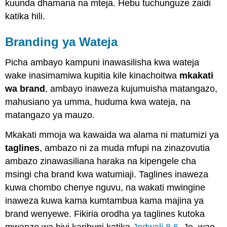
kuunda dhamana na mteja. Hebu tuchunguze zaidi
katika hili.
Branding ya Wateja
Picha ambayo kampuni inawasilisha kwa wateja
wake inasimamiwa kupitia kile kinachoitwa
mkakati
wa brand
, ambayo inaweza kujumuisha matangazo,
mahusiano ya umma, huduma kwa wateja, na
matangazo ya mauzo.
Mkakati mmoja wa kawaida wa alama ni matumizi ya
taglines
, ambazo ni za muda mfupi na zinazovutia
ambazo zinawasiliana haraka na kipengele cha
msingi cha brand kwa watumiaji. Taglines inaweza
kuwa chombo chenye nguvu, na wakati mwingine
inaweza kuwa kama kumtambua kama majina ya
brand wenyewe. Fikiria orodha ya taglines kutoka
mwanzo wa hivi karibuni katika
Jedwali 8.6
. Je, wao