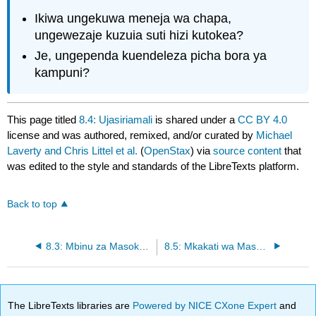
Ikiwa ungekuwa meneja wa chapa,
ungewezaje kuzuia suti hizi kutokea?
Je, ungependa kuendeleza picha bora ya
kampuni?
This page titled
8.4: Ujasiriamali
is shared under a
CC BY 4.0
license and was authored, remixed, and/or curated by
Michael
Laverty and Chris Littel et al.
(
OpenStax
) via
source content
that
was edited to the style and standards of the LibreTexts platform.
Back to top
8.3: Mbinu za Masoko na Zana kwa Wajasiri
8.5: Mkakati wa Masoko na Mpango wa Masoko
The LibreTexts libraries are
Powered by NICE CXone Expert
and