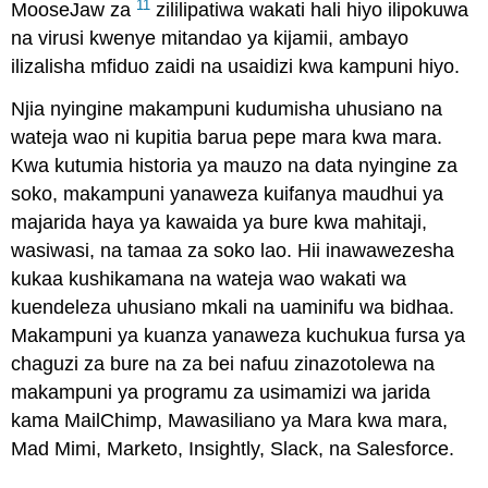
11
MooseJaw za
zililipatiwa wakati hali hiyo ilipokuwa
na virusi kwenye mitandao ya kijamii, ambayo
ilizalisha mfiduo zaidi na usaidizi kwa kampuni hiyo.
Njia nyingine makampuni kudumisha uhusiano na
wateja wao ni kupitia barua pepe mara kwa mara.
Kwa kutumia historia ya mauzo na data nyingine za
soko, makampuni yanaweza kuifanya maudhui ya
majarida haya ya kawaida ya bure kwa mahitaji,
wasiwasi, na tamaa za soko lao. Hii inawawezesha
kukaa kushikamana na wateja wao wakati wa
kuendeleza uhusiano mkali na uaminifu wa bidhaa.
Makampuni ya kuanza yanaweza kuchukua fursa ya
chaguzi za bure na za bei nafuu zinazotolewa na
makampuni ya programu za usimamizi wa jarida
kama MailChimp, Mawasiliano ya Mara kwa mara,
Mad Mimi, Marketo, Insightly, Slack, na Salesforce.