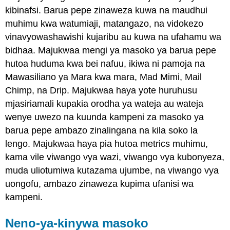
kibinafsi. Barua pepe zinaweza kuwa na maudhui
muhimu kwa watumiaji, matangazo, na vidokezo
vinavyowashawishi kujaribu au kuwa na ufahamu wa
bidhaa. Majukwaa mengi ya masoko ya barua pepe
hutoa huduma kwa bei nafuu, ikiwa ni pamoja na
Mawasiliano ya Mara kwa mara, Mad Mimi, Mail
Chimp, na Drip. Majukwaa haya yote huruhusu
mjasiriamali kupakia orodha ya wateja au wateja
wenye uwezo na kuunda kampeni za masoko ya
barua pepe ambazo zinalingana na kila soko la
lengo. Majukwaa haya pia hutoa metrics muhimu,
kama vile viwango vya wazi, viwango vya kubonyeza,
muda uliotumiwa kutazama ujumbe, na viwango vya
uongofu, ambazo zinaweza kupima ufanisi wa
kampeni.
Neno-ya-kinywa masoko