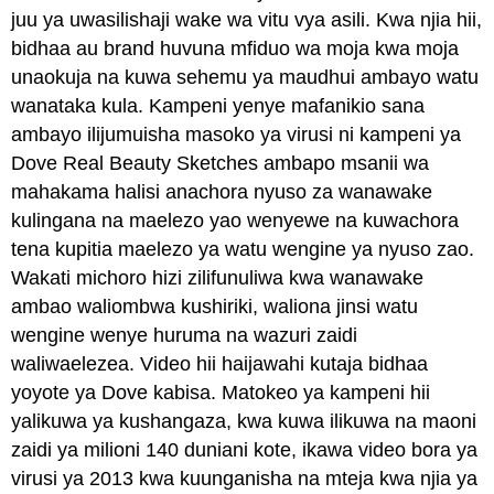
juu ya uwasilishaji wake wa vitu vya asili. Kwa njia hii,
bidhaa au brand huvuna mfiduo wa moja kwa moja
unaokuja na kuwa sehemu ya maudhui ambayo watu
wanataka kula. Kampeni yenye mafanikio sana
ambayo ilijumuisha masoko ya virusi ni kampeni ya
Dove Real Beauty Sketches ambapo msanii wa
mahakama halisi anachora nyuso za wanawake
kulingana na maelezo yao wenyewe na kuwachora
tena kupitia maelezo ya watu wengine ya nyuso zao.
Wakati michoro hizi zilifunuliwa kwa wanawake
ambao waliombwa kushiriki, waliona jinsi watu
wengine wenye huruma na wazuri zaidi
waliwaelezea. Video hii haijawahi kutaja bidhaa
yoyote ya Dove kabisa. Matokeo ya kampeni hii
yalikuwa ya kushangaza, kwa kuwa ilikuwa na maoni
zaidi ya milioni 140 duniani kote, ikawa video bora ya
virusi ya 2013 kwa kuunganisha na mteja kwa njia ya