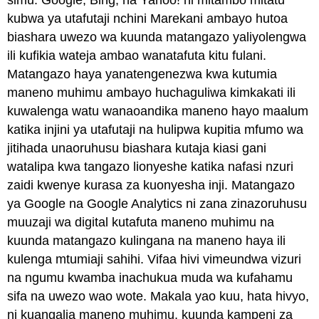
kubwa ya utafutaji nchini Marekani ambayo hutoa
biashara uwezo wa kuunda matangazo yaliyolengwa
ili kufikia wateja ambao wanatafuta kitu fulani.
Matangazo haya yanatengenezwa kwa kutumia
maneno muhimu ambayo huchaguliwa kimkakati ili
kuwalenga watu wanaoandika maneno hayo maalum
katika injini ya utafutaji na hulipwa kupitia mfumo wa
jitihada unaoruhusu biashara kutaja kiasi gani
watalipa kwa tangazo lionyeshe katika nafasi nzuri
zaidi kwenye kurasa za kuonyesha inji. Matangazo
ya Google na Google Analytics ni zana zinazoruhusu
muuzaji wa digital kutafuta maneno muhimu na
kuunda matangazo kulingana na maneno haya ili
kulenga mtumiaji sahihi. Vifaa hivi vimeundwa vizuri
na ngumu kwamba inachukua muda wa kufahamu
sifa na uwezo wao wote. Makala yao kuu, hata hivyo,
ni kuangalia maneno muhimu, kuunda kampeni za