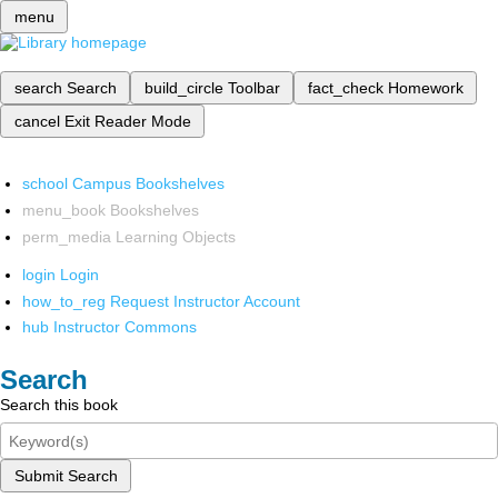
menu
search
Search
build_circle
Toolbar
fact_check
Homework
cancel
Exit Reader Mode
school
Campus Bookshelves
menu_book
Bookshelves
perm_media
Learning Objects
login
Login
how_to_reg
Request Instructor Account
hub
Instructor Commons
Search
Search this book
Submit Search