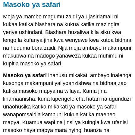
Masoko ya safari
Moja ya mambo magumu zaidi ya ujasiriamali ni
kukaa katika biashara na kukua katika mazingira
yenye ushindani. Biashara huzaliwa kila siku kwa
lengo la kufanya jina kwa wenyewe kwa kutoa bidhaa
na huduma bora zaidi. Njia moja ambayo makampuni
makubwa na madogo yanaweza kukaa muhimu ni
kupitia masoko ya safari.
Masoko ya safari
inahusu mikakati ambayo inalenga
kusonga makampuni yaliyoanzishwa na bidhaa zao
katika masoko mapya na wilaya. Kama jina
linamaanisha, kuna kipengele cha hatari na ugunduzi
unaohusika katika mikakati ya masoko ya safari
wanapomsaidia kampuni kukua katika maeneo
mapya. Kuamua wapi na jinsi ya kuingia kwa ufanisi
masoko haya mapya mara nyingi huanza na