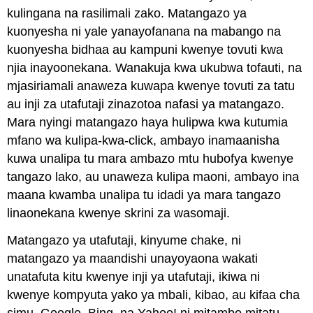
kulingana na rasilimali zako. Matangazo ya
kuonyesha ni yale yanayofanana na mabango na
kuonyesha bidhaa au kampuni kwenye tovuti kwa
njia inayoonekana. Wanakuja kwa ukubwa tofauti, na
mjasiriamali anaweza kuwapa kwenye tovuti za tatu
au inji za utafutaji zinazotoa nafasi ya matangazo.
Mara nyingi matangazo haya hulipwa kwa kutumia
mfano wa kulipa-kwa-click, ambayo inamaanisha
kuwa unalipa tu mara ambazo mtu hubofya kwenye
tangazo lako, au unaweza kulipa maoni, ambayo ina
maana kwamba unalipa tu idadi ya mara tangazo
linaonekana kwenye skrini za wasomaji.
Matangazo ya utafutaji, kinyume chake, ni
matangazo ya maandishi unayoyaona wakati
unatafuta kitu kwenye inji ya utafutaji, ikiwa ni
kwenye kompyuta yako ya mbali, kibao, au kifaa cha
simu. Google, Bing, na Yahoo! ni mitambo mitatu