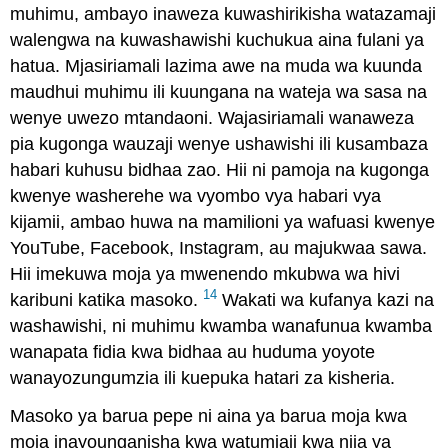
muhimu, ambayo inaweza kuwashirikisha watazamaji
walengwa na kuwashawishi kuchukua aina fulani ya
hatua. Mjasiriamali lazima awe na muda wa kuunda
maudhui muhimu ili kuungana na wateja wa sasa na
wenye uwezo mtandaoni. Wajasiriamali wanaweza
pia kugonga wauzaji wenye ushawishi ili kusambaza
habari kuhusu bidhaa zao. Hii ni pamoja na kugonga
kwenye washerehe wa vyombo vya habari vya
kijamii, ambao huwa na mamilioni ya wafuasi kwenye
YouTube, Facebook, Instagram, au majukwaa sawa.
Hii imekuwa moja ya mwenendo mkubwa wa hivi
14
karibuni katika masoko.
Wakati wa kufanya kazi na
washawishi, ni muhimu kwamba wanafunua kwamba
wanapata fidia kwa bidhaa au huduma yoyote
wanayozungumzia ili kuepuka hatari za kisheria.
Masoko ya barua pepe ni aina ya barua moja kwa
moja inayounganisha kwa watumiaji kwa njia ya