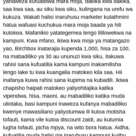
yanaweza kufuatiliwa mara moja, dakika kwa dakika,
saa kwa saa, au siku kwa siku, kulingana na urefu wa
kukuza. Wakati halisi inaruhusu marketer kutathmini
hatua wafuasi kuchukua mara moja baada ya hili
kutokea. Mafanikio yatategemea lengo lililowekwa na
kampuni. Kwa mfano, ikiwa kwa moja ya matangazo
yao, Birchbox inatarajia kupenda 1,000, hisa za 100,
na mabadiliko ya 30 au ununuzi kwa siku, itakuwa
rahisi sana kufuatilia kama kampuni inakamilisha
lengo lake tu kwa kuangalia matokeo kila saa. Hii
inafanya kuwa rahisi sana kupima na kubadili. Ikiwa
chapisho haipati matokeo yaliyohitajika katika
vipendwa, hisa, maoni, au mabadiliko katika muda
uliotaka, basi kampuni inaweza kufanya mabadiliko
kwenye mawasiliano yaliyotumwa ili kutoa motisha
tofauti, kama vile kutoa discount zaidi, au kutumia
lugha tofauti, picha mpya, na wito bora hatua. Aidha,
kufuatilia muda halisi pia inaruhusu kampuni kujibu