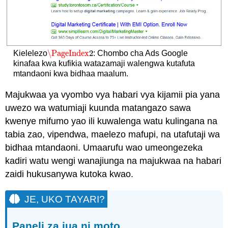
\PageIndex
2
Kielelezo
: Chombo cha Ads Google
\PageIndex
2
kinafaa kwa kufikia watazamaji walengwa kutafuta
mtandaoni kwa bidhaa maalum.
Majukwaa ya vyombo vya habari vya kijamii pia yana
uwezo wa watumiaji kuunda matangazo sawa
kwenye mifumo yao ili kuwalenga watu kulingana na
tabia zao, vipendwa, maelezo mafupi, na utafutaji wa
bidhaa mtandaoni. Umaarufu wao umeongezeka
kadiri watu wengi wanajiunga na majukwaa na habari
zaidi hukusanywa kutoka kwao.
JE, UKO TAYARI?
Paneli za jua ni moto