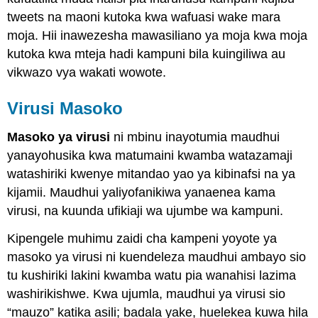
tweets na maoni kutoka kwa wafuasi wake mara
moja. Hii inawezesha mawasiliano ya moja kwa moja
kutoka kwa mteja hadi kampuni bila kuingiliwa au
vikwazo vya wakati wowote.
Virusi Masoko
Masoko ya virusi
ni mbinu inayotumia maudhui
yanayohusika kwa matumaini kwamba watazamaji
watashiriki kwenye mitandao yao ya kibinafsi na ya
kijamii. Maudhui yaliyofanikiwa yanaenea kama
virusi, na kuunda ufikiaji wa ujumbe wa kampuni.
Kipengele muhimu zaidi cha kampeni yoyote ya
masoko ya virusi ni kuendeleza maudhui ambayo sio
tu kushiriki lakini kwamba watu pia wanahisi lazima
washirikishwe. Kwa ujumla, maudhui ya virusi sio
“mauzo” katika asili; badala yake, huelekea kuwa hila