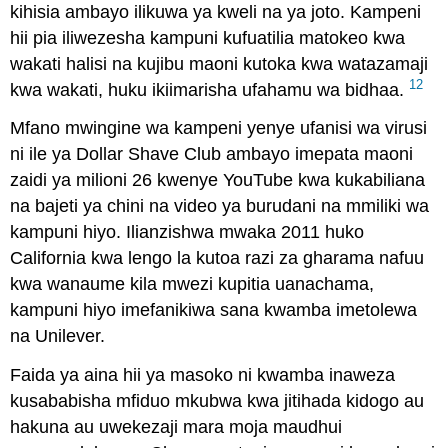
kihisia ambayo ilikuwa ya kweli na ya joto. Kampeni
hii pia iliwezesha kampuni kufuatilia matokeo kwa
wakati halisi na kujibu maoni kutoka kwa watazamaji
12
kwa wakati, huku ikiimarisha ufahamu wa bidhaa.
Mfano mwingine wa kampeni yenye ufanisi wa virusi
ni ile ya Dollar Shave Club ambayo imepata maoni
zaidi ya milioni 26 kwenye YouTube kwa kukabiliana
na bajeti ya chini na video ya burudani na mmiliki wa
kampuni hiyo. Ilianzishwa mwaka 2011 huko
California kwa lengo la kutoa razi za gharama nafuu
kwa wanaume kila mwezi kupitia uanachama,
kampuni hiyo imefanikiwa sana kwamba imetolewa
na Unilever.
Faida ya aina hii ya masoko ni kwamba inaweza
kusababisha mfiduo mkubwa kwa jitihada kidogo au
hakuna au uwekezaji mara moja maudhui