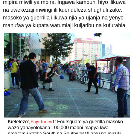
mipira miwili ya mpira. Ingawa kampuni hiyo ilikuwa
na uwekezaji mwingi ili kuendeleza shughuli zake,
masoko ya guerrilla ilikuwa njia ya ujanja na yenye
manufaa ya kupata watumiaji kuijaribu na kufurahia.
\PageIndex
1
Kielelezo
: Foursquare ya guerilla masoko
\PageIndex
1
wazo yanayotokana 100,000 maoni mapya kwa
programu katika South na Southwest filamu na muziki