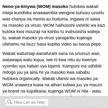
Neno-ya-kinywa (WOM) masoko
hutokea wakati
mteja kuridhika anawaambia wengine kuhusu uzoefu
wao chanya na mema au huduma. Ingawa ni sawa
na masoko ya virusi, WOM haihusishi ushiriki wa kazi
kutoka kwa muuzaji na karibu tu inahusisha wateja
tu, wakati masoko ya virusi yanajaribu kujenga
ufahamu na buzz hasa kupitia video au barua pepe.
Wakati watumiaji wanafurahi sana na ununuzi wao,
watawapa watu kujua, iwe ni kwa mtu au kwenye
vyombo vya habari vya kijamii. Kampuni ina udhibiti
mdogo juu ya aina hii ya masoko kwa sababu
hutokea organically. Wakati ufanisi wa masoko ya
WOM unaweza kuwa na athari kubwa juu ya mauzo
ya brand na kujulikana, kujenga WOM ni hila - watu
wanapaswa kuzungumza juu ya bidhaa yako.
Njia moja ya kuhamasisha WOM ni kuuliza wateja