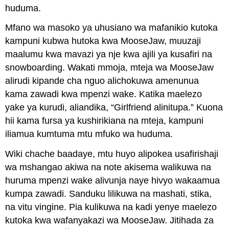
huduma.
Mfano wa masoko ya uhusiano wa mafanikio kutoka
kampuni kubwa hutoka kwa MooseJaw, muuzaji
maalumu kwa mavazi ya nje kwa ajili ya kusafiri na
snowboarding. Wakati mmoja, mteja wa MooseJaw
alirudi kipande cha nguo alichokuwa amenunua
kama zawadi kwa mpenzi wake. Katika maelezo
yake ya kurudi, aliandika, “Girlfriend alinitupa.” Kuona
hii kama fursa ya kushirikiana na mteja, kampuni
iliamua kumtuma mtu mfuko wa huduma.
Wiki chache baadaye, mtu huyo alipokea usafirishaji
wa mshangao akiwa na note akisema walikuwa na
huruma mpenzi wake alivunja naye hivyo wakaamua
kumpa zawadi. Sanduku lilikuwa na mashati, stika,
na vitu vingine. Pia kulikuwa na kadi yenye maelezo
kutoka kwa wafanyakazi wa MooseJaw. Jitihada za