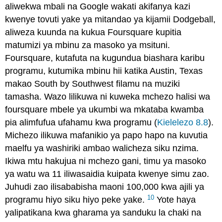
aliwekwa mbali na Google wakati akifanya kazi
kwenye tovuti yake ya mitandao ya kijamii Dodgeball,
aliweza kuunda na kukua Foursquare kupitia
matumizi ya mbinu za masoko ya msituni.
Foursquare, kutafuta na kugundua biashara karibu
programu, kutumika mbinu hii katika Austin, Texas
makao South by Southwest filamu na muziki
tamasha. Wazo lilikuwa ni kuweka mchezo halisi wa
foursquare mbele ya ukumbi wa mkataba kwamba
pia alimfufua ufahamu kwa programu (
Kielelezo 8.8
).
Michezo ilikuwa mafanikio ya papo hapo na kuvutia
maelfu ya washiriki ambao walicheza siku nzima.
Ikiwa mtu hakujua ni mchezo gani, timu ya masoko
ya watu wa 11 iliwasaidia kuipata kwenye simu zao.
Juhudi zao ilisababisha maoni 100,000 kwa ajili ya
10
programu hiyo siku hiyo peke yake.
Yote haya
yalipatikana kwa gharama ya sanduku la chaki na