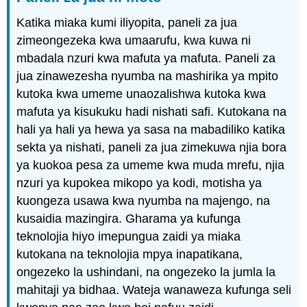
Katika miaka kumi iliyopita, paneli za jua
zimeongezeka kwa umaarufu, kwa kuwa ni
mbadala nzuri kwa mafuta ya mafuta. Paneli za
jua zinawezesha nyumba na mashirika ya mpito
kutoka kwa umeme unaozalishwa kutoka kwa
mafuta ya kisukuku hadi nishati safi. Kutokana na
hali ya hali ya hewa ya sasa na mabadiliko katika
sekta ya nishati, paneli za jua zimekuwa njia bora
ya kuokoa pesa za umeme kwa muda mrefu, njia
nzuri ya kupokea mikopo ya kodi, motisha ya
kuongeza usawa kwa nyumba na majengo, na
kusaidia mazingira. Gharama ya kufunga
teknolojia hiyo imepungua zaidi ya miaka
kutokana na teknolojia mpya inapatikana,
ongezeko la ushindani, na ongezeko la jumla la
mahitaji ya bidhaa. Wateja wanaweza kufunga seli