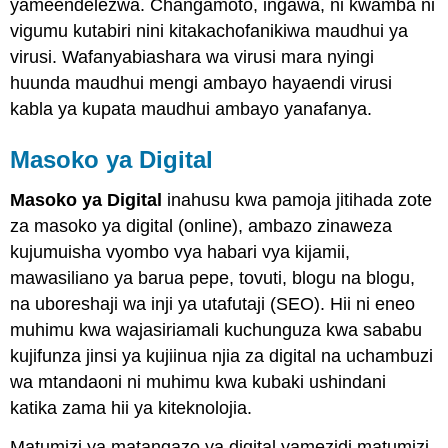
yameendelezwa. Changamoto, ingawa, ni kwamba ni
vigumu kutabiri nini kitakachofanikiwa maudhui ya
virusi. Wafanyabiashara wa virusi mara nyingi
huunda maudhui mengi ambayo hayaendi virusi
kabla ya kupata maudhui ambayo yanafanya.
Masoko ya Digital
Masoko ya Digital
inahusu kwa pamoja jitihada zote
za masoko ya digital (online), ambazo zinaweza
kujumuisha vyombo vya habari vya kijamii,
mawasiliano ya barua pepe, tovuti, blogu na blogu,
na uboreshaji wa inji ya utafutaji (SEO). Hii ni eneo
muhimu kwa wajasiriamali kuchunguza kwa sababu
kujifunza jinsi ya kujiinua njia za digital na uchambuzi
wa mtandaoni ni muhimu kwa kubaki ushindani
katika zama hii ya kiteknolojia.
Matumizi ya matangazo ya digital yamezidi matumizi