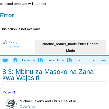
selected template will load here
Error
This action is not available.
chrome_reader_mode
Enter Reader
Mode
Expand/collapse global hierarchy
Home
Kiswahili
Kitabu: Entrepreneurs
8.3: Mbinu za Masoko na Zana
kwa Wajasiri
Page ID
Michael Laverty and Chris Littel et al.
OpenStax