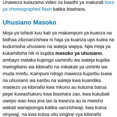
Unaweza kutazama video za baadhi ya makundi
bora
ya choreographed flash
katika biashara.
Uhusiano Masoko
Moja ya tofauti kuu kati ya makampuni ya kuanza na
bidhaa zilizoanzishwa ni haja ya kuanza-ups kulea na
kudumisha uhusiano na wateja wapya. Njia moja ya
kukamilisha hili ni kupitia
masoko ya uhusiano
,
ambayo inataka kujenga uaminifu wa wateja kupitia
mwingiliano wa kibinafsi na mikakati ya ushiriki wa
muda mrefu. Kampuni ndogo inaweza kujaribu kuwa
na uhusiano wa karibu na wateja kwa kuandika
maelezo ya kibinafsi kwa mkono au kutuma barua
pepe kuwashukuru kwa biashara zao, kwa kukubali
uwepo wao kwa jina lao la kwanza au la mwisho
wakati wanapoingia katika uanzishwaji, kwa kutoa
vinywaji, na kwa kutoa vitu vingine vya kibinafsi