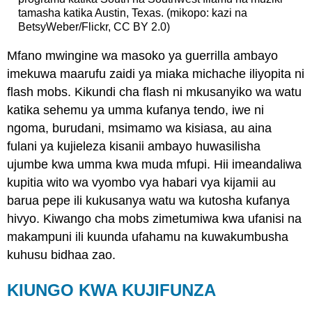
tamasha katika Austin, Texas. (mikopo: kazi na
BetsyWeber/Flickr, CC BY 2.0)
Mfano mwingine wa masoko ya guerrilla ambayo
imekuwa maarufu zaidi ya miaka michache iliyopita ni
flash mobs. Kikundi cha flash ni mkusanyiko wa watu
katika sehemu ya umma kufanya tendo, iwe ni
ngoma, burudani, msimamo wa kisiasa, au aina
fulani ya kujieleza kisanii ambayo huwasilisha
ujumbe kwa umma kwa muda mfupi. Hii imeandaliwa
kupitia wito wa vyombo vya habari vya kijamii au
barua pepe ili kukusanya watu wa kutosha kufanya
hivyo. Kiwango cha mobs zimetumiwa kwa ufanisi na
makampuni ili kuunda ufahamu na kuwakumbusha
kuhusu bidhaa zao.
KIUNGO KWA KUJIFUNZA