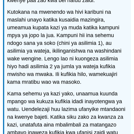
kwenye paa zao kwa bei nafuu zaidi.
Kutokana na mwenendo wa hivi karibuni na
maslahi unayo katika kusaidia mazingira,
umeamua kupata kazi ya muda katika kampuni
mpya ya jopo la jua. Kampuni hii ina sehemu
ndogo sana ya soko (chini ya asilimia 1), au
asilimia ya wateja, ikilinganishwa na washindani
wake wengine. Lengo lao ni kuongeza asilimia
hiyo hadi asilimia 2 ya jumla ya wateja kufikia
mwisho wa mwaka. Ili kufikia hilo, wamekuajiri
kama mratibu wao wa masoko.
Kama sehemu ya kazi yako, unaamua kuunda
mpango wa kukuza kufikia idadi inayotengwa ya
watu. Uendelezaji huu lazima ufanyike mtandaoni
na kwenye bajeti. Katika siku zako za kwanza za
kazi, unatafuta aina mbalimbali za matangazo
ambayo inaweza kufikia kwa ufanisi zaidi watu