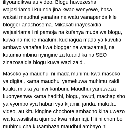
iliyoandikwa au video. Blogu huwezesha
wajasiriamali kuunda jina kwao wenyewe, hasa
wakati maudhui yanafaa na watu wanapenda kile
blogger anachosema. Mikakati inayosaidia
wajasiriamali ni pamoja na kufanya muda wa blogu,
kuwa na niche maalum, kuchagua mada ya kuvutia
ambayo yanafaa kwa blogger na watazamaji, na
kutumia mbinu nyingine za kuandika na SEO
zinazosaidia blogu kuwa wazi zaidi.
Masoko ya maudhui ni mada muhimu kwa masoko
ya digital, kama maudhui yamekuwa muhimu zaidi
katika miaka ya hivi karibuni. Maudhui yanaweza
kuonyeshwa kama hadithi, blogu, tovuti, machapisho
ya vyombo vya habari vya kijamii, jarida, makala,
video, au kitu kingine chochote ambacho kina uwezo
wa kuwasilisha ujumbe kwa mtumiaji. Hii ni chombo
muhimu cha kusambaza maudhui ambayo ni