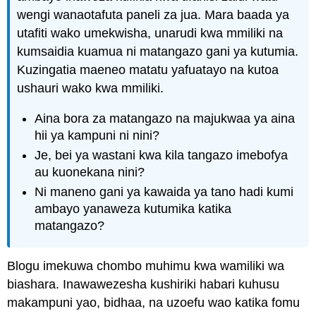
wengi wanaotafuta paneli za jua. Mara baada ya
utafiti wako umekwisha, unarudi kwa mmiliki na
kumsaidia kuamua ni matangazo gani ya kutumia.
Kuzingatia maeneo matatu yafuatayo na kutoa
ushauri wako kwa mmiliki.
Aina bora za matangazo na majukwaa ya aina
hii ya kampuni ni nini?
Je, bei ya wastani kwa kila tangazo imebofya
au kuonekana nini?
Ni maneno gani ya kawaida ya tano hadi kumi
ambayo yanaweza kutumika katika
matangazo?
Blogu imekuwa chombo muhimu kwa wamiliki wa
biashara. Inawawezesha kushiriki habari kuhusu
makampuni yao, bidhaa, na uzoefu wao katika fomu