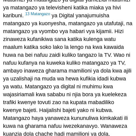
ya matangazo ya televisheni katika miaka ya hivi
13 Matangazo
karibuni.
ya Digital yanajumuisha
matangazo ya kuonyesha, matangazo ya utafutaji, na
matangazo ya vyombo vya habari vya kijamii. Hizi
zinaweza kufanikiwa sana katika kulenga watu
maalum katika soko lako la lengo na kwa kawaida
huwa na bei nafuu zaidi kuliko tangazo la TV. Wao ni
nafuu kufanya na kuweka kuliko matangazo ya TV,
ambayo inaweza gharama mamilioni ya dola kwa ajili
ya uzalishaji na muda wa hewa kufikia idadi kubwa
ya watu. Matangazo ya digital ni muhimu kwa
wajasiriamali kwa sababu ni njia bora ya kuelekeza
trafiki kwenye tovuti zao na kupata mabadiliko
kwenye bajeti. Haijalishi bajeti yako ni kubwa.
Matangazo haya yanaweza kununuliwa kimkakati ili
kuwa na gharama nafuu iwezekanavyo. Wanaweza
kuanzia dola chache hadi mamilioni ya dola,