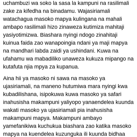
uchambuzi wa soko la sasa la kampuni na rasilimali
zake za kifedha na binadamu. Wajasiriamali
watachagua masoko mapya kulingana na mahali
ambapo rasilimali hizo zinaweza kutimiza mahitaji
yasiyotimizwa. Biashara nyingi ndogo zinahitaji
kuinua faida zao wanapoingia ndani ya maji mapya
na mandhari labda zaidi ya ushindani. Kuwa na
ufahamu wa mabadiliko unaweza kukuza mipango na
kutafuta njia mpya za kupanua.
Aina hii ya masoko ni sawa na masoko ya
ujasiriamali, na maneno hutumiwa mara nyingi kwa
kubadilishana, isipokuwa kuwa masoko ya safari
inahusisha makampuni yaliyopo yanaendelea kuunda
wakati masoko ya ujasiriamali pia inahusisha
makampuni mapya. Makampuni ambayo
yamefanikiwa kuchukua biashara zao katika masoko
mapya na kuendelea kuzunguka ili kuunda bidhaa