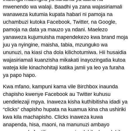
mwenendo wa walaji. Baadhi ya zana wajasiriamali
wanaweza kutumia kupata habari ni pamoja na
uchambuzi kutoka Facebook, Twitter, na Google,
pamoja na data ya mauzo ya ndani. Maelezo
yanaweza kujumuisha mapendekezo kwa brand moja
juu ya nyingine, maisha, tabia, mzunguko wa
ununuzi, na kiasi cha dola kilichotumiwa. Hii husaidia
wajasiriamali kuanzisha mikakati inayozingatia kutoa
wateja kile kinachohitaji katika jamii ya leo ya furaha
ya papo hapo.
Kwa mfano, kampuni kama vile Birchbox inaunda
chapisho kwenye Facebook au Twitter kuhusu
uendelezaji mpya. Inaweza kisha kuthibitisha idadi ya
“clicks” chapisho hupata na kuamua kina cha ushiriki
kwa kila machapisho. Clicks inaweza kuwa
anapenda, hisa, maoni, na manunuzi ambayo