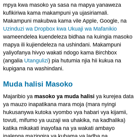
mpya kwa masoko ya sasa na mapya yanaweza
kufikiriwa kama makampuni ya ujasiriamali.
Makampuni makubwa kama vile Apple, Google, na
Uzinduzi wa Dropbox kwa Ukuaji wa Mafanikio
wameendelea kuendeleza bidhaa na kuingia masoko
mapya ili kujiendeleza na ushindani. Makampuni
yaliyofanya hivyo wakati ndogo kama Birchbox
(angalia
Utangulizi
) pia hutumia njia hii kukua na
kupigana na washindani.
Muda halisi Masoko
Majaribio ya
masoko ya muda halisi
ya kurejea data
ya mauzo inapatikana mara moja (mara nyingi
hukusanywa kutoka vyombo vya habari vya kijamii,
tovuti, mifumo ya uuzaji wa uhakika, na kadhalika)
katika mikakati inayofaa na ya wakati ambayo
inalenga mazingira ya kuhama ya ladha na