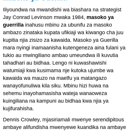
Iliyoundwa na mwandishi wa biashara na strategist
Jay Conrad Levinson mwaka 1984,
masoko ya
guerrilla
inahusu mbinu za ubunifu za masoko
ambazo zinataka kupata ufikiaji wa kiwango cha juu
kupitia njia zisizo za kawaida. Masoko ya Guerilla
mara nyingi inamaanisha kutengeneza aina fulani ya
tukio au mwingiliano ambao umeundwa ili kuvutia
tahadhari au bidhaa. Lengo ni kuwashawishi
watumiaji kwa kusimama nje kutoka ujumbe wa
kawaida wa mauzo na maelfu ya matangazo
wanayofunuliwa kila siku. Mbinu hizi huwa na
sehemu inayohamasisha wateja wanaoweza
kuingiliana na kampuni au bidhaa kwa njia ya
kujifurahisha.
Dennis Crowley, mjasiriamali mwenye serendipitous
ambaye alifundisha mwenyewe kuandika na ambaye