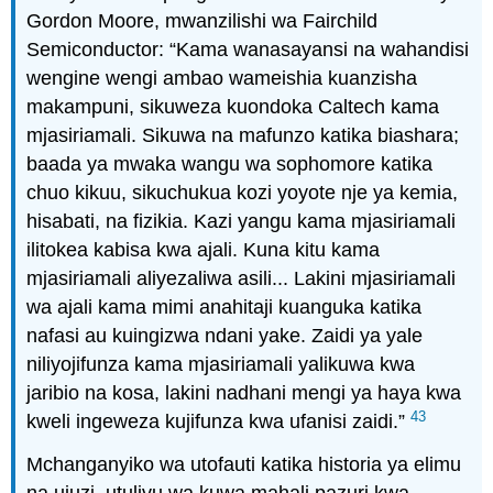
Gordon Moore, mwanzilishi wa Fairchild
Semiconductor: “Kama wanasayansi na wahandisi
wengine wengi ambao wameishia kuanzisha
makampuni, sikuweza kuondoka Caltech kama
mjasiriamali. Sikuwa na mafunzo katika biashara;
baada ya mwaka wangu wa sophomore katika
chuo kikuu, sikuchukua kozi yoyote nje ya kemia,
hisabati, na fizikia. Kazi yangu kama mjasiriamali
ilitokea kabisa kwa ajali. Kuna kitu kama
mjasiriamali aliyezaliwa asili... Lakini mjasiriamali
wa ajali kama mimi anahitaji kuanguka katika
nafasi au kuingizwa ndani yake. Zaidi ya yale
niliyojifunza kama mjasiriamali yalikuwa kwa
jaribio na kosa, lakini nadhani mengi ya haya kwa
43
kweli ingeweza kujifunza kwa ufanisi zaidi.”
Mchanganyiko wa utofauti katika historia ya elimu
na ujuzi, utulivu wa kuwa mahali pazuri kwa