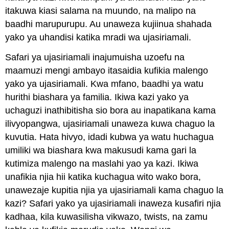
itakuwa kiasi salama na muundo, na malipo na
baadhi marupurupu. Au unaweza kujiinua shahada
yako ya uhandisi katika mradi wa ujasiriamali.
Safari ya ujasiriamali inajumuisha uzoefu na
maamuzi mengi ambayo itasaidia kufikia malengo
yako ya ujasiriamali. Kwa mfano, baadhi ya watu
hurithi biashara ya familia. Ikiwa kazi yako ya
uchaguzi inathibitisha sio bora au inapatikana kama
ilivyopangwa, ujasiriamali unaweza kuwa chaguo la
kuvutia. Hata hivyo, idadi kubwa ya watu huchagua
umiliki wa biashara kwa makusudi kama gari la
kutimiza malengo na maslahi yao ya kazi. Ikiwa
unafikia njia hii katika kuchagua wito wako bora,
unawezaje kupitia njia ya ujasiriamali kama chaguo la
kazi? Safari yako ya ujasiriamali inaweza kusafiri njia
kadhaa, kila kuwasilisha vikwazo, twists, na zamu