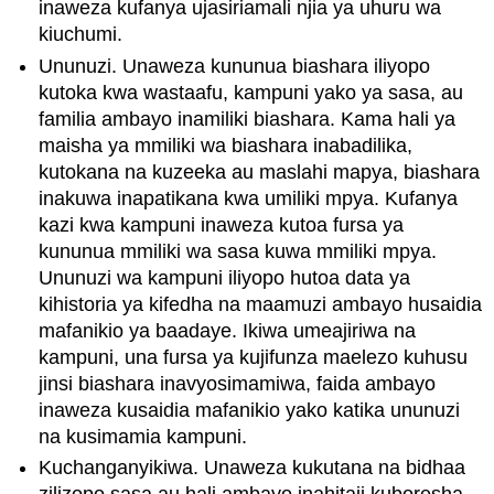
inaweza kufanya ujasiriamali njia ya uhuru wa
kiuchumi.
Ununuzi. Unaweza kununua biashara iliyopo
kutoka kwa wastaafu, kampuni yako ya sasa, au
familia ambayo inamiliki biashara. Kama hali ya
maisha ya mmiliki wa biashara inabadilika,
kutokana na kuzeeka au maslahi mapya, biashara
inakuwa inapatikana kwa umiliki mpya. Kufanya
kazi kwa kampuni inaweza kutoa fursa ya
kununua mmiliki wa sasa kuwa mmiliki mpya.
Ununuzi wa kampuni iliyopo hutoa data ya
kihistoria ya kifedha na maamuzi ambayo husaidia
mafanikio ya baadaye. Ikiwa umeajiriwa na
kampuni, una fursa ya kujifunza maelezo kuhusu
jinsi biashara inavyosimamiwa, faida ambayo
inaweza kusaidia mafanikio yako katika ununuzi
na kusimamia kampuni.
Kuchanganyikiwa. Unaweza kukutana na bidhaa