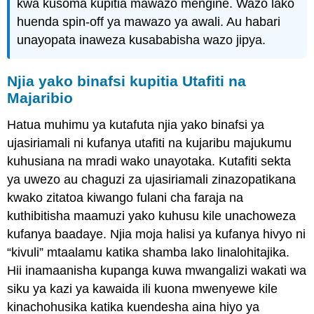
kwa kusoma kupitia mawazo mengine. Wazo lako
huenda spin-off ya mawazo ya awali. Au habari
unayopata inaweza kusababisha wazo jipya.
Njia yako binafsi kupitia Utafiti na
Majaribio
Hatua muhimu ya kutafuta njia yako binafsi ya
ujasiriamali ni kufanya utafiti na kujaribu majukumu
kuhusiana na mradi wako unayotaka. Kutafiti sekta
ya uwezo au chaguzi za ujasiriamali zinazopatikana
kwako zitatoa kiwango fulani cha faraja na
kuthibitisha maamuzi yako kuhusu kile unachoweza
kufanya baadaye. Njia moja halisi ya kufanya hivyo ni
“kivuli” mtaalamu katika shamba lako linalohitajika.
Hii inamaanisha kupanga kuwa mwangalizi wakati wa
siku ya kazi ya kawaida ili kuona mwenyewe kile
kinachohusika katika kuendesha aina hiyo ya