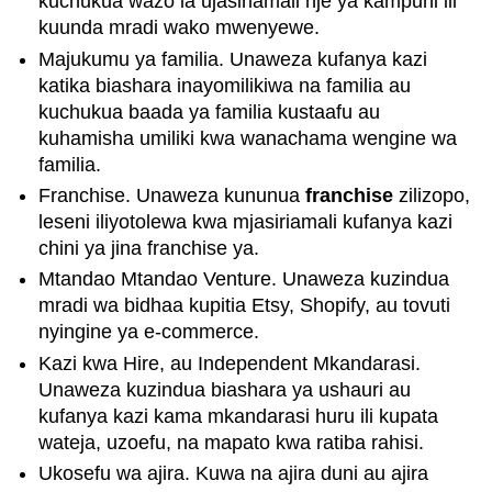
kuchukua wazo la ujasiriamali nje ya kampuni ili
kuunda mradi wako mwenyewe.
Majukumu ya familia. Unaweza kufanya kazi
katika biashara inayomilikiwa na familia au
kuchukua baada ya familia kustaafu au
kuhamisha umiliki kwa wanachama wengine wa
familia.
Franchise. Unaweza kununua
franchise
zilizopo,
leseni iliyotolewa kwa mjasiriamali kufanya kazi
chini ya jina franchise ya.
Mtandao Mtandao Venture. Unaweza kuzindua
mradi wa bidhaa kupitia Etsy, Shopify, au tovuti
nyingine ya e-commerce.
Kazi kwa Hire, au Independent Mkandarasi.
Unaweza kuzindua biashara ya ushauri au
kufanya kazi kama mkandarasi huru ili kupata
wateja, uzoefu, na mapato kwa ratiba rahisi.
Ukosefu wa ajira. Kuwa na ajira duni au ajira