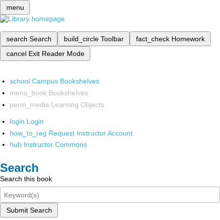
menu
search
Search
build_circle
Toolbar
fact_check
Homework
cancel
Exit Reader Mode
school
Campus Bookshelves
menu_book
Bookshelves
perm_media
Learning Objects
login
Login
how_to_reg
Request Instructor Account
hub
Instructor Commons
Search
Search this book
Submit Search