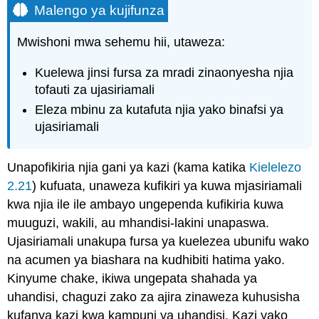
Malengo ya kujifunza
Mwishoni mwa sehemu hii, utaweza:
Kuelewa jinsi fursa za mradi zinaonyesha njia
tofauti za ujasiriamali
Eleza mbinu za kutafuta njia yako binafsi ya
ujasiriamali
Unapofikiria njia gani ya kazi (kama katika
Kielelezo
2.21
) kufuata, unaweza kufikiri ya kuwa mjasiriamali
kwa njia ile ile ambayo ungependa kufikiria kuwa
muuguzi, wakili, au mhandisi-lakini unapaswa.
Ujasiriamali unakupa fursa ya kuelezea ubunifu wako
na acumen ya biashara na kudhibiti hatima yako.
Kinyume chake, ikiwa ungepata shahada ya
uhandisi, chaguzi zako za ajira zinaweza kuhusisha
kufanya kazi kwa kampuni ya uhandisi. Kazi yako