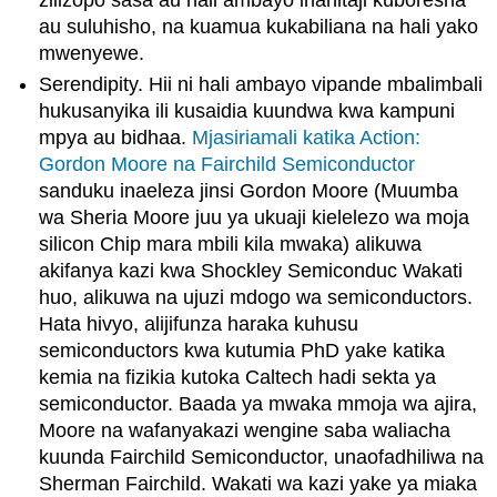
zilizopo sasa au hali ambayo inahitaji kuboresha
au suluhisho, na kuamua kukabiliana na hali yako
mwenyewe.
Serendipity. Hii ni hali ambayo vipande mbalimbali
hukusanyika ili kusaidia kuundwa kwa kampuni
mpya au bidhaa.
Mjasiriamali katika Action:
Gordon Moore na Fairchild Semiconductor
sanduku inaeleza jinsi Gordon Moore (Muumba
wa Sheria Moore juu ya ukuaji kielelezo wa moja
silicon Chip mara mbili kila mwaka) alikuwa
akifanya kazi kwa Shockley Semiconduc Wakati
huo, alikuwa na ujuzi mdogo wa semiconductors.
Hata hivyo, alijifunza haraka kuhusu
semiconductors kwa kutumia PhD yake katika
kemia na fizikia kutoka Caltech hadi sekta ya
semiconductor. Baada ya mwaka mmoja wa ajira,
Moore na wafanyakazi wengine saba waliacha
kuunda Fairchild Semiconductor, unaofadhiliwa na
Sherman Fairchild. Wakati wa kazi yake ya miaka