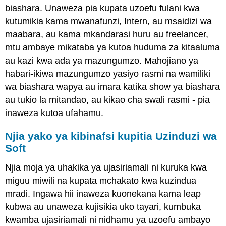
biashara. Unaweza pia kupata uzoefu fulani kwa
kutumikia kama mwanafunzi, Intern, au msaidizi wa
maabara, au kama mkandarasi huru au freelancer,
mtu ambaye mikataba ya kutoa huduma za kitaaluma
au kazi kwa ada ya mazungumzo. Mahojiano ya
habari-ikiwa mazungumzo yasiyo rasmi na wamiliki
wa biashara wapya au imara katika show ya biashara
au tukio la mitandao, au kikao cha swali rasmi - pia
inaweza kutoa ufahamu.
Njia yako ya kibinafsi kupitia Uzinduzi wa
Soft
Njia moja ya uhakika ya ujasiriamali ni kuruka kwa
miguu miwili na kupata mchakato kwa kuzindua
mradi. Ingawa hii inaweza kuonekana kama leap
kubwa au unaweza kujisikia uko tayari, kumbuka
kwamba ujasiriamali ni nidhamu ya uzoefu ambayo