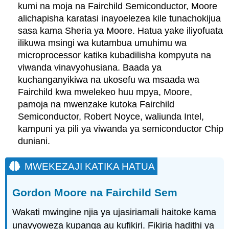
kumi na moja na Fairchild Semiconductor, Moore
alichapisha karatasi inayoelezea kile tunachokijua
sasa kama Sheria ya Moore. Hatua yake iliyofuata
ilikuwa msingi wa kutambua umuhimu wa
microprocessor katika kubadilisha kompyuta na
viwanda vinavyohusiana. Baada ya
kuchanganyikiwa na ukosefu wa msaada wa
Fairchild kwa mwelekeo huu mpya, Moore,
pamoja na mwenzake kutoka Fairchild
Semiconductor, Robert Noyce, waliunda Intel,
kampuni ya pili ya viwanda ya semiconductor Chip
duniani.
MWEKEZAJI KATIKA HATUA
Gordon Moore na Fairchild Sem
Wakati mwingine njia ya ujasiriamali haitoke kama
unavyoweza kupanga au kufikiri. Fikiria hadithi ya