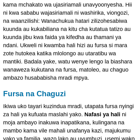
kama mchakato wa ujasiriamali unavyoonyesha. Hii
ni kwa sababu wajasiriamali ni washirika, viongozi,
na waanzilishi: Wanachukua hatari zilizohesabiwa
kuunda au kukabiliana na kitu cha kutatua tatizo au
kuunda jibu kwa faida ya kifedha au thamani ya
ndani. Ukweli ni kwamba hali hizi au fursa si mara
zote hutokea katika mlolongo au utaratibu wa
mantiki. Badala yake, watu wenye lengo la biashara
wanaweza kukutana na fursa, matoleo, au chaguo
ambazo husababisha mradi mpya.
Fursa na Chaguzi
Ikiwa uko tayari kuzindua mradi, utapata fursa nyingi
za hali ya kufuata maslahi yako.
Nafasi ya hali
ni
moja ambayo inakuwa inapatikana, kulingana na
mambo kama vile mahali unafanya kazi, majukumu
yako ya familia, wazo lako au uvumbuzi, usemi wako