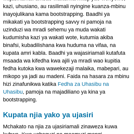
kazi, uhusiano, au rasilimali nyingine kuanza-mbinu
inayojulikana kama bootstrapping. Baadhi ya
mikakati ya bootstrapping savvy ni pamoja na
uzinduzi wa mradi sehemu ya muda wakati
kudumisha kazi ya wakati wote, kutumia akiba
binafsi, kubadilishana kwa huduma na vifaa, na
kupata amri kabla. Baadhi ya wajasiriamali kutafuta
msaada wa kifedha kwa ajili ya mradi wao kupitia
fedha kutoka kwa wawekezaji malaika, mabepari, au
mikopo ya jadi au madeni. Faida na hasara za mbinu
hizi zinafunikwa katika
Fedha za Uhasibu na
Uhasibu
, pamoja na majadiliano ya kina ya
bootstrapping.
Kupata njia yako ya ujasiri
Mchakato na njia za ujasiriamali zinaweza kuwa