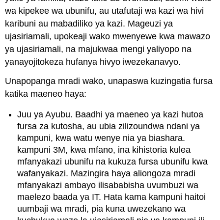
wa kipekee wa ubunifu, au utafutaji wa kazi wa hivi
karibuni au mabadiliko ya kazi. Mageuzi ya
ujasiriamali, upokeaji wako mwenyewe kwa mawazo
ya ujasiriamali, na majukwaa mengi yaliyopo na
yanayojitokeza hufanya hivyo iwezekanavyo.
Unapopanga mradi wako, unapaswa kuzingatia fursa
katika maeneo haya:
Juu ya Ayubu. Baadhi ya maeneo ya kazi hutoa
fursa za kutosha, au ubia zilizoundwa ndani ya
kampuni, kwa watu wenye nia ya biashara.
kampuni 3M, kwa mfano, ina kihistoria kulea
mfanyakazi ubunifu na kukuza fursa ubunifu kwa
wafanyakazi. Mazingira haya aliongoza mradi
mfanyakazi ambayo ilisababisha uvumbuzi wa
maelezo baada ya IT. Hata kama kampuni haitoi
uumbaji wa mradi, pia kuna uwezekano wa