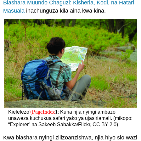
Biashara Muundo Chaguzi: Kisheria, Kodi, na Hatari
Masuala
inachunguza kila aina kwa kina.
\PageIndex
1
Kielelezo
: Kuna njia nyingi ambazo
\PageIndex
1
unaweza kuchukua safari yako ya ujasiriamali. (mikopo:
“Explorer” na Sakeeb Sabakka/Flickr, CC BY 2.0)
Kwa biashara nyingi zilizoanzishwa, njia hiyo sio wazi