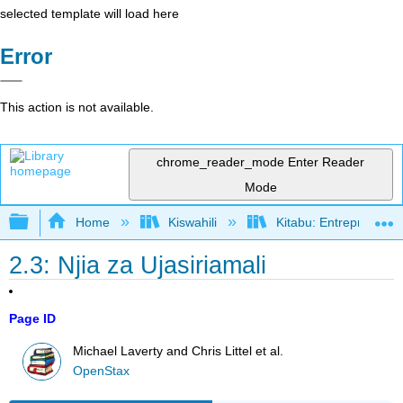
selected template will load here
Error
This action is not available.
chrome_reader_mode
Enter Reader
Mode
Expand/collapse global hierarchy
Home
Kiswahili
Kitabu: Entrepreneurs
2.3: Njia za Ujasiriamali
Page ID
Michael Laverty and Chris Littel et al.
OpenStax