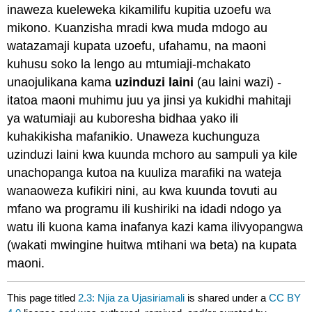
inaweza kueleweka kikamilifu kupitia uzoefu wa
mikono. Kuanzisha mradi kwa muda mdogo au
watazamaji kupata uzoefu, ufahamu, na maoni
kuhusu soko la lengo au mtumiaji-mchakato
unaojulikana kama
uzinduzi laini
(au laini wazi) -
itatoa maoni muhimu juu ya jinsi ya kukidhi mahitaji
ya watumiaji au kuboresha bidhaa yako ili
kuhakikisha mafanikio. Unaweza kuchunguza
uzinduzi laini kwa kuunda mchoro au sampuli ya kile
unachopanga kutoa na kuuliza marafiki na wateja
wanaoweza kufikiri nini, au kwa kuunda tovuti au
mfano wa programu ili kushiriki na idadi ndogo ya
watu ili kuona kama inafanya kazi kama ilivyopangwa
(wakati mwingine huitwa mtihani wa beta) na kupata
maoni.
This page titled
2.3: Njia za Ujasiriamali
is shared under a
CC BY