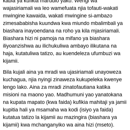
kabla ya kufikia marudio yako. Wengi wa
wajasiriamali wa leo wamefuata njia tofauti-wakati
mwingine kawaida, wakati mwingine si-ambazo
zimesababisha kuundwa kwa miundo mbalimbali ya
biashara inayoendana na roho ya kila mjasiriamali.
Biashara hizi ni pamoja na mifano ya biashara
iliyoanzishwa au ilichukuliwa ambayo ilikutana na
haja, kutatuliwa tatizo, au kuendeleza ufumbuzi wa
kijamii.
Bila kujali aina ya mradi wa ujasiriamali unayoweza
kuchagua, njia nyingi zinaweza kukupeleka kwenye
lengo lako. Aina za mradi zinatofautiana katika
misioni na maono yao. Madhumuni yao yanatokana
na kupata mapato (kwa faida) kufikia mahitaji ya jamii
kupitia hali ya msamaha wa kodi (isiyo ya faida)
kutatua tatizo la kijamii au mazingira (biashara ya
kijamii) kwa mchanganyiko wa aina hizi (mseto).