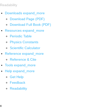
Readability
Downloads
expand_more
Download Page (PDF)
Download Full Book (PDF)
Resources
expand_more
Periodic Table
Physics Constants
Scientific Calculator
Reference
expand_more
Reference & Cite
Tools
expand_more
Help
expand_more
Get Help
Feedback
Readability
x