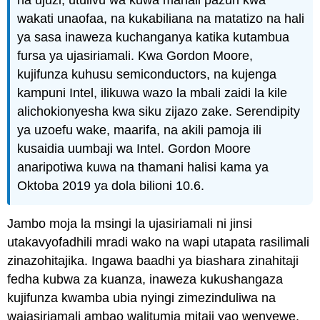
wakati unaofaa, na kukabiliana na matatizo na hali
ya sasa inaweza kuchanganya katika kutambua
fursa ya ujasiriamali. Kwa Gordon Moore,
kujifunza kuhusu semiconductors, na kujenga
kampuni Intel, ilikuwa wazo la mbali zaidi la kile
alichokionyesha kwa siku zijazo zake. Serendipity
ya uzoefu wake, maarifa, na akili pamoja ili
kusaidia uumbaji wa Intel. Gordon Moore
anaripotiwa kuwa na thamani halisi kama ya
Oktoba 2019 ya dola bilioni 10.6.
Jambo moja la msingi la ujasiriamali ni jinsi
utakavyofadhili mradi wako na wapi utapata rasilimali
zinazohitajika. Ingawa baadhi ya biashara zinahitaji
fedha kubwa za kuanza, inaweza kukushangaza
kujifunza kwamba ubia nyingi zimezinduliwa na
wajasiriamali ambao walitumia mitaji yao wenyewe,