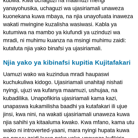
kubwa. Kwa uchaguzi na maamuzi mengi
yanayohusika, uchaguzi wa ujasiriamali unaweza
kuonekana kuwa mbaya, na njia unayofuata inaweza
wakati mwingine kuzalisha wasiwasi. Kabla ya
kutumiwa na mambo ya kiufundi ya uzinduzi wa
mradi, ni muhimu kuanza na msingi muhimu zaidi:
kutafuta njia yako binafsi ya ujasiriamali.
Njia yako ya kibinafsi kupitia Kujitafakari
Uamuzi wako wa kuzindua mradi haupaswi
kuchukuliwa kidogo. Ujasiriamali unahitaji nishati
nyingi, ujuzi wa kufanya maamuzi, ushujaa, na
kubadilika. Unapofikiria ujasiriamali kama kazi,
unapaswa kukamilisha baadhi ya kutafakari ili ujue
jinsi, kwa nini, na wakati ujasiriamali unaweza kuwa
njia sahihi ya kitaaluma kwako. Kwa mfano, kama utu
wako ni introverted-yaani, mara nyingi hupata kuwa