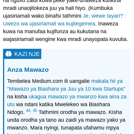
na nguvu zaidi kuwa peke yake-unaweza kufikiria
mradi unaojitokeza juu ya hali hiyo. (Kumbuka
ujasiriamali wako binafsi tathmini
Je, wewe tayari? :
Uwezo wa ujasiriamali wa kujitegemea
. Inaweza
kuwa na manufaa kujifunza au kukutana na
wajasiriamali wengine kwa mradi unayopata kuvutia.
KAZI NJE
Anza Mawazo
Tembelea Medium.com ili uangalie
makala hii ya
“Mawazo ya Biashara ya Juu ya 10 kwa Startups”
na kisha
ukagua mawazo ya mwanzo kwa aina za
utu
wa ndani katika Mwelekeo wa Biashara
44
,
45
Ndogo.
Tathmini orodha ya mawazo. Kisha
unda orodha ya tano au zaidi ya mawazo yako ya
mwanzo. Mara nyingi, tunapata ufahamu mpya