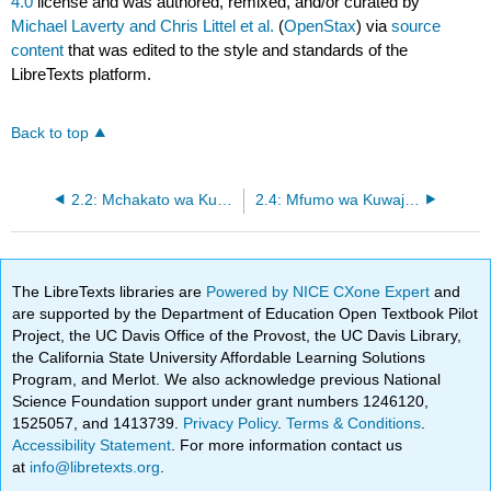
4.0
license and was authored, remixed, and/or curated by
Michael Laverty and Chris Littel et al.
(
OpenStax
) via
source
content
that was edited to the style and standards of the
LibreTexts platform.
Back to top
2.2: Mchakato wa Kuwa Mjasiriamali
2.4: Mfumo wa Kuwajulisha Njia yako ya Ujasiriamali
The LibreTexts libraries are
Powered by NICE CXone Expert
and
are supported by the Department of Education Open Textbook Pilot
Project, the UC Davis Office of the Provost, the UC Davis Library,
the California State University Affordable Learning Solutions
Program, and Merlot. We also acknowledge previous National
Science Foundation support under grant numbers 1246120,
1525057, and 1413739.
Privacy Policy
.
Terms & Conditions
.
Accessibility Statement
. For more information contact us
at
info@libretexts.org
.