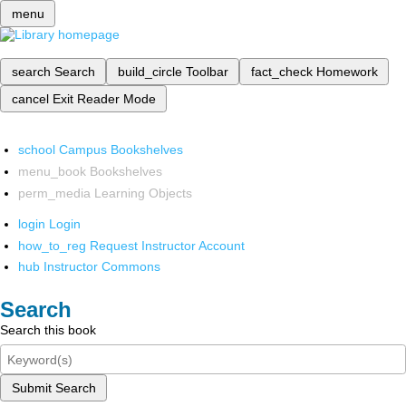
menu
search
Search
build_circle
Toolbar
fact_check
Homework
cancel
Exit Reader Mode
school
Campus Bookshelves
menu_book
Bookshelves
perm_media
Learning Objects
login
Login
how_to_reg
Request Instructor Account
hub
Instructor Commons
Search
Search this book
Submit Search