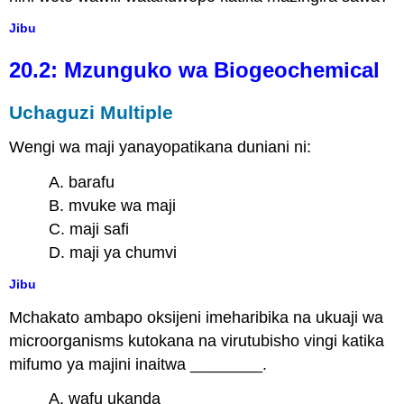
Jibu
20.2: Mzunguko wa Biogeochemical
Uchaguzi Multiple
Wengi wa maji yanayopatikana duniani ni:
A. barafu
B. mvuke wa maji
C. maji safi
D. maji ya chumvi
Jibu
Mchakato ambapo oksijeni imeharibika na ukuaji wa
microorganisms kutokana na virutubisho vingi katika
mifumo ya majini inaitwa ________.
A. wafu ukanda