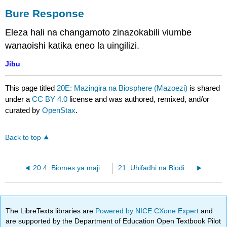
Bure Response
Eleza hali na changamoto zinazokabili viumbe
wanaoishi katika eneo la uingilizi.
Jibu
This page titled
20E: Mazingira na Biosphere (Mazoezi)
is shared
under a
CC BY 4.0
license and was authored, remixed, and/or
curated by
OpenStax
.
Back to top
20.4: Biomes ya majini na ya baharini
21: Uhifadhi na Biodiversity
The LibreTexts libraries are
Powered by NICE CXone Expert
and
are supported by the Department of Education Open Textbook Pilot