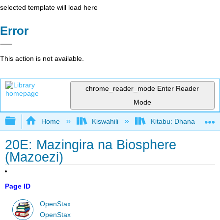
selected template will load here
Error
This action is not available.
chrome_reader_mode
Enter Reader
Mode
Expand/collapse global hierarchy
Home
Kiswahili
Kitabu: Dhana katika 
20E: Mazingira na Biosphere
(Mazoezi)
Page ID
OpenStax
OpenStax