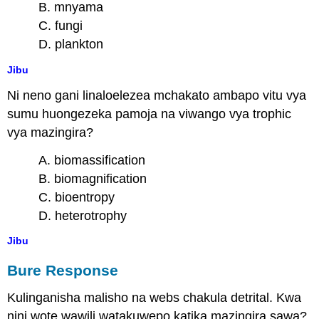
B. mnyama
C. fungi
D. plankton
Jibu
Ni neno gani linaloelezea mchakato ambapo vitu vya
sumu huongezeka pamoja na viwango vya trophic
vya mazingira?
A. biomassification
B. biomagnification
C. bioentropy
D. heterotrophy
Jibu
Bure Response
Kulinganisha malisho na webs chakula detrital. Kwa
nini wote wawili watakuwepo katika mazingira sawa?