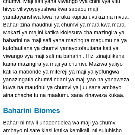
chumvi. Maji safi yana viwango vya chini vya vitu
hivyo vilivyoyeyushwa kwa sababu maji
yanatayarishwa kwa haraka kupitia uvukizi na mvua.
Bahari zina maudhui ya chumvi ya mara kwa mara.
Makazi ya majini katika kiolesura cha mazingira ya
baharini na maji safi yana mazingira magumu na ya
kutofautiana ya chumvi yanayotofautiana kati ya
viwango vya maji safi na baharini. Hizi zinajulikana
kama mazingira ya maji ya chumvi. Maziwa yaliyo
katika mabonde ya mifereji ya maji yaliyofungwa
yanazingatia chumvi ndani ya maji yao na yanaweza
kuwa na maudhui ya chumvi ya juu sana ambayo
aina chache tu na maalumu sana zinaweza kukaa.
Baharini Biomes
Bahari ni mwili unaoendelea wa maji ya chumvi
ambayo ni sare kiasi katika kemikali. Ni suluhisho