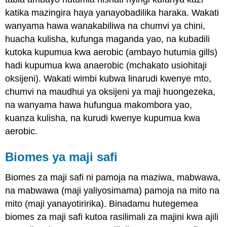
katika mazingira haya yanayobadilika haraka. Wakati
wanyama hawa wanakabiliwa na chumvi ya chini,
huacha kulisha, kufunga maganda yao, na kubadili
kutoka kupumua kwa aerobic (ambayo hutumia gills)
hadi kupumua kwa anaerobic (mchakato usiohitaji
oksijeni). Wakati wimbi kubwa linarudi kwenye mto,
chumvi na maudhui ya oksijeni ya maji huongezeka,
na wanyama hawa hufungua makombora yao,
kuanza kulisha, na kurudi kwenye kupumua kwa
aerobic.
Biomes ya maji safi
Biomes za maji safi ni pamoja na maziwa, mabwawa,
na mabwawa (maji yaliyosimama) pamoja na mito na
mito (maji yanayotiririka). Binadamu hutegemea
biomes za maji safi kutoa rasilimali za majini kwa ajili