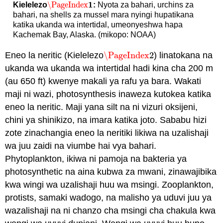
1
\PageIndex
Kielelezo
:
Nyota za bahari, urchins za
\PageIndex
1
bahari, na shells za mussel mara nyingi hupatikana
katika ukanda wa intertidal, umeonyeshwa hapa
Kachemak Bay, Alaska. (mikopo: NOAA)
Eneo la neritic (Kielelezo
\PageIndex
2
) linatokana na
\PageIndex
2
ukanda wa ukanda wa intertidal hadi kina cha 200 m
(au 650 ft) kwenye makali ya rafu ya bara. Wakati
maji ni wazi, photosynthesis inaweza kutokea katika
eneo la neritic. Maji yana silt na ni vizuri oksijeni,
chini ya shinikizo, na imara katika joto. Sababu hizi
zote zinachangia eneo la neritiki likiwa na uzalishaji
wa juu zaidi na viumbe hai vya bahari.
Phytoplankton, ikiwa ni pamoja na bakteria ya
photosynthetic na aina kubwa za mwani, zinawajibika
kwa wingi wa uzalishaji huu wa msingi. Zooplankton,
protists, samaki wadogo, na malisho ya uduvi juu ya
wazalishaji na ni chanzo cha msingi cha chakula kwa