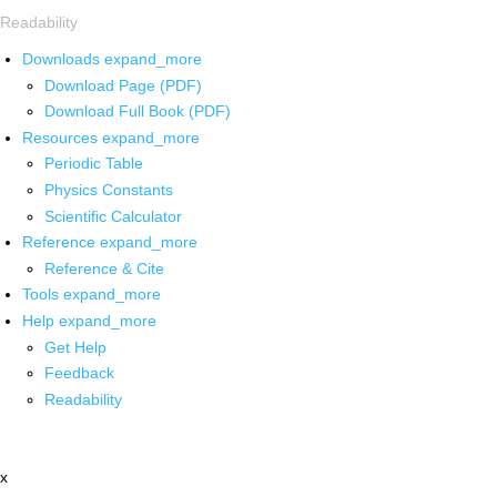
Readability
Downloads
expand_more
Download Page (PDF)
Download Full Book (PDF)
Resources
expand_more
Periodic Table
Physics Constants
Scientific Calculator
Reference
expand_more
Reference & Cite
Tools
expand_more
Help
expand_more
Get Help
Feedback
Readability
x