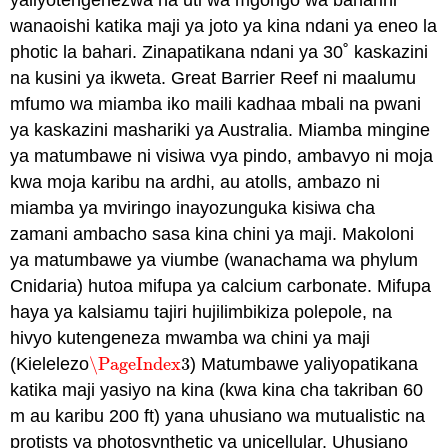
wanaoishi katika maji ya joto ya kina ndani ya eneo la
photic la bahari. Zinapatikana ndani ya 30˚ kaskazini
na kusini ya ikweta. Great Barrier Reef ni maalumu
mfumo wa miamba iko maili kadhaa mbali na pwani
ya kaskazini mashariki ya Australia. Miamba mingine
ya matumbawe ni visiwa vya pindo, ambavyo ni moja
kwa moja karibu na ardhi, au atolls, ambazo ni
miamba ya mviringo inayozunguka kisiwa cha
zamani ambacho sasa kina chini ya maji. Makoloni
ya matumbawe ya viumbe (wanachama wa phylum
Cnidaria) hutoa mifupa ya calcium carbonate. Mifupa
haya ya kalsiamu tajiri hujilimbikiza polepole, na
hivyo kutengeneza mwamba wa chini ya maji
(Kielelezo
\PageIndex
3
) Matumbawe yaliyopatikana
\PageIndex
3
katika maji yasiyo na kina (kwa kina cha takriban 60
m au karibu 200 ft) yana uhusiano wa mutualistic na
protists ya photosynthetic ya unicellular. Uhusiano