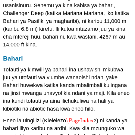
usanisinuru. Sehemu ya kina kabisa ya bahari,
Challenger Deep (katika Mariana Mariana, iko katika
Bahari ya Pasifiki ya magharibi), ni karibu 11,000 m
(karibu 6.8 mi) kirefu. Ili kutoa mtazamo juu ya kina
cha mfereji huu, bahari ni, kwa wastani, 4267 m au
14,000 ft kina.
Bahari
Tofauti ya kimwili ya bahari ina ushawishi mkubwa
juu ya utofauti wa viumbe wanaoishi ndani yake.
Bahari huwekwa katika kanda mbalimbali kulingana
na jinsi mwanga unavyofikia ndani ya maji. Kila eneo
ina kundi tofauti ya aina ilichukuliwa na hali ya
kibiotiki na abiotic hasa kwa eneo hilo.
Eneo la uingilizi (Kielelezo
\PageIndex
2
) ni kanda ya
\PageIndex
2
bahari iliyo karibu na ardhi. Kwa kila mzunguko wa