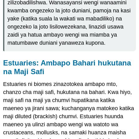
zilizobadilishwa. Wanasayansi wengi wanaamini
kwamba ongezeko la joto duniani, pamoja na kasi
yake (katika suala la wakati wa mabadiliko) na
ongezeko la joto lisilowezekana, linazidi usawa
zaidi ya hatua ambayo wengi wa miamba ya
matumbawe duniani yanaweza kupona.
Estuaries: Ambapo Bahari hukutana
na Maji Safi
Estuaries ni biomes zinazotokea ambapo mto,
chanzo cha maji safi, hukutana na bahari. Kwa hiyo,
maji safi na maji ya chumvi hupatikana katika
maeneo ya jirani sawa; kuchanganya matokeo katika
maji diluted (brackish) chumvi. Estuaries huunda
maeneo ya ulinzi ambapo wengi wa watoto wa
crustaceans, mollusks, na samaki huanza maisha