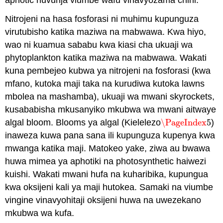
Nitrojeni na hasa fosforasi ni muhimu kupunguza
virutubisho katika maziwa na mabwawa. Kwa hiyo,
wao ni kuamua sababu kwa kiasi cha ukuaji wa
phytoplankton katika maziwa na mabwawa. Wakati
kuna pembejeo kubwa ya nitrojeni na fosforasi (kwa
mfano, kutoka maji taka na kurudiwa kutoka lawns
mbolea na mashamba), ukuaji wa mwani skyrockets,
kusababisha mkusanyiko mkubwa wa mwani aitwaye
algal bloom. Blooms ya algal (Kielelezo
\PageIndex
5
)
\PageIndex
5
inaweza kuwa pana sana ili kupunguza kupenya kwa
mwanga katika maji. Matokeo yake, ziwa au bwawa
huwa mimea ya aphotiki na photosynthetic haiwezi
kuishi. Wakati mwani hufa na kuharibika, kupungua
kwa oksijeni kali ya maji hutokea. Samaki na viumbe
vingine vinavyohitaji oksijeni huwa na uwezekano
mkubwa wa kufa.