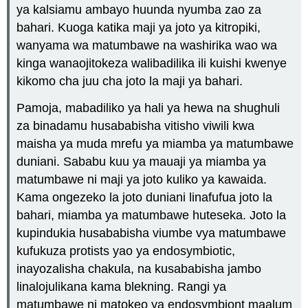
ya kalsiamu ambayo huunda nyumba zao za
bahari. Kuoga katika maji ya joto ya kitropiki,
wanyama wa matumbawe na washirika wao wa
kinga wanaojitokeza walibadilika ili kuishi kwenye
kikomo cha juu cha joto la maji ya bahari.
Pamoja, mabadiliko ya hali ya hewa na shughuli
za binadamu husababisha vitisho viwili kwa
maisha ya muda mrefu ya miamba ya matumbawe
duniani. Sababu kuu ya mauaji ya miamba ya
matumbawe ni maji ya joto kuliko ya kawaida.
Kama ongezeko la joto duniani linafufua joto la
bahari, miamba ya matumbawe huteseka. Joto la
kupindukia husababisha viumbe vya matumbawe
kufukuza protists yao ya endosymbiotic,
inayozalisha chakula, na kusababisha jambo
linalojulikana kama blekning. Rangi ya
matumbawe ni matokeo ya endosymbiont maalum