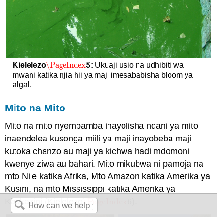
5
\PageIndex
Kielelezo
:
Ukuaji usio na udhibiti wa
\PageIndex
5
mwani katika njia hii ya maji imesababisha bloom ya
algal.
Mito na Mito
Mito na mito nyembamba inayolisha ndani ya mito
inaendelea kusonga miili ya maji inayobeba maji
kutoka chanzo au maji ya kichwa hadi mdomoni
kwenye ziwa au bahari. Mito mikubwa ni pamoja na
mto Nile katika Afrika, Mto Amazon katika Amerika ya
Kusini, na mto Mississippi katika Amerika ya
Kaskazini (Kielelezo
\PageIndex
6
).
\PageIndex
6