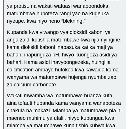
ya protist, na wakati wafuasi wanapoondoka,
matumbawe hupoteza rangi yao na kugeuka
nyeupe, kwa hiyo neno “blekning.”
Kupanda kwa viwango vya dioksidi kaboni ya
anga zaidi kutishia matumbawe kwa njia nyingine;
kama dioksidi kaboni inapasuka katika maji ya
bahari, inapunguza pH, hivyo kuongeza asidi ya
bahari. Kama asidi inavyoongezeka, huingilia
calcification ambayo hutokea kwa kawaida kama
wanyama wa matumbawe hujenga nyumba zao
za calcium carbonate.
Wakati mwamba wa matumbawe huanza kufa,
aina tofauti hupanda kama wanyama wanapoteza
chakula na makazi. Miamba ya matumbawe pia ni
maeneo muhimu ya utalii, hivyo kupungua kwa
miamba ya matumbawe kuna tishio kubwa kwa