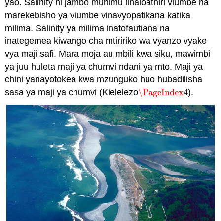
yao. Salinity ni jambo muhimu linaloathiri viumbe na
marekebisho ya viumbe vinavyopatikana katika
milima. Salinity ya milima inatofautiana na
inategemea kiwango cha mtiririko wa vyanzo vyake
vya maji safi. Mara moja au mbili kwa siku, mawimbi
ya juu huleta maji ya chumvi ndani ya mto. Maji ya
chini yanayotokea kwa mzunguko huo hubadilisha
sasa ya maji ya chumvi (Kielelezo
\PageIndex
4
).
\PageIndex
4