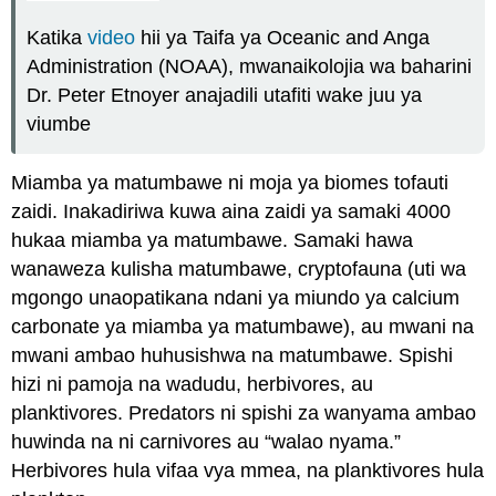
Katika
video
hii ya Taifa ya Oceanic and Anga
Administration (NOAA), mwanaikolojia wa baharini
Dr. Peter Etnoyer anajadili utafiti wake juu ya
viumbe
Miamba ya matumbawe ni moja ya biomes tofauti
zaidi. Inakadiriwa kuwa aina zaidi ya samaki 4000
hukaa miamba ya matumbawe. Samaki hawa
wanaweza kulisha matumbawe, cryptofauna (uti wa
mgongo unaopatikana ndani ya miundo ya calcium
carbonate ya miamba ya matumbawe), au mwani na
mwani ambao huhusishwa na matumbawe. Spishi
hizi ni pamoja na wadudu, herbivores, au
planktivores. Predators ni spishi za wanyama ambao
huwinda na ni carnivores au “walao nyama.”
Herbivores hula vifaa vya mmea, na planktivores hula