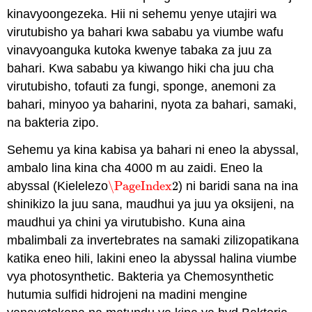
kinavyoongezeka. Hii ni sehemu yenye utajiri wa
virutubisho ya bahari kwa sababu ya viumbe wafu
vinavyoanguka kutoka kwenye tabaka za juu za
bahari. Kwa sababu ya kiwango hiki cha juu cha
virutubisho, tofauti za fungi, sponge, anemoni za
bahari, minyoo ya baharini, nyota za bahari, samaki,
na bakteria zipo.
Sehemu ya kina kabisa ya bahari ni eneo la abyssal,
ambalo lina kina cha 4000 m au zaidi. Eneo la
abyssal (Kielelezo
\PageIndex
2
) ni baridi sana na ina
\PageIndex
2
shinikizo la juu sana, maudhui ya juu ya oksijeni, na
maudhui ya chini ya virutubisho. Kuna aina
mbalimbali za invertebrates na samaki zilizopatikana
katika eneo hili, lakini eneo la abyssal halina viumbe
vya photosynthetic. Bakteria ya Chemosynthetic
hutumia sulfidi hidrojeni na madini mengine