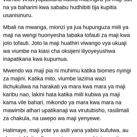
na ya baharini kwa sababu hudhibiti tija kupitia
usanisinuru.
Mbali na mwanga, mionzi ya jua hupunguza miili ya
maji na wengi huonyesha tabaka tofauti za maji kwa
joto tofauti. Joto la maji huathiri viwango vya ukuaji
wa viumbe na kiasi cha oksijeni iliyoyeyushwa
inapatikana kwa kupumua.
Mwendo wa maji pia ni muhimu katika biomes nyingi
za majini. Katika mito, viumbe lazima wazi
ilichukuliwa na harakati ya mara kwa mara ya maji
karibu nao, lakini hata katika miili kubwa ya maji
kama vile bahari, mikondo ya mara kwa mara na
mawimbi athari upatikanaji wa virutubisho, rasilimali
za chakula, na uwepo wa maji yenyewe.
Hatimaye, maji yote ya asili yana yabisi kufutwa, au