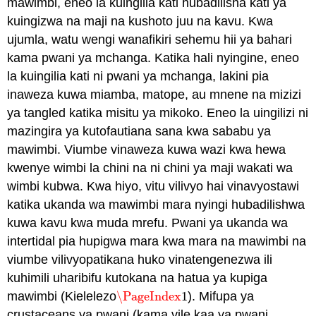
mawimbi, eneo la kuingilia kati hubadilisha kati ya
kuingizwa na maji na kushoto juu na kavu. Kwa
ujumla, watu wengi wanafikiri sehemu hii ya bahari
kama pwani ya mchanga. Katika hali nyingine, eneo
la kuingilia kati ni pwani ya mchanga, lakini pia
inaweza kuwa miamba, matope, au mnene na mizizi
ya tangled katika misitu ya mikoko. Eneo la uingilizi ni
mazingira ya kutofautiana sana kwa sababu ya
mawimbi. Viumbe vinaweza kuwa wazi kwa hewa
kwenye wimbi la chini na ni chini ya maji wakati wa
wimbi kubwa. Kwa hiyo, vitu vilivyo hai vinavyostawi
katika ukanda wa mawimbi mara nyingi hubadilishwa
kuwa kavu kwa muda mrefu. Pwani ya ukanda wa
intertidal pia hupigwa mara kwa mara na mawimbi na
viumbe vilivyopatikana huko vinatengenezwa ili
kuhimili uharibifu kutokana na hatua ya kupiga
mawimbi (Kielelezo
\PageIndex
1
). Mifupa ya
\PageIndex
1
crustaceans ya pwani (kama vile kaa ya pwani,