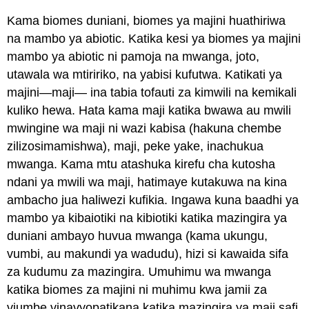
Kama biomes duniani, biomes ya majini huathiriwa
na mambo ya abiotic. Katika kesi ya biomes ya majini
mambo ya abiotic ni pamoja na mwanga, joto,
utawala wa mtiririko, na yabisi kufutwa. Katikati ya
majini—maji— ina tabia tofauti za kimwili na kemikali
kuliko hewa. Hata kama maji katika bwawa au mwili
mwingine wa maji ni wazi kabisa (hakuna chembe
zilizosimamishwa), maji, peke yake, inachukua
mwanga. Kama mtu atashuka kirefu cha kutosha
ndani ya mwili wa maji, hatimaye kutakuwa na kina
ambacho jua haliwezi kufikia. Ingawa kuna baadhi ya
mambo ya kibaiotiki na kibiotiki katika mazingira ya
duniani ambayo huvua mwanga (kama ukungu,
vumbi, au makundi ya wadudu), hizi si kawaida sifa
za kudumu za mazingira. Umuhimu wa mwanga
katika biomes za majini ni muhimu kwa jamii za
viumbe vinavyopatikana katika mazingira ya maji safi