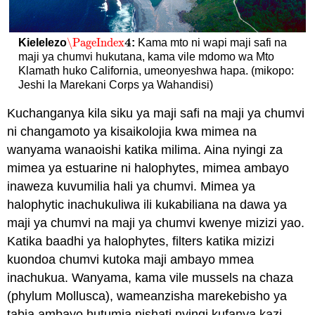
4
\PageIndex
Kielelezo
:
Kama mto ni wapi maji safi na
\PageIndex
4
maji ya chumvi hukutana, kama vile mdomo wa Mto
Klamath huko California, umeonyeshwa hapa. (mikopo:
Jeshi la Marekani Corps ya Wahandisi)
Kuchanganya kila siku ya maji safi na maji ya chumvi
ni changamoto ya kisaikolojia kwa mimea na
wanyama wanaoishi katika milima. Aina nyingi za
mimea ya estuarine ni halophytes, mimea ambayo
inaweza kuvumilia hali ya chumvi. Mimea ya
halophytic inachukuliwa ili kukabiliana na dawa ya
maji ya chumvi na maji ya chumvi kwenye mizizi yao.
Katika baadhi ya halophytes, filters katika mizizi
kuondoa chumvi kutoka maji ambayo mmea
inachukua. Wanyama, kama vile mussels na chaza
(phylum Mollusca), wameanzisha marekebisho ya
tabia ambayo hutumia nishati nyingi kufanya kazi