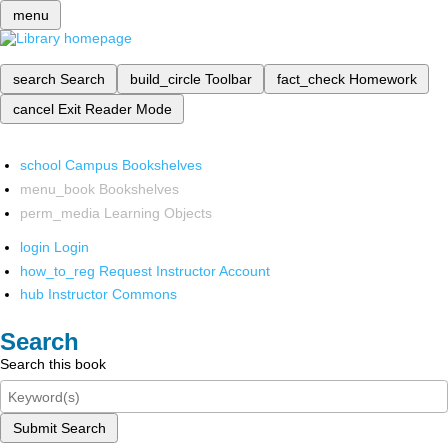
menu
search
Search
build_circle
Toolbar
fact_check
Homework
cancel
Exit Reader Mode
school
Campus Bookshelves
menu_book
Bookshelves
perm_media
Learning Objects
login
Login
how_to_reg
Request Instructor Account
hub
Instructor Commons
Search
Search this book
Submit Search