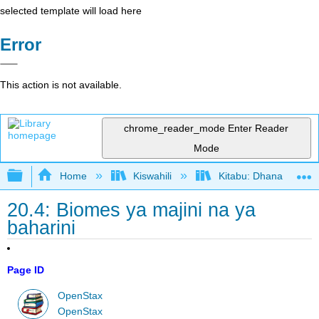
selected template will load here
Error
This action is not available.
chrome_reader_mode
Enter Reader
Mode
Expand/collapse global hierarchy
Home
Kiswahili
Kitabu: Dhana katika 
20.4: Biomes ya majini na ya
baharini
Page ID
OpenStax
OpenStax