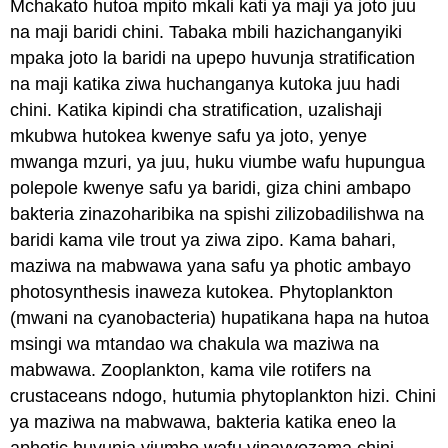
Mchakato hutoa mpito mkali kati ya maji ya joto juu
na maji baridi chini. Tabaka mbili hazichanganyiki
mpaka joto la baridi na upepo huvunja stratification
na maji katika ziwa huchanganya kutoka juu hadi
chini. Katika kipindi cha stratification, uzalishaji
mkubwa hutokea kwenye safu ya joto, yenye
mwanga mzuri, ya juu, huku viumbe wafu hupungua
polepole kwenye safu ya baridi, giza chini ambapo
bakteria zinazoharibika na spishi zilizobadilishwa na
baridi kama vile trout ya ziwa zipo. Kama bahari,
maziwa na mabwawa yana safu ya photic ambayo
photosynthesis inaweza kutokea. Phytoplankton
(mwani na cyanobacteria) hupatikana hapa na hutoa
msingi wa mtandao wa chakula wa maziwa na
mabwawa. Zooplankton, kama vile rotifers na
crustaceans ndogo, hutumia phytoplankton hizi. Chini
ya maziwa na mabwawa, bakteria katika eneo la
aphotic huvunja viumbe wafu vinavyozama chini.