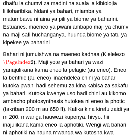
dhaifu la chumvi za madini na suala la kibiolojia
lililoharibika. Ndani ya bahari, miamba ya
matumbawe ni aina ya pili ya biome ya baharini.
Estuaries, maeneo ya pwani ambapo maji ya chumvi
na maji safi huchanganya, huunda biome ya tatu ya
kipekee ya baharini.
Bahari ni jumuishwa na maeneo kadhaa (Kielelezo
\PageIndex
2
). Maji yote ya bahari ya wazi
\PageIndex
2
yanajulikana kama eneo la pelagic (au eneo). Eneo
la benthic (au eneo) linaendelea chini ya bahari
kutoka pwani hadi sehemu za kina kabisa za sakafu
ya bahari. Kutoka kwenye uso hadi chini au kikomo
ambacho photosynthesis hutokea ni eneo la photic
(takriban 200 m au 650 ft). Katika kina kirefu zaidi ya
m 200, mwanga hauwezi kupenya; hivyo, hii
inajulikana kama eneo la aphotiki. Wengi wa bahari
ni aphotiki na hauna mwanga wa kutosha kwa