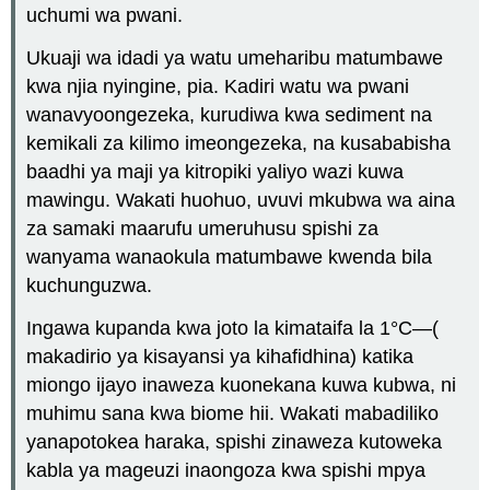
uchumi wa pwani.
Ukuaji wa idadi ya watu umeharibu matumbawe
kwa njia nyingine, pia. Kadiri watu wa pwani
wanavyoongezeka, kurudiwa kwa sediment na
kemikali za kilimo imeongezeka, na kusababisha
baadhi ya maji ya kitropiki yaliyo wazi kuwa
mawingu. Wakati huohuo, uvuvi mkubwa wa aina
za samaki maarufu umeruhusu spishi za
wanyama wanaokula matumbawe kwenda bila
kuchunguzwa.
Ingawa kupanda kwa joto la kimataifa la 1°C—(
makadirio ya kisayansi ya kihafidhina) katika
miongo ijayo inaweza kuonekana kuwa kubwa, ni
muhimu sana kwa biome hii. Wakati mabadiliko
yanapotokea haraka, spishi zinaweza kutoweka
kabla ya mageuzi inaongoza kwa spishi mpya