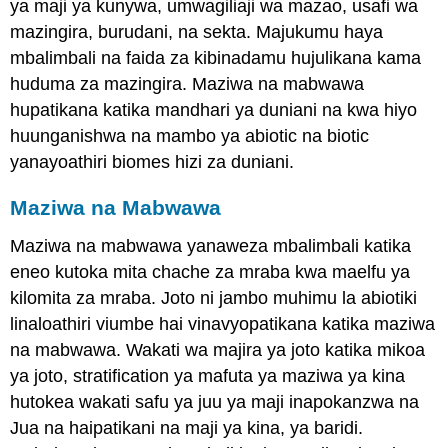
ya maji ya kunywa, umwagiliaji wa mazao, usafi wa
mazingira, burudani, na sekta. Majukumu haya
mbalimbali na faida za kibinadamu hujulikana kama
huduma za mazingira. Maziwa na mabwawa
hupatikana katika mandhari ya duniani na kwa hiyo
huunganishwa na mambo ya abiotic na biotic
yanayoathiri biomes hizi za duniani.
Maziwa na Mabwawa
Maziwa na mabwawa yanaweza mbalimbali katika
eneo kutoka mita chache za mraba kwa maelfu ya
kilomita za mraba. Joto ni jambo muhimu la abiotiki
linaloathiri viumbe hai vinavyopatikana katika maziwa
na mabwawa. Wakati wa majira ya joto katika mikoa
ya joto, stratification ya mafuta ya maziwa ya kina
hutokea wakati safu ya juu ya maji inapokanzwa na
Jua na haipatikani na maji ya kina, ya baridi.