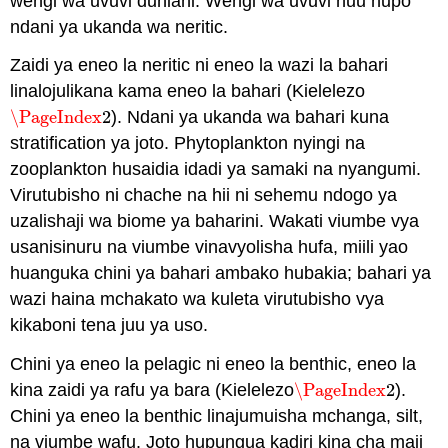
wengi wa uvuvi duniani. Wengi wa uvuvi huu hupo
ndani ya ukanda wa neritic.
Zaidi ya eneo la neritic ni eneo la wazi la bahari
linalojulikana kama eneo la bahari (Kielelezo
\PageIndex
2
). Ndani ya ukanda wa bahari kuna
\PageIndex
2
stratification ya joto. Phytoplankton nyingi na
zooplankton husaidia idadi ya samaki na nyangumi.
Virutubisho ni chache na hii ni sehemu ndogo ya
uzalishaji wa biome ya baharini. Wakati viumbe vya
usanisinuru na viumbe vinavyolisha hufa, miili yao
huanguka chini ya bahari ambako hubakia; bahari ya
wazi haina mchakato wa kuleta virutubisho vya
kikaboni tena juu ya uso.
Chini ya eneo la pelagic ni eneo la benthic, eneo la
kina zaidi ya rafu ya bara (Kielelezo
\PageIndex
2
).
\PageIndex
2
Chini ya eneo la benthic linajumuisha mchanga, silt,
na viumbe wafu. Joto hupungua kadiri kina cha maji