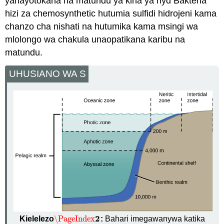
yanayotokana na matundu ya kina ya hyd Bakteria
hizi za chemosynthetic hutumia sulfidi hidrojeni kama
chanzo cha nishati na hutumika kama msingi wa
mlolongo wa chakula unaopatikana karibu na
matundu.
UHUSIANO WA S
2
\PageIndex
Kielelezo
:
Bahari imegawanywa katika
\PageIndex
2