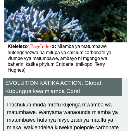
3
\PageIndex
Kielelezo
:
Miamba ya matumbawe
\PageIndex
3
hutengenezwa na mifupa ya calcium carbonate ya
viumbe vya matumbawe, ambayo ni mgongo wa
baharini katika phylum Cnidaria. (mikopo: Terry
Hughes)
EVOLUTION KATIKA ACTION: Global
Kupungua kwa miamba Coral
Inachukua muda mrefu kujenga mwamba wa
matumbawe. Wanyama wanaounda miamba ya
matumbawe hufanya hivyo zaidi ya maelfu ya
miaka, wakiendelea kuweka polepole carbonate