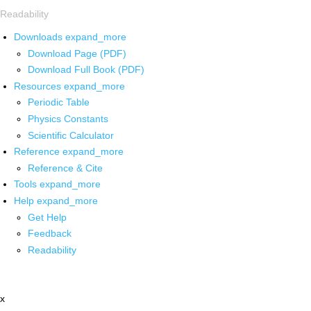
Readability
Downloads
expand_more
Download Page (PDF)
Download Full Book (PDF)
Resources
expand_more
Periodic Table
Physics Constants
Scientific Calculator
Reference
expand_more
Reference & Cite
Tools
expand_more
Help
expand_more
Get Help
Feedback
Readability
x