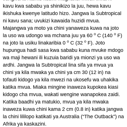
kavu kwa sababu ya shinikizo la juu, hewa kavu
ikishuka kwenye latitudo hizo. Jangwa la Subtropical
ni kavu sana; uvukizi kawaida huzidi mvua.
Majangwa ya moto ya chini yanaweza kuwa na joto
o
o
la uso wa udongo wa mchana juu ya 60
C (140
F)
o
o
na joto la usiku linakaribia 0
C (32
F). Joto
hupungua hadi sasa kwa sababu kuna mvuke mdogo
wa maji hewani ili kuzuia baridi ya mionzi ya uso wa
ardhi. Jangwa la Subtropical lina sifa ya mvua ya
chini ya kila mwaka ya chini ya cm 30 (12 in) na
tofauti kidogo ya kila mwezi na ukosefu wa uhakika
katika mvua. Miaka mingine inaweza kupokea kiasi
kidogo cha mvua, wakati wengine wanapokea zaidi.
Katika baadhi ya matukio, mvua ya kila mwaka
inaweza kuwa chini kama 2 cm (0.8 in) katika jangwa
la chini lililopo katikati ya Australia (“The Outback”) na
Afrika ya kaskazini.