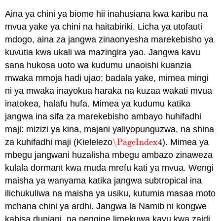
Aina ya chini ya biome hii inahusiana kwa karibu na
mvua yake ya chini na haitabiriki. Licha ya utofauti
mdogo, aina za jangwa zinaonyesha marekebisho ya
kuvutia kwa ukali wa mazingira yao. Jangwa kavu
sana hukosa uoto wa kudumu unaoishi kuanzia
mwaka mmoja hadi ujao; badala yake, mimea mingi
ni ya mwaka inayokua haraka na kuzaa wakati mvua
inatokea, halafu hufa. Mimea ya kudumu katika
jangwa ina sifa za marekebisho ambayo huhifadhi
maji: mizizi ya kina, majani yaliyopunguzwa, na shina
za kuhifadhi maji (Kielelezo
\PageIndex
4
). Mimea ya
\PageIndex
4
mbegu jangwani huzalisha mbegu ambazo zinaweza
kulala dormant kwa muda mrefu kati ya mvua. Wengi
maisha ya wanyama katika jangwa subtropical ina
ilichukuliwa na maisha ya usiku, kutumia masaa moto
mchana chini ya ardhi. Jangwa la Namib ni kongwe
kabisa duniani, na pengine limekuwa kavu kwa zaidi