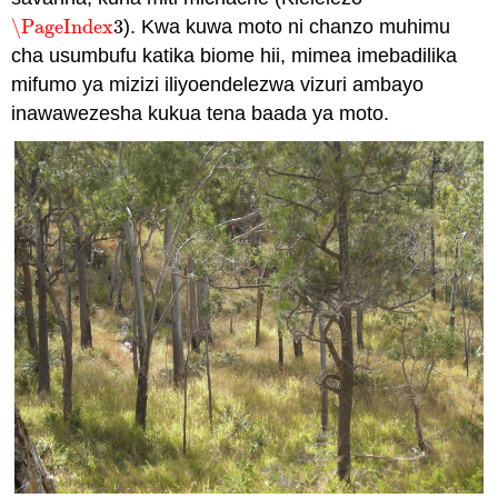
\PageIndex
3
). Kwa kuwa moto ni chanzo muhimu
\PageIndex
3
cha usumbufu katika biome hii, mimea imebadilika
mifumo ya mizizi iliyoendelezwa vizuri ambayo
inawawezesha kukua tena baada ya moto.