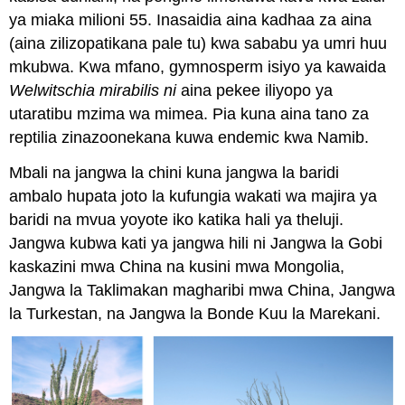
ya miaka milioni 55. Inasaidia aina kadhaa za aina
(aina zilizopatikana pale tu) kwa sababu ya umri huu
mkubwa. Kwa mfano, gymnosperm isiyo ya kawaida
Welwitschia mirabilis ni
aina pekee iliyopo ya
utaratibu mzima wa mimea. Pia kuna aina tano za
reptilia zinazoonekana kuwa endemic kwa Namib.
Mbali na jangwa la chini kuna jangwa la baridi
ambalo hupata joto la kufungia wakati wa majira ya
baridi na mvua yoyote iko katika hali ya theluji.
Jangwa kubwa kati ya jangwa hili ni Jangwa la Gobi
kaskazini mwa China na kusini mwa Mongolia,
Jangwa la Taklimakan magharibi mwa China, Jangwa
la Turkestan, na Jangwa la Bonde Kuu la Marekani.