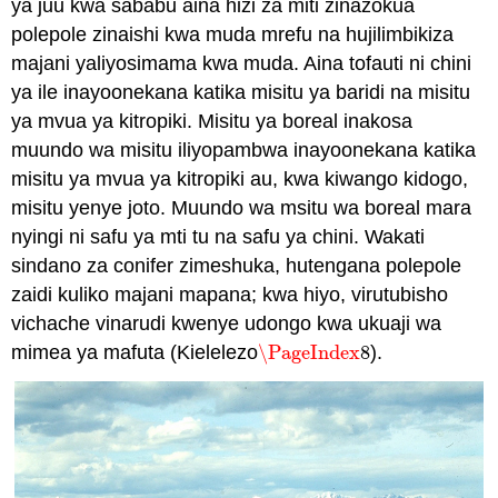
ya juu kwa sababu aina hizi za miti zinazokua
polepole zinaishi kwa muda mrefu na hujilimbikiza
majani yaliyosimama kwa muda. Aina tofauti ni chini
ya ile inayoonekana katika misitu ya baridi na misitu
ya mvua ya kitropiki. Misitu ya boreal inakosa
muundo wa misitu iliyopambwa inayoonekana katika
misitu ya mvua ya kitropiki au, kwa kiwango kidogo,
misitu yenye joto. Muundo wa msitu wa boreal mara
nyingi ni safu ya mti tu na safu ya chini. Wakati
sindano za conifer zimeshuka, hutengana polepole
zaidi kuliko majani mapana; kwa hiyo, virutubisho
vichache vinarudi kwenye udongo kwa ukuaji wa
mimea ya mafuta (Kielelezo
\PageIndex
8
).
\PageIndex
8