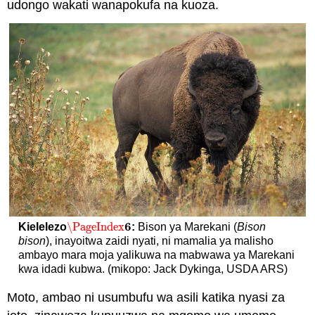
udongo wakati wanapokufa na kuoza.
6
\PageIndex
Kielelezo
:
Bison ya Marekani (
Bison
\PageIndex
6
bison
), inayoitwa zaidi nyati, ni mamalia ya malisho
ambayo mara moja yalikuwa na mabwawa ya Marekani
kwa idadi kubwa. (mikopo: Jack Dykinga, USDA ARS)
Moto, ambao ni usumbufu wa asili katika nyasi za