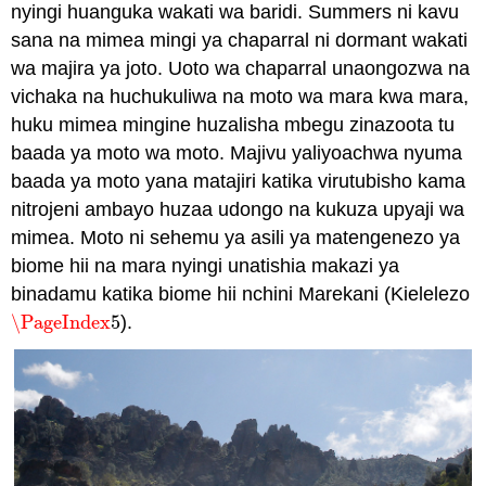
nyingi huanguka wakati wa baridi. Summers ni kavu
sana na mimea mingi ya chaparral ni dormant wakati
wa majira ya joto. Uoto wa chaparral unaongozwa na
vichaka na huchukuliwa na moto wa mara kwa mara,
huku mimea mingine huzalisha mbegu zinazoota tu
baada ya moto wa moto. Majivu yaliyoachwa nyuma
baada ya moto yana matajiri katika virutubisho kama
nitrojeni ambayo huzaa udongo na kukuza upyaji wa
mimea. Moto ni sehemu ya asili ya matengenezo ya
biome hii na mara nyingi unatishia makazi ya
binadamu katika biome hii nchini Marekani (Kielelezo
\PageIndex
5
).
\PageIndex
5