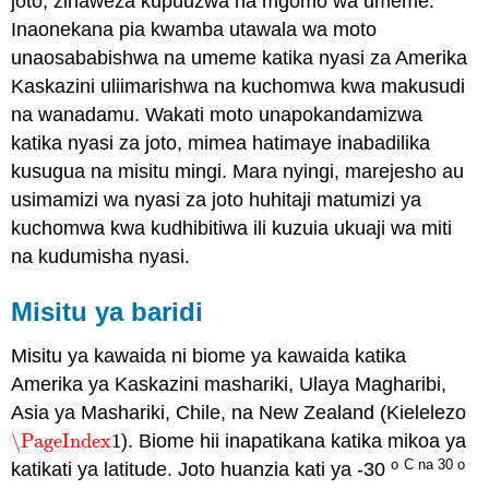
joto, zinaweza kupuuzwa na mgomo wa umeme.
Inaonekana pia kwamba utawala wa moto
unaosababishwa na umeme katika nyasi za Amerika
Kaskazini uliimarishwa na kuchomwa kwa makusudi
na wanadamu. Wakati moto unapokandamizwa
katika nyasi za joto, mimea hatimaye inabadilika
kusugua na misitu mingi. Mara nyingi, marejesho au
usimamizi wa nyasi za joto huhitaji matumizi ya
kuchomwa kwa kudhibitiwa ili kuzuia ukuaji wa miti
na kudumisha nyasi.
Misitu ya baridi
Misitu ya kawaida ni biome ya kawaida katika
Amerika ya Kaskazini mashariki, Ulaya Magharibi,
Asia ya Mashariki, Chile, na New Zealand (Kielelezo
\PageIndex
1
). Biome hii inapatikana katika mikoa ya
\PageIndex
1
o
C na 30 o
katikati ya latitude. Joto huanzia kati ya -30