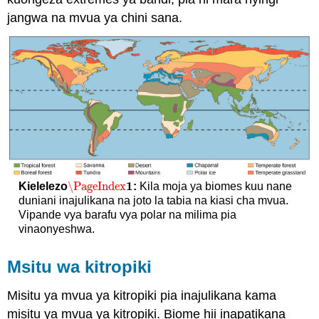
jangwa na mvua ya chini sana.
1
\PageIndex
Kielelezo
:
Kila moja ya biomes kuu nane
\PageIndex
1
duniani inajulikana na joto la tabia na kiasi cha mvua.
Vipande vya barafu vya polar na milima pia
vinaonyeshwa.
Msitu wa kitropiki
Misitu ya mvua ya kitropiki pia inajulikana kama
misitu ya mvua ya kitropiki. Biome hii inapatikana