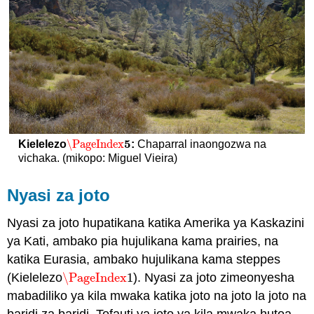
5
\PageIndex
Kielelezo
:
Chaparral inaongozwa na
\PageIndex
5
vichaka. (mikopo: Miguel Vieira)
Nyasi za joto
Nyasi za joto hupatikana katika Amerika ya Kaskazini
ya Kati, ambako pia hujulikana kama prairies, na
katika Eurasia, ambako hujulikana kama steppes
(Kielelezo
\PageIndex
1
). Nyasi za joto zimeonyesha
\PageIndex
1
mabadiliko ya kila mwaka katika joto na joto la joto na