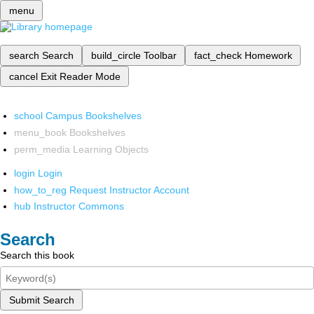
menu
search
Search
build_circle
Toolbar
fact_check
Homework
cancel
Exit Reader Mode
school
Campus Bookshelves
menu_book
Bookshelves
perm_media
Learning Objects
login
Login
how_to_reg
Request Instructor Account
hub
Instructor Commons
Search
Search this book
Submit Search