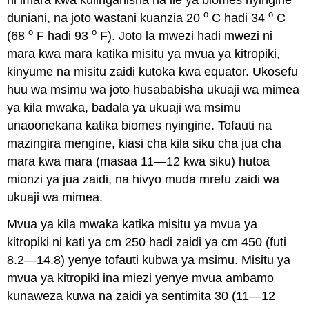
o
o
duniani, na joto wastani kuanzia 20
C hadi 34
C
o
o
(68
F hadi 93
F). Joto la mwezi hadi mwezi ni
mara kwa mara katika misitu ya mvua ya kitropiki,
kinyume na misitu zaidi kutoka kwa equator. Ukosefu
huu wa msimu wa joto husababisha ukuaji wa mimea
ya kila mwaka, badala ya ukuaji wa msimu
unaoonekana katika biomes nyingine. Tofauti na
mazingira mengine, kiasi cha kila siku cha jua cha
mara kwa mara (masaa 11—12 kwa siku) hutoa
mionzi ya jua zaidi, na hivyo muda mrefu zaidi wa
ukuaji wa mimea.
Mvua ya kila mwaka katika misitu ya mvua ya
kitropiki ni kati ya cm 250 hadi zaidi ya cm 450 (futi
8.2—14.8) yenye tofauti kubwa ya msimu. Misitu ya
mvua ya kitropiki ina miezi yenye mvua ambamo
kunaweza kuwa na zaidi ya sentimita 30 (11—12