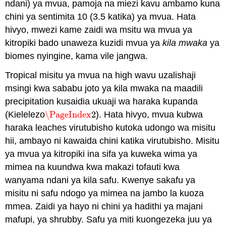
ndani) ya mvua, pamoja na miezi kavu ambamo kuna
chini ya sentimita 10 (3.5 katika) ya mvua. Hata
hivyo, mwezi kame zaidi wa msitu wa mvua ya
kitropiki bado unaweza kuzidi mvua ya
kila mwaka
ya
biomes nyingine, kama vile jangwa.
Tropical misitu ya mvua na high wavu uzalishaji
msingi kwa sababu joto ya kila mwaka na maadili
precipitation kusaidia ukuaji wa haraka kupanda
(Kielelezo
\PageIndex
2
). Hata hivyo, mvua kubwa
\PageIndex
2
haraka leaches virutubisho kutoka udongo wa misitu
hii, ambayo ni kawaida chini katika virutubisho. Misitu
ya mvua ya kitropiki ina sifa ya kuweka wima ya
mimea na kuundwa kwa makazi tofauti kwa
wanyama ndani ya kila safu. Kwenye sakafu ya
misitu ni safu ndogo ya mimea na jambo la kuoza
mmea. Zaidi ya hayo ni chini ya hadithi ya majani
mafupi, ya shrubby. Safu ya miti kuongezeka juu ya