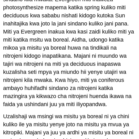
photosynthesize mapema katika spring kuliko miti
deciduous kwa sababu nishati kidogo kutoka Sun
inahitajika kwa joto la jani sindano kuliko jani pana.
Miti ya Evergreen inakua kwa kasi zaidi kuliko miti ya
miti katika msitu wa boreal. Aidha, udongo katika
mikoa ya misitu ya boreal huwa na tindikali na
nitrojeni kidogo inapatikana. Majani ni muundo wa
tajiri wa nitrojeni na miti ya deciduous inapaswa
kuzalisha seti mpya ya miundo hii yenye utajiri wa
nitrojeni kila mwaka. Kwa hiyo, miti ya coniferous
ambayo huhifadhi sindano za nitrojeni katika
mazingira ya kikwazo cha nitrojeni huenda ikawa na
faida ya ushindani juu ya miti iliyopandwa.
Uzalishaji wa msingi wa misitu ya boreal ni ya chini
kuliko ile ya misitu yenye joto na misitu ya mvua ya
kitropiki. Majani ya juu ya ardhi ya misitu ya boreal ni