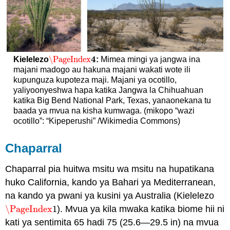
4
\PageIndex
Kielelezo
:
Mimea mingi ya jangwa ina
\PageIndex
4
majani madogo au hakuna majani wakati wote ili
kupunguza kupoteza maji. Majani ya ocotillo,
yaliyoonyeshwa hapa katika Jangwa la Chihuahuan
katika Big Bend National Park, Texas, yanaonekana tu
baada ya mvua na kisha kumwaga. (mikopo “wazi
ocotillo”: “Kipeperushi” /Wikimedia Commons)
Chaparral
Chaparral pia huitwa msitu wa msitu na hupatikana
huko California, kando ya Bahari ya Mediterranean,
na kando ya pwani ya kusini ya Australia (Kielelezo
\PageIndex
1
). Mvua ya kila mwaka katika biome hii ni
\PageIndex
1
kati ya sentimita 65 hadi 75 (25.6—29.5 in) na mvua