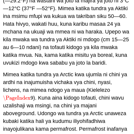
(—29.2°F) na wastani wa joto la majira ya joto ni 3°C
—12°C (37°F —52°F). Mimea katika tundra ya Aktiki
ina msimu mfupi wa kukua wa takriban siku 50—60.
Hata hivyo, wakati huu, kuna karibu masaa 24 ya
mchana na ukuaji wa mmea ni wa haraka. Upepo wa
kila mwaka wa tundra ya Aktiki ni mdogo (cm 15—25
au 6—10 ndani) na tofauti kidogo ya kila mwaka
katika mvua. Na, kama katika misitu ya boreal, kuna
uvukizi mdogo kwa sababu ya joto la baridi.
Mimea katika tundra ya Arctic kwa ujumla ni chini ya
ardhi na inajumuisha vichaka vya chini, nyasi,
lichens, na mimea ndogo ya maua (Kielelezo
\PageIndex
9
). Kuna aina kidogo tofauti, chini wavu
\PageIndex
9
uzalishaji wa msingi, na chini ya majani
aboveground. Udongo wa tundra ya Arctic unaweza
kubaki katika hali ya kudumu iliyohifadhiwa
inayojulikana kama permafrost. Permafrost inafanya