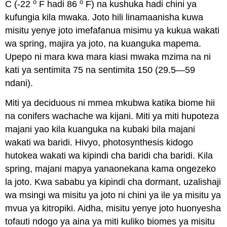
o
o
C (-22
F hadi 86
F) na kushuka hadi chini ya
kufungia kila mwaka. Joto hili linamaanisha kuwa
misitu yenye joto imefafanua misimu ya kukua wakati
wa spring, majira ya joto, na kuanguka mapema.
Upepo ni mara kwa mara kiasi mwaka mzima na ni
kati ya sentimita 75 na sentimita 150 (29.5—59
ndani).
Miti ya deciduous ni mmea mkubwa katika biome hii
na conifers wachache wa kijani. Miti ya miti hupoteza
majani yao kila kuanguka na kubaki bila majani
wakati wa baridi. Hivyo, photosynthesis kidogo
hutokea wakati wa kipindi cha baridi cha baridi. Kila
spring, majani mapya yanaonekana kama ongezeko
la joto. Kwa sababu ya kipindi cha dormant, uzalishaji
wa msingi wa misitu ya joto ni chini ya ile ya misitu ya
mvua ya kitropiki. Aidha, misitu yenye joto huonyesha
tofauti ndogo ya aina ya miti kuliko biomes ya misitu