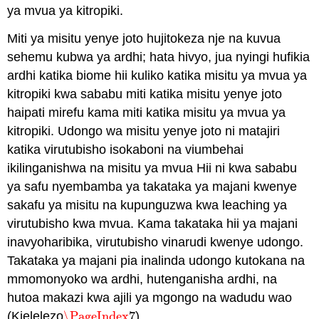
ya mvua ya kitropiki.
Miti ya misitu yenye joto hujitokeza nje na kuvua
sehemu kubwa ya ardhi; hata hivyo, jua nyingi hufikia
ardhi katika biome hii kuliko katika misitu ya mvua ya
kitropiki kwa sababu miti katika misitu yenye joto
haipati mirefu kama miti katika misitu ya mvua ya
kitropiki. Udongo wa misitu yenye joto ni matajiri
katika virutubisho isokaboni na viumbehai
ikilinganishwa na misitu ya mvua Hii ni kwa sababu
ya safu nyembamba ya takataka ya majani kwenye
sakafu ya misitu na kupunguzwa kwa leaching ya
virutubisho kwa mvua. Kama takataka hii ya majani
inavyoharibika, virutubisho vinarudi kwenye udongo.
Takataka ya majani pia inalinda udongo kutokana na
mmomonyoko wa ardhi, hutenganisha ardhi, na
hutoa makazi kwa ajili ya mgongo na wadudu wao
(Kielelezo
\PageIndex
7
).
\PageIndex
7