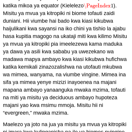
katika mikoa ya equator (Kielelezo
\PageIndex
1
).
\PageIndex
1
Misitu ya mvua ya kitropiki ni biome tofauti zaidi
duniani. Hii viumbe hai bado kwa kiasi kikubwa
haijulikani kwa sayansi na iko chini ya tishio la ajabu
hasa kupitia magogo na ukataji miti kwa kilimo Misitu
ya mvua ya kitropiki pia imeelezewa kama maduka
ya dawa ya asili kwa sababu ya uwezekano wa
madawa mapya ambayo kwa kiasi kikubwa hufichwa
katika kemikali zinazozalishwa na utofauti mkubwa
wa mimea, wanyama, na viumbe vingine. Mimea ina
sifa ya mimea yenye mizizi inayoenea na majani
mapana ambayo yanaanguka mwaka mzima, tofauti
na miti ya misitu ya deciduous ambayo hupoteza
majani yao kwa msimu mmoja. Misitu hii ni
“evergreen,” mwaka mzima.
Maelezo ya joto na jua ya misitu ya mvua ya kitropiki
ni imara kwa kulinganisha na ile ya biomes nyingine