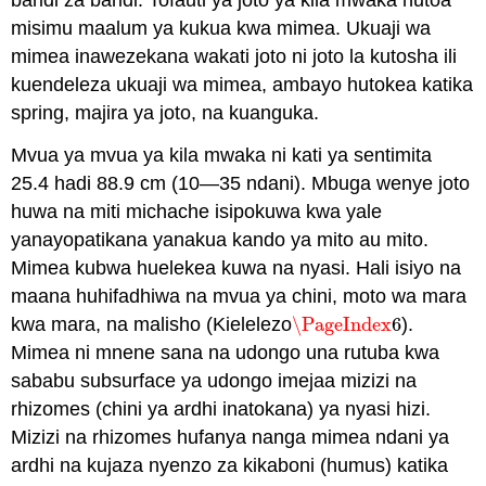
baridi za baridi. Tofauti ya joto ya kila mwaka hutoa
misimu maalum ya kukua kwa mimea. Ukuaji wa
mimea inawezekana wakati joto ni joto la kutosha ili
kuendeleza ukuaji wa mimea, ambayo hutokea katika
spring, majira ya joto, na kuanguka.
Mvua ya mvua ya kila mwaka ni kati ya sentimita
25.4 hadi 88.9 cm (10—35 ndani). Mbuga wenye joto
huwa na miti michache isipokuwa kwa yale
yanayopatikana yanakua kando ya mito au mito.
Mimea kubwa huelekea kuwa na nyasi. Hali isiyo na
maana huhifadhiwa na mvua ya chini, moto wa mara
kwa mara, na malisho (Kielelezo
\PageIndex
6
).
\PageIndex
6
Mimea ni mnene sana na udongo una rutuba kwa
sababu subsurface ya udongo imejaa mizizi na
rhizomes (chini ya ardhi inatokana) ya nyasi hizi.
Mizizi na rhizomes hufanya nanga mimea ndani ya
ardhi na kujaza nyenzo za kikaboni (humus) katika