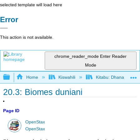
selected template will load here
Error
This action is not available.
chrome_reader_mode
Enter Reader
Mode
Expand/collapse global hierarchy
Home
Kiswahili
Kitabu: Dhana katika 
20.3: Biomes duniani
Page ID
OpenStax
OpenStax