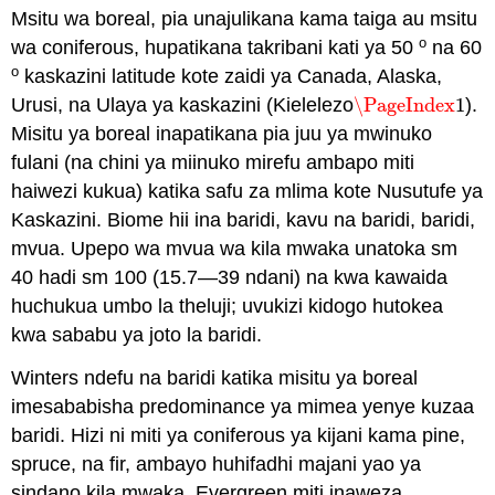
Msitu wa boreal, pia unajulikana kama taiga au msitu
o
wa coniferous, hupatikana takribani kati ya 50
na 60
o
kaskazini latitude kote zaidi ya Canada, Alaska,
Urusi, na Ulaya ya kaskazini (Kielelezo
\PageIndex
1
).
\PageIndex
1
Misitu ya boreal inapatikana pia juu ya mwinuko
fulani (na chini ya miinuko mirefu ambapo miti
haiwezi kukua) katika safu za mlima kote Nusutufe ya
Kaskazini. Biome hii ina baridi, kavu na baridi, baridi,
mvua. Upepo wa mvua wa kila mwaka unatoka sm
40 hadi sm 100 (15.7—39 ndani) na kwa kawaida
huchukua umbo la theluji; uvukizi kidogo hutokea
kwa sababu ya joto la baridi.
Winters ndefu na baridi katika misitu ya boreal
imesababisha predominance ya mimea yenye kuzaa
baridi. Hizi ni miti ya coniferous ya kijani kama pine,
spruce, na fir, ambayo huhifadhi majani yao ya
sindano kila mwaka. Evergreen miti inaweza