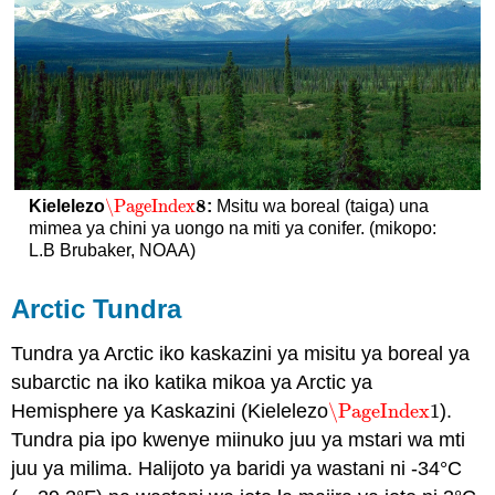
8
\PageIndex
Kielelezo
:
Msitu wa boreal (taiga) una
\PageIndex
8
mimea ya chini ya uongo na miti ya conifer. (mikopo:
L.B Brubaker, NOAA)
Arctic Tundra
Tundra ya Arctic iko kaskazini ya misitu ya boreal ya
subarctic na iko katika mikoa ya Arctic ya
Hemisphere ya Kaskazini (Kielelezo
\PageIndex
1
).
\PageIndex
1
Tundra pia ipo kwenye miinuko juu ya mstari wa mti
juu ya milima. Halijoto ya baridi ya wastani ni -34°C