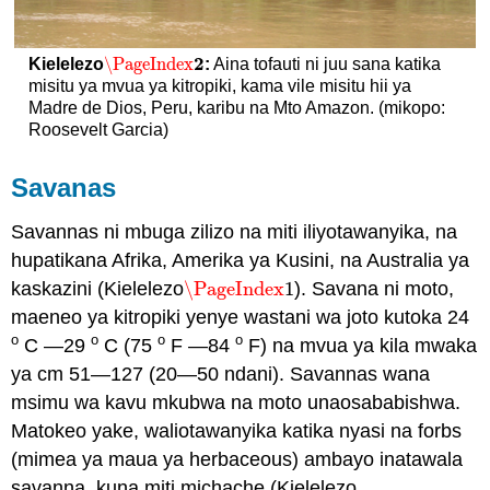
2
\PageIndex
Kielelezo
:
Aina tofauti ni juu sana katika
\PageIndex
2
misitu ya mvua ya kitropiki, kama vile misitu hii ya
Madre de Dios, Peru, karibu na Mto Amazon. (mikopo:
Roosevelt Garcia)
Savanas
Savannas ni mbuga zilizo na miti iliyotawanyika, na
hupatikana Afrika, Amerika ya Kusini, na Australia ya
kaskazini (Kielelezo
\PageIndex
1
). Savana ni moto,
\PageIndex
1
maeneo ya kitropiki yenye wastani wa joto kutoka 24
o
o
o
o
C
—29
C (75
F
—84
F) na mvua ya kila mwaka
ya cm 51—127 (20—50 ndani). Savannas wana
msimu wa kavu mkubwa na moto unaosababishwa.
Matokeo yake, waliotawanyika katika nyasi na forbs
(mimea ya maua ya herbaceous) ambayo inatawala
savanna, kuna miti michache (Kielelezo