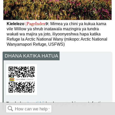
9
\PageIndex
Kielelezo
:
Mimea ya chini ya kukua kama
\PageIndex
9
vile Willow ya shrub inatawala mazingira ya tundra
wakati wa majira ya joto, iliyoonyeshwa hapa katika
Refuge la Arctic National Wany (mikopo: Arctic National
Wanyamapori Refuge, USFWS)
DHANA KATIKA HATUA
Tembelea
tovuti hii
kuchunguza biomes tofauti.