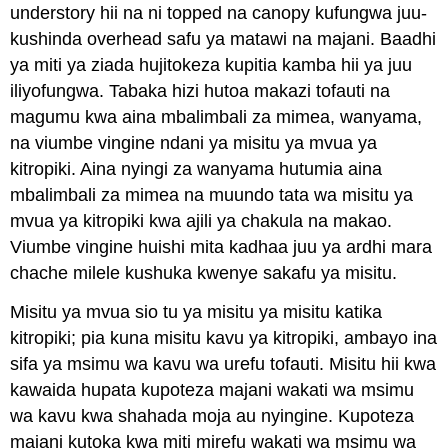
understory hii na ni topped na canopy kufungwa juu-
kushinda overhead safu ya matawi na majani. Baadhi
ya miti ya ziada hujitokeza kupitia kamba hii ya juu
iliyofungwa. Tabaka hizi hutoa makazi tofauti na
magumu kwa aina mbalimbali za mimea, wanyama,
na viumbe vingine ndani ya misitu ya mvua ya
kitropiki. Aina nyingi za wanyama hutumia aina
mbalimbali za mimea na muundo tata wa misitu ya
mvua ya kitropiki kwa ajili ya chakula na makao.
Viumbe vingine huishi mita kadhaa juu ya ardhi mara
chache milele kushuka kwenye sakafu ya misitu.
Misitu ya mvua sio tu ya misitu ya misitu katika
kitropiki; pia kuna misitu kavu ya kitropiki, ambayo ina
sifa ya msimu wa kavu wa urefu tofauti. Misitu hii kwa
kawaida hupata kupoteza majani wakati wa msimu
wa kavu kwa shahada moja au nyingine. Kupoteza
majani kutoka kwa miti mirefu wakati wa msimu wa