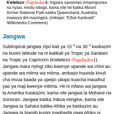
3
\PageIndex
Kielelezo
:
Ingawa savannas zinaongozwa
\PageIndex
3
na nyasi, misitu ndogo, kama vile hii katika Mount
Archer National Park katika Queensland, Australia,
inaweza dot mazingira. (mikopo: “Ethel Aardvark”
/Wikimedia Commons)
Jangwa
o
o
Subtropical jangwa zipo kati ya 15
na 30
kaskazini
na kusini latitude na ni katikati ya Tropic ya Saratani
na Tropic ya Capricorn (Kielelezo
\PageIndex
1
).
\PageIndex
1
Jangwa mara nyingi ziko kwenye upande wa chini au
upande wa mlima wa mlima, ambayo huunda kivuli
cha mvua baada ya upepo uliopo kuacha maudhui
yao ya maji kwenye milima. Hii ni mfano wa jangwa
la Amerika Kaskazini, kama vile jangwa la Mohave na
Sonoran. Jangwa katika mikoa mingine, kama vile
Jangwa la Sahara katika Afrika ya kaskazini au
Jangwa la Namib kusini magharibi mwa Afrika ni