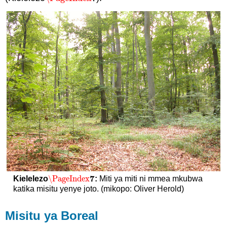
7
\PageIndex
Kielelezo
:
Miti ya miti ni mmea mkubwa
\PageIndex
7
katika misitu yenye joto. (mikopo: Oliver Herold)
Misitu ya Boreal