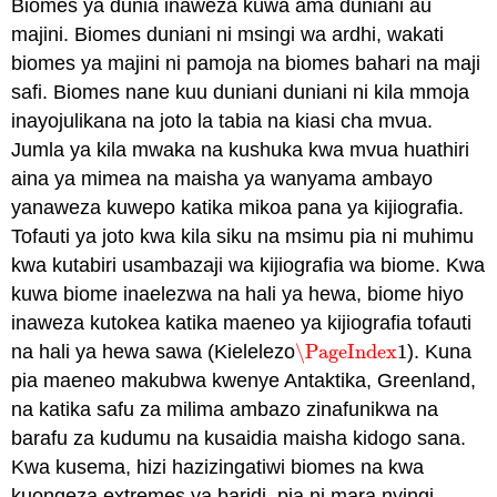
Biomes ya dunia inaweza kuwa ama duniani au
majini. Biomes duniani ni msingi wa ardhi, wakati
biomes ya majini ni pamoja na biomes bahari na maji
safi. Biomes nane kuu duniani duniani ni kila mmoja
inayojulikana na joto la tabia na kiasi cha mvua.
Jumla ya kila mwaka na kushuka kwa mvua huathiri
aina ya mimea na maisha ya wanyama ambayo
yanaweza kuwepo katika mikoa pana ya kijiografia.
Tofauti ya joto kwa kila siku na msimu pia ni muhimu
kwa kutabiri usambazaji wa kijiografia wa biome. Kwa
kuwa biome inaelezwa na hali ya hewa, biome hiyo
inaweza kutokea katika maeneo ya kijiografia tofauti
na hali ya hewa sawa (Kielelezo
\PageIndex
1
). Kuna
\PageIndex
1
pia maeneo makubwa kwenye Antaktika, Greenland,
na katika safu za milima ambazo zinafunikwa na
barafu za kudumu na kusaidia maisha kidogo sana.
Kwa kusema, hizi hazizingatiwi biomes na kwa
kuongeza extremes ya baridi, pia ni mara nyingi