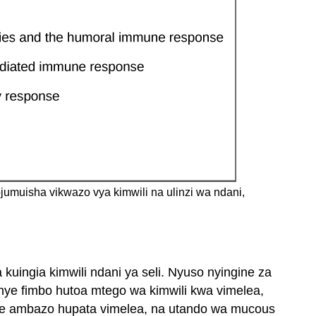
umuisha vikwazo vya kimwili na ulinzi wa ndani,
kuingia kimwili ndani ya seli. Nyuso nyingine za
ye fimbo hutoa mtego wa kimwili kwa vimelea,
wele ambazo hupata vimelea, na utando wa mucous