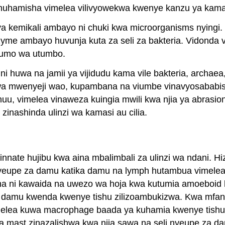
 huhamisha vimelea vilivyowekwa kwenye kanzu ya kama
 kemikali ambayo ni chuki kwa microorganisms nyingi. U
nzyme ambayo huvunja kuta za seli za bakteria. Vidonda 
fumo wa utumbo.
huwa na jamii ya vijidudu kama vile bakteria, archaea, 
wa mwenyeji wao, kupambana na viumbe vinavyosababish
 huu, vimelea vinaweza kuingia mwili kwa njia ya abrasi
nashinda ulinzi wa kamasi au cilia.
nnate hujibu kwa aina mbalimbali za ulinzi wa ndani. Hi
i nyeupe za damu katika damu na lymph hutambua vimelea
, na ni kawaida na uwezo wa hoja kwa kutumia amoebo
damu kwenda kwenye tishu zilizoambukizwa. Kwa mfano
lea kuwa macrophage baada ya kuhamia kwenye tishu z
a mast zinazalishwa kwa njia sawa na seli nyeupe za dam