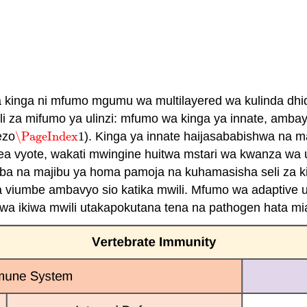
kinga ni mfumo mgumu wa multilayered wa kulinda dhidi 
 za mifumo ya ulinzi: mfumo wa kinga ya innate, ambay
ezo
\PageIndex
1
). Kinga ya innate haijasababishwa na 
\PageIndex
1
ea vyote, wakati mwingine huitwa mstari wa kwanza wa ul
mba na majibu ya homa pamoja na kuhamasisha seli za k
a viumbe ambavyo sio katika mwili. Mfumo wa adaptive
a ikiwa mwili utakapokutana tena na pathogen hata mi