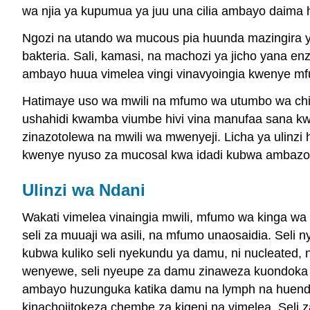
wa njia ya kupumua ya juu una cilia ambayo daima
Ngozi na utando wa mucous pia huunda mazingira ya
bakteria. Sali, kamasi, na machozi ya jicho yana e
ambayo huua vimelea vingi vinavyoingia kwenye m
Hatimaye uso wa mwili na mfumo wa utumbo wa chini 
ushahidi kwamba viumbe hivi vina manufaa sana k
zinazotolewa na mwili wa mwenyeji. Licha ya ulinzi
kwenye nyuso za mucosal kwa idadi kubwa ambazo zi
Ulinzi wa Ndani
Wakati vimelea vinaingia mwili, mfumo wa kinga wa i
seli za muuaji wa asili, na mfumo unaosaidia. Sel
kubwa kuliko seli nyekundu ya damu, ni nucleated
wenyewe, seli nyeupe za damu zinaweza kuondoka 
ambayo huzunguka katika damu na lymph na huende
kinachojitokeza chembe za kigeni na vimelea. Seli z