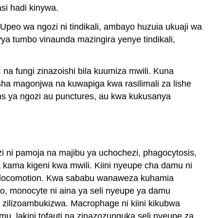
si hadi kinywa.
peo wa ngozi ni tindikali, ambayo huzuia ukuaji wa
vya tumbo vinaunda mazingira yenye tindikali,
na fungi zinazoishi bila kuumiza mwili. Kuna
a magonjwa na kuwapiga kwa rasilimali za lishe
ons ya ngozi au punctures, au kwa kukusanya
zi ni pamoja na majibu ya uchochezi, phagocytosis,
 kama kigeni kwa mwili. Kiini nyeupe cha damu ni
id locomotion. Kwa sababu wanaweza kuhamia
, monocyte ni aina ya seli nyeupe ya damu
ilizoambukizwa. Macrophage ni kiini kikubwa
u, lakini tofauti na zinazozunguka seli nyeupe za