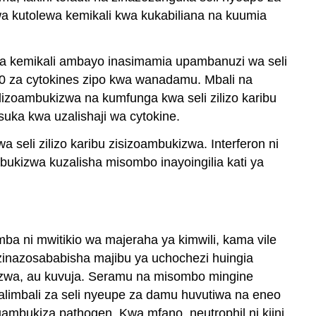
wa kutolewa kemikali kwa kukabiliana na kuumia
 wa kemikali ambayo inasimamia upambanuzi wa seli
a 40 za cytokines zipo kwa wanadamu. Mbali na
ilizoambukizwa na kumfunga kwa seli zilizo karibu
suka kwa uzalishaji wa cytokine.
seli zilizo karibu zisizoambukizwa. Interferon ni
mbukizwa kuzalisha misombo inayoingilia kati ya
a ni mwitikio wa majeraha ya kimwili, kama vile
i zinazosababisha majibu ya uchochezi huingia
guzwa, au kuvuja. Seramu na misombo mingine
limbali za seli nyeupe za damu huvutiwa na eneo
ambukiza pathogen. Kwa mfano, neutrophil ni kiini