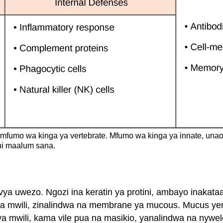
fumo wa kinga ya vertebrate. Mfumo wa kinga ya innate, unaoj
ni maalum sana.
a uwezo. Ngozi ina keratin ya protini, ambayo inakataa 
a mwili, zinalindwa na membrane ya mucous. Mucus yen
o ya mwili, kama vile pua na masikio, yanalindwa na ny