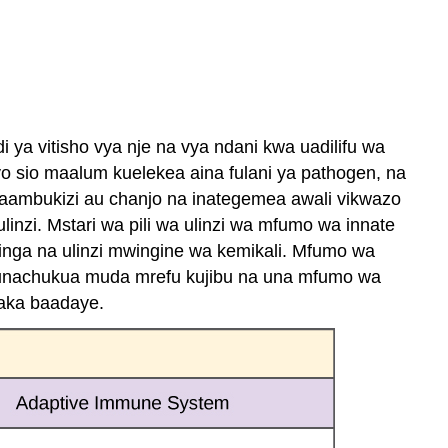
ya vitisho vya nje na vya ndani kwa uadilifu wa
o sio maalum kuelekea aina fulani ya pathogen, na
maambukizi au chanjo na inategemea awali vikwazo
inzi. Mstari wa pili wa ulinzi wa mfumo wa innate
inga na ulinzi mwingine wa kemikali. Mfumo wa
 unachukua muda mrefu kujibu na una mfumo wa
aka baadaye.