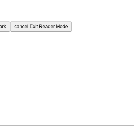
ork
cancel
Exit Reader Mode