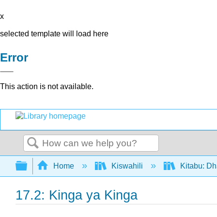
x
selected template will load here
Error
This action is not available.
Search
Expand/collapse global hierarchy
Home
Kiswahili
Kitabu: Dh
17.2: Kinga ya Kinga