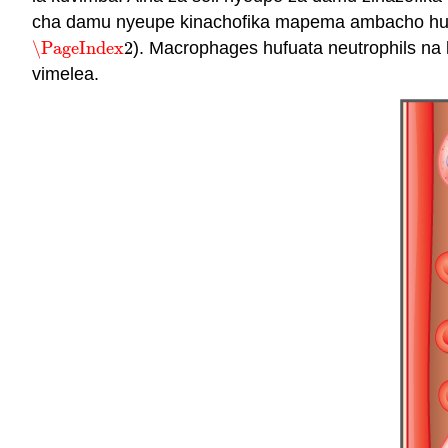
cha damu nyeupe kinachofika mapema ambacho huvut
\PageIndex
2
). Macrophages hufuata neutrophils na k
\PageIndex
2
vimelea.