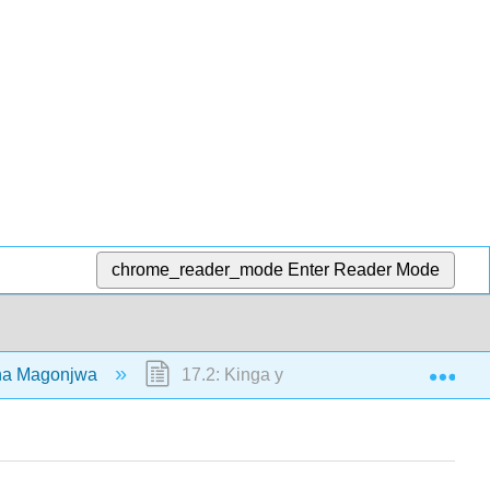
chrome_reader_mode
Enter Reader Mode
Exp
 na Magonjwa
17.2: Kinga ya Kinga