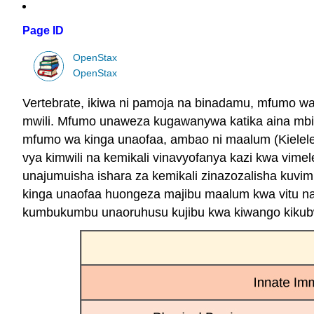
Page ID
OpenStax
OpenStax
Vertebrate, ikiwa ni pamoja na binadamu, mfumo wa 
mwili. Mfumo unaweza kugawanywa katika aina mbili
mfumo wa kinga unaofaa, ambao ni maalum (Kielel
vya kimwili na kemikali vinavyofanya kazi kwa vimel
unajumuisha ishara za kemikali zinazozalisha kuvi
kinga unaofaa huongeza majibu maalum kwa vitu n
kumbukumbu unaoruhusu kujibu kwa kiwango kikubw