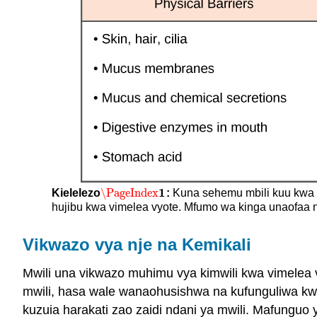
1
\PageIndex
Kielelezo
:
Kuna sehemu mbili kuu kwa m
\PageIndex
1
hujibu kwa vimelea vyote. Mfumo wa kinga unaofaa 
Vikwazo vya nje na Kemikali
Mwili una vikwazo muhimu vya kimwili kwa vimelea vy
mwili, hasa wale wanaohusishwa na kufunguliwa kw
kuzuia harakati zao zaidi ndani ya mwili. Mafungu