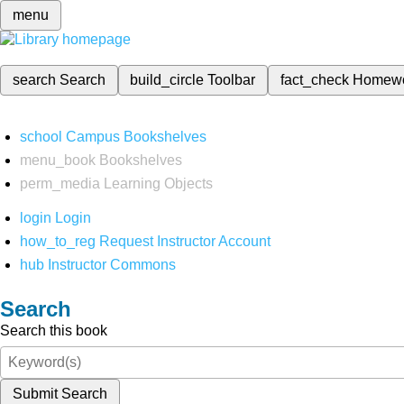
menu
search
Search
build_circle
Toolbar
fact_check
Homew
school
Campus Bookshelves
menu_book
Bookshelves
perm_media
Learning Objects
login
Login
how_to_reg
Request Instructor Account
hub
Instructor Commons
Search
Search this book
Submit Search