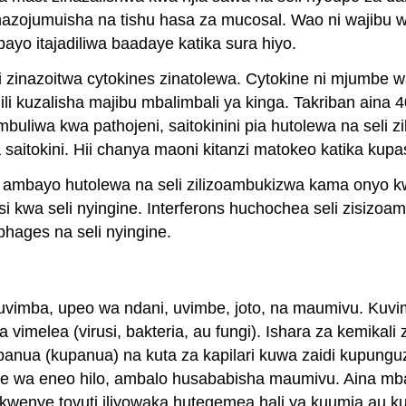
inazojumuisha na tishu hasa za mucosal. Wao ni wajibu 
ayo itajadiliwa baadaye katika sura hiyo.
li zinazoitwa cytokines zinatolewa. Cytokine ni mjumbe
i ili kuzalisha majibu mbalimbali ya kinga. Takriban ain
uliwa kwa pathojeni, saitokinini pia hutolewa na seli z
saitokini. Hii chanya maoni kitanzi matokeo katika kupa
 ambayo hutolewa na seli zilizoambukizwa kama onyo kwa 
i kwa seli nyingine. Interferons huchochea seli zisizoa
phages na seli nyingine.
imba, upeo wa ndani, uvimbe, joto, na maumivu. Kuvimb
 vimelea (virusi, bakteria, au fungi). Ishara za kemikal
upanua (kupanua) na kuta za kapilari kuwa zaidi kupun
be wa eneo hilo, ambalo husababisha maumivu. Aina mba
 kwenye tovuti iliyowaka hutegemea hali ya kuumia au ku