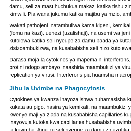
damu, seli za mast huchukua makazi katika tishu z
kimwili. Pia wana jukumu katika majibu ya mzio, amb
Wakati pathojeni inatambuliwa kama kigeni, kemika
(fomu na kazi), uenezi (uzalishaji), na usemi wa jen
kutolewa katika seli nyeupe za damu baada ya kutamb
zisizoambukizwa, na kusababisha seli hizo kutolewa 
Darasa moja la cytokines ya mapema ni interferons,
protini ndogo ambayo inaashiria maambukizi ya virus
replication ya virusi. Interferons pia huamsha macro
Jibu la Uvimbe na Phagocytosis
Cytokines ya kwanza inayozalishwa huhamasisha kuv
kukata au pigo, hasira ya kemikali, na maambukizi ya
kwenye maji ya ziada na kusababisha capillaries k
inayovuja kutoka kwa capillaries husababisha uvim
la kuvimba. Aina za seli nyeupe za damu zinazofika