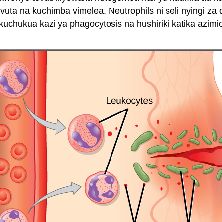
a na kuchimba vimelea. Neutrophils ni seli nyingi za
uchukua kazi ya phagocytosis na hushiriki katika azimio 