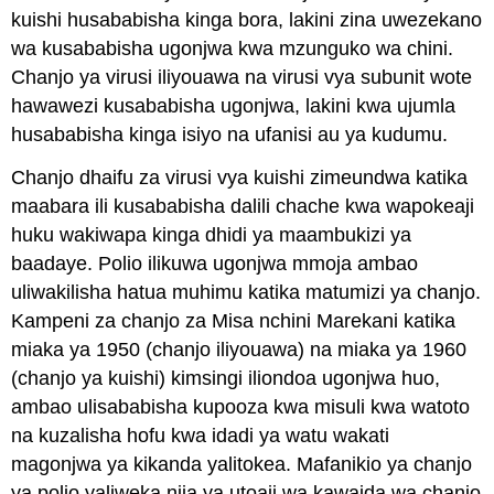
kuishi husababisha kinga bora, lakini zina uwezekano
wa kusababisha ugonjwa kwa mzunguko wa chini.
Chanjo ya virusi iliyouawa na virusi vya subunit wote
hawawezi kusababisha ugonjwa, lakini kwa ujumla
husababisha kinga isiyo na ufanisi au ya kudumu.
Chanjo dhaifu za virusi vya kuishi zimeundwa katika
maabara ili kusababisha dalili chache kwa wapokeaji
huku wakiwapa kinga dhidi ya maambukizi ya
baadaye. Polio ilikuwa ugonjwa mmoja ambao
uliwakilisha hatua muhimu katika matumizi ya chanjo.
Kampeni za chanjo za Misa nchini Marekani katika
miaka ya 1950 (chanjo iliyouawa) na miaka ya 1960
(chanjo ya kuishi) kimsingi iliondoa ugonjwa huo,
ambao ulisababisha kupooza kwa misuli kwa watoto
na kuzalisha hofu kwa idadi ya watu wakati
magonjwa ya kikanda yalitokea. Mafanikio ya chanjo
ya polio yaliweka njia ya utoaji wa kawaida wa chanjo