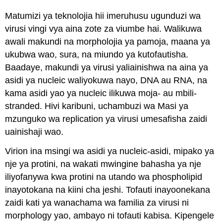
Matumizi ya teknolojia hii imeruhusu ugunduzi wa
virusi vingi vya aina zote za viumbe hai. Walikuwa
awali makundi na morpholojia ya pamoja, maana ya
ukubwa wao, sura, na miundo ya kutofautisha.
Baadaye, makundi ya virusi yaliainishwa na aina ya
asidi ya nucleic waliyokuwa nayo, DNA au RNA, na
kama asidi yao ya nucleic ilikuwa moja- au mbili-
stranded. Hivi karibuni, uchambuzi wa Masi ya
mzunguko wa replication ya virusi umesafisha zaidi
uainishaji wao.
Virion ina msingi wa asidi ya nucleic-asidi, mipako ya
nje ya protini, na wakati mwingine bahasha ya nje
iliyofanywa kwa protini na utando wa phospholipid
inayotokana na kiini cha jeshi. Tofauti inayoonekana
zaidi kati ya wanachama wa familia za virusi ni
morphology yao, ambayo ni tofauti kabisa. Kipengele