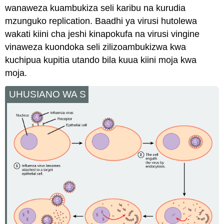
wanaweza kuambukiza seli karibu na kurudia
mzunguko replication. Baadhi ya virusi hutolewa
wakati kiini cha jeshi kinapokufa na virusi vingine
vinaweza kuondoka seli zilizoambukizwa kwa
kuchipua kupitia utando bila kuua kiini moja kwa
moja.
UHUSIANO WA S