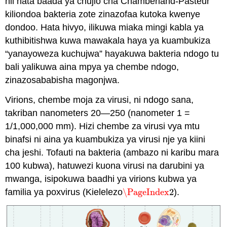
hii hata baada ya chujio cha Chamberland-Pasteur
kiliondoa bakteria zote zinazofaa kutoka kwenye
dondoo. Hata hivyo, ilikuwa miaka mingi kabla ya
kuthibitishwa kuwa mawakala haya ya kuambukiza
“yanayoweza kuchujwa” hayakuwa bakteria ndogo tu
bali yalikuwa aina mpya ya chembe ndogo,
zinazosababisha magonjwa.
Virions, chembe moja za virusi, ni ndogo sana,
takriban nanometers 20—250 (nanometer 1 =
1/1,000,000 mm). Hizi chembe za virusi vya mtu
binafsi ni aina ya kuambukiza ya virusi nje ya kiini
cha jeshi. Tofauti na bakteria (ambazo ni karibu mara
100 kubwa), hatuwezi kuona virusi na darubini ya
mwanga, isipokuwa baadhi ya virions kubwa ya
familia ya poxvirus (Kielelezo
\PageIndex
2
).
\PageIndex
2