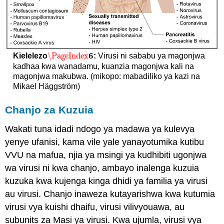
6
\PageIndex
Kielelezo
:
Virusi ni sababu ya magonjwa
\PageIndex
6
kadhaa kwa wanadamu, kuanzia magonjwa kali na
magonjwa makubwa. (mikopo: mabadiliko ya kazi na
Mikael Häggström)
Chanjo za Kuzuia
Wakati tuna idadi ndogo ya madawa ya kulevya
yenye ufanisi, kama vile yale yanayotumika kutibu
VVU na mafua, njia ya msingi ya kudhibiti ugonjwa
wa virusi ni kwa chanjo, ambayo inalenga kuzuia
kuzuka kwa kujenga kinga dhidi ya familia ya virusi
au virusi. Chanjo inaweza kutayarishwa kwa kutumia
virusi vya kuishi dhaifu, virusi vilivyouawa, au
subunits za Masi ya virusi. Kwa ujumla, virusi vya