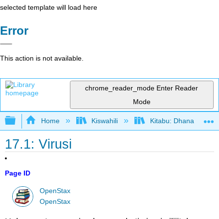
selected template will load here
Error
This action is not available.
chrome_reader_mode
Enter Reader
Mode
Expand/collapse global hierarchy
Home
Kiswahili
Kitabu: Dhana katika 
17.1: Virusi
Page ID
OpenStax
OpenStax