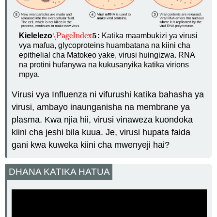
5
\PageIndex
Kielelezo
:
Katika maambukizi ya virusi
\PageIndex
5
vya mafua, glycoproteins huambatana na kiini cha
epithelial cha Matokeo yake, virusi huingizwa. RNA
na protini hufanywa na kukusanyika katika virions
mpya.
Virusi vya Influenza ni vifurushi katika bahasha ya
virusi, ambayo inaunganisha na membrane ya
plasma. Kwa njia hii, virusi vinaweza kuondoka
kiini cha jeshi bila kuua. Je, virusi hupata faida
gani kwa kuweka kiini cha mwenyeji hai?
DHANA KATIKA HATUA