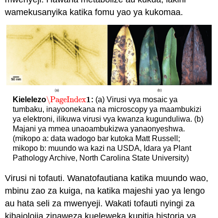
wamekusanyika katika fomu yao ya kukomaa.
1
\PageIndex
Kielelezo
:
(a) Virusi vya mosaic ya
\PageIndex
1
tumbaku, inayoonekana na microscopy ya maambukizi
ya elektroni, ilikuwa virusi vya kwanza kugunduliwa. (b)
Majani ya mmea unaoambukizwa yanaonyeshwa.
(mikopo a: data wadogo bar kutoka Matt Russell;
mikopo b: muundo wa kazi na USDA, Idara ya Plant
Pathology Archive, North Carolina State University)
Virusi ni tofauti. Wanatofautiana katika muundo wao,
mbinu zao za kuiga, na katika majeshi yao ya lengo
au hata seli za mwenyeji. Wakati tofauti nyingi za
kibaiolojia zinaweza kueleweka kupitia historia ya