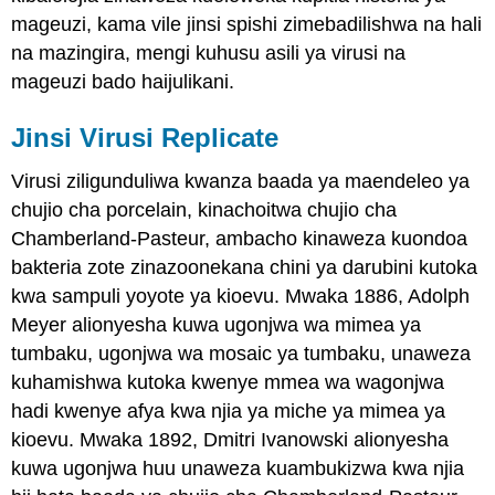
mageuzi, kama vile jinsi spishi zimebadilishwa na hali
na mazingira, mengi kuhusu asili ya virusi na
mageuzi bado haijulikani.
Jinsi Virusi Replicate
Virusi ziligunduliwa kwanza baada ya maendeleo ya
chujio cha porcelain, kinachoitwa chujio cha
Chamberland-Pasteur, ambacho kinaweza kuondoa
bakteria zote zinazoonekana chini ya darubini kutoka
kwa sampuli yoyote ya kioevu. Mwaka 1886, Adolph
Meyer alionyesha kuwa ugonjwa wa mimea ya
tumbaku, ugonjwa wa mosaic ya tumbaku, unaweza
kuhamishwa kutoka kwenye mmea wa wagonjwa
hadi kwenye afya kwa njia ya miche ya mimea ya
kioevu. Mwaka 1892, Dmitri Ivanowski alionyesha
kuwa ugonjwa huu unaweza kuambukizwa kwa njia