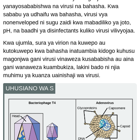
yanayosababishwa na virusi na bahasha. Kwa
sababu ya udhaifu wa bahasha, virusi vya
nonenveloped ni sugu zaidi kwa mabadiliko ya joto,
pH, na baadhi ya disinfectants kuliko virusi vilivyojaa.
Kwa ujumla, sura ya virion na kuwepo au
kutokuwepo kwa bahasha inatuambia kidogo kuhusu
magonjwa gani virusi vinaweza kusababisha au aina
gani wanaweza kuambukiza, lakini bado ni njia
muhimu ya kuanza uainishaji wa virusi.
UHUSIANO WA S