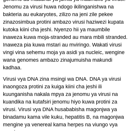
Jenomu za virusi huwa ndogo ikilinganishwa na
bakteria au
eukaryotes
, zilizo na jeni zile pekee
zinazosimbua protini ambazo virusi haziwezi kupata
kutoka kiini cha jeshi. Nyenzo hii ya maumbile
inaweza kuwa moja-stranded au mara mbili stranded.
Inaweza pia kuwa mstari au mviringo. Wakati virusi
vingi vina sehemu moja ya asidi ya nucleic, wengine
wana genomes ambazo zinajumuisha makundi
kadhaa.
Virusi vya DNA zina msingi wa DNA. DNA ya virusi
inaongoza protini za kuiga kiini cha jeshi ili
kuunganisha nakala mpya za jenomu ya virusi na
kuandika na kutafsiri jenomu hiyo kuwa protini za
virusi. Virusi vya DNA husababisha magonjwa ya
binadamu kama vile kuku, hepatitis B, na magonjwa
mengine ya venereal kama herpes na viungo vya