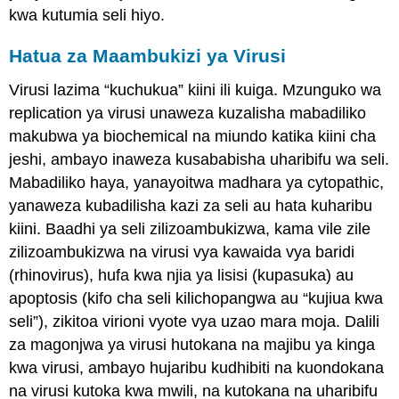
kwa kutumia seli hiyo.
Hatua za Maambukizi ya Virusi
Virusi lazima “kuchukua” kiini ili kuiga. Mzunguko wa
replication ya virusi unaweza kuzalisha mabadiliko
makubwa ya biochemical na miundo katika kiini cha
jeshi, ambayo inaweza kusababisha uharibifu wa seli.
Mabadiliko haya, yanayoitwa madhara ya cytopathic,
yanaweza kubadilisha kazi za seli au hata kuharibu
kiini. Baadhi ya seli zilizoambukizwa, kama vile zile
zilizoambukizwa na virusi vya kawaida vya baridi
(rhinovirus), hufa kwa njia ya lisisi (kupasuka) au
apoptosis (kifo cha seli kilichopangwa au “kujiua kwa
seli”), zikitoa virioni vyote vya uzao mara moja. Dalili
za magonjwa ya virusi hutokana na majibu ya kinga
kwa virusi, ambayo hujaribu kudhibiti na kuondokana
na virusi kutoka kwa mwili, na kutokana na uharibifu