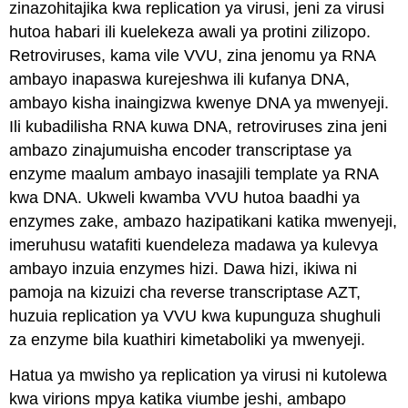
zinazohitajika kwa replication ya virusi, jeni za virusi
hutoa habari ili kuelekeza awali ya protini zilizopo.
Retroviruses, kama vile VVU, zina jenomu ya RNA
ambayo inapaswa kurejeshwa ili kufanya DNA,
ambayo kisha inaingizwa kwenye DNA ya mwenyeji.
Ili kubadilisha RNA kuwa DNA, retroviruses zina jeni
ambazo zinajumuisha encoder transcriptase ya
enzyme maalum ambayo inasajili template ya RNA
kwa DNA. Ukweli kwamba VVU hutoa baadhi ya
enzymes zake, ambazo hazipatikani katika mwenyeji,
imeruhusu watafiti kuendeleza madawa ya kulevya
ambayo inzuia enzymes hizi. Dawa hizi, ikiwa ni
pamoja na kizuizi cha reverse transcriptase AZT,
huzuia replication ya VVU kwa kupunguza shughuli
za enzyme bila kuathiri kimetaboliki ya mwenyeji.
Hatua ya mwisho ya replication ya virusi ni kutolewa
kwa virions mpya katika viumbe jeshi, ambapo