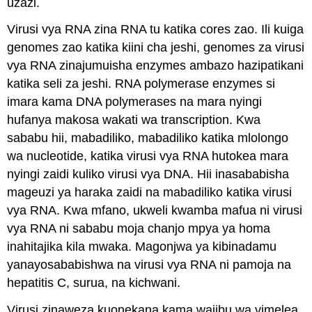
uzazi.
Virusi vya RNA zina RNA tu katika cores zao. Ili kuiga
genomes zao katika kiini cha jeshi, genomes za virusi
vya RNA zinajumuisha enzymes ambazo hazipatikani
katika seli za jeshi. RNA polymerase enzymes si
imara kama DNA polymerases na mara nyingi
hufanya makosa wakati wa transcription. Kwa
sababu hii, mabadiliko, mabadiliko katika mlolongo
wa nucleotide, katika virusi vya RNA hutokea mara
nyingi zaidi kuliko virusi vya DNA. Hii inasababisha
mageuzi ya haraka zaidi na mabadiliko katika virusi
vya RNA. Kwa mfano, ukweli kwamba mafua ni virusi
vya RNA ni sababu moja chanjo mpya ya homa
inahitajika kila mwaka. Magonjwa ya kibinadamu
yanayosababishwa na virusi vya RNA ni pamoja na
hepatitis C, surua, na kichwani.
Virusi zinaweza kuonekana kama wajibu wa vimelea