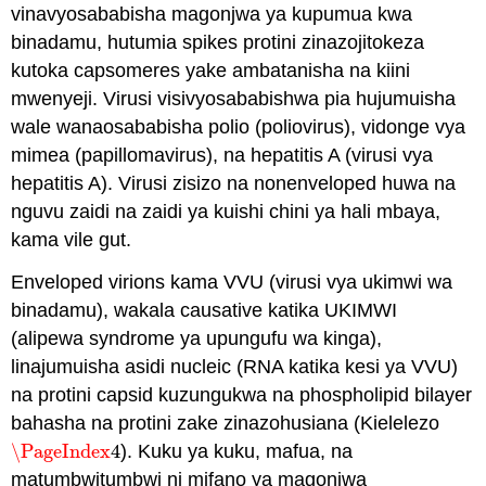
vinavyosababisha magonjwa ya kupumua kwa
binadamu, hutumia spikes protini zinazojitokeza
kutoka capsomeres yake ambatanisha na kiini
mwenyeji. Virusi visivyosababishwa pia hujumuisha
wale wanaosababisha polio (poliovirus), vidonge vya
mimea (papillomavirus), na hepatitis A (virusi vya
hepatitis A). Virusi zisizo na nonenveloped huwa na
nguvu zaidi na zaidi ya kuishi chini ya hali mbaya,
kama vile gut.
Enveloped virions kama VVU (virusi vya ukimwi wa
binadamu), wakala causative katika UKIMWI
(alipewa syndrome ya upungufu wa kinga),
linajumuisha asidi nucleic (RNA katika kesi ya VVU)
na protini capsid kuzungukwa na phospholipid bilayer
bahasha na protini zake zinazohusiana (Kielelezo
\PageIndex
4
). Kuku ya kuku, mafua, na
\PageIndex
4
matumbwitumbwi ni mifano ya magonjwa