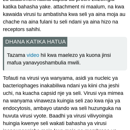
katika bahasha yake. attachment ni maalum, na kwa
kawaida virusi tu ambatisha kwa seli ya aina moja au
chache na aina fulani tu seli ndani ya aina hizo na
receptors sahihi.
DHANA KATIKA HATUA
Tazama
video
hii kwa maelezo ya kuona jinsi
mafua yanavyoshambulia mwili.
Tofauti na virusi vya wanyama, asidi ya nucleic ya
bacteriophages
inakabiliwa ndani ya kiini cha jeshi
uchi, na kuacha
capsid
nje ya seli. Virusi vya mimea
na wanyama vinaweza kuingia seli zao kwa njia
ya
endocytosis, ambayo utando wa seli huzunguka na
huvuta virusi vyote. Baadhi ya virusi vilivyoingia
huingia kwenye seli wakati bahasha ya virusi