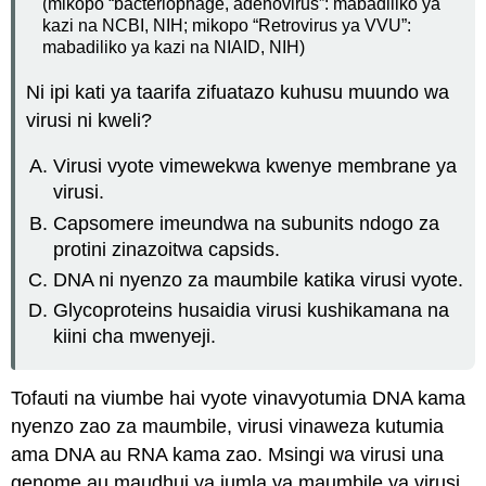
(mikopo “bacteriophage, adenovirus”: mabadiliko ya
kazi na NCBI, NIH; mikopo “Retrovirus ya VVU”:
mabadiliko ya kazi na NIAID, NIH)
Ni ipi kati ya taarifa zifuatazo kuhusu muundo wa
virusi ni kweli?
Virusi vyote vimewekwa kwenye membrane ya
virusi.
Capsomere imeundwa na subunits ndogo za
protini zinazoitwa capsids.
DNA ni nyenzo za maumbile katika virusi vyote.
Glycoproteins husaidia virusi kushikamana na
kiini cha mwenyeji.
Tofauti na viumbe hai vyote vinavyotumia DNA kama
nyenzo zao za maumbile, virusi vinaweza kutumia
ama DNA au RNA kama zao. Msingi wa virusi una
genome au maudhui ya jumla ya maumbile ya virusi.