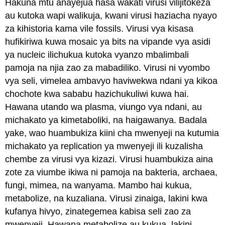
Hakuna mtu anayejua hasa wakati virusi vilijitokeza
au kutoka wapi walikuja, kwani virusi haziacha nyayo
za kihistoria kama vile fossils. Virusi vya kisasa
hufikiriwa kuwa mosaic ya bits na vipande vya asidi
ya nucleic ilichukua kutoka vyanzo mbalimbali
pamoja na njia zao za mabadiliko. Virusi ni vyombo
vya seli, vimelea ambavyo haviwekwa ndani ya kikoa
chochote kwa sababu hazichukuliwi kuwa hai.
Hawana utando wa plasma, viungo vya ndani, au
michakato ya kimetaboliki, na haigawanya. Badala
yake, wao huambukiza kiini cha mwenyeji na kutumia
michakato ya replication ya mwenyeji ili kuzalisha
chembe za virusi vya kizazi. Virusi huambukiza aina
zote za viumbe ikiwa ni pamoja na bakteria, archaea,
fungi, mimea, na wanyama. Mambo hai kukua,
metabolize, na kuzaliana. Virusi zinaiga, lakini kwa
kufanya hivyo, zinategemea kabisa seli zao za
mwenyeji. Hawana metabolize au kukua, lakini