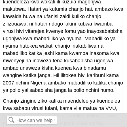
kuendeleza kwa wakati ili kuzuia magonjwa
makubwa. Hatari ya kutumia chanjo hai, ambazo kwa
kawaida huwa na ufanisi zaidi kuliko chanjo
zilizouawa, ni hatari ndogo lakini kubwa kwamba
virusi hivi vitarejea kwenye fomu yao inayosababisha
ugonjwa kwa mabadiliko ya nyuma. Mabadiliko ya
nyuma hutokea wakati chanjo inakabiliwa na
mabadiliko katika jeshi kama kwamba inasoma kwa
mwenyeji na inaweza tena kusababisha ugonjwa,
ambao unaweza kisha kuenea kwa binadamu
wengine katika janga. Hii ilitokea hivi karibuni kama
2007 nchini Nigeria ambako mabadiliko katika chanjo
ya polio yalisababisha janga la polio nchini humo.
Chanjo zingine ziko katika maendeleo ya kuendelea
kwa sababu virusi fulani, kama vile mafua na VVU,
zina kiwango cha juu cha mabadiliko ikilinganishwa
na virusi vingine au seli za jeshi. Kwa mafua,