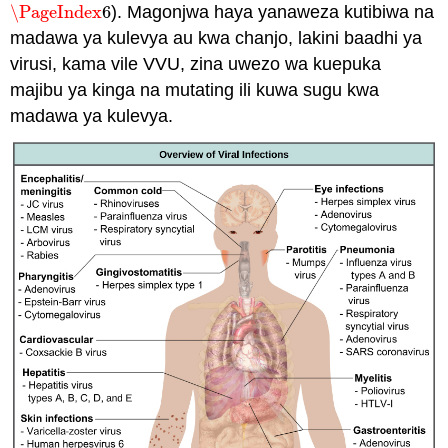
\PageIndex
6
). Magonjwa haya yanaweza kutibiwa na
\PageIndex
6
madawa ya kulevya au kwa chanjo, lakini baadhi ya
virusi, kama vile VVU, zina uwezo wa kuepuka
majibu ya kinga na mutating ili kuwa sugu kwa
madawa ya kulevya.