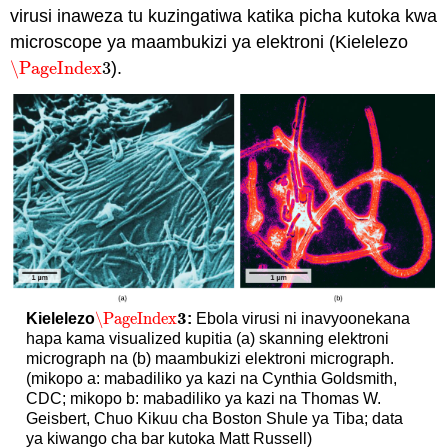
virusi inaweza tu kuzingatiwa katika picha kutoka kwa
microscope ya maambukizi ya elektroni (Kielelezo
\PageIndex
3
).
\PageIndex
3
3
\PageIndex
Kielelezo
:
Ebola virusi ni inavyoonekana
\PageIndex
3
hapa kama visualized kupitia (a) skanning elektroni
micrograph na (b) maambukizi elektroni micrograph.
(mikopo a: mabadiliko ya kazi na Cynthia Goldsmith,
CDC; mikopo b: mabadiliko ya kazi na Thomas W.
Geisbert, Chuo Kikuu cha Boston Shule ya Tiba; data
ya kiwango cha bar kutoka Matt Russell)