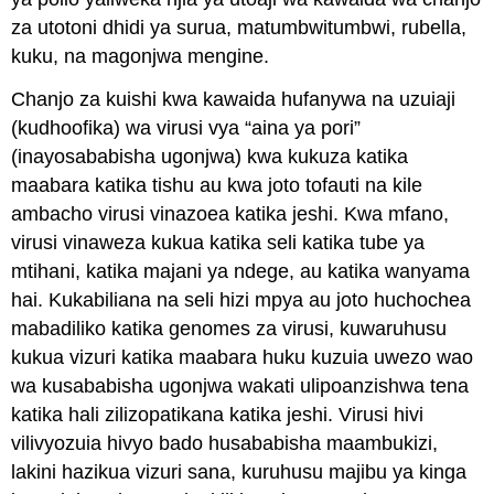
za utotoni dhidi ya surua, matumbwitumbwi, rubella,
kuku, na magonjwa mengine.
Chanjo za kuishi kwa kawaida hufanywa na uzuiaji
(kudhoofika) wa virusi vya “aina ya pori”
(inayosababisha ugonjwa) kwa kukuza katika
maabara katika tishu au kwa joto tofauti na kile
ambacho virusi vinazoea katika jeshi. Kwa mfano,
virusi vinaweza kukua katika seli katika tube ya
mtihani, katika majani ya ndege, au katika wanyama
hai. Kukabiliana na seli hizi mpya au joto huchochea
mabadiliko katika genomes za virusi, kuwaruhusu
kukua vizuri katika maabara huku kuzuia uwezo wao
wa kusababisha ugonjwa wakati ulipoanzishwa tena
katika hali zilizopatikana katika jeshi. Virusi hivi
vilivyozuia hivyo bado husababisha maambukizi,
lakini hazikua vizuri sana, kuruhusu majibu ya kinga