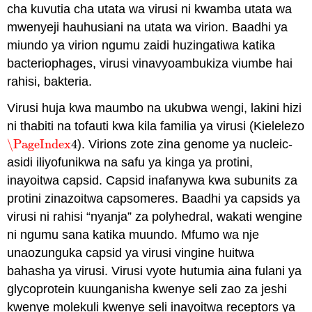
cha kuvutia cha utata wa virusi ni kwamba utata wa
mwenyeji hauhusiani na utata wa virion. Baadhi ya
miundo ya virion ngumu zaidi huzingatiwa katika
bacteriophages, virusi vinavyoambukiza viumbe hai
rahisi, bakteria.
Virusi huja kwa maumbo na ukubwa wengi, lakini hizi
ni thabiti na tofauti kwa kila familia ya virusi (Kielelezo
\PageIndex
4
). Virions zote zina genome ya nucleic-
\PageIndex
4
asidi iliyofunikwa na safu ya kinga ya protini,
inayoitwa capsid. Capsid inafanywa kwa subunits za
protini zinazoitwa capsomeres. Baadhi ya capsids ya
virusi ni rahisi “nyanja” za polyhedral, wakati wengine
ni ngumu sana katika muundo. Mfumo wa nje
unaozunguka capsid ya virusi vingine huitwa
bahasha ya virusi. Virusi vyote hutumia aina fulani ya
glycoprotein kuunganisha kwenye seli zao za jeshi
kwenye molekuli kwenye seli inayoitwa receptors ya