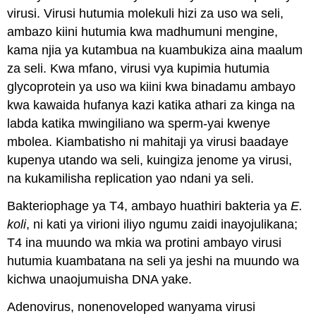
virusi. Virusi hutumia molekuli hizi za uso wa seli,
ambazo kiini hutumia kwa madhumuni mengine,
kama njia ya kutambua na kuambukiza aina maalum
za seli. Kwa mfano, virusi vya kupimia hutumia
glycoprotein ya uso wa kiini kwa binadamu ambayo
kwa kawaida hufanya kazi katika athari za kinga na
labda katika mwingiliano wa sperm-yai kwenye
mbolea. Kiambatisho ni mahitaji ya virusi baadaye
kupenya utando wa seli, kuingiza jenome ya virusi,
na kukamilisha replication yao ndani ya seli.
Bakteriophage ya T4, ambayo huathiri bakteria ya
E.
koli
, ni kati ya virioni iliyo ngumu zaidi inayojulikana;
T4 ina muundo wa mkia wa protini ambayo virusi
hutumia kuambatana na seli ya jeshi na muundo wa
kichwa unaojumuisha DNA yake.
Adenovirus, nonenoveloped wanyama virusi