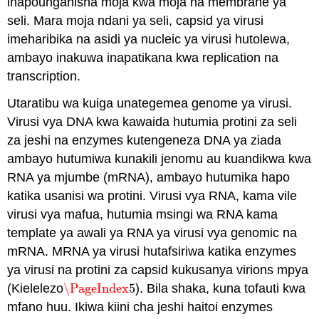
inapounganisha moja kwa moja na membrane ya
seli. Mara moja ndani ya seli, capsid ya virusi
imeharibika na asidi ya nucleic ya virusi hutolewa,
ambayo inakuwa inapatikana kwa replication na
transcription.
Utaratibu wa kuiga unategemea genome ya virusi.
Virusi vya DNA kwa kawaida hutumia protini za seli
za jeshi na enzymes kutengeneza DNA ya ziada
ambayo hutumiwa kunakili jenomu au kuandikwa kwa
RNA ya mjumbe (mRNA), ambayo hutumika hapo
katika usanisi wa protini. Virusi vya RNA, kama vile
virusi vya mafua, hutumia msingi wa RNA kama
template ya awali ya RNA ya virusi vya genomic na
mRNA. MRNA ya virusi hutafsiriwa katika enzymes
ya virusi na protini za capsid kukusanya virions mpya
(Kielelezo
\PageIndex
5
). Bila shaka, kuna tofauti kwa
\PageIndex
5
mfano huu. Ikiwa kiini cha jeshi haitoi enzymes