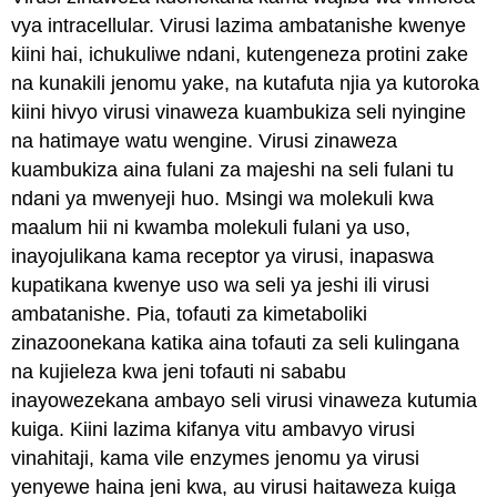
vya intracellular. Virusi lazima ambatanishe kwenye
kiini hai, ichukuliwe ndani, kutengeneza protini zake
na kunakili jenomu yake, na kutafuta njia ya kutoroka
kiini hivyo virusi vinaweza kuambukiza seli nyingine
na hatimaye watu wengine. Virusi zinaweza
kuambukiza aina fulani za majeshi na seli fulani tu
ndani ya mwenyeji huo. Msingi wa molekuli kwa
maalum hii ni kwamba molekuli fulani ya uso,
inayojulikana kama receptor ya virusi, inapaswa
kupatikana kwenye uso wa seli ya jeshi ili virusi
ambatanishe. Pia, tofauti za kimetaboliki
zinazoonekana katika aina tofauti za seli kulingana
na kujieleza kwa jeni tofauti ni sababu
inayowezekana ambayo seli virusi vinaweza kutumia
kuiga. Kiini lazima kifanya vitu ambavyo virusi
vinahitaji, kama vile enzymes jenomu ya virusi
yenyewe haina jeni kwa, au virusi haitaweza kuiga