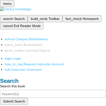
menu
search
Search
build_circle
Toolbar
fact_check
Homework
cancel
Exit Reader Mode
school
Campus Bookshelves
menu_book
Bookshelves
perm_media
Learning Objects
login
Login
how_to_reg
Request Instructor Account
hub
Instructor Commons
Search
Search this book
Submit Search