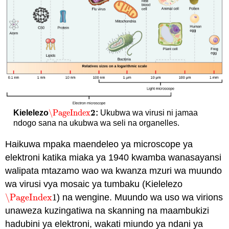
2
\PageIndex
Kielelezo
:
Ukubwa wa virusi ni jamaa
\PageIndex
2
ndogo sana na ukubwa wa seli na organelles.
Haikuwa mpaka maendeleo ya microscope ya
elektroni katika miaka ya 1940 kwamba wanasayansi
walipata mtazamo wao wa kwanza mzuri wa muundo
wa virusi vya mosaic ya tumbaku (Kielelezo
\PageIndex
1
) na wengine. Muundo wa uso wa virions
\PageIndex
1
unaweza kuzingatiwa na skanning na maambukizi
hadubini ya elektroni, wakati miundo ya ndani ya