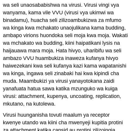
wa seli unaosababishwa na virusi. Virusi vingi vya
wanyama, kama vile VVU (virusi vya ukimwi wa
binadamu), huacha seli zilizoambukizwa za mfumo
wa kinga kwa mchakato unaojulikana kama budding,
ambapo virions huondoka seli moja kwa moja. Wakati
wa mchakato wa budding, kiini haipatikani lysis na
haijauawa mara moja. Hata hivyo, uharibifu wa seli
ambazo VVU huambukiza inaweza kufanya hivyo
haiwezekani kwa seli kufanya kazi kama wapatanishi
wa kinga, ingawa seli zinabaki hai kwa kipindi cha
muda. Maambukizi ya virusi yanayotokana zaidi
yanafuata hatua sawa katika mzunguko wa kuiga
virusi: attachment, kupenya, uncoating, replication,
mkutano, na kutolewa.
Virusi huunganisha tovuti maalum ya receptor
kwenye utando wa kiini cha mwenyeji kupitia protini
za attachment katika capsid au protini zilizoingia