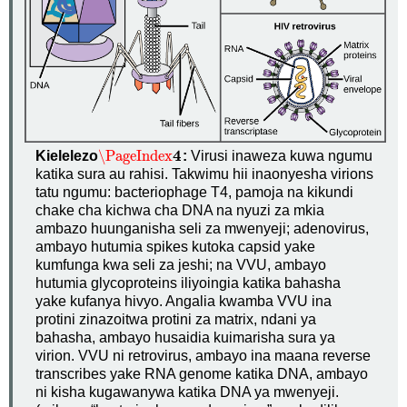
4
\PageIndex
Kielelezo
:
Virusi inaweza kuwa ngumu
\PageIndex
4
katika sura au rahisi. Takwimu hii inaonyesha virions
tatu ngumu: bacteriophage T4, pamoja na kikundi
chake cha kichwa cha DNA na nyuzi za mkia
ambazo huunganisha seli za mwenyeji; adenovirus,
ambayo hutumia spikes kutoka capsid yake
kumfunga kwa seli za jeshi; na VVU, ambayo
hutumia glycoproteins iliyoingia katika bahasha
yake kufanya hivyo. Angalia kwamba VVU ina
protini zinazoitwa protini za matrix, ndani ya
bahasha, ambayo husaidia kuimarisha sura ya
virion. VVU ni retrovirus, ambayo ina maana reverse
transcribes yake RNA genome katika DNA, ambayo
ni kisha kugawanywa katika DNA ya mwenyeji.