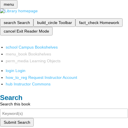
menu
search
Search
build_circle
Toolbar
fact_check
Homework
cancel
Exit Reader Mode
school
Campus Bookshelves
menu_book
Bookshelves
perm_media
Learning Objects
login
Login
how_to_reg
Request Instructor Account
hub
Instructor Commons
Search
Search this book
Submit Search