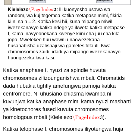
2
\PageIndex
Kielelezo
:
Ili kuonyesha usawa wa
\PageIndex
2
random, wa kujitegemea katika metapase mimi, fikiria
kiini na n = 2. Katika kesi hii, kuna mipango miwili
iwezekanavyo katika ndege ya ikweta katika metapase
I, kama inavyoonekana kwenye kiini cha juu cha kila
jopo. Mwelekeo huu wawili unaowezekana
husababisha uzalishaji wa gametes tofauti. Kwa
chromosomes zaidi, idadi ya mipango iwezekanavyo
huongezeka kwa kasi.
Katika anaphase I, nyuzi za spindle huvuta
chromosomes zilizounganishwa mbali. Chromatids
dada hubakia tightly amefungwa pamoja katika
centromere. Ni uhusiano chiasma kwamba ni
kuvunjwa katika anaphase mimi kama nyuzi masharti
ya kinetochores fused kuvuta chromosomes
homologous mbali (Kielelezo
\PageIndex
3
).
\PageIndex
3
Katika telophase I, chromosomes iliyotengwa huja