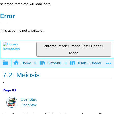
selected template will load here
Error
This action is not available.
chrome_reader_mode
Enter Reader
Mode
Expand/collapse global hierarchy
Home
Kiswahili
Kitabu: Dhana katika 
7.2: Meiosis
Page ID
OpenStax
OpenStax