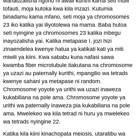
wanaozalisha ngono ni awali kurithi kama seti mbili
tofauti, moja kutoka kwa kila mzazi. Kutumia
binadamu kama mfano, seti moja ya chromosomes
23 iko katika yai iliyotolewa na mama. Baba hutoa
seti nyingine ya chromosomes 23 katika mbegu
inayozalisha yai. Katika metapase I, jozi hizi
zinaendelea kwenye hatua ya katikati kati ya miti
miwili ya kiini. Kwa sababu kuna nafasi sawa
kwamba fiber microtubule itakutana na chromosome
ya uzazi au paternally kurithi, mpangilio wa tetrads
kwenye sahani ya metapase ni random.
Chromosome yoyote ya urithi wa uzazi inaweza
kukabiliana na pole ama. Chromosome yoyote ya
urithi wa paternally inaweza pia kukabiliana na pole
ama. Mwelekeo wa kila tetrad ni huru ya mwelekeo
wa tetrads nyingine 22.
Katika kila kiini kinachopata meiosis, utaratibu wa