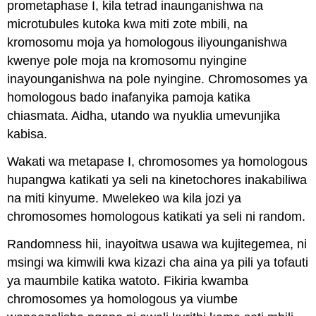
prometaphase I, kila tetrad inaunganishwa na
microtubules kutoka kwa miti zote mbili, na
kromosomu moja ya homologous iliyounganishwa
kwenye pole moja na kromosomu nyingine
inayounganishwa na pole nyingine. Chromosomes ya
homologous bado inafanyika pamoja katika
chiasmata. Aidha, utando wa nyuklia umevunjika
kabisa.
Wakati wa metapase I, chromosomes ya homologous
hupangwa katikati ya seli na kinetochores inakabiliwa
na miti kinyume. Mwelekeo wa kila jozi ya
chromosomes homologous katikati ya seli ni random.
Randomness hii, inayoitwa usawa wa kujitegemea, ni
msingi wa kimwili kwa kizazi cha aina ya pili ya tofauti
ya maumbile katika watoto. Fikiria kwamba
chromosomes ya homologous ya viumbe