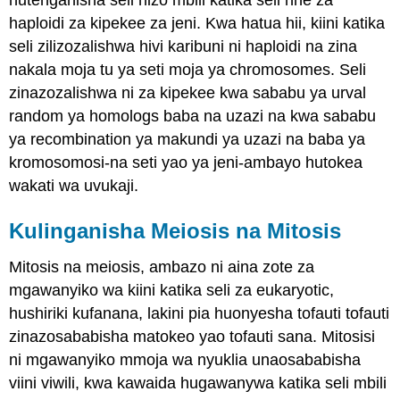
hutenganisha seli hizo mbili katika seli nne za
haploidi za kipekee za jeni. Kwa hatua hii, kiini katika
seli zilizozalishwa hivi karibuni ni haploidi na zina
nakala moja tu ya seti moja ya chromosomes. Seli
zinazozalishwa ni za kipekee kwa sababu ya urval
random ya homologs baba na uzazi na kwa sababu
ya recombination ya makundi ya uzazi na baba ya
kromosomosi-na seti yao ya jeni-ambayo hutokea
wakati wa uvukaji.
Kulinganisha Meiosis na Mitosis
Mitosis na meiosis, ambazo ni aina zote za
mgawanyiko wa kiini katika seli za eukaryotic,
hushiriki kufanana, lakini pia huonyesha tofauti tofauti
zinazosababisha matokeo yao tofauti sana. Mitosisi
ni mgawanyiko mmoja wa nyuklia unaosababisha
viini viwili, kwa kawaida hugawanywa katika seli mbili