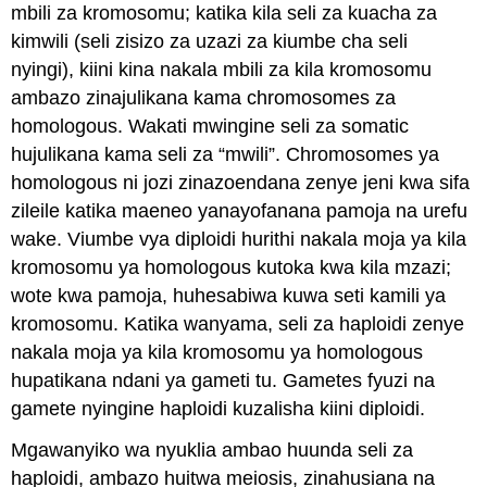
mbili za kromosomu; katika kila seli za kuacha za
kimwili (seli zisizo za uzazi za kiumbe cha seli
nyingi), kiini kina nakala mbili za kila kromosomu
ambazo zinajulikana kama chromosomes za
homologous. Wakati mwingine seli za somatic
hujulikana kama seli za “mwili”. Chromosomes ya
homologous ni jozi zinazoendana zenye jeni kwa sifa
zileile katika maeneo yanayofanana pamoja na urefu
wake. Viumbe vya diploidi hurithi nakala moja ya kila
kromosomu ya homologous kutoka kwa kila mzazi;
wote kwa pamoja, huhesabiwa kuwa seti kamili ya
kromosomu. Katika wanyama, seli za haploidi zenye
nakala moja ya kila kromosomu ya homologous
hupatikana ndani ya gameti tu. Gametes fyuzi na
gamete nyingine haploidi kuzalisha kiini diploidi.
Mgawanyiko wa nyuklia ambao huunda seli za
haploidi, ambazo huitwa meiosis, zinahusiana na