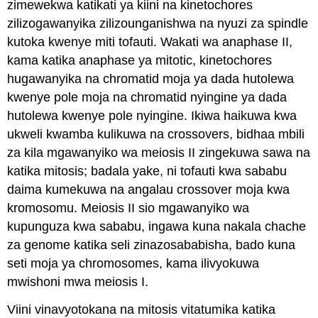
zimewekwa katikati ya kiini na kinetochores
zilizogawanyika zilizounganishwa na nyuzi za spindle
kutoka kwenye miti tofauti. Wakati wa anaphase II,
kama katika anaphase ya mitotic, kinetochores
hugawanyika na chromatid moja ya dada hutolewa
kwenye pole moja na chromatid nyingine ya dada
hutolewa kwenye pole nyingine. Ikiwa haikuwa kwa
ukweli kwamba kulikuwa na crossovers, bidhaa mbili
za kila mgawanyiko wa meiosis II zingekuwa sawa na
katika mitosis; badala yake, ni tofauti kwa sababu
daima kumekuwa na angalau crossover moja kwa
kromosomu. Meiosis II sio mgawanyiko wa
kupunguza kwa sababu, ingawa kuna nakala chache
za genome katika seli zinazosababisha, bado kuna
seti moja ya chromosomes, kama ilivyokuwa
mwishoni mwa meiosis I.
Viini vinavyotokana na mitosis vitatumika katika