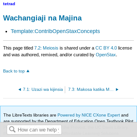
tetrad
Wachangiaji na Majina
Template:ContribOpenStaxConcepts
This page titled
7.2: Meiosis
is shared under a
CC BY 4.0
license
and was authored, remixed, and/or curated by
OpenStax
.
Back to top
7.1: Uzazi wa kijinsia
7.3: Makosa katika Meiosis
The LibreTexts libraries are
Powered by NICE CXone Expert
and
are supported by the Department of Education Open Textbook Pilot
Project, the UC Davis Office of the Provost, the UC Davis Library,
the California State University Affordable Learning Solutions