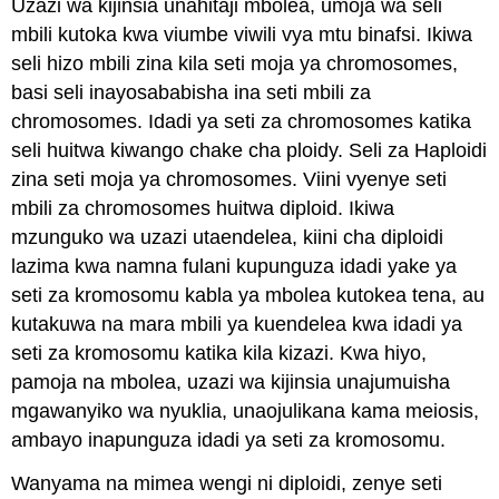
Uzazi wa kijinsia unahitaji mbolea, umoja wa seli
mbili kutoka kwa viumbe viwili vya mtu binafsi. Ikiwa
seli hizo mbili zina kila seti moja ya chromosomes,
basi seli inayosababisha ina seti mbili za
chromosomes. Idadi ya seti za chromosomes katika
seli huitwa kiwango chake cha ploidy. Seli za Haploidi
zina seti moja ya chromosomes. Viini vyenye seti
mbili za chromosomes huitwa diploid. Ikiwa
mzunguko wa uzazi utaendelea, kiini cha diploidi
lazima kwa namna fulani kupunguza idadi yake ya
seti za kromosomu kabla ya mbolea kutokea tena, au
kutakuwa na mara mbili ya kuendelea kwa idadi ya
seti za kromosomu katika kila kizazi. Kwa hiyo,
pamoja na mbolea, uzazi wa kijinsia unajumuisha
mgawanyiko wa nyuklia, unaojulikana kama meiosis,
ambayo inapunguza idadi ya seti za kromosomu.
Wanyama na mimea wengi ni diploidi, zenye seti