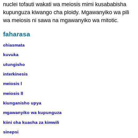
nuclei tofauti wakati wa meiosis mimi kusababisha
kupunguza kiwango cha ploidy. Mgawanyiko wa pili
wa meiosis ni sawa na mgawanyiko wa mitotic.
faharasa
chiasmata
kuvuka
utungisho
interkinesis
meiosis I
meiosis II
kiunganisho upya
mgawanyiko wa kupunguza
kiini cha kuacha za kimwili
sinepsi