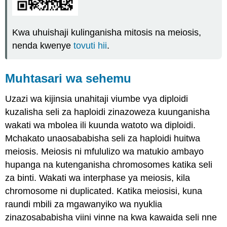
Kwa uhuishaji kulinganisha mitosis na meiosis,
nenda kwenye
tovuti hii
.
Muhtasari wa sehemu
Uzazi wa kijinsia unahitaji viumbe vya diploidi
kuzalisha seli za haploidi zinazoweza kuunganisha
wakati wa mbolea ili kuunda watoto wa diploidi.
Mchakato unaosababisha seli za haploidi huitwa
meiosis. Meiosis ni mfululizo wa matukio ambayo
hupanga na kutenganisha chromosomes katika seli
za binti. Wakati wa interphase ya meiosis, kila
chromosome ni duplicated. Katika meiosisi, kuna
raundi mbili za mgawanyiko wa nyuklia
zinazosababisha viini vinne na kwa kawaida seli nne