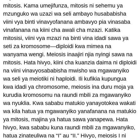
mitosis. Kama umejifunza, mitosis ni sehemu ya
mzunguko wa uzazi wa seli ambayo husababisha
viini vya binti vinavyofanana ambavyo pia vinasaba
vinafanana na kiini cha awali cha mzazi. Katika
mitosisi, viini vya mzazi na binti vina idadi sawa ya
seti za kromosome—diploidi kwa mimea na
wanyama wengi. Meiosis inaajiri njia nyingi sawa na
mitosis. Hata hivyo, kiini cha kuanzia daima ni diploidi
na viini vinavyosababisha mwisho wa mgawanyiko
wa seli ya meiotiki ni haploidi. Ili kufikia kupungua
kwa idadi ya chromosome, meiosis ina duru moja ya
kurudia kromosomu na raundi mbili za mgawanyiko
wa nyuklia. Kwa sababu matukio yanayotokea wakati
wa kila hatua ya mgawanyiko yanafanana na matukio
ya mitosis, majina ya hatua sawa yanapewa. Hata
hivyo, kwa sababu kuna raundi mbili za mgawanyiko,
hatua zinateuliwa na “I” au “II.” Hivyo, meiosis I ni