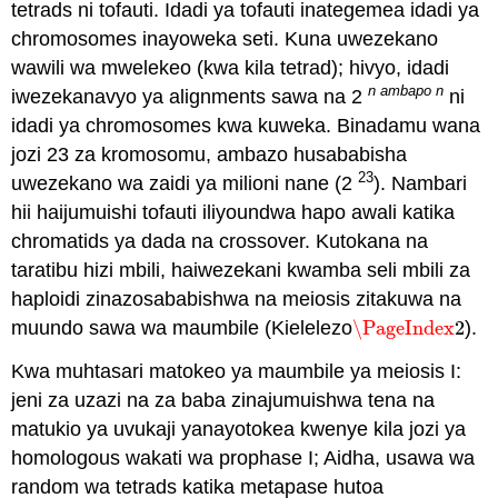
tetrads ni tofauti. Idadi ya tofauti inategemea idadi ya
chromosomes inayoweka seti. Kuna uwezekano
wawili wa mwelekeo (kwa kila tetrad); hivyo, idadi
n ambapo
n
iwezekanavyo ya alignments sawa na 2
ni
idadi ya chromosomes kwa kuweka. Binadamu wana
jozi 23 za kromosomu, ambazo husababisha
23
uwezekano wa zaidi ya milioni nane (2
). Nambari
hii haijumuishi tofauti iliyoundwa hapo awali katika
chromatids ya dada na crossover. Kutokana na
taratibu hizi mbili, haiwezekani kwamba seli mbili za
haploidi zinazosababishwa na meiosis zitakuwa na
muundo sawa wa maumbile (Kielelezo
\PageIndex
2
).
\PageIndex
2
Kwa muhtasari matokeo ya maumbile ya meiosis I:
jeni za uzazi na za baba zinajumuishwa tena na
matukio ya uvukaji yanayotokea kwenye kila jozi ya
homologous wakati wa prophase I; Aidha, usawa wa
random wa tetrads katika metapase hutoa