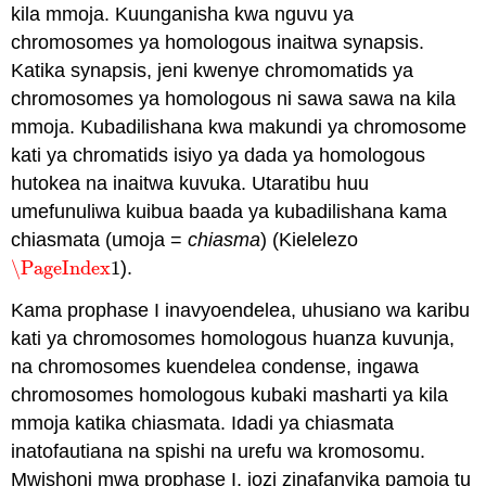
kila mmoja. Kuunganisha kwa nguvu ya
chromosomes ya homologous inaitwa synapsis.
Katika synapsis, jeni kwenye chromomatids ya
chromosomes ya homologous ni sawa sawa na kila
mmoja. Kubadilishana kwa makundi ya chromosome
kati ya chromatids isiyo ya dada ya homologous
hutokea na inaitwa kuvuka. Utaratibu huu
umefunuliwa kuibua baada ya kubadilishana kama
chiasmata (umoja =
chiasma
) (Kielelezo
\PageIndex
1
).
\PageIndex
1
Kama prophase I inavyoendelea, uhusiano wa karibu
kati ya chromosomes homologous huanza kuvunja,
na chromosomes kuendelea condense, ingawa
chromosomes homologous kubaki masharti ya kila
mmoja katika chiasmata. Idadi ya chiasmata
inatofautiana na spishi na urefu wa kromosomu.
Mwishoni mwa prophase I, jozi zinafanyika pamoja tu