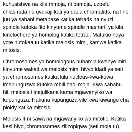
kuhusishwa na kila mmoja, ni pamoja, uzoefu
chiasmata na uvukaji kati ya dada chromatids, na line
juu ya sahani metapase katika tetrads na nyuzi
spindle kutoka fito kinyume spindle masharti ya kila
kinetochore ya homolog katika tetrad. Matukio haya
yote hutokea tu katika meiosis mimi, kamwe katika
mitosis.
Chromosomes ya homologous huhamia kwenye miti
kinyume wakati wa meiosis mimi hivyo idadi ya seti
ya chromosomes katika kila nucleus-kwa-kuwa
imepunguzwa kutoka mbili hadi moja. Kwa sababu
hii, meiosis I inajulikana kama mgawanyiko wa
kupunguza. Hakuna kupunguza vile kwa kiwango cha
ploidy katika mitosis.
Meiosis II ni sawa na mgawanyiko wa mitotic. Katika
kesi hiyo, chromosomes zilizopigwa (seti moja tu)