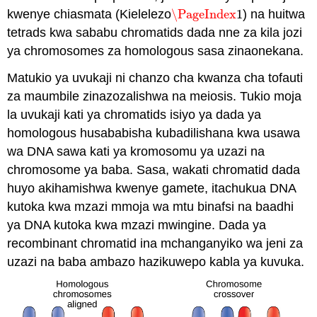
kwenye chiasmata (Kielelezo
\PageIndex
1
) na huitwa
\PageIndex
1
tetrads kwa sababu chromatids dada nne za kila jozi
ya chromosomes za homologous sasa zinaonekana.
Matukio ya uvukaji ni chanzo cha kwanza cha tofauti
za maumbile zinazozalishwa na meiosis. Tukio moja
la uvukaji kati ya chromatids isiyo ya dada ya
homologous husababisha kubadilishana kwa usawa
wa DNA sawa kati ya kromosomu ya uzazi na
chromosome ya baba. Sasa, wakati chromatid dada
huyo akihamishwa kwenye gamete, itachukua DNA
kutoka kwa mzazi mmoja wa mtu binafsi na baadhi
ya DNA kutoka kwa mzazi mwingine. Dada ya
recombinant chromatid ina mchanganyiko wa jeni za
uzazi na baba ambazo hazikuwepo kabla ya kuvuka.