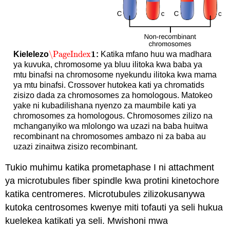
1
\PageIndex
Kielelezo
:
Katika mfano huu wa madhara
\PageIndex
1
ya kuvuka, chromosome ya bluu ilitoka kwa baba ya
mtu binafsi na chromosome nyekundu ilitoka kwa mama
ya mtu binafsi. Crossover hutokea kati ya chromatids
zisizo dada za chromosomes za homologous. Matokeo
yake ni kubadilishana nyenzo za maumbile kati ya
chromosomes za homologous. Chromosomes zilizo na
mchanganyiko wa mlolongo wa uzazi na baba huitwa
recombinant na chromosomes ambazo ni za baba au
uzazi zinaitwa zisizo recombinant.
Tukio muhimu katika prometaphase I ni attachment
ya microtubules fiber spindle kwa protini kinetochore
katika centromeres. Microtubules zilizokusanywa
kutoka centrosomes kwenye miti tofauti ya seli hukua
kuelekea katikati ya seli. Mwishoni mwa