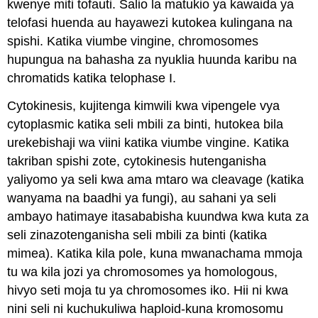
kwenye miti tofauti. Salio la matukio ya kawaida ya
telofasi huenda au hayawezi kutokea kulingana na
spishi. Katika viumbe vingine, chromosomes
hupungua na bahasha za nyuklia huunda karibu na
chromatids katika telophase I.
Cytokinesis, kujitenga kimwili kwa vipengele vya
cytoplasmic katika seli mbili za binti, hutokea bila
urekebishaji wa viini katika viumbe vingine. Katika
takriban spishi zote, cytokinesis hutenganisha
yaliyomo ya seli kwa ama mtaro wa cleavage (katika
wanyama na baadhi ya fungi), au sahani ya seli
ambayo hatimaye itasababisha kuundwa kwa kuta za
seli zinazotenganisha seli mbili za binti (katika
mimea). Katika kila pole, kuna mwanachama mmoja
tu wa kila jozi ya chromosomes ya homologous,
hivyo seti moja tu ya chromosomes iko. Hii ni kwa
nini seli ni kuchukuliwa haploid-kuna kromosomu