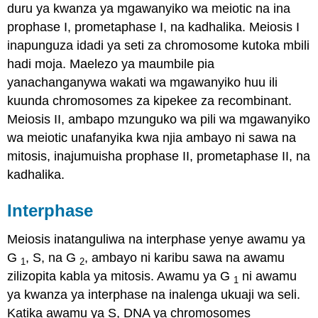
duru ya kwanza ya mgawanyiko wa meiotic na ina
prophase I, prometaphase I, na kadhalika. Meiosis I
inapunguza idadi ya seti za chromosome kutoka mbili
hadi moja. Maelezo ya maumbile pia
yanachanganywa wakati wa mgawanyiko huu ili
kuunda chromosomes za kipekee za recombinant.
Meiosis II, ambapo mzunguko wa pili wa mgawanyiko
wa meiotic unafanyika kwa njia ambayo ni sawa na
mitosis, inajumuisha prophase II, prometaphase II, na
kadhalika.
Interphase
Meiosis inatanguliwa na interphase yenye awamu ya
G
, S, na G
, ambayo ni karibu sawa na awamu
1
2
zilizopita kabla ya mitosis. Awamu ya G
ni awamu
1
ya kwanza ya interphase na inalenga ukuaji wa seli.
Katika awamu ya S, DNA ya chromosomes