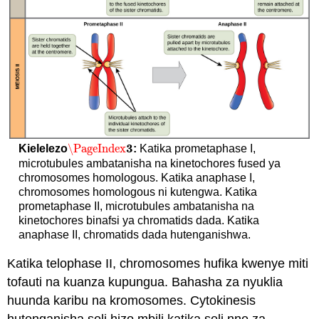
3
\PageIndex
Kielelezo
:
Katika prometaphase I,
\PageIndex
3
microtubules ambatanisha na kinetochores fused ya
chromosomes homologous. Katika anaphase I,
chromosomes homologous ni kutengwa. Katika
prometaphase II, microtubules ambatanisha na
kinetochores binafsi ya chromatids dada. Katika
anaphase II, chromatids dada hutenganishwa.
Katika telophase II, chromosomes hufika kwenye miti
tofauti na kuanza kupungua. Bahasha za nyuklia
huunda karibu na kromosomes. Cytokinesis