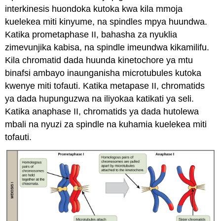
interkinesis huondoka kutoka kwa kila mmoja
kuelekea miti kinyume, na spindles mpya huundwa.
Katika prometaphase II, bahasha za nyuklia
zimevunjika kabisa, na spindle imeundwa kikamilifu.
Kila chromatid dada huunda kinetochore ya mtu
binafsi ambayo inaunganisha microtubules kutoka
kwenye miti tofauti. Katika metapase II, chromatids
ya dada hupunguzwa na iliyokaa katikati ya seli.
Katika anaphase II, chromatids ya dada hutolewa
mbali na nyuzi za spindle na kuhamia kuelekea miti
tofauti.