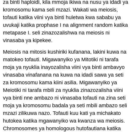
za binti haploidi, kila mmoja ikiwa na nusu ya idadi ya
kromosomu kama seli mzazi. Wakati wa meiosis,
tofauti katika viini vya binti huletwa kwa sababu ya
uvukaji katika prophase I na alignment random katika
metapase I. seli zinazozalishwa na meiosis ni
vinasaba ya kipekee.
Meiosis na mitosis kushiriki kufanana, lakini kuwa na
matokeo tofauti. Migawanyiko ya Mitotiki ni tarafa
moja ya nyuklia inayozalisha viini vya binti ambavyo
vinasaba vinafanana na kuwa na idadi sawa ya seti
za kromosomu kama kiini asilia. Migawanyiko ya
Meiotiki ni tarafa mbili za nyuklia zinazozalisha viini
vya binti nne ambazo ni vinasaba tofauti na zina seti
moja ya kromosomu badala ya seti mbili ambazo seli
mzazi zilikuwa nazo. Tofauti kuu kati ya michakato
hutokea katika mgawanyiko wa kwanza wa meiosis.
Chromosomes ya homologous hutofautiana katika