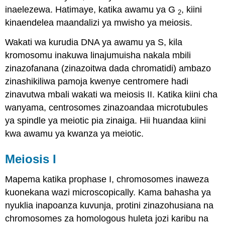
inaelezewa. Hatimaye, katika awamu ya G
, kiini
2
kinaendelea maandalizi ya mwisho ya meiosis.
Wakati wa kurudia DNA ya awamu ya S, kila
kromosomu inakuwa linajumuisha nakala mbili
zinazofanana (zinazoitwa dada chromatidi) ambazo
zinashikiliwa pamoja kwenye centromere hadi
zinavutwa mbali wakati wa meiosis II. Katika kiini cha
wanyama, centrosomes zinazoandaa microtubules
ya spindle ya meiotic pia zinaiga. Hii huandaa kiini
kwa awamu ya kwanza ya meiotic.
Meiosis I
Mapema katika prophase I, chromosomes inaweza
kuonekana wazi microscopically. Kama bahasha ya
nyuklia inapoanza kuvunja, protini zinazohusiana na
chromosomes za homologous huleta jozi karibu na