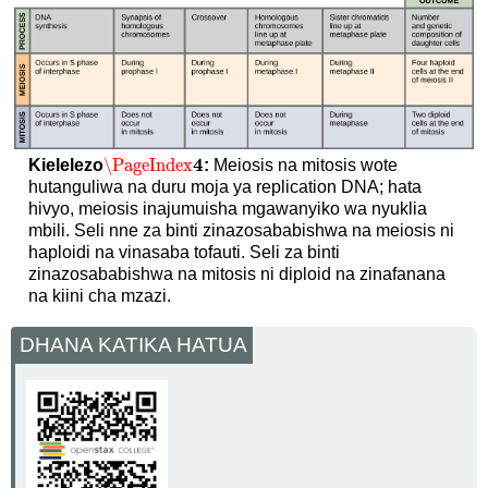
4
\PageIndex
Kielelezo
:
Meiosis na mitosis wote
\PageIndex
4
hutanguliwa na duru moja ya replication DNA; hata
hivyo, meiosis inajumuisha mgawanyiko wa nyuklia
mbili. Seli nne za binti zinazosababishwa na meiosis ni
haploidi na vinasaba tofauti. Seli za binti
zinazosababishwa na mitosis ni diploid na zinafanana
na kiini cha mzazi.
DHANA KATIKA HATUA