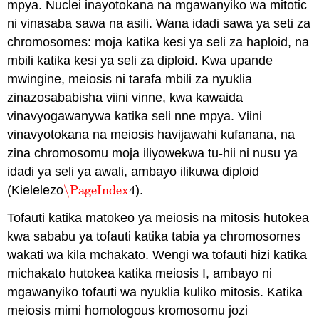
mpya. Nuclei inayotokana na mgawanyiko wa mitotic
ni vinasaba sawa na asili. Wana idadi sawa ya seti za
chromosomes: moja katika kesi ya seli za haploid, na
mbili katika kesi ya seli za diploid. Kwa upande
mwingine, meiosis ni tarafa mbili za nyuklia
zinazosababisha viini vinne, kwa kawaida
vinavyogawanywa katika seli nne mpya. Viini
vinavyotokana na meiosis havijawahi kufanana, na
zina chromosomu moja iliyowekwa tu-hii ni nusu ya
idadi ya seli ya awali, ambayo ilikuwa diploid
(Kielelezo
\PageIndex
4
).
\PageIndex
4
Tofauti katika matokeo ya meiosis na mitosis hutokea
kwa sababu ya tofauti katika tabia ya chromosomes
wakati wa kila mchakato. Wengi wa tofauti hizi katika
michakato hutokea katika meiosis I, ambayo ni
mgawanyiko tofauti wa nyuklia kuliko mitosis. Katika
meiosis mimi homologous kromosomu jozi