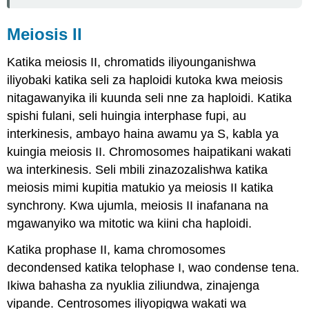
Meiosis II
Katika meiosis II, chromatids iliyounganishwa
iliyobaki katika seli za haploidi kutoka kwa meiosis
nitagawanyika ili kuunda seli nne za haploidi. Katika
spishi fulani, seli huingia interphase fupi, au
interkinesis, ambayo haina awamu ya S, kabla ya
kuingia meiosis II. Chromosomes haipatikani wakati
wa interkinesis. Seli mbili zinazozalishwa katika
meiosis mimi kupitia matukio ya meiosis II katika
synchrony. Kwa ujumla, meiosis II inafanana na
mgawanyiko wa mitotic wa kiini cha haploidi.
Katika prophase II, kama chromosomes
decondensed katika telophase I, wao condense tena.
Ikiwa bahasha za nyuklia ziliundwa, zinajenga
vipande. Centrosomes iliyopigwa wakati wa