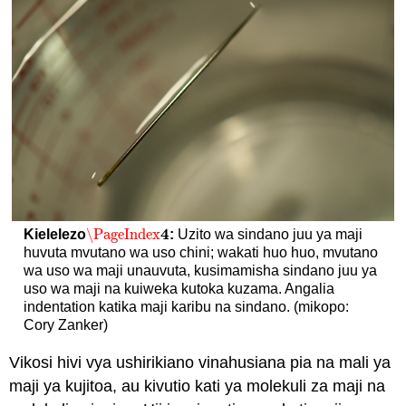
4
\PageIndex
Kielelezo
:
Uzito wa sindano juu ya maji
\PageIndex
4
huvuta mvutano wa uso chini; wakati huo huo, mvutano
wa uso wa maji unauvuta, kusimamisha sindano juu ya
uso wa maji na kuiweka kutoka kuzama. Angalia
indentation katika maji karibu na sindano. (mikopo:
Cory Zanker)
Vikosi hivi vya ushirikiano vinahusiana pia na mali ya
maji ya kujitoa, au kivutio kati ya molekuli za maji na