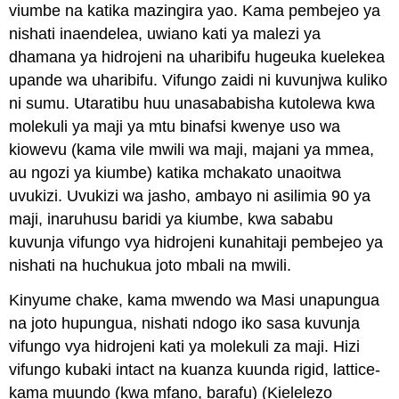
viumbe na katika mazingira yao. Kama pembejeo ya
nishati inaendelea, uwiano kati ya malezi ya
dhamana ya hidrojeni na uharibifu hugeuka kuelekea
upande wa uharibifu. Vifungo zaidi ni kuvunjwa kuliko
ni sumu. Utaratibu huu unasababisha kutolewa kwa
molekuli ya maji ya mtu binafsi kwenye uso wa
kiowevu (kama vile mwili wa maji, majani ya mmea,
au ngozi ya kiumbe) katika mchakato unaoitwa
uvukizi. Uvukizi wa jasho, ambayo ni asilimia 90 ya
maji, inaruhusu baridi ya kiumbe, kwa sababu
kuvunja vifungo vya hidrojeni kunahitaji pembejeo ya
nishati na huchukua joto mbali na mwili.
Kinyume chake, kama mwendo wa Masi unapungua
na joto hupungua, nishati ndogo iko sasa kuvunja
vifungo vya hidrojeni kati ya molekuli za maji. Hizi
vifungo kubaki intact na kuanza kuunda rigid, lattice-
kama muundo (kwa mfano, barafu) (Kielelezo