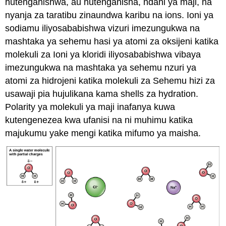
hutenganishwa, au hutenganisha, ndani ya maji, na
nyanja za taratibu zinaundwa karibu na ions. Ioni ya
sodiamu iliyosababishwa vizuri imezungukwa na
mashtaka ya sehemu hasi ya atomi za oksijeni katika
molekuli za Ioni ya kloridi iliyosababishwa vibaya
imezungukwa na mashtaka ya sehemu nzuri ya
atomi za hidrojeni katika molekuli za Sehemu hizi za
usawaji pia hujulikana kama shells za hydration.
Polarity ya molekuli ya maji inafanya kuwa
kutengenezea kwa ufanisi na ni muhimu katika
majukumu yake mengi katika mifumo ya maisha.