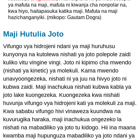
ya mafuta na maji, mafuta ni kiwanja cha nonpolar na,
kwa hiyo, haitapasuka katika maji. Mafuta na maji
hazichanganyiki. (mikopo: Gautam Dogra)
Maji Hutulia Joto
Vifungo vya hidrojeni ndani ya maji huruhusu
kunyonya na kutolewa nishati ya joto polepole zaidi
kuliko vitu vingine vingi. Joto ni kipimo cha mwendo
(nishati ya kinetic) ya molekuli. Kama mwendo
unavyoongezeka, nishati ni ya juu na hivyo joto ni
kubwa zaidi. Maji inachukua nishati kubwa kabla ya
joto lake kuongezeka. Kuongezeka kwa nishati
huvunja vifungo vya hidrojeni kati ya molekuli za maji.
Kwa sababu vifungo hivi vinaweza kuundwa na
kuvurugika haraka, maji inachukua ongezeko la
nishati na mabadiliko ya joto tu kidogo. Hii ina maana
kwamba maji hupunguza mabadiliko ya joto ndani ya