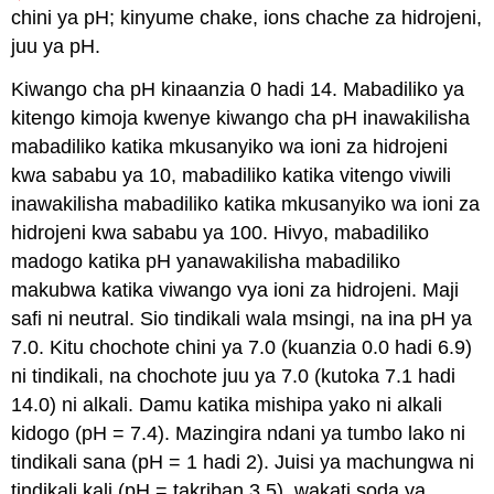
chini ya pH; kinyume chake, ions chache za hidrojeni,
juu ya pH.
Kiwango cha pH kinaanzia 0 hadi 14. Mabadiliko ya
kitengo kimoja kwenye kiwango cha pH inawakilisha
mabadiliko katika mkusanyiko wa ioni za hidrojeni
kwa sababu ya 10, mabadiliko katika vitengo viwili
inawakilisha mabadiliko katika mkusanyiko wa ioni za
hidrojeni kwa sababu ya 100. Hivyo, mabadiliko
madogo katika pH yanawakilisha mabadiliko
makubwa katika viwango vya ioni za hidrojeni. Maji
safi ni neutral. Sio tindikali wala msingi, na ina pH ya
7.0. Kitu chochote chini ya 7.0 (kuanzia 0.0 hadi 6.9)
ni tindikali, na chochote juu ya 7.0 (kutoka 7.1 hadi
14.0) ni alkali. Damu katika mishipa yako ni alkali
kidogo (pH = 7.4). Mazingira ndani ya tumbo lako ni
tindikali sana (pH = 1 hadi 2). Juisi ya machungwa ni
tindikali kali (pH = takriban 3.5), wakati soda ya