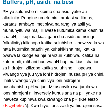
Buffers, pH, asidi, na besi
PH ya suluhisho ni kipimo cha asidi yake au
alkalinity. Pengine umetumia karatasi ya litmus,
karatasi ambayo imetibiwa na rangi ya asili ya
mumunyifu wa maji ili iweze kutumika kama kiashiria
cha pH, ili kupima kiasi gani cha asidi au msingi
(alkalinity) kilichopo katika suluhisho. Unaweza kuwa
hata kutumika baadhi ya kuhakikisha maji katika
bwawa la kuogelea nje ni vizuri kutibiwa. Katika hali
zote mbili, mtihani huu wa pH hupima kiasi cha ioni
za hidrojeni zilizopo katika suluhisho lililopewa.
Viwango vya juu vya ioni hidrojeni huzaa pH ya chini,
ilhali viwango vya chini vya ioni hidrojeni
husababisha pH ya juu. Mkusanyiko wa jumla wa
ions hidrojeni ni inversely kuhusiana na pH yake na
inaweza kupimwa kwa kiwango cha pH (Kielelezo
\PageIndex
5
). Kwa hiyo, ions zaidi ya hidrojeni sasa,
\PageIndex
5