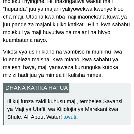
molekuli nyingine. Hii inazingatiwa wakati maji
“hupanda” juu ya majani yaliyowekwa kwenye kioo
cha maji. Utaona kwamba maji inaonekana kuwa ya
juu pande za majani kuliko katikati. Hii ni kwa sababu
molekuli ya maji huvutiwa na majani na hivyo
kuambatana nayo.
Vikosi vya ushirikiano na wambiso ni muhimu kwa
kuendeleza maisha. Kwa mfano, kwa sababu ya
majeshi haya, maji yanaweza kuzunguka kutoka
mizizi hadi juu ya mimea ili kulisha mmea.
DHANA KATIKA HATUA
Ili kujifunza zaidi kuhusu maji, tembelea Sayansi
ya Maji ya Utafiti wa Kijiolojia ya Marekani kwa
Shule: All About Water!
tovuti
.