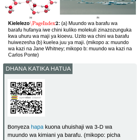
2
\PageIndex
Kielelezo
:
(a) Muundo wa barafu wa
\PageIndex
2
barafu hufanya iwe chini kuliko molekuli zinazozunguka
kwa uhuru wa maji ya kioevu. Uzito wa chini wa barafu
huiwezesha (b) kuelea juu ya maji. (mikopo a: muundo
wa kazi na Jane Whitney; mikopo b: muundo wa kazi na
Carlos Ponte)
DHANA KATIKA HATUA
Bonyeza
hapa
kuona uhuishaji wa 3-D wa
muundo wa kimiani ya barafu. (mikopo: picha