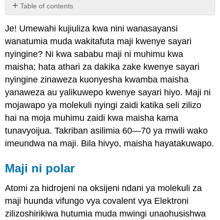
Table of contents
Maji
Je! Umewahi kujiuliza kwa nini wanasayansi
ni
polar
wanatumia muda wakitafuta maji kwenye sayari
Maji
nyingine? Ni kwa sababu maji ni muhimu kwa
Hutulia
maisha; hata athari za dakika zake kwenye sayari
Joto
nyingine zinaweza kuonyesha kwamba maisha
Maji
yanaweza au yalikuwepo kwenye sayari hiyo. Maji ni
Ni
kutengenezea
mojawapo ya molekuli nyingi zaidi katika seli zilizo
bora
hai na moja muhimu zaidi kwa maisha kama
Maji
tunavyoijua. Takriban asilimia 60—70 ya mwili wako
ni
imeundwa na maji. Bila hivyo, maisha hayatakuwapo.
mshikamano
Buffers,
pH,
Maji ni polar
asidi,
na
Atomi za hidrojeni na oksijeni ndani ya molekuli za
besi
maji huunda vifungo vya covalent vya Elektroni
Muhtasari
zilizoshirikiwa hutumia muda mwingi unaohusishwa
maelezo