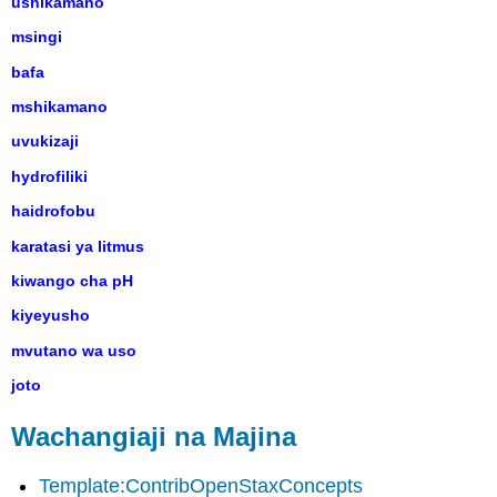
ushikamano
msingi
bafa
mshikamano
uvukizaji
hydrofiliki
haidrofobu
karatasi ya litmus
kiwango cha pH
kiyeyusho
mvutano wa uso
joto
Wachangiaji na Majina
Template:ContribOpenStaxConcepts