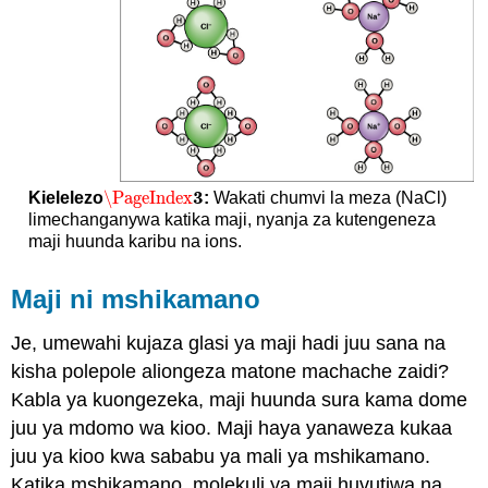
3
\PageIndex
Kielelezo
:
Wakati chumvi la meza (NaCl)
\PageIndex
3
limechanganywa katika maji, nyanja za kutengeneza
maji huunda karibu na ions.
Maji ni mshikamano
Je, umewahi kujaza glasi ya maji hadi juu sana na
kisha polepole aliongeza matone machache zaidi?
Kabla ya kuongezeka, maji huunda sura kama dome
juu ya mdomo wa kioo. Maji haya yanaweza kukaa
juu ya kioo kwa sababu ya mali ya mshikamano.
Katika mshikamano, molekuli ya maji huvutiwa na