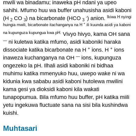
mwili wa binadamu; inaweka pH ndani ya upeo
sahihi. Mfumo huu wa buffer unahusisha asidi kaboni
-
Ikiwa H nyingi
(H
CO
) na bicarbonate (HCO
) anion.
2
3
3
+
huingia mwili, bicarbonate itachanganya na H
ili kuunda asidi ya kaboni
na kupunguza kupungua kwa pH.
Vivyo hivyo, kama OH sana
—
ni kuletwa katika mfumo, asidi kaboniki haraka
+
+
dissociate katika bicarbonate na H
ions. H
ions
—
inaweza kuchanganya na OH
ions, kupunguza
ongezeko la pH. Ilhali asidi kaboniki ni bidhaa
muhimu katika mmenyuko huu, uwepo wake ni wa
kidunia kwa sababu asidi kaboni hutolewa mwilini
kama gesi ya dioksidi kaboni kila wakati
tunapopumua. Bila mfumo huu buffer, pH katika miili
yetu ingekuwa fluctuate sana na sisi bila kushindwa
kuishi.
Muhtasari