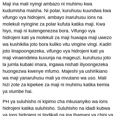
Maji ina mali nyingi ambazo ni muhimu kwa
kudumisha maisha. Ni polar, kuruhusu kuundwa kwa
vifungo vya hidrojeni, ambayo inaruhusu ions na
molekuli nyingine za polar kufuta katika maji. Kwa
hiyo, maji ni kutengenezea bora. Vifungo vya
hidrojeni kati ya molekuli za maji huwapa maji uwezo
wa kushikilia joto bora kuliko vitu vingine vingi. Kadiri
joto linapoongezeka, vifungo vya hidrojeni kati ya
maji vinaendelea kuvunja na mageuzi, kuruhusu joto
la jumla kubaki imara, ingawa nishati iliyoongezeka
huongezwa kwenye mfumo. Majeshi ya ushirikiano
wa maji yanaruhusu mali ya mvutano wa uso. Mali
hizi zote za kipekee za maji ni muhimu katika kemia
ya viumbe hai.
PH ya suluhisho ni kipimo cha mkusanyiko wa ions
hidrojeni katika suluhisho. Suluhisho na idadi kubwa
ya ions hidrojeni ni tindikali na ina thamani ya chini ya