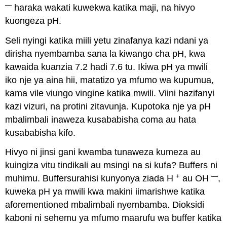
—
haraka wakati kuwekwa katika maji, na hivyo
kuongeza pH.
Seli nyingi katika miili yetu zinafanya kazi ndani ya
dirisha nyembamba sana la kiwango cha pH, kwa
kawaida kuanzia 7.2 hadi 7.6 tu. Ikiwa pH ya mwili
iko nje ya aina hii, matatizo ya mfumo wa kupumua,
kama vile viungo vingine katika mwili. Viini hazifanyi
kazi vizuri, na protini zitavunja. Kupotoka nje ya pH
mbalimbali inaweza kusababisha coma au hata
kusababisha kifo.
Hivyo ni jinsi gani kwamba tunaweza kumeza au
kuingiza vitu tindikali au msingi na si kufa? Buffers ni
+
—
muhimu. Buffersurahisi kunyonya ziada H
au OH
,
kuweka pH ya mwili kwa makini iimarishwe katika
aforementioned mbalimbali nyembamba. Dioksidi
kaboni ni sehemu ya mfumo maarufu wa buffer katika