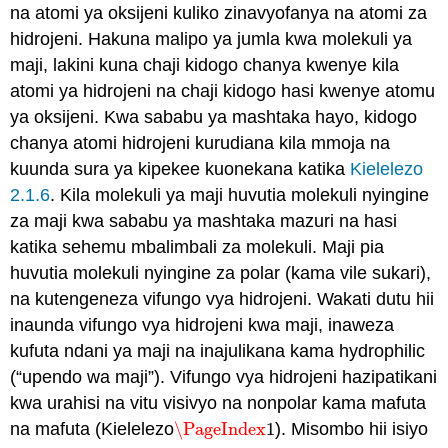
na atomi ya oksijeni kuliko zinavyofanya na atomi za
ya
hidrojeni. Hakuna malipo ya jumla kwa molekuli ya
chini
faharasa
maji, lakini kuna chaji kidogo chanya kwenye kila
Wachangiaji
atomi ya hidrojeni na chaji kidogo hasi kwenye atomu
na
ya oksijeni. Kwa sababu ya mashtaka hayo, kidogo
Majina
chanya atomi hidrojeni kurudiana kila mmoja na
kuunda sura ya kipekee kuonekana katika
Kielelezo
2.1.6
. Kila molekuli ya maji huvutia molekuli nyingine
za maji kwa sababu ya mashtaka mazuri na hasi
katika sehemu mbalimbali za molekuli. Maji pia
huvutia molekuli nyingine za polar (kama vile sukari),
na kutengeneza vifungo vya hidrojeni. Wakati dutu hii
inaunda vifungo vya hidrojeni kwa maji, inaweza
kufuta ndani ya maji na inajulikana kama hydrophilic
(“upendo wa maji”). Vifungo vya hidrojeni hazipatikani
kwa urahisi na vitu visivyo na nonpolar kama mafuta
na mafuta (Kielelezo
\PageIndex
1
). Misombo hii isiyo
\PageIndex
1