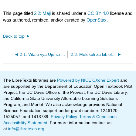
This page titled
2.2: Maji
is shared under a
CC BY 4.0
license and
was authored, remixed, and/or curated by
OpenStax
.
Back to top
2.1: Vitalu vya Ujenzi wa Molekuli
2.3: Molekuli za kibiolojia
The LibreTexts libraries are
Powered by NICE CXone Expert
and
are supported by the Department of Education Open Textbook Pilot
Project, the UC Davis Office of the Provost, the UC Davis Library,
the California State University Affordable Learning Solutions
Program, and Merlot. We also acknowledge previous National
Science Foundation support under grant numbers 1246120,
1525057, and 1413739.
Privacy Policy
.
Terms & Conditions
.
Accessibility Statement
. For more information contact us
at
info@libretexts.org
.