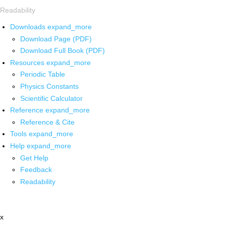
Readability
Downloads
expand_more
Download Page (PDF)
Download Full Book (PDF)
Resources
expand_more
Periodic Table
Physics Constants
Scientific Calculator
Reference
expand_more
Reference & Cite
Tools
expand_more
Help
expand_more
Get Help
Feedback
Readability
x