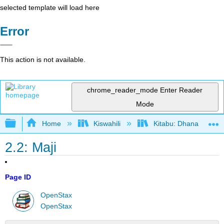
selected template will load here
Error
This action is not available.
chrome_reader_mode
Enter Reader
Mode
Expand/collapse global hierarchy
Home
Kiswahili
Kitabu: Dhana katika 
2.2: Maji
Page ID
OpenStax
OpenStax