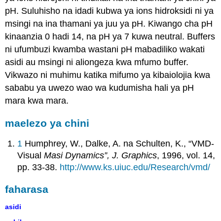
pH. Suluhisho na idadi kubwa ya ions hidroksidi ni ya
msingi na ina thamani ya juu ya pH. Kiwango cha pH
kinaanzia 0 hadi 14, na pH ya 7 kuwa neutral. Buffers
ni ufumbuzi kwamba wastani pH mabadiliko wakati
asidi au msingi ni aliongeza kwa mfumo buffer.
Vikwazo ni muhimu katika mifumo ya kibaiolojia kwa
sababu ya uwezo wao wa kudumisha hali ya pH
mara kwa mara.
maelezo ya chini
1
Humphrey, W., Dalke, A. na Schulten, K., “VMD-
Visual
Masi Dynamics”, J. Graphics
, 1996, vol. 14,
pp. 33-38.
http://www.ks.uiuc.edu/Research/vmd/
faharasa
asidi