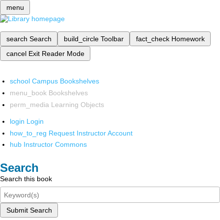
menu
search
Search
build_circle
Toolbar
fact_check
Homework
cancel
Exit Reader Mode
school
Campus Bookshelves
menu_book
Bookshelves
perm_media
Learning Objects
login
Login
how_to_reg
Request Instructor Account
hub
Instructor Commons
Search
Search this book
Submit Search