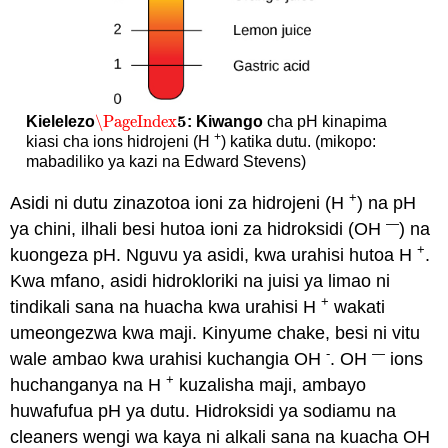
5
\PageIndex
Kielelezo
: Kiwango
cha pH kinapima
\PageIndex
5
+
kiasi cha ions hidrojeni (H
) katika dutu. (mikopo:
mabadiliko ya kazi na Edward Stevens)
+
Asidi ni dutu zinazotoa ioni za hidrojeni (H
) na pH
—
ya chini, ilhali besi hutoa ioni za hidroksidi (OH
) na
+
kuongeza pH. Nguvu ya asidi, kwa urahisi hutoa H
.
Kwa mfano, asidi hidrokloriki na juisi ya limao ni
+
tindikali sana na huacha kwa urahisi H
wakati
umeongezwa kwa maji. Kinyume chake, besi ni vitu
-
—
wale ambao kwa urahisi kuchangia OH
. OH
ions
+
huchanganya na H
kuzalisha maji, ambayo
huwafufua pH ya dutu. Hidroksidi ya sodiamu na
cleaners wengi wa kaya ni alkali sana na kuacha OH