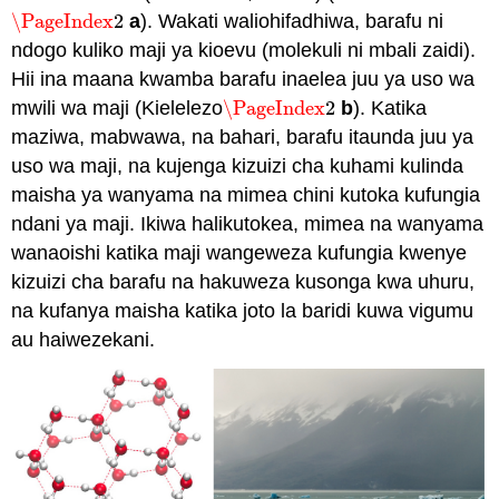
\PageIndex
2
a
). Wakati waliohifadhiwa, barafu ni
\PageIndex
2
ndogo kuliko maji ya kioevu (molekuli ni mbali zaidi).
Hii ina maana kwamba barafu inaelea juu ya uso wa
mwili wa maji (Kielelezo
\PageIndex
2
b
). Katika
\PageIndex
2
maziwa, mabwawa, na bahari, barafu itaunda juu ya
uso wa maji, na kujenga kizuizi cha kuhami kulinda
maisha ya wanyama na mimea chini kutoka kufungia
ndani ya maji. Ikiwa halikutokea, mimea na wanyama
wanaoishi katika maji wangeweza kufungia kwenye
kizuizi cha barafu na hakuweza kusonga kwa uhuru,
na kufanya maisha katika joto la baridi kuwa vigumu
au haiwezekani.