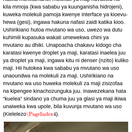
kila mmoja (kwa sababu ya kuunganisha hidrojeni),
kuweka molekuli pamoja kwenye interface ya kioevu-
hewa (gesi), ingawa hakuna nafasi zaidi katika kioo.
Ushirikiano hutoa mvutano wa uso, uwezo wa dutu
kuhimili kupasuka wakati umewekwa chini ya
mvutano au dhiki. Unapoacha chakavu kidogo cha
karatasi kwenye droplet ya maji, karatasi inaelea juu
ya droplet ya maji, ingawa kitu ni denser (nzito) kuliko
maji. Hii hutokea kwa sababu ya mvutano wa uso
unaoundwa na molekuli za maji. Ushirikiano na
mvutano wa uso huweka molekuli za maji zisizofaa
na kipengee kinachozunguka juu. Inawezekana hata
“kuelea” sindano ya chuma juu ya glasi ya maji ikiwa
unaiweka kwa upole, bila kuvunja mvutano wa uso
(Kielelezo
\PageIndex
4
).
\PageIndex
4