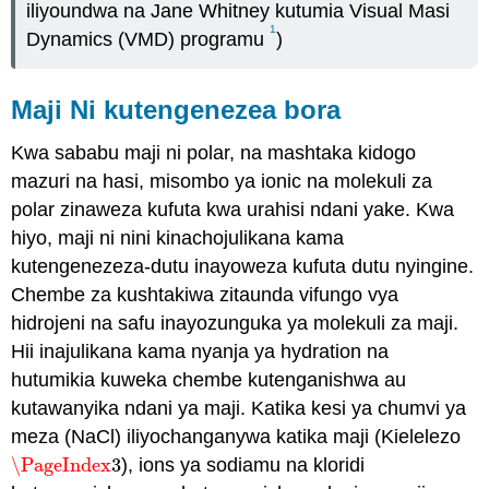
iliyoundwa na Jane Whitney kutumia Visual Masi
1
Dynamics (VMD) programu
)
Maji Ni kutengenezea bora
Kwa sababu maji ni polar, na mashtaka kidogo
mazuri na hasi, misombo ya ionic na molekuli za
polar zinaweza kufuta kwa urahisi ndani yake. Kwa
hiyo, maji ni nini kinachojulikana kama
kutengenezeza-dutu inayoweza kufuta dutu nyingine.
Chembe za kushtakiwa zitaunda vifungo vya
hidrojeni na safu inayozunguka ya molekuli za maji.
Hii inajulikana kama nyanja ya hydration na
hutumikia kuweka chembe kutenganishwa au
kutawanyika ndani ya maji. Katika kesi ya chumvi ya
meza (NaCl) iliyochanganywa katika maji (Kielelezo
\PageIndex
3
), ions ya sodiamu na kloridi
\PageIndex
3