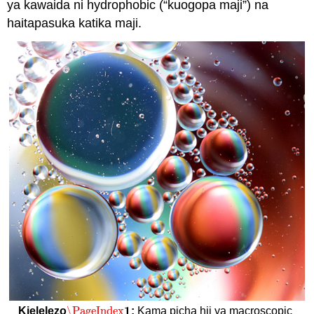
ya kawaida ni hydrophobic (“kuogopa maji”) na
haitapasuka katika maji.
1
\PageIndex
Kielelezo
:
Kama picha hii ya macroscopic
\PageIndex
1