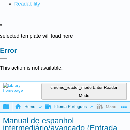
Readability
x
selected template will load here
Error
This action is not available.
chrome_reader_mode
Enter Reader
Mode
Expand/collapse global hierarchy
Home
Idioma Portugues
Manual de es
Manual de espanhol
intermediário/avançado (Entrada