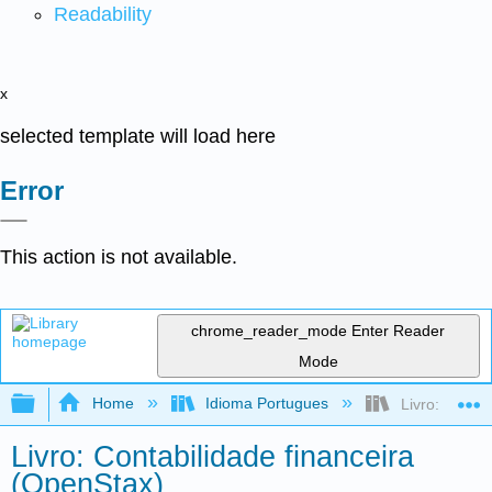
Readability
x
selected template will load here
Error
This action is not available.
chrome_reader_mode
Enter Reader
Mode
Expand/collapse global hierarchy
Home
Idioma Portugues
Livro: Contab
Livro: Contabilidade financeira
(OpenStax)