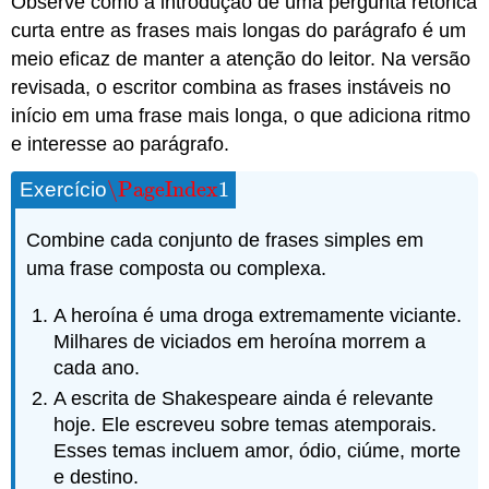
Observe como a introdução de uma pergunta retórica
Atribuições
curta entre as frases mais longas do parágrafo é um
meio eficaz de manter a atenção do leitor. Na versão
revisada, o escritor combina as frases instáveis no
início em uma frase mais longa, o que adiciona ritmo
e interesse ao parágrafo.
\PageIndex
1
Exercício
\PageIndex
1
Combine cada conjunto de frases simples em
uma frase composta ou complexa.
A heroína é uma droga extremamente viciante.
Milhares de viciados em heroína morrem a
cada ano.
A escrita de Shakespeare ainda é relevante
hoje. Ele escreveu sobre temas atemporais.
Esses temas incluem amor, ódio, ciúme, morte
e destino.