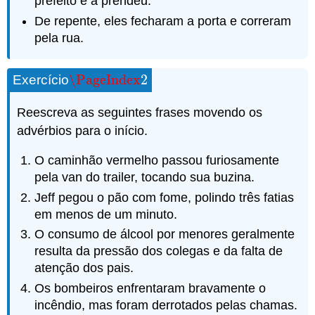
prefeito e a prendeu.
De repente, eles fecharam a porta e correram
pela rua.
\PageIndex
2
Exercício
\PageIndex
2
Reescreva as seguintes frases movendo os
advérbios para o início.
O caminhão vermelho passou furiosamente
pela van do trailer, tocando sua buzina.
Jeff pegou o pão com fome, polindo três fatias
em menos de um minuto.
O consumo de álcool por menores geralmente
resulta da pressão dos colegas e da falta de
atenção dos pais.
Os bombeiros enfrentaram bravamente o
incêndio, mas foram derrotados pelas chamas.