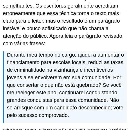
semelhantes. Os escritores geralmente acreditam
modificador
—
erroneamente que essa técnica torna o texto mais
ing
claro para o leitor, mas o resultado é um parágrafo
Unindo
instável e pouco sofisticado que não chama a
ideias
usando
atenção do público. Agora leia o parágrafo revisado
um
com várias frases:
modificador
—
Durante meu tempo no cargo, ajudei a aumentar o
ed
financiamento para escolas locais, reduzi as taxas
Unindo
de criminalidade na vizinhança e incentivei os
ideias
jovens a se envolverem em sua comunidade. Por
usando
uma
que consertar o que não está quebrado? Se você
cláusula
me reeleger este ano, continuarei conquistando
relativa
grandes conquistas para essa comunidade. Não
Unindo
se arrisque com um candidato desconhecido; vote
ideias
usando
pelo sucesso comprovado.
um
apositivo