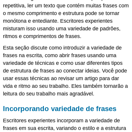
uma
repetitiva, ler um texto que contém muitas frases com
frase
o mesmo comprimento e estrutura pode se tornar
com
uma
monótona e entediante. Escritores experientes
frase
misturam isso usando uma variedade de padrões,
preposicional
ritmos e comprimentos de frases.
Certifique-
se
Esta seção discute como introduzir a variedade de
de
frases na escrita, como abrir frases usando uma
que
variedade de técnicas e como usar diferentes tipos
a
frase
de estrutura de frases ao conectar ideias. Você pode
preposicional
usar essas técnicas ao revisar um artigo para dar
permaneça
vida e ritmo ao seu trabalho. Eles também tornarão a
com
o
leitura do seu trabalho mais agradável.
que
ela
Incorporando variedade de frases
modifica
Use
Escritores experientes incorporam a variedade de
frases
frases em sua escrita, variando o estilo e a estrutura
preposicionais