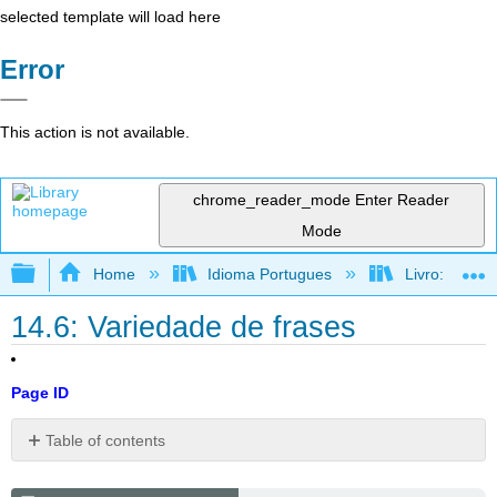
selected template will load here
Error
This action is not available.
chrome_reader_mode
Enter Reader
Mode
Expand/collapse global hierarchy
Home
Idioma Portugues
Livro: Como f
14.6: Variedade de frases
Page ID
Table of contents
Alternativa
de