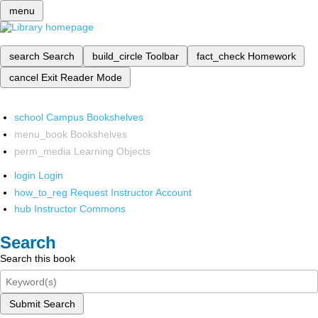
menu
search
Search
build_circle
Toolbar
fact_check
Homework
cancel
Exit Reader Mode
school
Campus Bookshelves
menu_book
Bookshelves
perm_media
Learning Objects
login
Login
how_to_reg
Request Instructor Account
hub
Instructor Commons
Search
Search this book
Submit Search