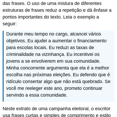
das frases. O uso de uma mistura de diferentes
judiciosamente
Iniciando
estruturas de frases reduz a repetição e dá ênfase a
uma
pontos importantes do texto. Leia o exemplo a
frase
seguir:
invertendo
o
Durante meu tempo no cargo, alcancei vários
sujeito
objetivos. Eu ajudei a aumentar o financiamento
e
o
para escolas locais. Eu reduzi as taxas de
verbo
criminalidade na vizinhança. Eu incentivei os
Conectando
jovens a se envolverem em sua comunidade.
ideias
Minha concorrente argumenta que ela é a melhor
para
aumentar
escolha nas próximas eleições. Eu defendo que é
a
ridículo consertar algo que não está quebrado. Se
variedade
você me reeleger este ano, prometo continuar
de
frases
servindo a essa comunidade.
Unindo
ideias
Neste extrato de uma campanha eleitoral, o escritor
usando
usa frases curtas e simples de comprimento e estilo
um