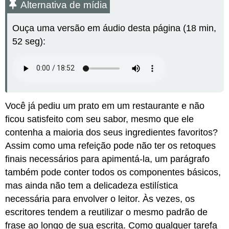
Alternativa de mídia
mídia
Incorporando
Ouça uma versão em áudio desta página (18 min,
variedade
52 seg):
de
frases
Usando
a
variedade
de
frases
Você já pediu um prato em um restaurante e não
no
ficou satisfeito com seu sabor, mesmo que ele
início
contenha a maioria dos seus ingredientes favoritos?
das
Assim como uma refeição pode não ter os retoques
frases
finais necessários para apimentá-la, um parágrafo
Iniciando
uma
também pode conter todos os componentes básicos,
frase
mas ainda não tem a delicadeza estilística
com
necessária para envolver o leitor. Às vezes, os
um
advérbio
escritores tendem a reutilizar o mesmo padrão de
Iniciando
frase ao longo de sua escrita. Como qualquer tarefa