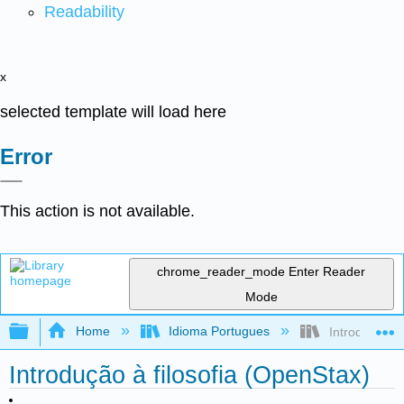
Readability
x
selected template will load here
Error
This action is not available.
chrome_reader_mode
Enter Reader
Mode
Expand/collapse global hierarchy
Home
Idioma Portugues
Introdução à 
Introdução à filosofia (OpenStax)