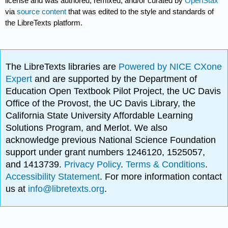
license and was authored, remixed, and/or curated by
OpenStax
via
source content
that was edited to the style and standards of
the LibreTexts platform.
The LibreTexts libraries are
Powered by NICE CXone
Expert
and are supported by the Department of
Education Open Textbook Pilot Project, the UC Davis
Office of the Provost, the UC Davis Library, the
California State University Affordable Learning
Solutions Program, and Merlot. We also
acknowledge previous National Science Foundation
support under grant numbers 1246120, 1525057,
and 1413739.
Privacy Policy
.
Terms & Conditions
.
Accessibility Statement
. For more information contact
us at
info@libretexts.org
.