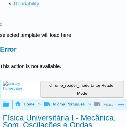
Readability
x
selected template will load here
Error
This action is not available.
chrome_reader_mode
Enter Reader
Mode
Expand/collapse global hierarchy
Home
Idioma Portugues
Física Univer
Física Universitária I - Mecânica,
Som, Oscilações e Ondas