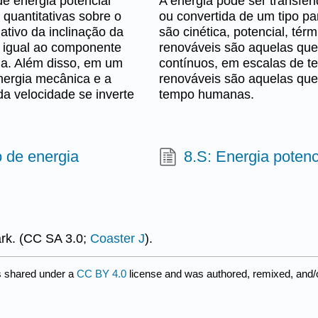
e energia potencial
A energia pode ser transfer
 quantitativas sobre o
ou convertida de um tipo pa
tivo da inclinação da
são cinética, potencial, tér
é igual ao componente
renováveis são aquelas que
la. Além disso, em um
contínuos, em escalas de t
energia mecânica e a
renováveis são aquelas qu
da velocidade se inverte
tempo humanas.
o de energia
8.S: Energia poten
ark. (CC SA 3.0;
Coaster J
).
s shared under a
CC BY 4.0
license and was authored, remixed, and/