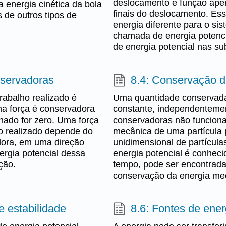
deslocamento é função apen
energia cinética da bola
finais do deslocamento. Ess
 de outros tipos de
energia diferente para o si
chamada de energia potenci
de energia potencial nas su
nservadoras
8.4: Conservação d
rabalho realizado é
Uma quantidade conservada
a força é conservadora
constante, independentemen
hado for zero. Uma força
conservadoras não funcionar
ho realizado depende do
mecânica de uma partícula
ora, em uma direção
unidimensional de partícula
nergia potencial dessa
energia potencial é conheci
ção.
tempo, pode ser encontrada
conservação da energia me
e estabilidade
8.6: Fontes de ener