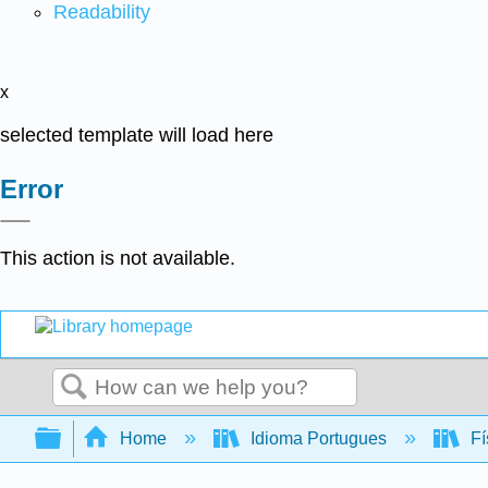
Readability
x
selected template will load here
Error
This action is not available.
Search
Expand/collapse global hierarchy
Home
Idioma Portugues
Fí