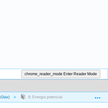
chrome_reader_mode
Enter Reader Mode
Exp
nStax)
8: Energia potencial e conservação de energia