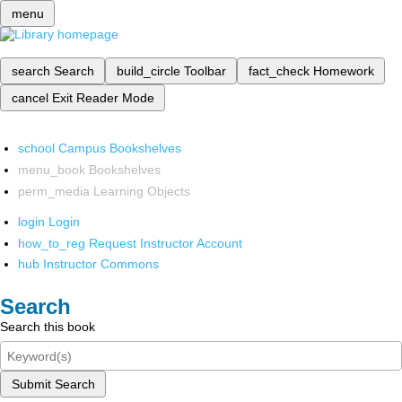
menu
search
Search
build_circle
Toolbar
fact_check
Homework
cancel
Exit Reader Mode
school
Campus Bookshelves
menu_book
Bookshelves
perm_media
Learning Objects
login
Login
how_to_reg
Request Instructor Account
hub
Instructor Commons
Search
Search this book
Submit Search