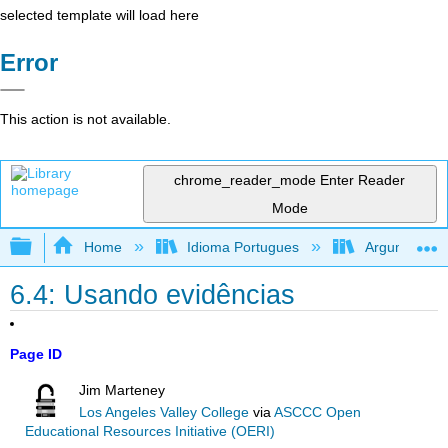
selected template will load here
Error
This action is not available.
chrome_reader_mode
Enter Reader
Mode
Expand/collapse global hierarchy
Home
Idioma Portugues
Argumentando
6.4: Usando evidências
Page ID
Jim Marteney
Los Angeles Valley College
via
ASCCC Open
Educational Resources Initiative (OERI)