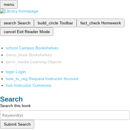
menu
search
Search
build_circle
Toolbar
fact_check
Homework
cancel
Exit Reader Mode
school
Campus Bookshelves
menu_book
Bookshelves
perm_media
Learning Objects
login
Login
how_to_reg
Request Instructor Account
hub
Instructor Commons
Search
Search this book
Submit Search