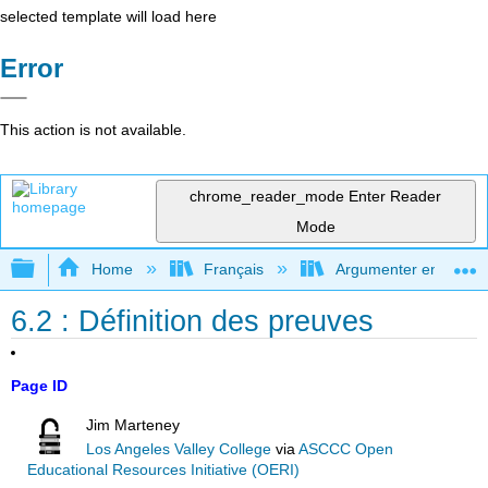
selected template will load here
Error
This action is not available.
chrome_reader_mode
Enter Reader
Mode
Expand/collapse global hierarchy
Home
Français
Argumenter en utilisan
6.2 : Définition des preuves
Page ID
Jim Marteney
Los Angeles Valley College
via
ASCCC Open
Educational Resources Initiative (OERI)