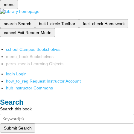
menu
search
Search
build_circle
Toolbar
fact_check
Homework
cancel
Exit Reader Mode
school
Campus Bookshelves
menu_book
Bookshelves
perm_media
Learning Objects
login
Login
how_to_reg
Request Instructor Account
hub
Instructor Commons
Search
Search this book
Submit Search