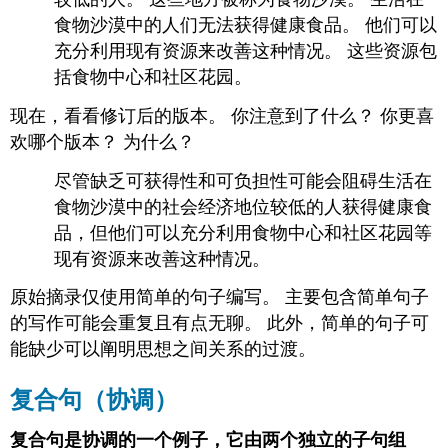
独
立
食物沙漠中的人们无法获得健康食品。 他们可以
子
充分利用现有资源来改善这种情况。 这些资源包
句
括食物中心和社区花园。
与
依
现在，看看修订后的版本。 你注意到了什么？ 你更喜
赖
欢哪个版本？ 为什么？
子
句
尽管缺乏可获得性和可负担性可能会阻碍生活在
连
接
食物沙漠中的社会经济地位较低的人获得健康食
起
品，但他们可以充分利用食物中心和社区花园等
来
现有资源来改善这种情况。
从
属
原始摘录仅使用简单的句子编写。 主要包含简单句子
连
的写作可能会重复且有点无聊。 此外，简单的句子可
词
能缺少可以阐明思想之间关系的过渡。
标
点
复合句（协调）
复
合
复
复合句是协调的一个例子，它由两个独立的子句组