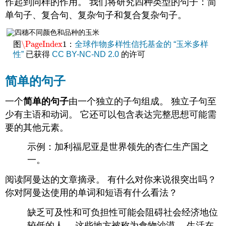
作起到同样的作用。 我们将研究四种类型的句子：简
接
独
单句子、复合句、复杂句子和复合复杂句子。
立
条
\PageIndex
款
1
图
：
全球作物多样性信托基金的 “玉米多样
\PageIndex
1
性
”
已获得
CC BY-NC-ND 2.0
的许可
协
调
连
简单的句子
词
过
一个
简单的句子
由一个独立的子句组成。 独立子句至
渡
少有主语和动词。 它还可以包含表达完整思想可能需
复
要的其他元素。
杂
的
示例：加利福尼亚是世界领先的杏仁生产国之
句
一。
子
（从
阅读阿曼达的文章摘录。 有什么对你来说很突出吗？
属
你对阿曼达使用的单词和短语有什么看法？
关
系）
缺乏可及性和可负担性可能会阻碍社会经济地位
将
较低的人。 这些地方被称为食物沙漠。 生活在