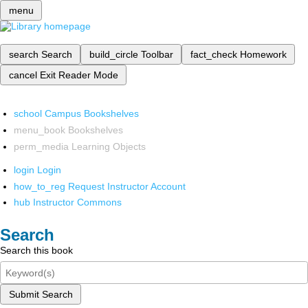
menu
search
Search
build_circle
Toolbar
fact_check
Homework
cancel
Exit Reader Mode
school
Campus Bookshelves
menu_book
Bookshelves
perm_media
Learning Objects
login
Login
how_to_reg
Request Instructor Account
hub
Instructor Commons
Search
Search this book
Submit Search