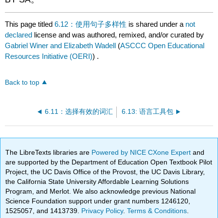
This page titled
6.12：使用句子多样性
is shared under a
not
declared
license and was authored, remixed, and/or curated by
Gabriel Winer and Elizabeth Wadell
(
ASCCC Open Educational
Resources Initiative (OERI)
) .
Back to top
6.11：选择有效的词汇
6.13: 语言工具包
The LibreTexts libraries are
Powered by NICE CXone Expert
and
are supported by the Department of Education Open Textbook Pilot
Project, the UC Davis Office of the Provost, the UC Davis Library,
the California State University Affordable Learning Solutions
Program, and Merlot. We also acknowledge previous National
Science Foundation support under grant numbers 1246120,
1525057, and 1413739.
Privacy Policy
.
Terms & Conditions
.