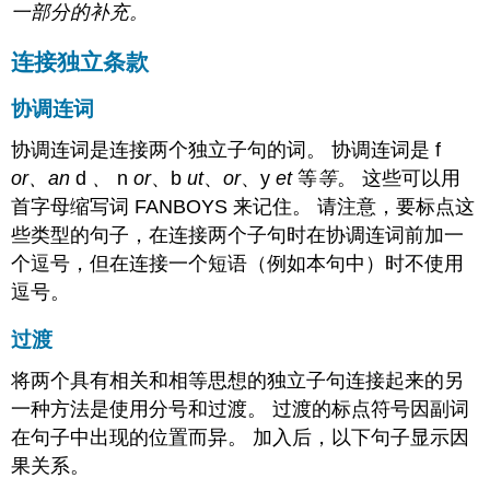
一部分的补充。
的
多
样
连接独立条款
性
修
协调连词
改
协调连词是连接两个独立子句的词。 协调连词是 f
句
子
or、an
d
、
n
or
、b
ut
、
or
、y
et
等
等
。 这些可以用
的
首字母缩写词 FANBOYS 来记住。 请注意，要标点这
多
些类型的句子，在连接两个子句时在协调连词前加一
样
性
个逗号，但在连接一个短语（例如本句中）时不使用
许
逗号。
可
和
过渡
归
属
将两个具有相关和相等思想的独立子句连接起来的另
CC
一种方法是使用分号和过渡。 过渡的标点符号因副词
许
在句子中出现的位置而异。 加入后，以下句子显示因
可
果关系。
内
容：