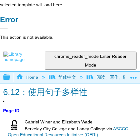
selected template will load here
Error
This action is not available.
chrome_reader_mode
Enter Reader
Mode
Expand/collapse global hierarchy
Home
简体中文
阅读、写作、研究和推理
6.12：使用句子多样性
Page ID
Gabriel Winer and Elizabeth Wadell
Berkeley City College and Laney College
via
ASCCC
Open Educational Resources Initiative (OERI)