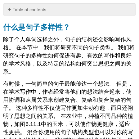
Table of contents
什
么
什么是句子多样性？
是
句
除了个人单词选择之外，句子的结构还会影响写作风
子
格。 在本节中，我们将研究不同的句子类型。 我们将
多
研究句子的多样性如何促进有趣、有效的写作和良好
样
性？
的学术风格，以及特定的结构如何突出思想之间的关
简
系。
单
的
有时候，一句简单的句子最能传达一个想法。 但是，
句
在学术写作中，作者经常将他们的想法结合起来，使
子
用协调和从属关系来创建复合、复杂和复合复杂的句
复
合
子。 这种多样性不仅使写作更加生动有趣，而且还阐
句
明了思想之间的关系。 在农业中，种植不同品种的植
（协
物，如图6.11.1中的玉米，可以使作物更健康，适应
调）
性更强。 混合你使用的句子结构类型也可以对你的写
连