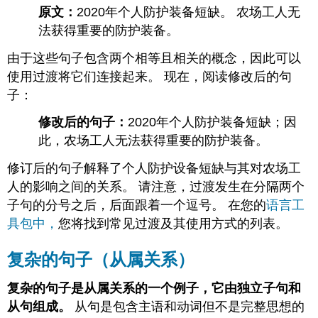
原文：
2020年个人防护装备短缺。 农场工人无
原
创
法获得重要的防护装备。
CC
由于这些句子包含两个相等且相关的概念，因此可以
许
可
使用过渡将它们连接起来。 现在，阅读修改后的句
内
子：
容：
之
修改后的句子：
2020年个人防护装备短缺；因
前
此，农场工人无法获得重要的防护装备。
已
发
修订后的句子解释了个人防护设备短缺与其对农场工
布
人的影响之间的关系。 请注意，过渡发生在分隔两个
子句的分号之后，后面跟着一个逗号。 在您的
语言工
具包中，
您将找到常见过渡及其使用方式的列表。
复杂的句子（从属关系）
复杂的句子是从属关系的一个例子，它由独立子句和
从句组成。
从句是包含主语和动词但不是完整思想的