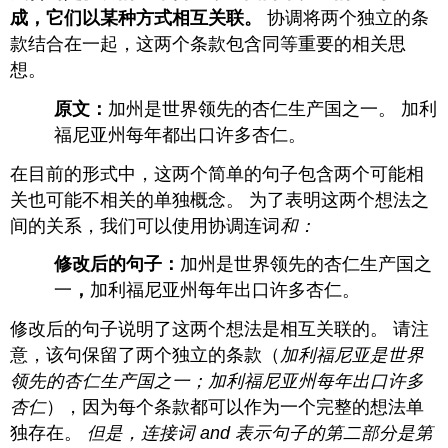
杂
成，它们以某种方式相互关联。
协调将两个独立的条
句
款结合在一起，这两个条款包含同等重要的相关思
子
想。
（协
调
原文：
加州是世界领先的杏仁生产国之一。 加利
和
从
福尼亚州每年都出口许多杏仁。
属
关
在目前的形式中，这两个简单的句子包含两个可能相
系）
关也可能不相关的单独概念。 为了表明这两个想法之
改
间的关系，我们可以使用协调连词
和：
变
你
修改后的句子：
加州是世界领先的杏仁生产国之
的
一
，
加利福尼亚州每年出口许多杏仁。
句
子
修改后的句子说明了这两个想法是相互关联的。 请注
类
型
意，该句保留了两个独立的条款（
加利福尼亚是世界
领先的杏仁生产国之一；加利福尼亚州每年出口许多
识
别
杏仁
），因为每个条款都可以作为一个完整的想法单
句
独存在。
但是，连接词 and 表示句子的第二部分是第
子