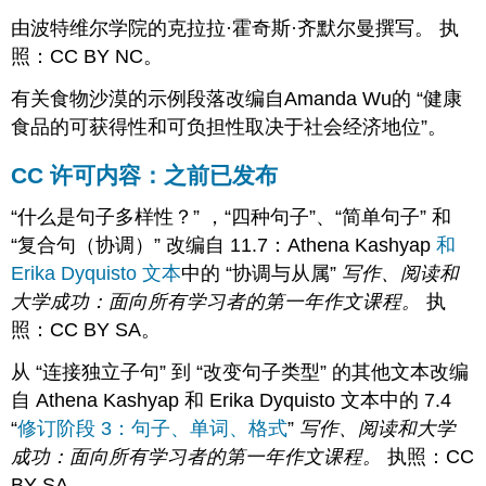
由波特维尔学院的克拉拉·霍奇斯·齐默尔曼撰写。 执
照：CC BY NC。
有关食物沙漠的示例段落改编自Amanda Wu的 “健康
食品的可获得性和可负担性取决于社会经济地位”。
CC 许可内容：之前已发布
“什么是句子多样性？” ，“四种句子”、“简单句子” 和
“复合句（协调）” 改编自 11.7：Athena Kashyap
和
Erika Dyquisto 文本
中的 “协调与从属”
写作、阅读和
大学成功：面向所有学习者的第一年作文课程。
执
照：CC BY SA。
从 “连接独立子句” 到 “改变句子类型” 的其他文本改编
自 Athena Kashyap 和 Erika Dyquisto 文本
中的 7.4
“
修订阶段 3：句子、单词、格式
”
写作、阅读和大学
成功：面向所有学习者的第一年作文课程。
执照：CC
BY SA。