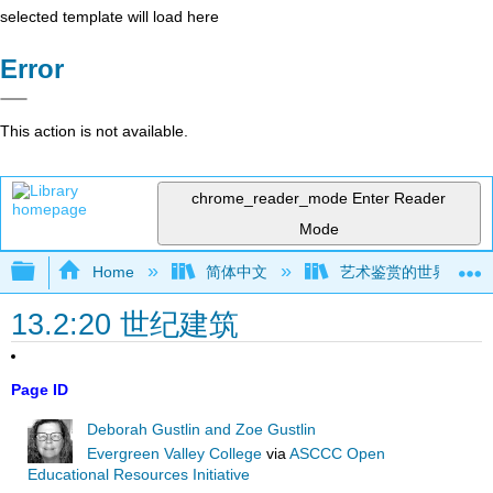
selected template will load here
Error
This action is not available.
chrome_reader_mode
Enter Reader
Mode
Expand/collapse global hierarchy
Home
简体中文
艺术鉴赏的世界视角（Gust
13.2:20 世纪建筑
Page ID
Deborah Gustlin and Zoe Gustlin
Evergreen Valley College
via
ASCCC Open
Educational Resources Initiative