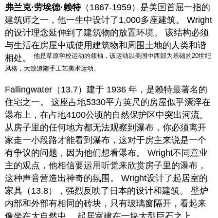
弗兰克·劳埃德·赖特
（1867-1959）是美国首屈一指的
建筑师之一，他一生中设计了1,000多座建筑。 Wright
的设计理念延伸到了建筑物的放置环境。 该结构必须
与生活在房屋中或使用建筑物和周围土地的人类和谐
他是草原学校运动的领袖，该运动以美国中西部为基础的20世纪
相处。
风格，大致追随手工艺美术运动。
Fallingwater
（13.7）建于 1936 年，是赖特最著名的
住宅之一。 这座占地5330平方英尺的房屋似乎漂浮在
瀑布上，在占地4100公顷的自然保护区中突出河流。
从房子里的任何地方都无法观察到瀑布，你必须离开
家走一小段路才能看到瀑布，这对于房主来说是一个
有争议的问题，因为他们想看瀑布。 Wright不同意业
主的观点，他相信要运用听觉来欣赏房子里的瀑布，
这种声音营造出神奇的氛围。 Wright设计了起居室的
家具（13.8），强烈反映了日本的设计和建筑。 壁炉
内部和外部有相同的砖块，只有玻璃窗隔开，看起来
像坐在大自然中。 起居室建在一块大型巨石之上，