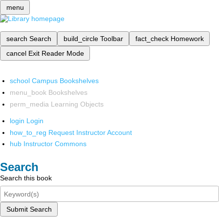
menu
search
Search
build_circle
Toolbar
fact_check
Homework
cancel
Exit Reader Mode
school
Campus Bookshelves
menu_book
Bookshelves
perm_media
Learning Objects
login
Login
how_to_reg
Request Instructor Account
hub
Instructor Commons
Search
Search this book
Submit Search