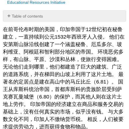
Educational Resources Initiative
Table of contents
No
headers
在前哥伦布时期的美国，印加帝国于12世纪初在秘鲁
建立，一直持续到公元1532年西班牙人入侵。 他们在
安第斯山脉沿线创建了一个涵盖秘鲁、厄瓜多尔、玻
利维亚、阿根廷和智利部分地区的帝国。 环境恶劣多
样，有山脉、平原、沙漠和丛林，使旅行变得困难。
无论他们走到哪里，他们都建造了巨大的建筑、广泛
的道路系统，并在梯田的山坡上利用了这片土地。 最
著名的定居点是建在高山中的马丘比丘（6.81）。 国
王从库斯科统治帝国，首都库斯科的贵族阶层受到萨
克赛瓦曼城堡（6.80）的保护，而其他人则在这片土
地上劳作。 印加帝国的经济建立在商品和服务交易的
基础上，没有任何真实的市场，似乎没有钱。 与大多
数文化不同，印加人不缴纳货币税。 相反，人们被要
求提供劳动力，进而获得食物和物品。