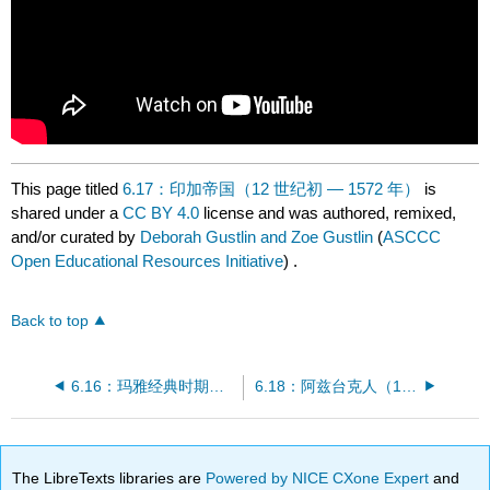
This page titled
6.17：印加帝国（12 世纪初 — 1572 年）
is
shared under a
CC BY 4.0
license and was authored, remixed,
and/or curated by
Deborah Gustlin and Zoe Gustlin
(
ASCCC
Open Educational Resources Initiative
) .
Back to top
6.16：玛雅经典时期（公元 250 年 — 公元 1539 年）
6.18：阿兹台克人（14 — 16 日）
The LibreTexts libraries are
Powered by NICE CXone Expert
and