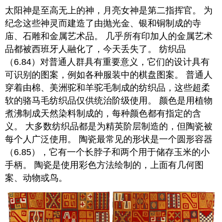
太阳神是至高无上的神，月亮女神是第二指挥官。 为
纪念这些神灵而建造了由抛光金、银和铜制成的寺
庙、石雕和金属艺术品。 几乎所有印加人的金属艺术
品都被西班牙人融化了，今天丢失了。 纺织品
（6.84）对普通人群具有重要意义，它们的设计具有
可识别的图案，例如各种服装中的棋盘图案。 普通人
穿着由棉、美洲驼和羊驼毛制成的纺织品，这些超柔
软的骆马毛纺织品仅供统治阶级使用。 颜色是用植物
煮沸制成天然染料制成的，每种颜色都有指定的含
义。 大多数纺织品都是为精英阶层制造的，但陶瓷被
每个人广泛使用。 陶瓷最常见的形状是一个圆形容器
（6.85），它有一个长脖子和两个用于储存玉米的小
手柄。 陶瓷是使用彩色方法绘制的，上面有几何图
案、动物或鸟。