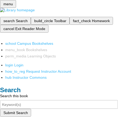
menu
search
Search
build_circle
Toolbar
fact_check
Homework
cancel
Exit Reader Mode
school
Campus Bookshelves
menu_book
Bookshelves
perm_media
Learning Objects
login
Login
how_to_reg
Request Instructor Account
hub
Instructor Commons
Search
Search this book
Submit Search