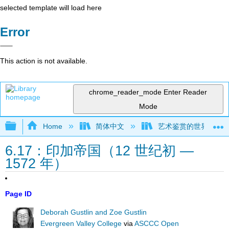
selected template will load here
Error
This action is not available.
chrome_reader_mode
Enter Reader
Mode
Expand/collapse global hierarchy
Home
简体中文
艺术鉴赏的世界视角（Gust
6.17：印加帝国（12 世纪初 —
1572 年）
Page ID
Deborah Gustlin and Zoe Gustlin
Evergreen Valley College
via
ASCCC Open