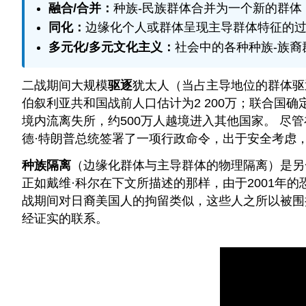
融合/合并：
种族-民族群体合并为一个新的群体
同化：
边缘化个人或群体呈现主导群体特征的
多元化/多元文化主义：
社会中的各种种族-族
二战期间大规模
驱逐
犹太人（当占主导地位的群体驱
伯叙利亚共和国战前人口估计为2 200万；联合国确定
境内流离失所，约500万人越境进入其他国家。 尽管在
德·特朗普总统签署了一项行政命令，出于安全考虑
种族隔离
（边缘化群体与主导群体的物理隔离）是另
正如戴维·科尔在下文所描述的那样，由于2001年
战期间对日裔美国人的拘留类似，这些人之所以被围捕
经证实的联系。