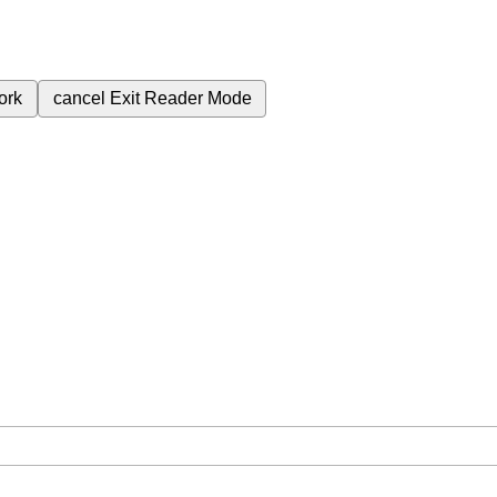
ork
cancel
Exit Reader Mode