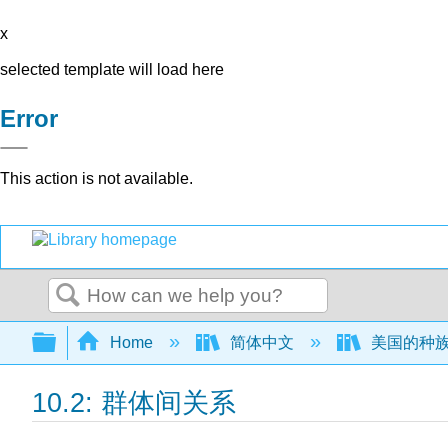
x
selected template will load here
Error
This action is not available.
Search
Expand/collapse global hierarchy
Home
简体中文
美国的种
10.2: 群体间关系