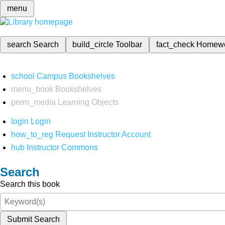
menu
search
Search
build_circle
Toolbar
fact_check
Homew
school
Campus Bookshelves
menu_book
Bookshelves
perm_media
Learning Objects
login
Login
how_to_reg
Request Instructor Account
hub
Instructor Commons
Search
Search this book
Submit Search