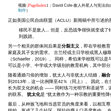
\PageIndex
1
视频
：David Cole-敌人外星人与宪
\PageIndex
1
制作
）
正如美国公民自由联盟（ACLU）新闻稿中所引述的
移民不是敌人... 但是，反恐战争很快就变成
到践踏。
另一个相关的群体间后果是
分裂主义
，即在学校教育
家庭及其子女的需求。 古兰经或主日学校或黑人穆
（Schaefer，2019）。 同样，希伯来学校
可以是小学、中学或大学级别的教育机构，其中部分
随着通婚习俗的增加，犹太人与非犹太人结婚，
融合
到2013年，这一比例降至42％（同上）。 因此
长为双文化的机会 —— 同时练习光明节和圣诞节，
的联系。
犹太化
是 “犹太教作为一种宗教的重要性降低
最后，从种族飞地和当选官员的角度来看，以相互尊
纽约，形成了几个社区，阿拉伯裔人口高度集中。 在 