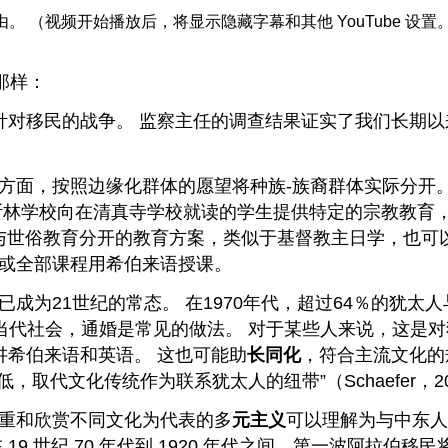
法自由。 （视频开始播放后，将显示隐藏字幕和其他 YouTube 设
那样：
了针对移民的战争。 监察主任的调查结果证实了我们长期以
方面，按照边缘化群体的愿望将种族-族裔群体实际分开
斯林学校向在清真寺学校就读的学生提供特定的宗教教育
既可以是与世俗教育分开的教育方案，类似于基督教主日学，
或全部课程用希伯来语授课。
已成为21世纪的常态。 在1970年代，超过64％的犹太人
，在当代社会，通婚是常见的做法。 对于某些人来说，这是
讲希伯来语和英语。 这也可能助
长同化
，符合主流文化的
，取代文化传统作为联系犹太人的纽带”（Schaefer，20
重和欣赏不同文化为代表的多
元主义
可以理解为与中东人
19 世纪 70 年代到 1920 年代之间，第一波阿拉