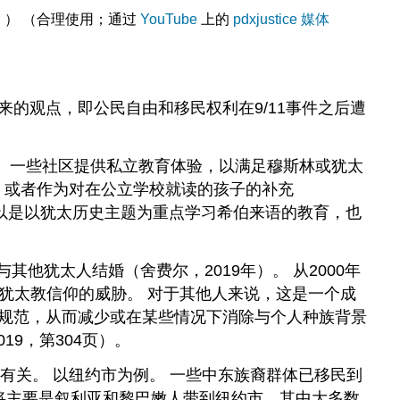
置。） （合理使用；通过
YouTube
上的
pdxjustice 媒体
来的观点，即公民自由和移民权利在9/11事件之后遭
。 一些社区提供私立教育体验，以满足穆斯林或犹太
，或者作为对在公立学校就读的孩子的补充
也可以是以犹太历史主题为重点学习希伯来语的教育，也
与其他犹太人结婚（舍费尔，2019年）。 从2000年
对犹太教信仰的威胁。 对于其他人来说，这是一个成
规范，从而减少或在某些情况下消除与个人种族背景
19，第304页）。
有关。 以纽约市为例。 一些中东族裔群体已移民到
伯移民将主要是叙利亚和黎巴嫩人带到纽约市，其中大多数