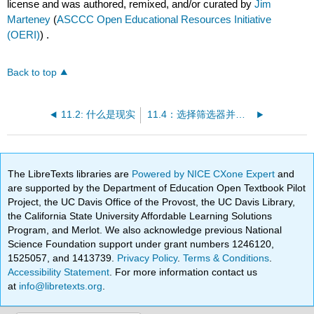
license and was authored, remixed, and/or curated by
Jim
Marteney
(
ASCCC Open Educational Resources Initiative
(OERI)
) .
Back to top
11.2: 什么是现实
11.4：选择筛选器并对其进行排序
The LibreTexts libraries are
Powered by NICE CXone Expert
and
are supported by the Department of Education Open Textbook Pilot
Project, the UC Davis Office of the Provost, the UC Davis Library,
the California State University Affordable Learning Solutions
Program, and Merlot. We also acknowledge previous National
Science Foundation support under grant numbers 1246120,
1525057, and 1413739.
Privacy Policy
.
Terms & Conditions
.
Accessibility Statement
. For more information contact us
at
info@libretexts.org
.