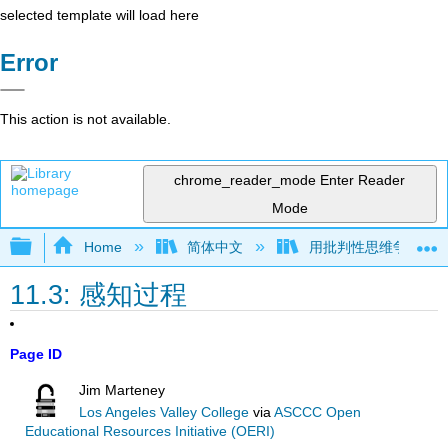
selected template will load here
Error
This action is not available.
chrome_reader_mode
Enter Reader
Mode
Expand/collapse global hierarchy
Home
简体中文
用批判性思维争论（Mar
11.3: 感知过程
Page ID
Jim Marteney
Los Angeles Valley College
via
ASCCC Open
Educational Resources Initiative (OERI)