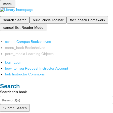
menu
search
Search
build_circle
Toolbar
fact_check
Homework
cancel
Exit Reader Mode
school
Campus Bookshelves
menu_book
Bookshelves
perm_media
Learning Objects
login
Login
how_to_reg
Request Instructor Account
hub
Instructor Commons
Search
Search this book
Submit Search