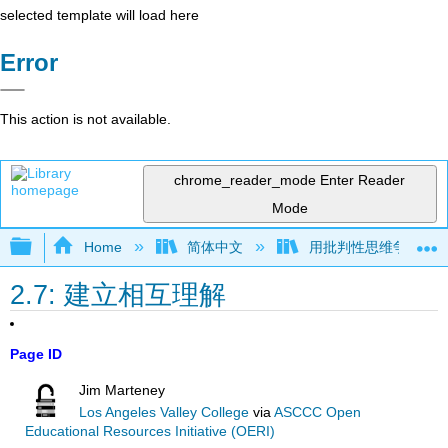
selected template will load here
Error
This action is not available.
chrome_reader_mode
Enter Reader
Mode
Expand/collapse global hierarchy
Home
简体中文
用批判性思维争论（Mar
2.7: 建立相互理解
Page ID
Jim Marteney
Los Angeles Valley College
via
ASCCC Open
Educational Resources Initiative (OERI)