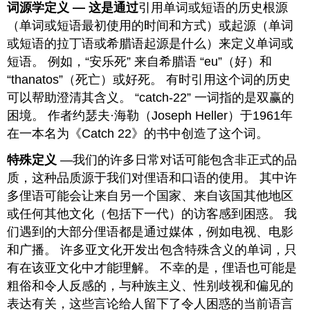
词源学定义 — 这是通过
引用单词或短语的历史根源
（单词或短语最初使用的时间和方式）或起源（单词
或短语的拉丁语或希腊语起源是什么）来定义单词或
短语。 例如，“安乐死” 来自希腊语 “eu”（好）和
“thanatos”（死亡）或好死。 有时引用这个词的历史
可以帮助澄清其含义。 “catch-22” 一词指的是双赢的
困境。 作者约瑟夫·海勒（Joseph Heller）于1961年
在一本名为《Catch 22》的书中创造了这个词。
特殊定义
—我们的许多日常对话可能包含非正式的品
质，这种品质源于我们对俚语和口语的使用。 其中许
多俚语可能会让来自另一个国家、来自该国其他地区
或任何其他文化（包括下一代）的访客感到困惑。 我
们遇到的大部分俚语都是通过媒体，例如电视、电影
和广播。 许多亚文化开发出包含特殊含义的单词，只
有在该亚文化中才能理解。 不幸的是，俚语也可能是
粗俗和令人反感的，与种族主义、性别歧视和偏见的
表达有关，这些言论给人留下了令人困惑的当前语言