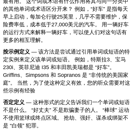
最有用。 这个词或术语有什么作用将其与同一分类中
的其他单词或术语区分开来？ 例如，“好车” 是指每天
早上启动，每加仑行驶25英里，几乎不需要维护，保
险费率低，成本低于27,000美元的汽车。 用一辆好车
的运行方式来解释一辆好车，可以使人们对这句话有
更多的相互理解。
按示例定义
— 该方法是尝试通过引用单词或短语的特
定实例来定义该单词或短语。 例如，特斯拉3、宝马
230i、英菲尼迪 I35 和丰田凯美瑞都是 “好车”。
Griffins、Simpsons 和 Sopranos 是 “非传统的美国家
庭”。 当然，为了使这种定义有效，您的听众需要对这
些示例有经验
否定定义
— 这种形式的定义告诉我们一个单词或短语
不是什么。 “好丈夫” 不是欺骗妻子的人。 “棒球” 运动
不使用篮球或终点区域。 抢劫、强奸、谋杀或绑架不
是 “白领” 犯罪。