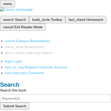
menu
search
Search
build_circle
Toolbar
fact_check
Homework
cancel
Exit Reader Mode
school
Campus Bookshelves
menu_book
Bookshelves
perm_media
Learning Objects
login
Login
how_to_reg
Request Instructor Account
hub
Instructor Commons
Search
Search this book
Submit Search