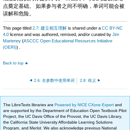
点奠定基础。 如果参与者之间不明确，单词可能会被
误解和危险。
This page titled
2.7: 建立相互理解
is shared under a
CC BY-NC
4.0
license and was authored, remixed, and/or curated by
Jim
Marteney
(
ASCCC Open Educational Resources Initiative
(OERI)
) .
Back to top
2.6: 在参数中使用单词
2.8: 歧义
The LibreTexts libraries are
Powered by NICE CXone Expert
and
are supported by the Department of Education Open Textbook Pilot
Project, the UC Davis Office of the Provost, the UC Davis Library,
the California State University Affordable Learning Solutions
Program, and Merlot. We also acknowledge previous National