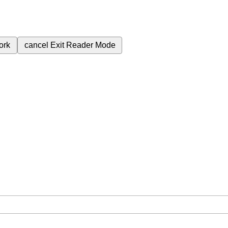
ork
cancel
Exit Reader Mode