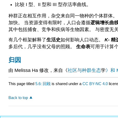
比较 I 型、II 型和 III 型存活率曲线。
种群正在相互作用，杂交来自同一物种的个体群体。
加快。 当资源变得有限时，人口会遵循
逻辑增长曲
其中包括捕食、竞争和疾病等生物因素。 与密度无
有几个框架解释了
生活史
如何影响人口动态。
K-
精
多后代，几乎没有父母的照顾。
生命表
可用于计算
归因
由 Melissa Ha 修改，来自《
社区与种群生态
学
》和 M
This page titled
5.6: 回顾
is shared under a
CC BY-NC 4.0
licen
Back to top