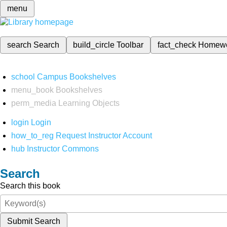
menu
search
Search
build_circle
Toolbar
fact_check
Homew
school
Campus Bookshelves
menu_book
Bookshelves
perm_media
Learning Objects
login
Login
how_to_reg
Request Instructor Account
hub
Instructor Commons
Search
Search this book
Submit Search