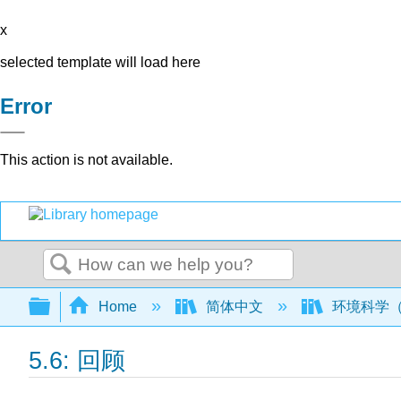
x
selected template will load here
Error
This action is not available.
Search
Expand/collapse global hierarchy
Home
简体中文
环境科学
5.6: 回顾