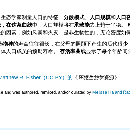
 生态学家测量人口的特征：
分散模式
、
人口规模
和
人口
线，在这条曲线
中，人口规模将在
承载能力
上趋于平稳。
关的因素，例如风暴和火灾，是非生物性的，无论密度如
选物种
的寿命往往很长，在父母的照顾下产生的后代很少
个体人口成员的预期寿命。
存活率曲线
显示了每个年龄间
atthew R. Fisher（
CC-BY）的
《
环境生物学
资源》
se and was authored, remixed, and/or curated by
Melissa Ha and Rac