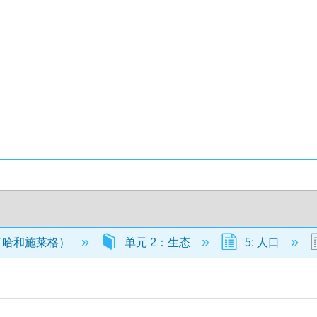
（哈和施莱格）
单元 2：生态
5: 人口