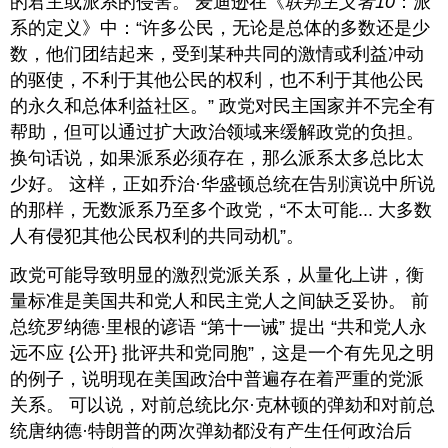
的君主或派系的侵害。 麦迪逊在《
联邦主义者10
：派
系的定义》中：“许多公民，无论是总体的多数还是少
数，他们团结起来，受到某种共同的激情或利益冲动
的驱使，不利于其他公民的权利，也不利于其他公民
的永久和总体利益社区。” 政党对民主国家并不完全有
帮助，但可以通过扩大政治领域来缓解政党的负担。
换句话说，如果派系必须存在，那么派系太多总比太
少好。 这样，正如乔治·华盛顿总统在告别演说中所说
的那样，无数派系乃至多个政党，“不太可能... 大多数
人有侵犯其他公民权利的共同动机”。
政党可能导致明显的激烈党派关系，从量化上讲，衡
量标准是美国共和党人和民主党人之间缺乏妥协。 前
总统罗纳德·里根的谚语 “第十一诫” 提出 “共和党人永
远不应 {公开} 批评共和党同胞”，这是一个有先见之明
的例子，说明现在美国政治中普遍存在着严重的党派
关系。 可以说，对前总统比尔·克林顿的弹劾和对前总
统唐纳德·特朗普的两次弹劾都没有产生任何政治后