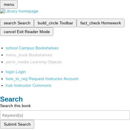
menu
search
Search
build_circle
Toolbar
fact_check
Homework
cancel
Exit Reader Mode
school
Campus Bookshelves
menu_book
Bookshelves
perm_media
Learning Objects
login
Login
how_to_reg
Request Instructor Account
hub
Instructor Commons
Search
Search this book
Submit Search