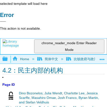
selected template will load here
Error
This action is not available.
chrome_reader_mode
Enter Reader
Mode
Expand/collapse global hierarchy
Home
简体中文
比较政府与政治概论（Bo
4.2：民主内部的机构
Page ID
Dino Bozonelos, Julia Wendt, Charlotte Lee, Jessica
Scarffe, Masahiro Omae, Josh Franco, Byran Martin,
and Stefan Veldhuis