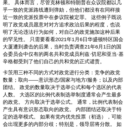
果。 具体而言，尽管克林顿和特朗普在众议院都以几
乎一致的党派路线遭到弹劾，但他们都没有在同样接
近一致的党派投票中在参议院被定罪。 这些例子既说
明了政党成员愿意对对方追求政治后果的程度，也说
明了无论违法行为如何，对自己的政党施加这种后果
的罕见性。 只需要看看2021年1月6日华盛顿特区国会
大厦遭到袭击的后果，当时负责调查21年6月1日的国
会委员会中仅有的两名共和党成员利兹·切尼和亚当·基
辛格都受到了他们自己的共和党的正式谴责。
卡茨用三种不同的方式对政党进行分类：竞争的政党
数量；取向——意识形态/国家与地方/服务；以及内部
团结。 政党的数量取决于选举公式和每个选区的代表
人数。 大选区的比例代表制选举制度通常会产生最多
的政党。 方向取决于选举公式。 通常，比例代表制会
产生具有意识形态取向的政党。 内部团结还取决于特
定的选举模式。 如果有党内优先投票（初选），可能
会出现更多的内部分歧；特别是，领导层将分散。 如