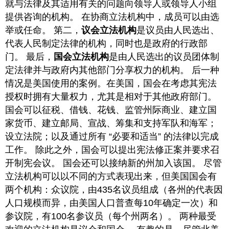
就与法律及其适用有关的问题向领导人或领导人小组
提供咨询的机构。 在协商立法机构中，成员可以由选
举或任命。 第二，
议会立法机构
是议员由人民选出、
代表人民制定法律的机构，同时也是政府的行政部
门。 最后，
国会立法机构
是由人民选出的议员团体制
定法律并与政府内其他部门分享权力的机构。 后一种
情况是美国使用的案例。在美国，国会在考虑其宪法
授权时拥有大量权力，尤其是相对于其他政府部门。
国会可以征税、借钱、花钱、监管州际商业、建立国
家货币、建立邮局、宣战、筹集和支持军队和海军；
设立法院；以及通过所有 “必要和适当” 的法律以完成
工作。 除此之外，国会可以提出宪法修正案并要求召
开制宪会议。 国会还可以接纳新的州加入该国。 尽管
立法机构可以以不同的方式表现出来，但美国国会有
两个机构：众议院，由435名议员组成（各州的代表因
人口规模而异，由美国人口普查每10年确定一次）和
参议院，有100名参议员（每个州两名）。 两种最受