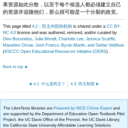
果资源如此分散，以至于每个候选人都必须建立自己
的资源并追随他们，那么很可能是一个分裂的政党。
This page titled
4.2：民主内部的机构
is shared under a
CC BY-
NC 4.0
license and was authored, remixed, and/or curated by
Dino Bozonelos, Julia Wendt, Charlotte Lee, Jessica Scarffe,
Masahiro Omae, Josh Franco, Byran Martin, and Stefan Veldhuis
(
ASCCC Open Educational Resources Initiative (OERI)
) .
Back to top
4.1: 什么是民主？
4.3: 民主制度
The LibreTexts libraries are
Powered by NICE CXone Expert
and
are supported by the Department of Education Open Textbook Pilot
Project, the UC Davis Office of the Provost, the UC Davis Library,
the California State University Affordable Learning Solutions