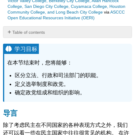
Victor Valley College, Berkeley City College, Allan Hancock
College, San Diego City College, Cuyamaca College, Houston
Community College, and Long Beach City College
via
ASCCC
Open Educational Resources Initiative (OERI)
Table of contents
学
习
学习目标
目
标
在本节结束时，您将能够：
导
言
区分立法、行政和司法部门的职能。
行
定义选举制度和政党。
政、
立
确定政党组成和组织的影响。
法
和
司
导言
法
选
除了考虑民主在不同国家的各种表现方式之外，我们
举
还可以看一些在民主国家中往往很常见的机构。 在许
制