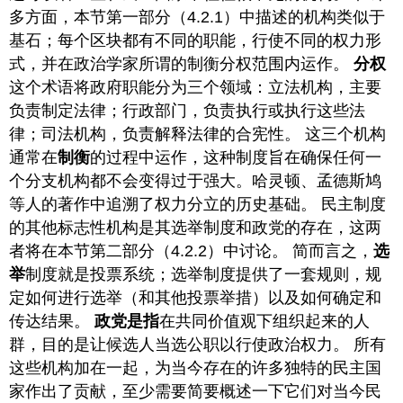
多方面，本节第一部分（4.2.1）中描述的机构类似于
度
和
基石；每个区块都有不同的职能，行使不同的权力形
政
式，并在政治学家所谓的制衡分权范围内运作。
分权
党
这个术语将政府职能分为三个领域：立法机构，主要
负责制定法律；行政部门，负责执行或执行这些法
律；司法机构，负责解释法律的合宪性。 这三个机构
通常在
制衡
的过程中运作，这种制度旨在确保任何一
个分支机构都不会变得过于强大。哈灵顿、孟德斯鸠
等人的著作中追溯了权力分立的历史基础。 民主制度
的其他标志性机构是其选举制度和政党的存在，这两
者将在本节第二部分（4.2.2）中讨论。 简而言之，
选
举
制度就是投票系统；选举制度提供了一套规则，规
定如何进行选举（和其他投票举措）以及如何确定和
传达结果。
政党
是指
在共同价值观下组织起来的人
群，目的是让候选人当选公职以行使政治权力。 所有
这些机构加在一起，为当今存在的许多独特的民主国
家作出了贡献，至少需要简要概述一下它们对当今民