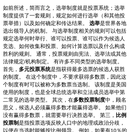
如前所述，简而言之，选举制度就是投票系统；选举
制度提供了一套规则，规定如何进行选举（和其他投
票举措）以及如何确定和传达结果。
选举
是世界各地
选出领导人的机制。 与选举制度相关的规则可以包括
规定选举何时举行、谁可以投票、谁可以作为候选人
竞选、如何收集和投票、如何计算选票以及什么构成
胜利的规则。 通常，投票规则由宪法、选举法或其他
法律规定/机构制定。 有许多不同类型的选举制度。
首先，
多元投票系统
是指获得最多选票的候选人获胜
的制度。 在这个制度中，不要求获得多数票，因此这
个制度有时可以被称为多数票当选制。 该制度是美国
使用的制度，也是全球总统选举和立法成员选举中第
二常见的选举类型。 其次，在
多数投票制度
中，顾名
思义，候选人必须赢得多数才能赢得选举。 如果他们
没有赢得多数票，就需要举行决胜选举。 第三，
比例
投票制
是指投票选项反映人口中的地理或政治分歧，
以便在当选时能够按比例领导。 例如，如果有10％的