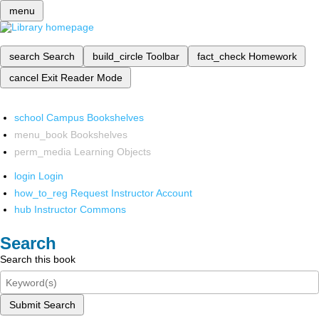
menu
search
Search
build_circle
Toolbar
fact_check
Homework
cancel
Exit Reader Mode
school
Campus Bookshelves
menu_book
Bookshelves
perm_media
Learning Objects
login
Login
how_to_reg
Request Instructor Account
hub
Instructor Commons
Search
Search this book
Submit Search