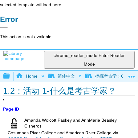
selected template will load here
Error
This action is not available.
chrome_reader_mode
Enter Reader
Mode
Expand/collapse global hierarchy
Home
简体中文
挖掘考古学：OER 考古学
1.2：活动 1-什么是考古学家？
Page ID
Amanda Wolcott Paskey and AnnMarie Beasley
Cisneros
Cosumnes River College and American River College
via