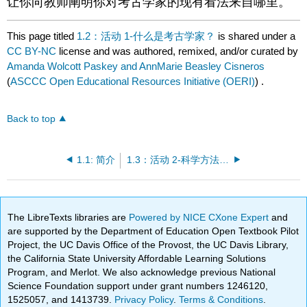
让你向教师阐明你对考古学家的现有看法来自哪里。
This page titled
1.2：活动 1-什么是考古学家？
is shared under a
CC BY-NC
license and was authored, remixed, and/or curated by
Amanda Wolcott Paskey and AnnMarie Beasley Cisneros
(
ASCCC Open Educational Resources Initiative (OERI)
) .
Back to top
1.1: 简介
1.3：活动 2-科学方法和文章分析
The LibreTexts libraries are
Powered by NICE CXone Expert
and
are supported by the Department of Education Open Textbook Pilot
Project, the UC Davis Office of the Provost, the UC Davis Library,
the California State University Affordable Learning Solutions
Program, and Merlot. We also acknowledge previous National
Science Foundation support under grant numbers 1246120,
1525057, and 1413739.
Privacy Policy
.
Terms & Conditions
.