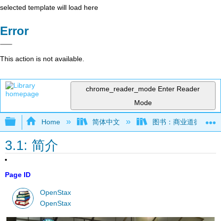
selected template will load here
Error
This action is not available.
chrome_reader_mode
Enter Reader
Mode
Expand/collapse global hierarchy
Home
简体中文
图书：商业道德 (OpenS
3.1: 简介
Page ID
OpenStax
OpenStax