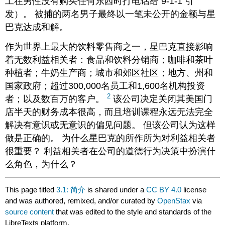
工在男性没有购买任何东西时打电话给 9-1-1 引
发）。 被捕的两名男子最终以一笔未公开的金额与星
巴克达成和解。
作为世界上最大的饮料零售商之一，星巴克直接影响
着无数利益相关者：食品和饮料分销商；咖啡和茶叶
种植者；牛奶生产商；城市和郊区社区；地方、州和
国家政府；超过300,000名员工和1,600名机构投资
2
者；以及数百万的客户。
该公司决定关闭其美国门
店半天的财务成本很高，而且培训课程永远无法完全
解决有意识或无意识的偏见问题。 但该公司认为这样
做是正确的。 为什么星巴克的所作所为对利益相关者
很重要？ 利益相关者在公司的道德行为决策中扮演什
么角色，为什么？
This page titled
3.1: 简介
is shared under a
CC BY 4.0
license
and was authored, remixed, and/or curated by
OpenStax
via
source content
that was edited to the style and standards of the
LibreTexts platform.