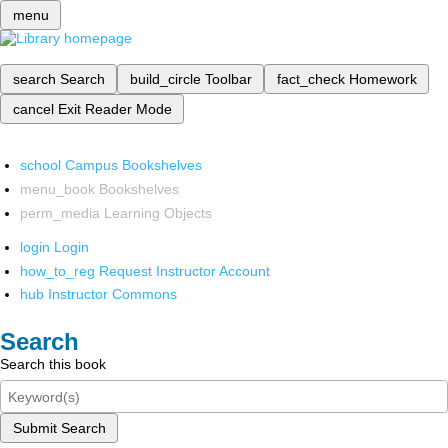
menu
search
Search
build_circle
Toolbar
fact_check
Homework
cancel
Exit Reader Mode
school
Campus Bookshelves
menu_book
Bookshelves
perm_media
Learning Objects
login
Login
how_to_reg
Request Instructor Account
hub
Instructor Commons
Search
Search this book
Submit Search