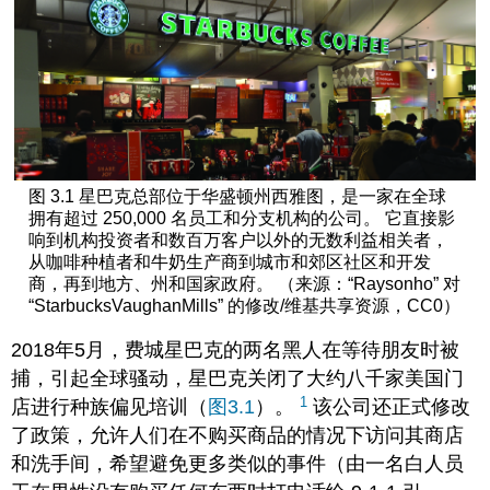
图 3.1 星巴克总部位于华盛顿州西雅图，是一家在全球
拥有超过 250,000 名员工和分支机构的公司。 它直接影
响到机构投资者和数百万客户以外的无数利益相关者，
从咖啡种植者和牛奶生产商到城市和郊区社区和开发
商，再到地方、州和国家政府。 （来源：“Raysonho” 对
“StarbucksVaughanMills” 的修改/维基共享资源，CC0）
2018年5月，费城星巴克的两名黑人在等待朋友时被
捕，引起全球骚动，星巴克关闭了大约八千家美国门
1
店进行种族偏见培训（
图3.1
）。
该公司还正式修改
了政策，允许人们在不购买商品的情况下访问其商店
和洗手间，希望避免更多类似的事件（由一名白人员