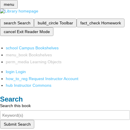
menu
search
Search
build_circle
Toolbar
fact_check
Homework
cancel
Exit Reader Mode
school
Campus Bookshelves
menu_book
Bookshelves
perm_media
Learning Objects
login
Login
how_to_reg
Request Instructor Account
hub
Instructor Commons
Search
Search this book
Submit Search