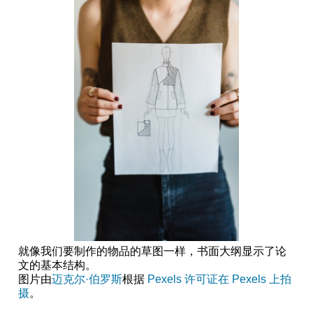
纲
句
子
大
纲
传
统
大
纲
格
式
示
例
传
统
大
纲
就像我们要制作的物品的草图一样，书面大纲显示了论
示
文的基本结构。
例
图片由
迈克尔·伯罗斯
根据
Pexels
许可证在 Pexels 上拍
大
摄
。
纲
模