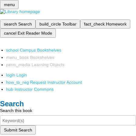
menu
search
Search
build_circle
Toolbar
fact_check
Homework
cancel
Exit Reader Mode
school
Campus Bookshelves
menu_book
Bookshelves
perm_media
Learning Objects
login
Login
how_to_reg
Request Instructor Account
hub
Instructor Commons
Search
Search this book
Submit Search