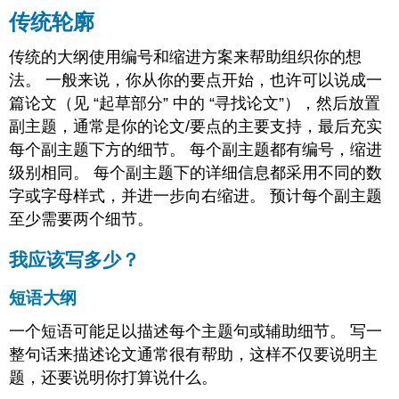
板
传统轮廓
粗
略
传统的大纲使用编号和缩进方案来帮助组织你的想
的
法。 一般来说，你从你的要点开始，也许可以说成一
轮
篇论文（见 “起草部分” 中的 “寻找论文”），然后放置
廓
副主题，通常是你的论文/要点的主要支持，最后充实
归
因
每个副主题下方的细节。 每个副主题都有编号，缩进
级别相同。 每个副主题下的详细信息都采用不同的数
字或字母样式，并进一步向右缩进。 预计每个副主题
至少需要两个细节。
我应该写多少？
短语大纲
一个短语可能足以描述每个主题句或辅助细节。 写一
整句话来描述论文通常很有帮助，这样不仅要说明主
题，还要说明你打算说什么。