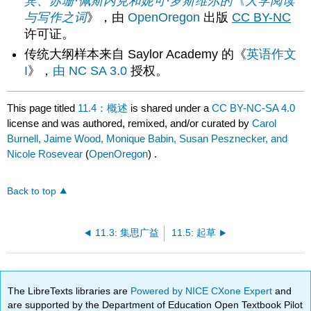
宾、苏珊·佩斯内克和妮可·罗斯维尔的《大学阅读
与写作之词
》，由
OpenOregon
出版
CC BY-NC
许可证。
传统大纲样本来自 Saylor Academy 的《
英语作文
I
》，
由 NC SA 3.0
授权。
This page titled
11.4：概述
is shared under a
CC BY-NC-SA 4.0
license and was authored, remixed, and/or curated by
Carol
Burnell, Jaime Wood, Monique Babin, Susan Pesznecker, and
Nicole Rosevear
(
OpenOregon
) .
Back to top
11.3: 集思广益
11.5: 起草
The LibreTexts libraries are
Powered by NICE CXone Expert
and
are supported by the Department of Education Open Textbook Pilot