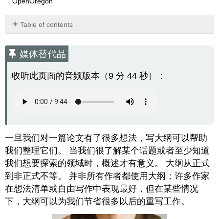
OpenOregon
Table of contents
媒
体
媒体替代品
替
代
收听此页面的音频版本（9 分 44 秒）：
品
传
统
轮
廓
我
一旦我们对一篇论文有了很多想法，写大纲可以帮助
应
我们整理它们。 当我们很了解某个话题或者至少知道
该
写
我们想要探索的领域时，概述才有意义。 大纲从正式
多
到非正式不等。 并非所有作者都使用大纲；许多作家
少？
在想法清单或自由写作中表现最好，但在某些情况
短
下，大纲可以为我们节省很多以后的重写工作。
语
大