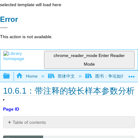
selected template will load here
Error
This action is not available.
chrome_reader_mode
Enter Reader
Mode
Expand/collapse global hierarchy
Home
简体中文
图书：争论如何运作——
10.6.1：带注释的较长样本参数分析
Page ID
Table of contents
媒
体