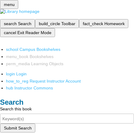
menu
search
Search
build_circle
Toolbar
fact_check
Homework
cancel
Exit Reader Mode
school
Campus Bookshelves
menu_book
Bookshelves
perm_media
Learning Objects
login
Login
how_to_reg
Request Instructor Account
hub
Instructor Commons
Search
Search this book
Submit Search