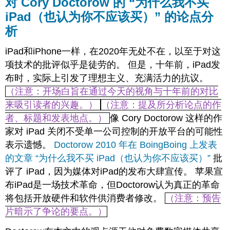
对 Cory Doctorow 的 “为什么我不买
论
iPad（也认为你不应该买）” 的论点分
点
分
析
析
iPad和iPhone一样，在2020年无处不在，以至于对这
作
品
项技术的批评似乎是徒劳的。 但是，十年前，iPad发
被
布时，实际上引发了理想主义、充满活力的抗议。
引
（注意：开场白旨在通过今天的视角与十年前的对比
用
来吸引读者的兴趣。）
（注意：提及所分析论点的作
归
因
者、标题和发表地点。）
像 Cory Doctorow 这样的作
家对 iPad 关闭不受单一公司控制的开放平台的可能性
表示遗憾。
Doctorow 2010 年在 BoingBoing 上发表
的文章 “为什么我不买 iPad（也认为你不应该买）”
批
评了 iPad，因为媒体对iPad的发布大肆宣传。 苹果宣
布iPad是一场技术革命，但Doctorow认为真正的革命
将包括开放硬件和软件供消费者修改。
（注意：预告
片暗示了争论的要点。）