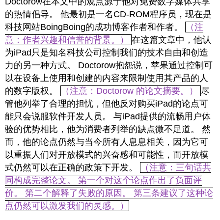
Doctorow在本文中的观点源于他对免费数字媒体共享
的热情倡导。 他最初是一名CD-ROM程序员，现在是
科技网站BoingBoing的成功博客作者和作者。
（注
意：作者兴趣和信誉的背景。）
在这篇文章中，他认
为iPad只是知名科技公司控制我们的技术自由和创造
力的另一种方式。 Doctorow抱怨说，苹果通过控制可
以在设备上使用和创建的内容来限制使用其产品的人
的数字版权。
（注意：Doctorow 的论文摘要。）
尽
管他列举了合理的担忧，但他反对购买iPad的论点可
能只会说服软件开发人员。 与iPad提供的流畅用户体
验的优势相比，他为消费者列举的缺点微不足道。 然
而，他的论点仍然与当今所有人息息相关，因为它可
以重振人们对开放模式的兴奋感和可能性，而开放模
式仍然可以在正确的政策下开发。
（注意：三句话共
同构成完整论文。 第一个对这个论点作出了负面评
价。 第二个解释了失败的原因。 第三条建议了这种论
点仍然可以激发我们的灵感。）