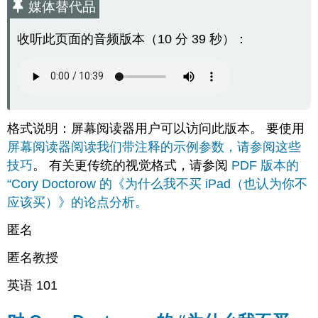
媒体替代品
替
代
收听此页面的音频版本（10 分 39 秒）：
品
对
Cory
Doctorow
的
“为
格式说明：屏幕阅读器用户可以访问此版本。 要使用
什
么
屏幕阅读器阅读我们带注释的示例参数，请参阅这些
我
技巧
。 有关更传统的视觉格式，请参阅
PDF 版本的
不
“Cory Doctorow 的《为什么我不买 iPad（也认为你不
买
iPad（也
应该买）》的论点分析。
认
为
匿名
你
不
匿名教授
应
英语 101
该
买）”
的