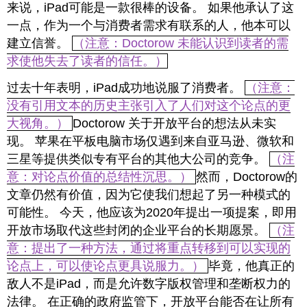
来说，iPad可能是一款很棒的设备。 如果他承认了这
一点，作为一个与消费者需求有联系的人，他本可以
建立信誉。
（注意：Doctorow 未能认识到读者的需
求使他失去了读者的信任。）
过去十年表明，iPad成功地说服了消费者。
（注意：
没有引用文本的历史主张引入了人们对这个论点的更
大视角。）
Doctorow 关于开放平台的想法从未实
现。 苹果在平板电脑市场仅遇到来自亚马逊、微软和
三星等提供类似专有平台的其他大公司的竞争。
（注
意：对论点价值的总结性沉思。）
然而，Doctorow的
文章仍然有价值，因为它使我们想起了另一种模式的
可能性。 今天，他应该为2020年提出一项提案，即用
开放市场取代这些封闭的企业平台的长期愿景。
（注
意：提出了一种方法，通过将重点转移到可以实现的
论点上，可以使论点更具说服力。）
毕竟，他真正的
敌人不是iPad，而是允许数字版权管理和垄断权力的
法律。 在正确的政府监管下，开放平台能否在让所有