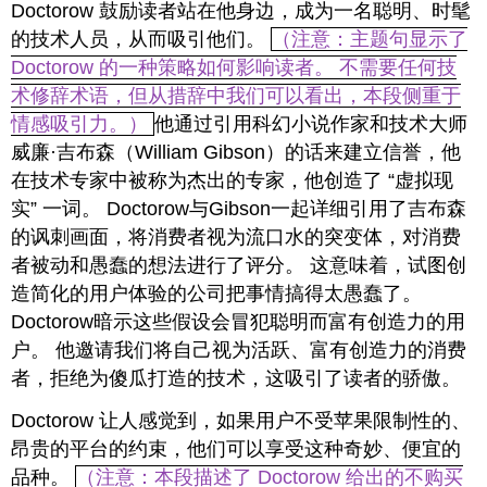
Doctorow 鼓励读者站在他身边，成为一名聪明、时髦
的技术人员，从而吸引他们。
（注意：主题句显示了
Doctorow 的一种策略如何影响读者。 不需要任何技
术修辞术语，但从措辞中我们可以看出，本段侧重于
情感吸引力。）
他通过引用科幻小说作家和技术大师
威廉·吉布森（William Gibson）的话来建立信誉，他
在技术专家中被称为杰出的专家，他创造了 “虚拟现
实” 一词。 Doctorow与Gibson一起详细引用了吉布森
的讽刺画面，将消费者视为流口水的突变体，对消费
者被动和愚蠢的想法进行了评分。 这意味着，试图创
造简化的用户体验的公司把事情搞得太愚蠢了。
Doctorow暗示这些假设会冒犯聪明而富有创造力的用
户。 他邀请我们将自己视为活跃、富有创造力的消费
者，拒绝为傻瓜打造的技术，这吸引了读者的骄傲。
Doctorow 让人感觉到，如果用户不受苹果限制性的、
昂贵的平台的约束，他们可以享受这种奇妙、便宜的
品种。
（注意：本段描述了 Doctorow 给出的不购买