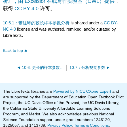
析》，
由 Excelsior 在线写作实验室（OWL）提供
，
获得
CC BY 4.0
许可。
10.6.1：带注释的较长样本参数分析
is shared under a
CC BY-
NC 4.0
license and was authored, remixed, and/or curated by
LibreTexts.
Back to top
10.6: 更长的样本参数分析
10.7：分析视觉参数
The LibreTexts libraries are
Powered by NICE CXone Expert
and
are supported by the Department of Education Open Textbook Pilot
Project, the UC Davis Office of the Provost, the UC Davis Library,
the California State University Affordable Learning Solutions
Program, and Merlot. We also acknowledge previous National
Science Foundation support under grant numbers 1246120,
1525057, and 1413739.
Privacy Policy
.
Terms & Conditions
.