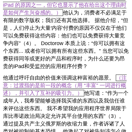
iPad 的原因之一，但它也显示了他在给出这个理由时
是如何产生兴奋感的。）
他认为，消费者不必满足于
有限的数字版权；我们还有其他选择。 据他介绍，“但
是，人们停止为大量'内容'付费的原因不仅仅在于他们
可以免费获得这些内容：他们也可以免费获得大量竞
争内容”（4）。 Doctorow 本质上说：“你可以拥有这
个东西... 或者你可以拥有所有这些东西。” 当您可以免
费获得同等或更好的产品和程序时，为什么还要为昂
贵的iPad和受监控的应用程序付费？
他通过呼吁自由的价值来强调这种富裕的愿景。
（注
意：过渡指的是前一段的概念（用 “丰富” 一词进行概
述），并引入了互补的吸引力。）
他写道：“作为一个
成年人，我希望能够选择我买谁的东西以及我信任谁
来评估这些东西。 我不希望我的应用程序世界局限于
库比蒂诺政治局决定允许其平台使用的东西”（3）。
通过提及共产主义俄罗斯的收缩力量，作者诉诸了人
类对被控制的基本恐惧。 他激起了对被告知该怎么做