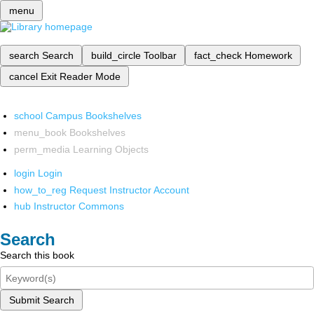
menu
search
Search
build_circle
Toolbar
fact_check
Homework
cancel
Exit Reader Mode
school
Campus Bookshelves
menu_book
Bookshelves
perm_media
Learning Objects
login
Login
how_to_reg
Request Instructor Account
hub
Instructor Commons
Search
Search this book
Submit Search