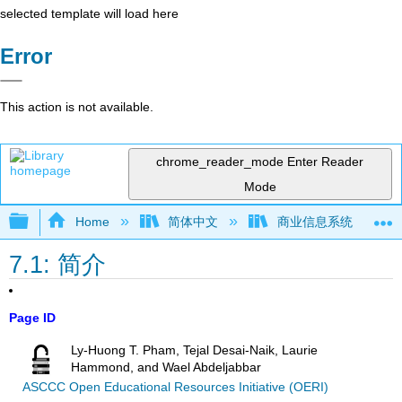
selected template will load here
Error
This action is not available.
chrome_reader_mode
Enter Reader
Mode
Expand/collapse global hierarchy
Home
简体中文
商业信息系统
7.1: 简介
Page ID
Ly-Huong T. Pham, Tejal Desai-Naik, Laurie
Hammond, and Wael Abdeljabbar
ASCCC Open Educational Resources Initiative (OERI)