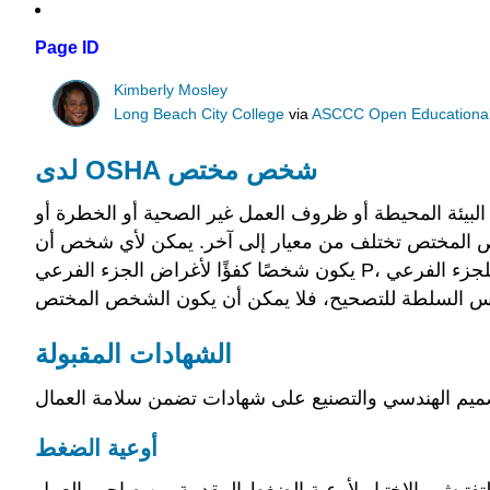
Page ID
Kimberly Mosley
Long Beach City College
via
ASCCC Open Educational 
لدى OSHA شخص مختص
 بها في البيئة المحيطة أو ظروف العمل غير الصحية أو الخطرة أو
شخص المختص تختلف من معيار إلى آخر. يمكن لأي شخص أن
يكون شخصًا كفؤًا لأغراض الجزء الفرعي P، الحفريات، ولكن ليس للجزء الفرعي N، الرافعات. المكون الحاسم الآخر للتعريف هو أن الشخص المختص يجب أن يكون قادرًا على
الشهادات المقبولة
أوعية الضغط