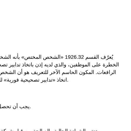
يُعرّف القسم 1926.32 «الشخص المخت
الخطرة على الموظفين، والذي لديه إذن باتخاذ تدابير 
اتخاذ «تدابير تصحيحية فورية» للقضاء على أي مخاطر. إذا كان الشخص لديه المعرفة، ولكن ليس السلطة للتصحيح، فلا يمكن أن يكون الشخص المختص.
يجب أن تحصل بعض المرافق أو المعدات الحيوية المصممة وفقًا لمعايير التصميم الهندسي والتصنيع على شهادات تضمن سلامة العمال.
تعتبر الشهادة الحالية والصالحة من قبل شركة التأمين أو السلطة التنظيمية دليلاً مقبولاً على التركيب الآمن والتفتيش والاختبار لأوعية الضغط المقدمة من صاحب العمل.