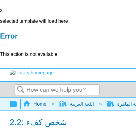
x
selected template will load here
Error
This action is not available.
Search
Expand/collapse global hierarchy
Home
اللغة العربية
2.2: شخص كفء