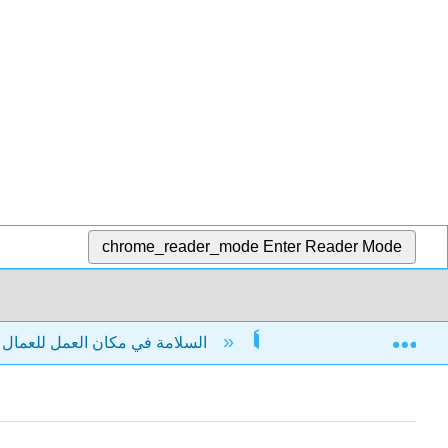
chrome_reader_mode
Enter Reader Mode
Exp
السلامة في مكان العمل للعمال الأمريكيين - دليل عملي لفهم برامج السلامة والصحة لمتخصصي العمالة الماهرة