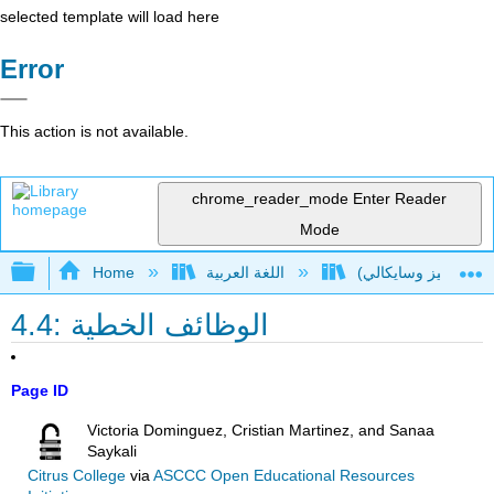
selected template will load here
Error
This action is not available.
chrome_reader_mode
Enter Reader
Mode
Expand/collapse global hierarchy
Home
اللغة العربية
4.4: الوظائف الخطية
Page ID
Victoria Dominguez, Cristian Martinez, and Sanaa
Saykali
Citrus College
via
ASCCC Open Educational Resources