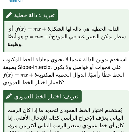
Initiative
تعريف: دالة خطية
. أي
(
)
=
+
الدالة الخطية هي دالة لها الشكل
f
(
x
)
=
m
x
+
b
f
x
m
x
b
هو أيضًا
=
+
سطر يمكن التعبير عنه في النموذج
y
=
m
x
+
b
y
m
x
b
وظيفة.
استخدم تدوين الدالة عندما لا تحتوي معادلة الخط المكتوب
بصيغة Slope-Intercipt على فجوات أو فواصل ولا يكون
(
)
=
+
الخط خطًا رأسيًا. الدوال الخطية المكتوبة
f
(
x
)
=
m
x
+
b
f
x
m
x
b
كاجتياز اختبار الخط العمودي:
تعريف: اختبار الخط العمودي
يُستخدم اختبار الخط العمودي لتحديد ما إذا كان الرسم
البياني يعرّف الإخراج الرأسي كدالة للإدخال الأفقي. إذا
كان أي خط عمودي سيعبر الرسم البياني أكثر من مرة،