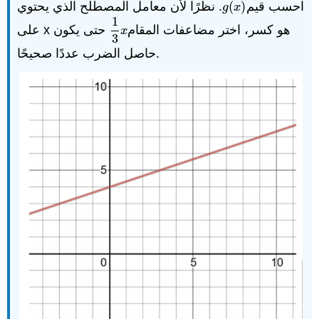
. نظرًا لأن معامل المصطلح الذي يحتوي
(
)
احسب قيم
g
(
x
)
g
x
1
على x هو كسر، اختر مضاعفات المقام
حتى يكون
1
3
x
x
3
حاصل الضرب عددًا صحيحًا.