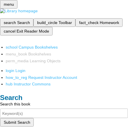
menu
search
Search
build_circle
Toolbar
fact_check
Homework
cancel
Exit Reader Mode
school
Campus Bookshelves
menu_book
Bookshelves
perm_media
Learning Objects
login
Login
how_to_reg
Request Instructor Account
hub
Instructor Commons
Search
Search this book
Submit Search