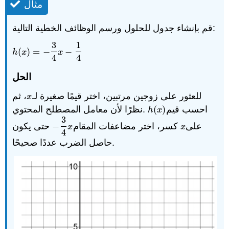
مثال
قم بإنشاء جدول للحلول ورسم الوظائف الخطية التالية:
3
1
(
)
=
−
−
h
(
x
)
=
−
3
4
x
−
1
4
h
x
x
4
4
الحل
للعثور على زوجين مرتبين، اختر قيمًا صغيرة لـ
، ثم
x
x
.نظرًا لأن معامل المصطلح المحتوي
(
)
احسب قيم
h
(
x
)
h
x
3
حتى يكون
−
كسر، اختر مضاعفات المقام
على
−
3
4
x
x
x
x
4
حاصل الضرب عددًا صحيحًا.