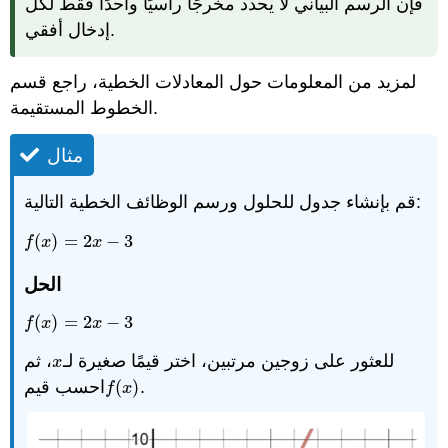
فإن الرسم البياني لا يحدد مخرجًا رأسيًا واحدًا فقط لكل
إدخال أفقي.
لمزيد من المعلومات حول المعادلات الخطية، راجع قسم
الخطوط المستقيمة.
مثال
قم بإنشاء جدول للحلول ورسم الوظائف الخطية التالية:
(
)
=
2
−
3
f
(
x
)
=
2
x
−
3
f
x
x
الحل
(
)
=
2
−
3
f
(
x
)
=
2
x
−
3
f
x
x
للعثور على زوجين مرتبين، اختر قيمًا صغيرة لـ
، ثم
x
x
احسب قيم
(
)
.
f
(
x
)
f
x