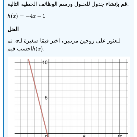
قم بإنشاء جدول للحلول ورسم الوظائف الخطية التالية:
(
)
=
−
4
−
1
h
(
x
)
=
−
4
x
−
1
h
x
x
الحل
للعثور على زوجين مرتبين، اختر قيمًا صغيرة لـ
، ثم
x
x
احسب قيم
(
)
.
h
(
x
)
h
x