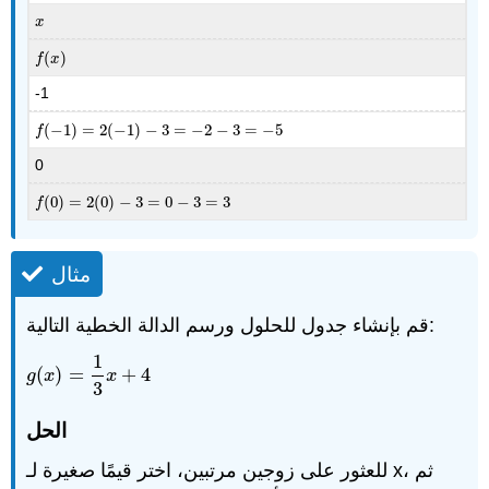
x
x
(
)
f
(
x
)
f
x
-1
(
−
1
)
=
2
(
−
1
)
−
3
=
−
2
−
3
=
−
5
f
(
−
1
)
=
2
(
−
1
)
−
3
=
−
2
−
3
=
−
5
f
0
(
0
)
=
2
(
0
)
−
3
=
0
−
3
=
3
f
(
0
)
=
2
(
0
)
−
3
=
0
−
3
=
3
f
مثال
قم بإنشاء جدول للحلول ورسم الدالة الخطية التالية:
1
(
)
=
+
4
g
(
x
)
=
1
3
x
+
4
g
x
x
3
الحل
للعثور على زوجين مرتبين، اختر قيمًا صغيرة لـ x، ثم