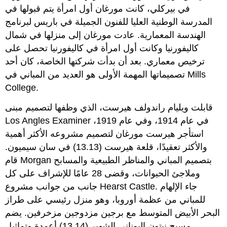
في بيركلي، كانت مورغان أول امرأة يتم قبولها في
المدرسة الوطنية العليا للفنون الجميلة في باريس لبرنامج
الهندسة المعمارية. عادت مورغان إلى منزلها في شمال
كاليفورنيا وكانت أول امرأة في كاليفورنيا تحصل على
ترخيص معماري. بعد أن بدأت شركتها الخاصة، كان أحد
تصميماتها المهمة الأولى هو العديد من المباني في Mills
College.
قابلت ويليام راندولف هيرست، الذي وظفها لتصميم مبنى
Los Angles Examiner في عام 1914، وفي عام 1919،
استأجر هيرست مورغان لتصميم مشروعه الأكثر أهمية
والأكثر تعقيدًا، قلعة هيرست (13.13) في سان سيميون.
قام Morgan بتصميم المباني والمناظر الطبيعية والمسابح
وملاجئ الحيوانات، وقضى 28 عامًا للإشراف على كل
جانب من جوانب مشروع Hearst Castle. جاء الإلهام
للمباني من عظمة أوروبا، وهو منزل رئيسي على طراز
البحر الأبيض المتوسط مع برجين مزدوجين مزخرفين. يضم
مسبح نبتون اليوناني الشهير (13.14) أعمدة وتماثيل