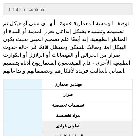
Table of contents
No
headers
توصف الهندسة المعمارية عمومًا بأنها أي مبنى أو هيكل تم
تصميمه وتشييده بشكل إبداعي يعزز المدينة أو البلدة أو
المناظر الطبيعية. إنه أيضًا علم تصميم المبنى بحيث يكون
الهيكل آمنًا وصالحًا للسكن وسيظل قائمًا في حالة حدوث
أضرار من الحرائق أو الفيضانات أو الزلازل أو الكوارث
الطبيعية الأخرى - قام المهندسون المعماريون أدناه بتصميم
المباني بأساليب فريدة لأفكارهم وتصميماتهم وإبداعاتهم.
مهندس معماري
طراز
تصميمات تخصصية
مواد تخصصية
أنطوني غوادي