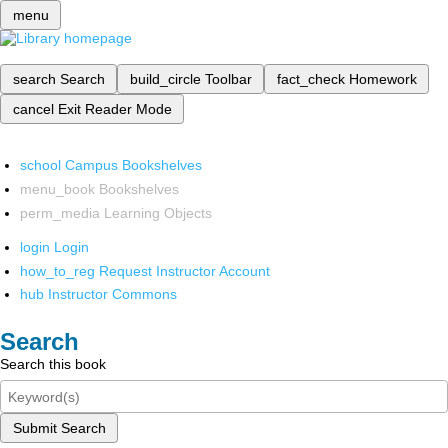
menu
search
Search
build_circle
Toolbar
fact_check
Homework
cancel
Exit Reader Mode
school
Campus Bookshelves
menu_book
Bookshelves
perm_media
Learning Objects
login
Login
how_to_reg
Request Instructor Account
hub
Instructor Commons
Search
Search this book
Submit Search