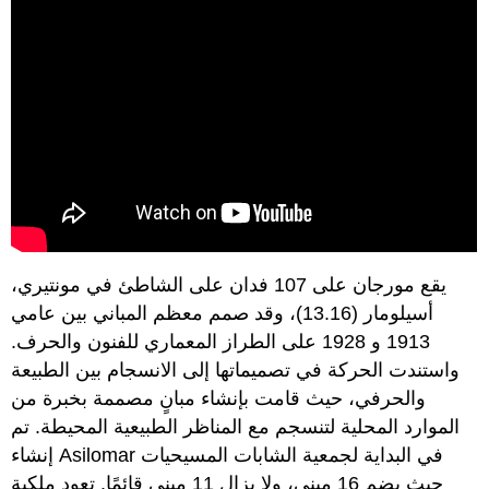
يقع مورجان على 107 فدان على الشاطئ في مونتيري،
أسيلومار (13.16)، وقد صمم معظم المباني بين عامي
1913 و 1928 على الطراز المعماري للفنون والحرف.
واستندت الحركة في تصميماتها إلى الانسجام بين الطبيعة
والحرفي، حيث قامت بإنشاء مبانٍ مصممة بخبرة من
الموارد المحلية لتنسجم مع المناظر الطبيعية المحيطة. تم
إنشاء Asilomar في البداية لجمعية الشابات المسيحيات
حيث يضم 16 مبنى، ولا يزال 11 مبنى قائمًا. تعود ملكية