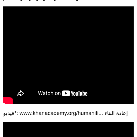
فيديو*: www.khanacademy.org/humaniti... إعادة البناء