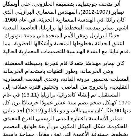
أثر متحف جوجنهايم، بتصميمه الحلزوني، على
أوسكار
نيماير
(1907-2012)، المهندس المعماري البرازيلي الذي
كان رائدًا في الهندسة المعمارية الحديثة. في عام 1960،
اشتهر نيماير بمدينته المخطط لها برازيليا، العاصمة المعينة
حديثًا للبرازيل ومقر الأمم المتحدة في مدينة نيويورك.
اعتنق الحداثة بخطوطها المنحنية وأشكالها العضوية، مما
قدم تباينًا مع الشدة الهندسية للتصميمات المعمارية الحالية.
كان نيماير مهندسًا متقدمًا قام بتجربة وسيطته المفضلة،
وهي الخرسانة، وطور التقنيات باستخدام الخرسانة
المسلحة لتحسين مرونة المادة، وتحدي الهندسة المعمارية
التقليدية، والخروج من الماضي، وتحقيق قفزة عملاقة إلى
المستقبل.
تم إنشاء كاتدرائية برازيليا (13.11) في عام
1970 كهيكل ضخم يضم ستة عشر عمودًا خرسانيًا يزن كل
منها 90 طنًا. كان مبنى بالاسيو دو بلانالتو (13.12) أحد مباني
نيماير الأساسية باعتباره المبنى الرسمي للفرع التنفيذي
للحكومة. شكل الهيكل المكون من أربعة طوابق المصمم
بخطوط مستدقة الأعمدة التي تقف مقابل مساحة واسعة