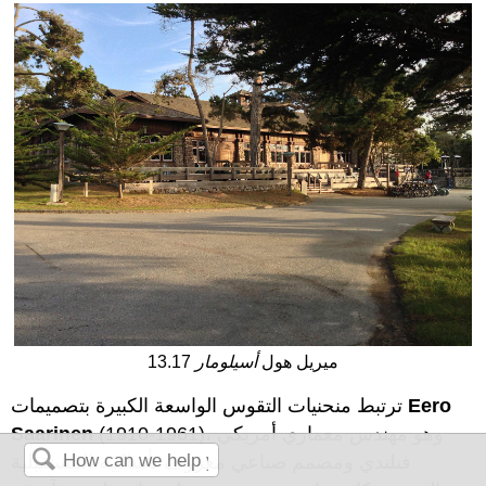
13.17 ميريل هول
أسيلومار
Eero
ترتبط منحنيات التقوس الواسعة الكبيرة بتصميمات
(1910-1961)، وهو مهندس معماري أمريكي
Saarinen
فنلندي ومصمم صناعي معروف بأساليبه المستقبلية