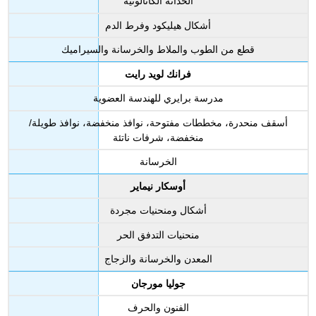
الحداثة الكاتالونية
أشكال هيليكود وفرط الدم
قطع من الطوب والملاط والخرسانة والسيراميك
فرانك لويد رايت
مدرسة برايري للهندسة العضوية
أسقف منحدرة، مخططات مفتوحة، نوافذ منخفضة، نوافذ طويلة/
منخفضة، شرفات ناتئة
الخرسانة
أوسكار نيماير
أشكال ومنحنيات مجردة
منحنيات التدفق الحر
المعدن والخرسانة والزجاج
جوليا مورجان
الفنون والحرف