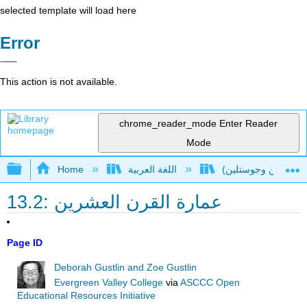
selected template will load here
Error
This action is not available.
chrome_reader_mode
Enter Reader
Mode
Expand/collapse global hierarchy
اللغة العربية
Home
13.2: عمارة القرن العشرين
Page ID
Deborah Gustlin and Zoe Gustlin
Evergreen Valley College
via
ASCCC Open
Educational Resources Initiative