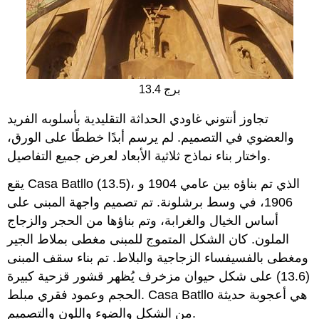
13.4 برج
تجاوز أنتوني غاودي الحداثة التقليدية بأسلوبه الفريد
والعضوي في التصميم. لم يرسم أبدًا خططًا على الورق،
واختار بناء نماذج ثلاثية الأبعاد لعرض جميع التفاصيل.
يقع Casa Batllo (13.5)، الذي تم بناؤه بين عامي 1904 و
1906، في وسط برشلونة. تم تصميم واجهة المبنى على
أساس الخيال والغرابة، وتم بناؤها من الحجر والزجاج
الملون. كان الشكل المتموج للمبنى مغطى بملاط الجير
ومغطى بالفسيفساء الزجاجية والبلاط. تم بناء سقف المبنى
(13.6) على شكل حيوان مزخرف يُظهر قشور قزحية كبيرة
الحجم وعمود فقري مبلط. Casa Batllo هي أعجوبة حديثة
من الشكل والضوء واللون والتصميم.