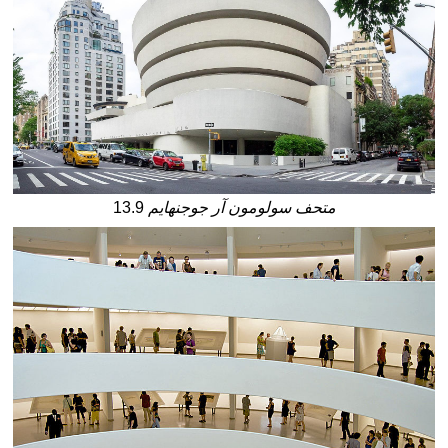
متحف سولومون آر جوجنهايم
13.9