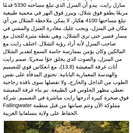
منازل رايت. يبدو أن المنزل الذي تبلغ مساحته 5330 قدمًا
مربعًا يطفو فوق شلال، ويبرز فوق النهر في محمية طبيعية
تبلغ مساحتها 4100 هكتار. لا يمكن ملاحظة الشلال من أي
مكان في المنزل، ويجب عليك مغادرة المنزل والمشي في
مسار قصير حتى ترى الشلال، وهي نقطة مثيرة للجدل مع
صاحب المنزل لأنه أراد رؤية الشلال. اختلف رايت مع
المالكين وكان يؤمن بممارسة حاسة السمع لتقدير الشلال
من المنزل، والصوت الذي يخلق جوًا سحريًا. صمم رايت
أثاث غرفة المعيشة (13.8)، مع انعكاس قوي للتصميم
والهندسة المعمارية اليابانية. تحتوي المدفأة على نفس
الطوب من الداخل والخارج، ولا تفصلها سوى نافذة زجاجية
تعطي مظهر الجلوس في الطبيعة. تم بناء غرفة المعيشة
فوق صخرة كبيرة أدرجها رايت مباشرة في التصميم. شركة
Fallingwater مملوكة الآن وتتم صيانتها من قبل منظمة
الحفاظ على ولاية بنسلفانيا الغربية.