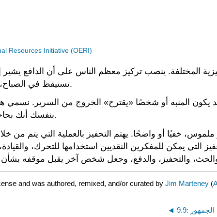
 Resources Initiative (OERI)
ية المختلفة. ينصب تركيز معظم الناس على أن الدافع يشير إلى 
تستيقظ في الصباح، يحفزك شيء ما على النهوض من السرير والبدء في اليوم.
د يكون المنبه أو شخصًا «يقترح» الخروج من السرير. نسمي هذا
بنفسك أنك بحاجة للبدء. نحن نسمي هذا التحفيز الداخلي، الدافع الجوهري.
غير ملموس، خفيًا أو واضحًا. يهتم التحفيز بالعملية التي يتم من 
لتي يمكن للمفكرين النقديين استخدامها للتحرك، والقيادة، وال
cense and was authored, remixed, and/or curated by
Jim Marteney
(
A
9.9: لجمهور