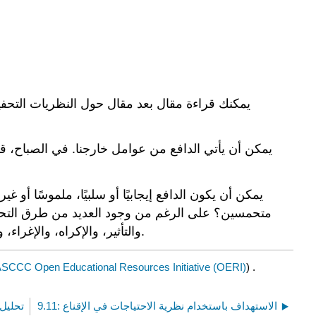
يمكنك قراءة مقال بعد مقال حول النظريات التحفيز
يمكن أن يأتي الدافع من عوامل خارجنا. في الصباح، ق
يمكن أن يكون الدافع إيجابيًا أو سلبيًا، ملموسًا أو 
متحمسين؟ على الرغم من وجود العديد من طرق التحفيز ا،
والتأثير، والإكراه، والإغراء، والحث، والتحفيز، والدفع، وجعل شخص آخر يقبل موقفه بشأن المطالبة. سنلقي نظرة على واحدة، نظرية الحاجة لماسلو.
SCCC Open Educational Resources Initiative (OERI)
) .
9.11: الاستهداف باستخدام نظرية الاحتياجات في الإقناع
تحليل ا