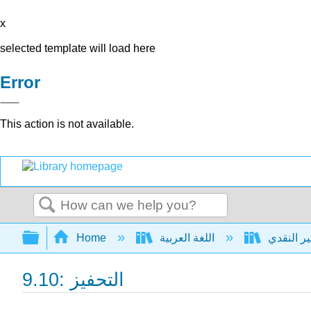
x
selected template will load here
Error
This action is not available.
Search
Expand/collapse global hierarchy
Home
اللغة العربية
9.10: التحفيز