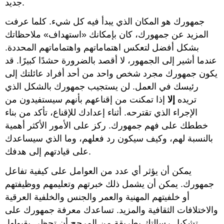
جديد.
جمهورك هو المكان الذي يبدأ فيه كل شيء. كلما عرفت
المزيد عن جمهورك، كان بإمكانك «استهداف» ملاحظاتك
بشكل أفضل لتعكس اهتماماتهم واهتماماتهم المحددة.
عندما أشير إلى الجمهور، لا أقصد بالضرورة حشدًا كبيرًا. قد
يكون جمهورك مجرد شخص واحد من أحد أفراد عائلتك إلى
رئيسك في العمل. لن يستجيب جمهورك بالشكل الذي
تريده
إلا
إذا تمكنت من إقناعهم بأنهم سيستفيدون من
الإجراء الذي تقترحه. أثناء إعدادك للإقناع، تأكد من بناء
خططك على فهم جمهورك. ركز على الأمور الأكثر أهمية
بالنسبة لهم، وكيف سيكون رد فعلهم، وما الذي سيساعدك
على قيادتهم إلى هدفك.
يمكن أن يؤثر أي عدد من العوامل على كيفية تفاعل
جمهورك. يمكن أن يشمل ذلك خبرتهم وتعليمهم ووظيفتهم
أو خلفيتهم المهنية والعمر والجنس والخلفية العرقية
والاختلافات الثقافية والمزيد. تساعدك معرفة جمهورك على
تشكيل رسالتك بطريقة من المرجح أن تحظى بقبولها.