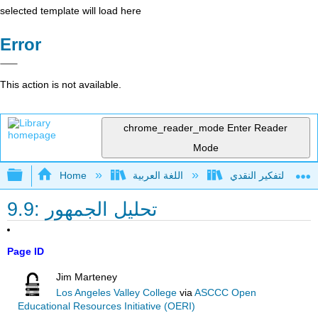
selected template will load here
Error
This action is not available.
chrome_reader_mode
Enter Reader
Mode
Expand/collapse global hierarchy
اللغة العربية
Home
9.9: تحليل الجمهور
Page ID
Jim Marteney
Los Angeles Valley College
via
ASCCC Open
Educational Resources Initiative (OERI)