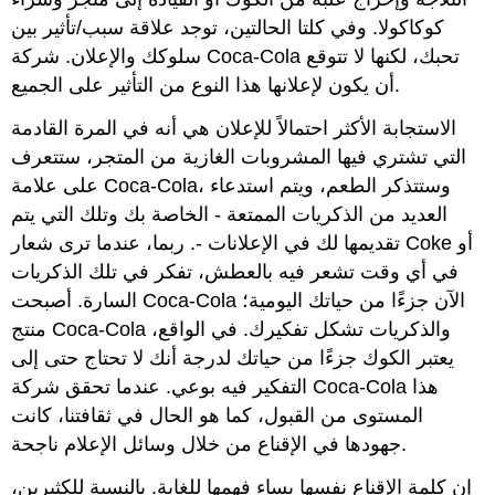
كوكاكولا. وفي كلتا الحالتين، توجد علاقة سبب/تأثير بين
سلوكك والإعلان. شركة Coca-Cola تحبك، لكنها لا تتوقع
أن يكون لإعلانها هذا النوع من التأثير على الجميع.
الاستجابة الأكثر احتمالاً للإعلان هي أنه في المرة القادمة
التي تشتري فيها المشروبات الغازية من المتجر، ستتعرف
على علامة Coca-Cola، وستتذكر الطعم، ويتم استدعاء
العديد من الذكريات الممتعة - الخاصة بك وتلك التي يتم
تقديمها لك في الإعلانات -. ربما، عندما ترى شعار Coke أو
في أي وقت تشعر فيه بالعطش، تفكر في تلك الذكريات
السارة. أصبحت Coca-Cola الآن جزءًا من حياتك اليومية؛
منتج Coca-Cola والذكريات تشكل تفكيرك. في الواقع،
يعتبر الكوك جزءًا من حياتك لدرجة أنك لا تحتاج حتى إلى
التفكير فيه بوعي. عندما تحقق شركة Coca-Cola هذا
المستوى من القبول، كما هو الحال في ثقافتنا، كانت
جهودها في الإقناع من خلال وسائل الإعلام ناجحة.
إن كلمة الإقناع نفسها يساء فهمها للغاية. بالنسبة للكثيرين،