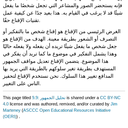
فإنه يستحضر الصور والمشاعر التي تجعل شخصًا ما يفعل
شيئًا قد لا يرغب في القيام به. هذا بعيد جدًا عن كيفية عمل
تقنيات الإقناع حقًا.
الغرض الرئيسي من الإقناع هو إقناع شخص ما بالتفكير أو
التصرف أو الشعور بطريقة معينة. الهدف من الإقناع هو
جعل شخص ما يفعل شيئًا تريده أن يفعله ولا يفعله حاليًا
وهذا يشمل التفكير في موضوع ما كما تريد أن يفكر في
هذا الموضوع. يتضمن الإقناع تعديل مواقف الجمهور
المستهدف بطريقة تغير سلوكهم بالطريقة التي يريد بها
المدافع تغيير هذا السلوك. نحن نستخدم الإقناع لتحفيز
الناس على التغيير.
CC BY-NC
is shared under a
9.9: تحليل الجمهور
This page titled
4.0
license and was authored, remixed, and/or curated by
Jim
Marteney
(
ASCCC Open Educational Resources Initiative
(OERI)
) .