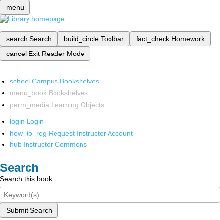
menu
search
Search
build_circle
Toolbar
fact_check
Homework
cancel
Exit Reader Mode
school
Campus Bookshelves
menu_book
Bookshelves
perm_media
Learning Objects
login
Login
how_to_reg
Request Instructor Account
hub
Instructor Commons
Search
Search this book
Submit Search