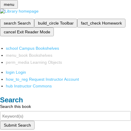
menu
search
Search
build_circle
Toolbar
fact_check
Homework
cancel
Exit Reader Mode
school
Campus Bookshelves
menu_book
Bookshelves
perm_media
Learning Objects
login
Login
how_to_reg
Request Instructor Account
hub
Instructor Commons
Search
Search this book
Submit Search