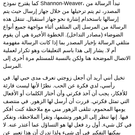
كما يقترح نموذج Shannon-Weaver، تبدأ الرسالة من
المصدر، ثم يتم ترحيلها من خلال جهاز إرسال حيث يتم
إرسالها باستخدام إشارة نحو جهاز استقبال. تنتقل هذه
الرسالة من المرسل إلى المتلقي أثناء مواجهة جميع أنواع
الضوضاء (مصادر التداخل). الخطوة الأخيرة هي أن يقوم
متلقي الرسالة بإخبار المصدر بما إذا كانت الرسالة مفهومة
أم لا. يشار إلى هذا باسم التعليقات وهو تكرار لعملية
الاتصال الموضحة هنا ولكن بالنسبة للمستلم مرة أخرى إلى
المرسل.
تخيل أنني أريد أن أجعل زوجتي تعرف مدى حبي لها. في
رأسي، لدي فكرة عن الحب. نظرًا لأنها ليست قارئة
للأفكار، يجب أن آخذ فكرتي وأن أختار الكلمات أو الأفعال
التي تمثل فكرتي. قررت أن أرسل لها الزهور. في منتصف
يومها المحموم، تتلقى الزهور مني مع ملاحظة كنت أفكر
فيها. إنها تنظر إلى الزهور وتشمها، وتقرأ الملاحظة، وتفكر
في كل شيء. أول رد فعل لها هو التساؤل عما أعتذر عنه. لا
يمكنها التفكير في أي شيء ولذا تدرك أن هذا تعبير عن