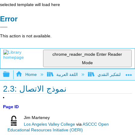
selected template will load here
Error
This action is not available.
chrome_reader_mode
Enter Reader
Mode
Expand/collapse global hierarchy
اللغة العربية
Home
2.3: نموذج الاتصال
Page ID
Jim Marteney
Los Angeles Valley College
via
ASCCC Open
Educational Resources Initiative (OERI)