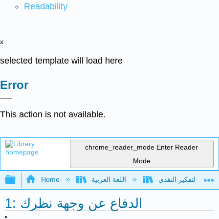
Readability
x
selected template will load here
Error
This action is not available.
chrome_reader_mode
Enter Reader
Mode
Expand/collapse global hierarchy
Home
اللغة العربية
1: الدفاع عن وجهة نظرك